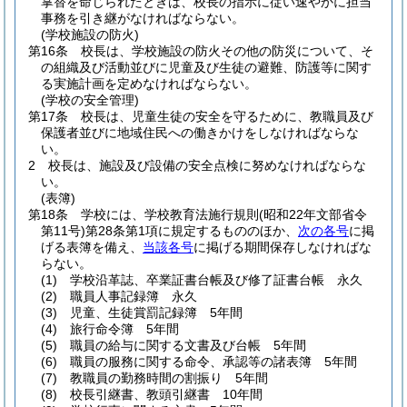
掌替を命じられたときは、校長の指示に従い速やかに担当
事務を引き継がなければならない。
(学校施設の防火)
第16条
校長は、学校施設の防火その他の防災について、そ
の組織及び活動並びに児童及び生徒の避難、防護等に関す
る実施計画を定めなければならない。
(学校の安全管理)
第17条
校長は、児童生徒の安全を守るために、教職員及び
保護者並びに地域住民への働きかけをしなければならな
い。
2
校長は、施設及び設備の安全点検に努めなければならな
い。
(表簿)
第18条
学校には、学校教育法施行規則
(昭和22年文部省令
第11号)
第28条第1項に規定するもののほか、
次の各号
に掲
げる表簿を備え、
当該各号
に掲げる期間保存しなければな
らない。
(1)
学校沿革誌、卒業証書台帳及び修了証書台帳 永久
(2)
職員人事記録簿 永久
(3)
児童、生徒賞罰記録簿 5年間
(4)
旅行命令簿 5年間
(5)
職員の給与に関する文書及び台帳 5年間
(6)
職員の服務に関する命令、承認等の諸表簿 5年間
(7)
教職員の勤務時間の割振り 5年間
(8)
校長引継書、教頭引継書 10年間