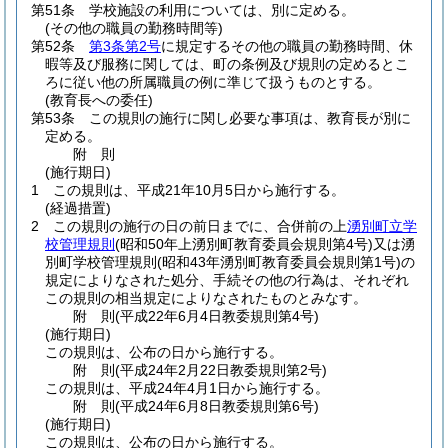
第51条
学校施設の利用については、別に定める。
(その他の職員の勤務時間等)
第52条
第3条第2号
に規定するその他の職員の勤務時間、休
暇等及び服務に関しては、町の条例及び規則の定めるとこ
ろに従い他の所属職員の例に準じて扱うものとする。
(教育長への委任)
第53条
この規則の施行に関し必要な事項は、教育長が別に
定める。
附
則
(施行期日)
1
この規則は、平成21年10月5日から施行する。
(経過措置)
2
この規則の施行の日の前日までに、合併前の上
湧別町立学
校管理規則
(昭和50年上湧別町教育委員会規則第4号)
又は湧
別町学校管理規則
(昭和43年湧別町教育委員会規則第1号)
の
規定によりなされた処分、手続その他の行為は、それぞれ
この規則の相当規定によりなされたものとみなす。
附
則
(平成22年6月4日
教委規則第4号)
(施行期日)
この規則は、公布の日から施行する。
附
則
(平成24年2月22日
教委規則第2号)
この規則は、平成24年4月1日から施行する。
附
則
(平成24年6月8日
教委規則第6号)
(施行期日)
この規則は、公布の日から施行する。