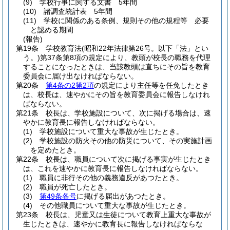
(9)
学校行事に関する文書 5年間
(10)
諸調査統計表 5年間
(11)
学校に関係のある条例、規則その他の規程等 必要
と認める期間
(報告)
第19条
学校教育法
(昭和22年法律第26号。以下「法」とい
う。)
第37条第8項の規定により、教頭が校長の職務を代理
することになったときは、当該教頭は直ちにその旨を教育
委員会に届け出なければならない。
第20条
第4条の2第2項
の規定により主任等を任免したとき
は、校長は、速やかにその旨を教育委員会に報告しなけれ
ばならない。
第21条
校長は、学校施設について、次に掲げる場合は、速
やかに教育長に報告しなければならない。
(1)
学校施設について重大な事故が生じたとき。
(2)
学校施設の防火その他の防災について、その実施計画
を定めたとき。
第22条
校長は、職員について次に掲げる事実が生じたとき
は、これを速やかに教育長に報告しなければならない。
(1)
職員に非行その他の義務違反があつたとき。
(2)
職員が死亡したとき。
(3)
第49条各号
に掲げる届出があつたとき。
(4)
その他職員について重大な事故が生じたとき。
第23条
校長は、児童又は生徒について教育上重大な事故が
生じたときは、速やかに教育長に報告しなければならな