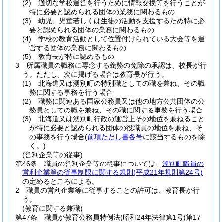
(2)
適切な学校運営を行うために情報交換等を行うことが
特に必要と認められる団体の業務に関わるもの
(3)
幼児、児童若しくは生徒の活動を支援するため特に必
要と認められる団体の業務に関わるもの
(4)
学校の教育活動として位置付けられている大会等を運
営する団体の業務に関わるもの
(5)
教育長が特に認めるもの
3
所属職員の職務に専念する義務の免除の承認は、校長が行
う。
ただし、次に掲げる場合は教育長が行う。
(1)
北海道又は湧別町の特別職としての職を兼ね、その職
務に関する事務を行う場合
(2)
職務に関連ある国家公務員又は他の地方公共団体の公
務員としての職を兼ね、その職に関する事務を行う場合
(3)
北海道又は湧別町行政の運営上その地位を兼ねること
が特に必要と認められる団体の役職員の地位を兼ね、そ
の事務を行う場合
(
前項ただし書各号
に該当するものを除
く。)
(営利企業等の従事)
第46条
職員の営利企業等の従事については、
湧別町職員の
営利企業等の従事制限に関する規則
(平成21年規則第24号)
の定めるところによる。
2
職員の営利企業等に従事することの許可は、教育長が行
う。
(教育に関する兼職)
第47条
職員が教育公務員特例法
(昭和24年法律第1号)
第17