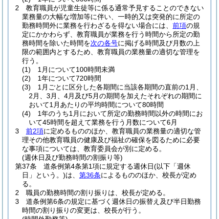
2
教育職員が児童生徒等に係る通常予見することのできない
業務量の大幅な増加等に伴い、一時的又は突発的に所定の
勤務時間外に業務を行わざるを得ない場合には、
前項
の規
定にかかわらず、教育職員が業務を行う時間から所定の勤
務時間を除いた時間を
次の各号
に掲げる時間及び月数の上
限の範囲内とするため、教育職員の業務量の適切な管理を
行う。
(1)
1月について100時間未満
(2)
1年について720時間
(3)
1月ごとに区分した各期間に当該各期間の直前の1月、
2月、3月、4月及び5月の期間を加えたそれぞれの期間に
おいて1月あたりの平均時間について80時間
(4)
1年のうち1月において所定の勤務時間以外の時間にお
いて45時間を超えて業務を行う月数について6月
3
前2項
に定めるもののほか、教育職員の業務量の適切な管
理その他教育職員の健康及び福祉の確保を図るために必要
な事項については、教育委員会が別に定める。
(週休日及び勤務時間の割振り等)
第37条
道条例第4条第1項に規定する週休日
(以下「週休
日」という。)
は、
第36条
によるもののほか、校長が定め
る。
2
職員の勤務時間の割り振りは、校長が定める。
3
道条例第6条の規定に基づく週休日の振替え及び半日勤務
時間の割り振りの変更は、校長が行う。