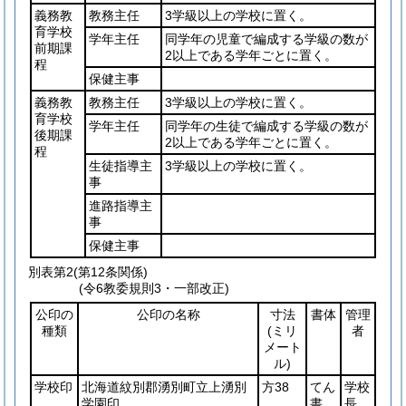
義務教
教務主任
3学級以上の学校に置く。
育学校
学年主任
同学年の児童で編成する学級の数が
前期課
2以上である学年ごとに置く。
程
保健主事
義務教
教務主任
3学級以上の学校に置く。
育学校
学年主任
同学年の生徒で編成する学級の数が
後期課
2以上である学年ごとに置く。
程
生徒指導主
3学級以上の学校に置く。
事
進路指導主
事
保健主事
別表第2
(第12条関係)
(令6教委規則3・一部改正)
公印の
公印の名称
寸法
書体
管理
種類
(ミリ
者
メート
ル)
学校印
北海道紋別郡湧別町立上湧別
方38
てん
学校
学園印
書
長