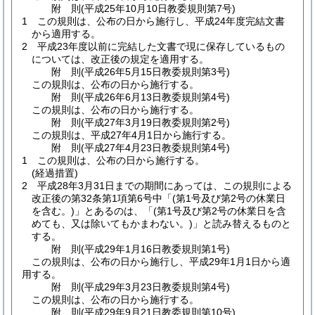
附
則
(平成25年10月10日
教委規則第7号)
1
この規則は、公布の日から施行し、平成24年度完結文書
から適用する。
2
平成23年度以前に完結した文書で現に保存しているもの
については、改正後の規定を適用する。
附
則
(平成26年5月15日
教委規則第3号)
この規則は、公布の日から施行する。
附
則
(平成26年6月13日
教委規則第4号)
この規則は、公布の日から施行する。
附
則
(平成27年3月19日
教委規則第2号)
この規則は、平成27年4月1日から施行する。
附
則
(平成27年4月23日
教委規則第4号)
1
この規則は、公布の日から施行する。
(経過措置)
2
平成28年3月31日までの期間にあっては、この規則による
改正後の第32条第1項第6号中「
(第1号及び第2号の休業日
を含む。)
」とあるのは、「
(第1号及び第2号の休業日を含
めても、又は除いてもかまわない。)
」と読み替えるものと
する。
附
則
(平成29年1月16日
教委規則第1号)
この規則は、公布の日から施行し、平成29年1月1日から適
用する。
附
則
(平成29年3月23日
教委規則第4号)
この規則は、公布の日から施行する。
附
則
(平成29年9月21日
教委規則第10号)