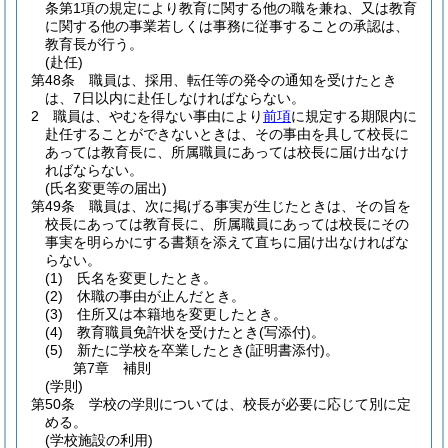
条第1項の規定により教育に関する他の職を兼ね、又は教育
に関する他の事業若しくは事務に従事することの承認は、
教育長が行う。
(赴任)
第48条
職員は、採用、転任等の発令の通知を受けたとき
は、7日以内に赴任しなければならない。
2
職員は、やむを得ない事由により
前項
に規定する期限内に
赴任することができないときは、その事由を具して校長に
あっては教育長に、所属職員にあっては校長に届け出なけ
ればならない。
(氏名変更等の届出)
第49条
職員は、次に掲げる事実が生じたときは、その旨を
校長にあっては教育長に、所属職員にあっては校長にその
事実を明らかにする書類を添えて直ちに届け出なければな
らない。
(1)
氏名を変更したとき。
(2)
休職の事由が止んだとき。
(3)
住所又は本籍地を変更したとき。
(4)
教育職員免許状を受けたとき
(写添付)
。
(5)
新たに学校を卒業したとき
(証明書添付)
。
第7章
補則
(学則)
第50条
学校の学則については、校長が必要に応じて別に定
める。
(学校施設の利用)