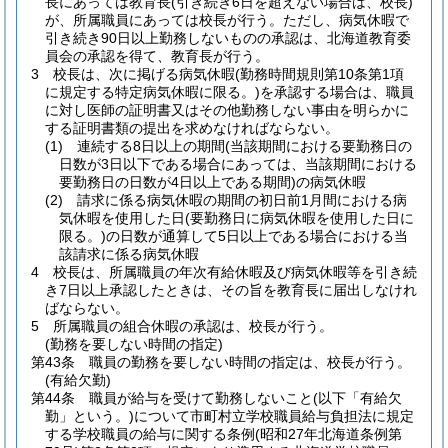
長にあっては教育長
(引き続き6日を超えない場合は、校長)
が、所属職員にあっては校長が行う。
ただし、病気休暇で
引き続き90日以上勤務しないものの承認は、北海道教育委
員会の承認を得て、教育長が行う。
3
校長は、次に掲げる病気休暇
(勤務時間規則第10条第1項
に規定する特定病気休暇に限る。)
を承認する場合は、職員
に対し医師の証明書又はその他勤務しない事由を明らかに
する証明書類の提出を求めなければならない。
(1)
連続する8日以上の期間
(当該期間における要勤務日の
日数が3日以下である場合にあっては、当該期間における
要勤務日の日数が4日以上である期間)
の病気休暇
(2)
請求に係る病気休暇の期間の初日前1月間における病
気休暇を使用した日
(要勤務日に病気休暇を使用した日に
限る。)
の日数が通算して5日以上である場合における当
該請求に係る病気休暇
4
校長は、所属職員の年次有給休暇及び病気休暇等を引き続
き7日以上承認したときは、その旨を教育長に届出しなけれ
ばならない。
5
所属職員の組合休暇の承認は、校長が行う。
(勤務を要しない時間の指定)
第43条
職員の勤務を要しない時間の指定は、校長が行う。
(有給欠勤)
第44条
職員が給与を受けて勤務しないこと
(以下「有給欠
勤」という。)
について市町村立学校職員給与負担法に規定
する学校職員の給与に関する条例
(昭和27年北海道条例第