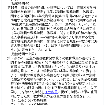
(勤務時間等)
第36条
職員の勤務時間、休暇等については、市町村立学校
職員給与負担法に規定する学校職員の勤務時間、休暇等に
関する条例
(昭和27年北海道条例第81号)
第2条の規定により
準用する北海道学校職員の勤務時間、休暇等に関する条例
(平成10年北海道条例第21号。以下「道条例」という。)
及
びこの条例に基づく市町村立学校職員給与負担法に規定す
る学校職員の勤務時間、休暇等に関する規則
(昭和28年北海
道人事委員会規則13―2)
第2条の規定により準用する北海
道学校職員の勤務時間、休暇等に関する規則
(平成10年北海
道人事委員会規則13―43。以下「勤務時間規則」とい
う。)
の定めるところによる。
(勤務時間の上限)
第36条の2
公立の義務教育諸学校等の教育職員の給与等に
関する特別措置法
(昭和46年法律第77号)
第2条に規定する教
育職員
(以下単に「教育職員」という。)
の健康及び福祉の
確保を図ることにより学校教育の水準の維持向上に資する
よう、学校の教育職員が業務を行う時間
(同法第7条の指針
に規定する在校等時間をいう。以下同じ。)
から所定の勤務
時間
(同法第6条第3項各号に掲げる日
(代休日が指定された
日を除く。)
以外の日における正規の勤務時間をいう。以下
同じ。)
を除いた時間を
次の各号
に掲げる時間の上限の範囲
内とするため、教育職員の業務量の適切な管理を行う。
(1)
1月について45時間
(2)
1年について360時間