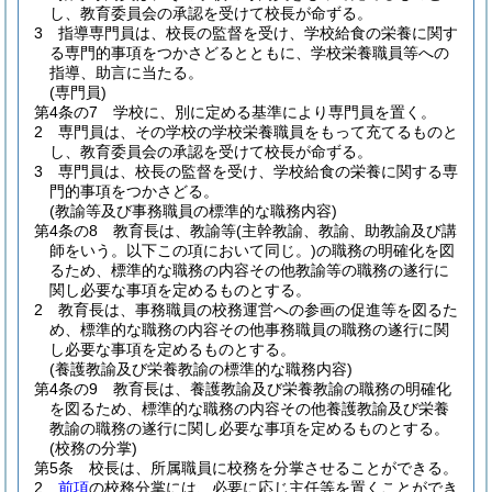
し、教育委員会の承認を受けて校長が命ずる。
3
指導専門員は、校長の監督を受け、学校給食の栄養に関す
る専門的事項をつかさどるとともに、学校栄養職員等への
指導、助言に当たる。
(専門員)
第4条の7
学校に、別に定める基準により専門員を置く。
2
専門員は、その学校の学校栄養職員をもって充てるものと
し、教育委員会の承認を受けて校長が命ずる。
3
専門員は、校長の監督を受け、学校給食の栄養に関する専
門的事項をつかさどる。
(教諭等及び事務職員の標準的な職務内容)
第4条の8
教育長は、教諭等
(主幹教諭、教諭、助教諭及び講
師をいう。以下この項において同じ。)
の職務の明確化を図
るため、標準的な職務の内容その他教諭等の職務の遂行に
関し必要な事項を定めるものとする。
2
教育長は、事務職員の校務運営への参画の促進等を図るた
め、標準的な職務の内容その他事務職員の職務の遂行に関
し必要な事項を定めるものとする。
(養護教諭及び栄養教諭の標準的な職務内容)
第4条の9
教育長は、養護教諭及び栄養教諭の職務の明確化
を図るため、標準的な職務の内容その他養護教諭及び栄養
教諭の職務の遂行に関し必要な事項を定めるものとする。
(校務の分掌)
第5条
校長は、所属職員に校務を分掌させることができる。
2
前項
の校務分掌には、必要に応じ主任等を置くことができ