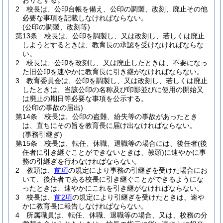
おりとする。
2
校長は、公印台帳を備え、公印の調製、改刻、廃止その他
必要な事項を記載しなければならない。
(公印の調製、改刻等)
第13条
校長は、公印を調製し、又は改刻し、若しくは廃止
しようとするときは、教育長の承認を受けなければならな
い。
2
校長は、公印を改刻し、又は廃止したときは、不要になっ
た旧公印を速やかに教育長に引き継がなければならない。
3
教育委員会は、公印を調製し、又は改刻し、若しくは廃止
したときは、当該公印の名称及び印影並びに使用の開始又
は廃止の期日等必要な事項を公示する。
(公印の事故の届出)
第14条
校長は、公印の盗難、紛失等の事故があったとき
は、直ちにその旨を教育長に届け出なければならない。
(事務引継ぎ)
第15条
校長は、転任、休職、退職等の場合には、後任者
(後
任者に引き継ぐことができないときは、教頭)
に速やかに事
務の引継ぎを行わなければならない。
2
教頭は、
前項
の規定により事務の引継ぎを受けた場合にお
いて、後任者である校長に引き継ぐことができるようにな
ったときは、速やかにこれを引き継がなければならない。
3
校長は、
前2項
の規定により引継ぎを受けたときは、速や
かに教育長に報告しなければならない。
4
所属職員は、転任、休職、退職等の場合、又は、校務の分