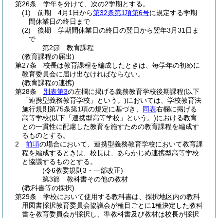
第26条
学年を分けて、次の2学期とする。
(1)
前期 4月1日から
第32条第1項第6号
に規定する学期
間休業日の終日まで
(2)
後期 学期間休業日の終日の翌日から翌年3月31日ま
で
第2節
教育課程
(教育課程の届出)
第27条
校長は教育課程を編成したときは、毎学年の初めに
教育委員会に届け出なければならない。
(教育課程の連携)
第28条
別表第3
の左欄に掲げる義務教育学校後期課程
(以下
「連携型義務教育学校」という。)
においては、学校教育法
施行規則第75条第1項の規定に基づき、
同表
右欄に掲げる
高等学校
(以下「連携型高等学校」という。)
における教育
との一貫性に配慮した教育を施すための教育課程を編成す
るものとする。
2
前項
の場合において、連携型義務教育学校において教育課
程を編成するときは、校長は、あらかじめ連携型高等学校
と協議するものとする。
(令6教委規則3・一部改正)
第3節
教科書その他の教材
(教科書等の採択)
第29条
学校において使用する教科書は、採択地区内の教科
用図書採択教育委員会協議会が種目ごとに1種決定した教科
書を教育委員会が採択し、準教科書及び教材は校長が採択