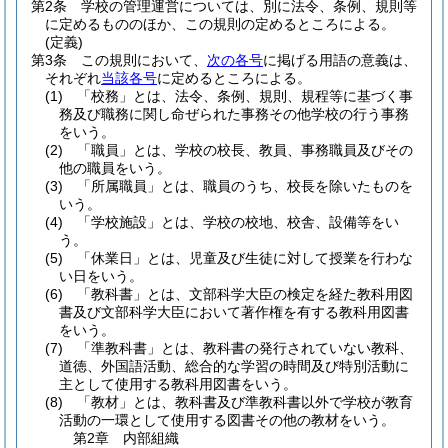
第2条
学校の管理運営については、別に法令、条例、規則等
に定めるもののほか、この規則の定めるところによる。
(定義)
第3条
この規則において、
次の各号
に掲げる用語の意義は、
それぞれ
当該各号
に定めるところによる。
(1)
「校務」とは、法令、条例、規則、規程等に基づく事
務及び職務に関し命ぜられた事務その他学校の行う事務
をいう。
(2)
「職員」とは、学校の校長、教員、事務職員及びその
他の職員をいう。
(3)
「所属職員」とは、職員のうち、校長を除いたものを
いう。
(4)
「学校施設」とは、学校の校地、校舎、設備等をい
う。
(5)
「休業日」とは、児童及び生徒に対して授業を行わな
い日をいう。
(6)
「教科書」とは、文部科学大臣の検定を経た教科用図
書及び文部科学大臣において著作権を有する教科用図書
をいう。
(7)
「準教科書」とは、教科書の発行されていない教科、
道徳、外国語活動、総合的な学習の時間及び特別活動に
主として使用する教科用図書をいう。
(8)
「教材」とは、教科書及び準教科書以外で学校が教育
活動の一環として使用する図書その他の教材をいう。
第2章
内部組織