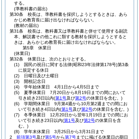
する。
(準教科書の届出)
第30条
校長は、準教科書を採択しようとするときは、あら
かじめ教育長に届け出なければならない。
(教材の届出)
第31条
校長は、教科書又は準教科書と併せて使用する副読
本、解説書その他これに類する教材を採択しようとすると
きは、あらかじめ教育長に届け出なければならない。
第5章
休業日
(休業日)
第32条
休業日は、次のとおりとする。
(1)
国民の祝日に関する法律
(昭和23年法律第178号)
第3条
に規定する休日
(2)
日曜日及び土曜日
(3)
開校記念日
(4)
学年始休業日 4月1日から4月5日まで
(5)
夏季休業日 7月20日から8月19日までの間において
引き続き23日以内
(
第1号
及び
第2号
の休業日を含む。)
(6)
学期間休業日 9月第4週から10月第2週までの間にお
いて引き続き4日以内
(
第1号
及び
第2号
の休業日を含む。)
(7)
冬季休業日 12月20日から翌年1月19日までの間にお
いて引き続き23日以内
(
第1号
及び
第2号
の休業日を含
む。)
(8)
学年末休業日 3月25日から3月31日まで
2
前項第3号
及び
第5号
から
第7号
までに掲げる休業日の期日