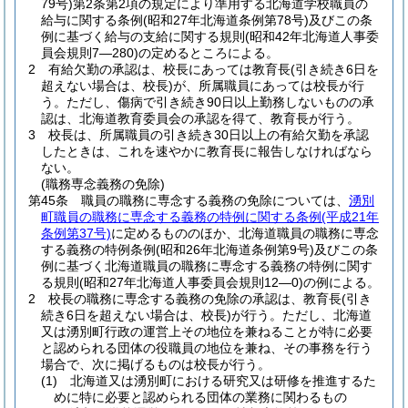
79号)
第2条第2項の規定により準用する北海道学校職員の
給与に関する条例
(昭和27年北海道条例第78号)
及びこの条
例に基づく給与の支給に関する規則
(昭和42年北海道人事委
員会規則7―280)
の定めるところによる。
2
有給欠勤の承認は、校長にあっては教育長
(引き続き6日を
超えない場合は、校長)
が、所属職員にあっては校長が行
う。
ただし、傷病で引き続き90日以上勤務しないものの承
認は、北海道教育委員会の承認を得て、教育長が行う。
3
校長は、所属職員の引き続き30日以上の有給欠勤を承認
したときは、これを速やかに教育長に報告しなければなら
ない。
(職務専念義務の免除)
第45条
職員の職務に専念する義務の免除については、
湧別
町職員の職務に専念する義務の特例に関する条例
(平成21年
条例第37号)
に定めるもののほか、北海道職員の職務に専念
する義務の特例条例
(昭和26年北海道条例第9号)
及びこの条
例に基づく北海道職員の職務に専念する義務の特例に関す
る規則
(昭和27年北海道人事委員会規則12―0)
の例による。
2
校長の職務に専念する義務の免除の承認は、教育長
(引き
続き6日を超えない場合は、校長)
が行う。
ただし、北海道
又は湧別町行政の運営上その地位を兼ねることが特に必要
と認められる団体の役職員の地位を兼ね、その事務を行う
場合で、次に掲げるものは校長が行う。
(1)
北海道又は湧別町における研究又は研修を推進するた
めに特に必要と認められる団体の業務に関わるもの