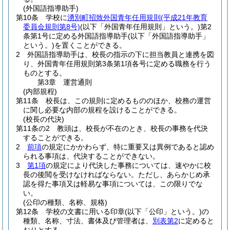
(外国語指導助手)
第10条
学校に
湧別町招致外国青年任用規則
(平成21年教育
委員会規則第8号)
(以下「外国青年任用規則」という。)
第2
条第1号に定める外国語指導助手
(以下「外国語指導助手」
という。)
を置くことができる。
2
外国語指導助手は、校長の指示の下に担当教員と連携を図
り、外国青年任用規則第3条第1項各号に定める職務を行う
ものとする。
第3章
運営通則
(内部規程)
第11条
校長は、この規則に定めるもののほか、校務の運営
に関し必要な内部の規程を設けることができる。
(校長の代決)
第11条の2
教頭は、校長が不在のとき、校長の事務を代決
することができる。
2
前項
の規定にかかわらず、特に重要又は異例であると認め
られる事項は、代決することができない。
3
第1項
の規定により代決した事務については、速やかに校
長の後閲を受けなければならない。
ただし、あらかじめ承
認を得た事項又は軽易な事項については、この限りでな
い。
(公印の種類、名称、規格)
第12条
学校の文書に用いる印章
(以下「公印」という。)
の
種類、名称、寸法、書体及び管理者は、
別表第2
に定めると