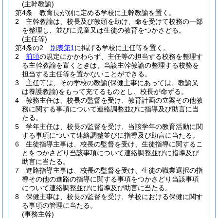
(主幹教諭)
第4条
教育長が別に定める学校に主幹教諭を置く。
2
主幹教諭は、校長及び教頭を助け、命を受けて校務の一部
を整理し、並びに児童又は生徒の教育をつかさどる。
(主任等)
第4条の2
別表第1
に掲げる学校に主任等を置く。
2
前項
の規定にかかわらず、主任等の担当する校務を整理す
る主幹教諭を置くときは、当該主幹教諭の整理する校務を
担当する主任等を置かないことができる。
3
主任等は、その学校の教諭
(保健主事にあっては、教諭又
は養護教諭)
をもって充てるものとし、校長が命ずる。
4
教務主任は、校長の監督を受け、教育計画の立案その他教
務に関する事項について連絡調整並びに指導及び助言に当
たる。
5
学年主任は、校長の監督を受け、当該学年の教育活動に関
する事項について連絡調整並びに指導及び助言に当たる。
6
生徒指導主事は、校長の監督を受け、生徒指導に関するこ
とをつかさどり当該事項について連絡調整並びに指導及び
助言に当たる。
7
進路指導主事は、校長の監督を受け、生徒の職業選択の指
導その他の進路の指導に関する事項をつかさどり当該事項
について連絡調整並びに指導及び助言に当たる。
8
保健主事は、校長の監督を受け、学校における保健に関す
る事項の管理に当たる。
(事務主幹)