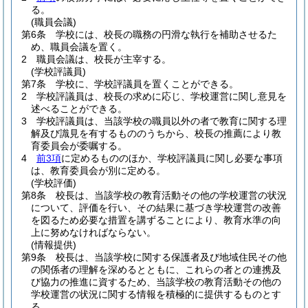
る。
(職員会議)
第6条
学校には、校長の職務の円滑な執行を補助させるた
め、職員会議を置く。
2
職員会議は、校長が主宰する。
(学校評議員)
第7条
学校に、学校評議員を置くことができる。
2
学校評議員は、校長の求めに応じ、学校運営に関し意見を
述べることができる。
3
学校評議員は、当該学校の職員以外の者で教育に関する理
解及び識見を有するもののうちから、校長の推薦により教
育委員会が委嘱する。
4
前3項
に定めるもののほか、学校評議員に関し必要な事項
は、教育委員会が別に定める。
(学校評価)
第8条
校長は、当該学校の教育活動その他の学校運営の状況
について、評価を行い、その結果に基づき学校運営の改善
を図るため必要な措置を講ずることにより、教育水準の向
上に努めなければならない。
(情報提供)
第9条
校長は、当該学校に関する保護者及び地域住民その他
の関係者の理解を深めるとともに、これらの者との連携及
び協力の推進に資するため、当該学校の教育活動その他の
学校運営の状況に関する情報を積極的に提供するものとす
る。