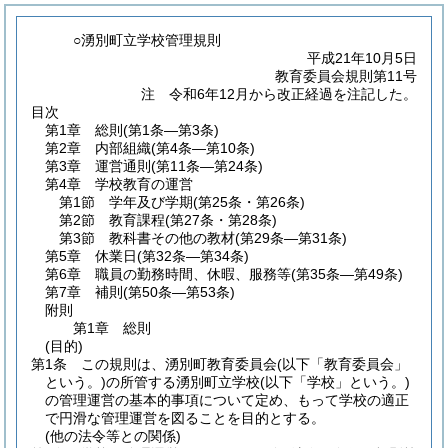
○湧別町立学校管理規則
平成21年10月5日
教育委員会規則第11号
注 令和6年12月から改正経過を注記した。
目次
第1章
総則
(第1条―第3条)
第2章
内部組織
(第4条―第10条)
第3章
運営通則
(第11条―第24条)
第4章
学校教育の運営
第1節
学年及び学期
(第25条・第26条)
第2節
教育課程
(第27条・第28条)
第3節
教科書その他の教材
(第29条―第31条)
第5章
休業日
(第32条―第34条)
第6章
職員の勤務時間、休暇、服務等
(第35条―第49条)
第7章
補則
(第50条―第53条)
附則
第1章
総則
(目的)
第1条
この規則は、湧別町教育委員会
(以下「教育委員会」
という。)
の所管する湧別町立学校
(以下「学校」という。)
の管理運営の基本的事項について定め、もって学校の適正
で円滑な管理運営を図ることを目的とする。
(他の法令等との関係)