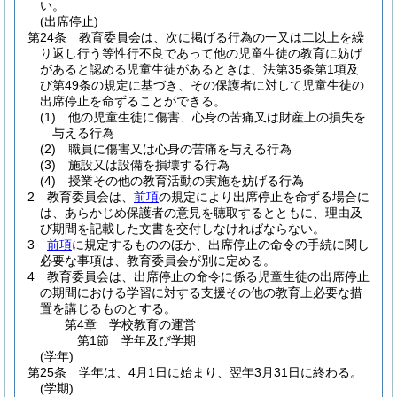
い。
(出席停止)
第24条
教育委員会は、次に掲げる行為の一又は二以上を繰
り返し行う等性行不良であって他の児童生徒の教育に妨げ
があると認める児童生徒があるときは、法第35条第1項及
び第49条の規定に基づき、その保護者に対して児童生徒の
出席停止を命ずることができる。
(1)
他の児童生徒に傷害、心身の苦痛又は財産上の損失を
与える行為
(2)
職員に傷害又は心身の苦痛を与える行為
(3)
施設又は設備を損壊する行為
(4)
授業その他の教育活動の実施を妨げる行為
2
教育委員会は、
前項
の規定により出席停止を命ずる場合に
は、あらかじめ保護者の意見を聴取するとともに、理由及
び期間を記載した文書を交付しなければならない。
3
前項
に規定するもののほか、出席停止の命令の手続に関し
必要な事項は、教育委員会が別に定める。
4
教育委員会は、出席停止の命令に係る児童生徒の出席停止
の期間における学習に対する支援その他の教育上必要な措
置を講じるものとする。
第4章
学校教育の運営
第1節
学年及び学期
(学年)
第25条
学年は、4月1日に始まり、翌年3月31日に終わる。
(学期)