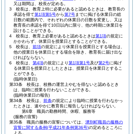
又は期間は、校長が定める。
3
校長は、教育上特に必要があると認めるときは、教育長の
承認を得て
第1項第5号
から
第7号
までに掲げる休業日の総
日数の範囲内で、それぞれの休業日の日数を変更し、又は
教育長の承認を得て10日以内に限り、他の時期に休業日を
設けることができる。
4
校長は、教育上必要があると認めるときは
第1項
の規定に
かかわらず、休業日を授業日とすることができる。
5
校長は、
前項
の規定により休業日を授業日とする場合は、
他の授業日を休業日とする場合を除き、教育長に届け出な
ければならない。
6
校長は、
第4項
の規定により
第1項第1号
及び
第2号
に掲げ
る休業日を授業日としたときは、授業日を休業日とするこ
とができる。
(臨時休業日)
第33条
校長は、校務の運営上やむを得ないと認めるとき
は、臨時に授業を行わないことができる。
(臨時休業日の報告)
第34条
校長は、
前条
の規定により臨時に授業を行わなかっ
たときは、速やかに教育長に報告しなければならない。
第6章
職員の勤務時間、休暇、服務等
(服務の宣誓)
第35条
職員の服務の宣誓については、
湧別町職員の服務の
宣誓に関する条例
(平成21年条例第36号)
の定めるところに
よる。