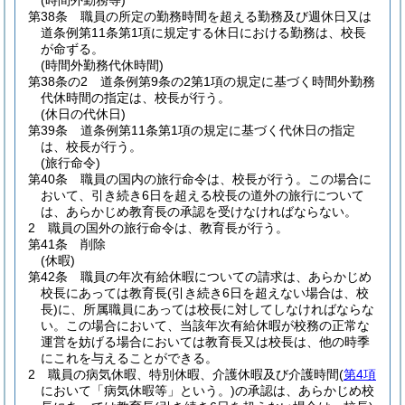
(時間外勤務等)
第38条
職員の所定の勤務時間を超える勤務及び週休日又は
道条例第11条第1項に規定する休日における勤務は、校長
が命ずる。
(時間外勤務代休時間)
第38条の2
道条例第9条の2第1項の規定に基づく時間外勤務
代休時間の指定は、校長が行う。
(休日の代休日)
第39条
道条例第11条第1項の規定に基づく代休日の指定
は、校長が行う。
(旅行命令)
第40条
職員の国内の旅行命令は、校長が行う。
この場合に
おいて、引き続き6日を超える校長の道外の旅行について
は、あらかじめ教育長の承認を受けなければならない。
2
職員の国外の旅行命令は、教育長が行う。
第41条
削除
(休暇)
第42条
職員の年次有給休暇についての請求は、あらかじめ
校長にあっては教育長
(引き続き6日を超えない場合は、校
長)
に、所属職員にあっては校長に対してしなければならな
い。
この場合において、当該年次有給休暇が校務の正常な
運営を妨げる場合においては教育長又は校長は、他の時季
にこれを与えることができる。
2
職員の病気休暇、特別休暇、介護休暇及び介護時間
(
第4項
において「病気休暇等」という。)
の承認は、あらかじめ校