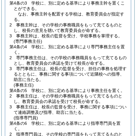
第4条の3
学校に、別に定める基準により事務主幹を置くこ
とができる。
なお、事務主幹を配置する学校は、教育委員会が指定す
る。
2
事務主幹は、その学校の事務職員をもって充てるものと
し、校長の意見を聴いて教育委員会が命ずる。
3
事務主幹は、校長の監督を受け、学校事務を掌理する。
(専門事務主任)
第4条の4
学校に、別に定める基準により専門事務主任を置
く。
2
専門事務主任は、その学校の事務職員をもって充てるもの
とし、教育委員会の承認を受けて校長が命ずる。
3
専門事務主任は、校長の監督を受け、担任の事務を処理す
るとともに、事務に関する事項について近隣校への指導、
助言に当たる。
(事務主任)
第4条の5
学校に、別に定める基準により事務主任を置く。
2
事務主任は、その学校の事務職員をもって充てるものと
し、教育委員会の承認を受けて校長が命ずる。
3
事務主任は、校長の監督を受け、事務に関する事項につい
て連絡調整及び指導、助言に当たる。
(指導専門員)
第4条の6
学校に、別に定める基準により指導専門員を置
く。
2
指導専門員は、その学校の専門員をもって充てるものと