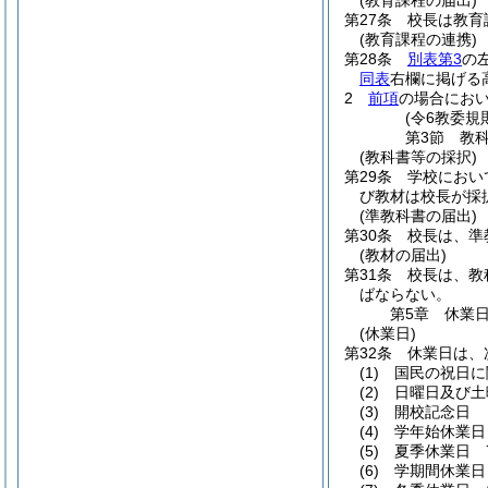
(教育課程の届出)
第27条
校長は教育
(教育課程の連携)
第28条
別表第3
の
同表
右欄に掲げる
2
前項
の場合にお
(令6教委規
第3節
教
(教科書等の採択)
第29条
学校におい
び教材は校長が採
(準教科書の届出)
第30条
校長は、準
(教材の届出)
第31条
校長は、教
ばならない。
第5章
休業
(休業日)
第32条
休業日は、
(1)
国民の祝日に
(2)
日曜日及び土
(3)
開校記念日
(4)
学年始休業日
(5)
夏季休業日 
(6)
学期間休業日