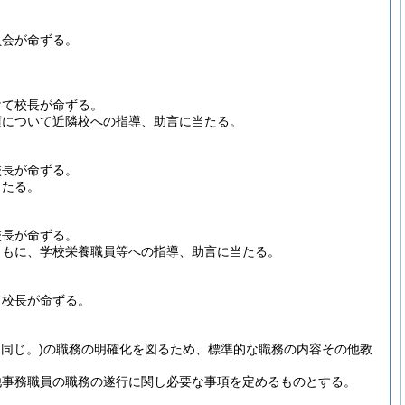
員会が命ずる。
けて校長が命ずる。
項について近隣校への指導、助言に当たる。
校長が命ずる。
当たる。
校長が命ずる。
ともに、学校栄養職員等への指導、助言に当たる。
て校長が命ずる。
同じ。)
の職務の明確化を図るため、標準的な職務の内容その他教
他事務職員の職務の遂行に関し必要な事項を定めるものとする。