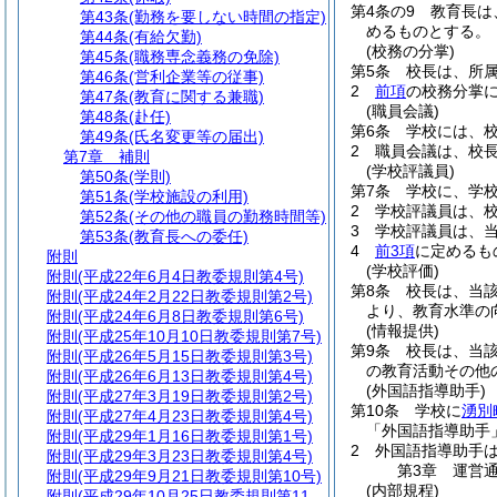
第4条の9
教育長は
第43条
(勤務を要しない時間の指定)
めるものとする。
第44条
(有給欠勤)
(校務の分掌)
第45条
(職務専念義務の免除)
第5条
校長は、所
第46条
(営利企業等の従事)
2
前項
の校務分掌
第47条
(教育に関する兼職)
(職員会議)
第48条
(赴任)
第6条
学校には、
第49条
(氏名変更等の届出)
2
職員会議は、校
第7章
補則
(学校評議員)
第50条
(学則)
第7条
学校に、学
第51条
(学校施設の利用)
2
学校評議員は、
第52条
(その他の職員の勤務時間等)
3
学校評議員は、
第53条
(教育長への委任)
4
前3項
に定めるも
附則
(学校評価)
附則
(平成22年6月4日教委規則第4号)
第8条
校長は、当
附則
(平成24年2月22日教委規則第2号)
より、教育水準の
附則
(平成24年6月8日教委規則第6号)
(情報提供)
附則
(平成25年10月10日教委規則第7号)
第9条
校長は、当
附則
(平成26年5月15日教委規則第3号)
の教育活動その他
附則
(平成26年6月13日教委規則第4号)
(外国語指導助手)
附則
(平成27年3月19日教委規則第2号)
第10条
学校に
湧別
附則
(平成27年4月23日教委規則第4号)
「外国語指導助手
附則
(平成29年1月16日教委規則第1号)
2
外国語指導助手
附則
(平成29年3月23日教委規則第4号)
第3章
運営
附則
(平成29年9月21日教委規則第10号)
(内部規程)
附則
(平成29年10月25日教委規則第11