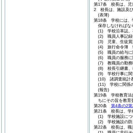
第17条
校長は、児
2
校長は、施設及
(表簿)
第18条
学校には、
保存しなければな
(1)
学校沿革誌、
(2)
職員人事記録
(3)
児童、生徒賞
(4)
旅行命令簿 
(5)
職員の給与に
(6)
職員の服務に
(7)
教職員の勤務
(8)
校長引継書、
(9)
学校行事に関
(10)
諸調査統計
(11)
学校に関係
(報告)
第19条
学校教育法
ちにその旨を教育
第20条
第4条の2第
第21条
校長は、学
(1)
学校施設につ
(2)
学校施設の防
第22条
校長は、職
(1)
職員に非行そ