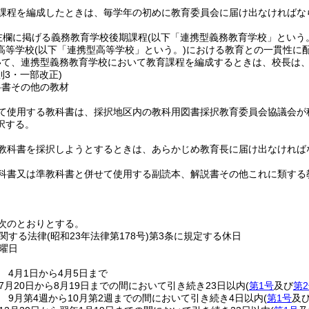
課程を編成したときは、毎学年の初めに教育委員会に届け出なければな
左欄に掲げる義務教育学校後期課程
(以下「連携型義務教育学校」という
高等学校
(以下「連携型高等学校」という。)
における教育との一貫性に
いて、連携型義務教育学校において教育課程を編成するときは、校長は
則3・一部改正)
科書その他の教材
て使用する教科書は、採択地区内の教科用図書採択教育委員会協議会が
択する。
教科書を採択しようとするときは、あらかじめ教育長に届け出なければ
科書又は準教科書と併せて使用する副読本、解説書その他これに類する
日
次のとおりとする。
関する法律
(昭和23年法律第178号)
第3条に規定する休日
曜日
 4月1日から4月5日まで
7月20日から8月19日までの間において引き続き23日以内
(
第1号
及び
第
 9月第4週から10月第2週までの間において引き続き4日以内
(
第1号
及