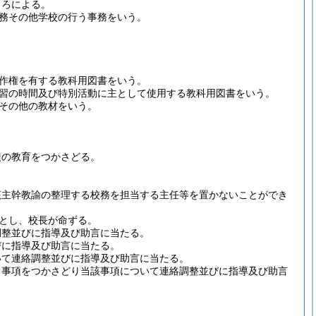
ころによる。
務その他学校の行う事務をいう。
作権を有する教科用図書をいう。
習の時間及び特別活動に主として使用する教科用図書をいう。
その他の教材をいう。
徒の教育をつかさどる。
該主幹教諭の整理する校務を担当する主任等を置かないことができ
とし、校長が命ずる。
調整並びに指導及び助言に当たる。
びに指導及び助言に当たる。
いて連絡調整並びに指導及び助言に当たる。
る事項をつかさどり当該事項について連絡調整並びに指導及び助言