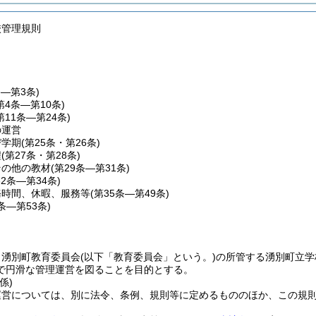
校管理規則
条―第3条)
第4条―第10条)
第11条―第24条)
の運営
び学期
(第25条・第26条)
程
(第27条・第28条)
その他の教材
(第29条―第31条)
32条―第34条)
務時間、休暇、服務等
(第35条―第49条)
0条―第53条)
、湧別町教育委員会
(以下「教育委員会」という。)
の所管する湧別町立学
で円滑な管理運営を図ることを目的とする。
係)
運営については、別に法令、条例、規則等に定めるもののほか、この規