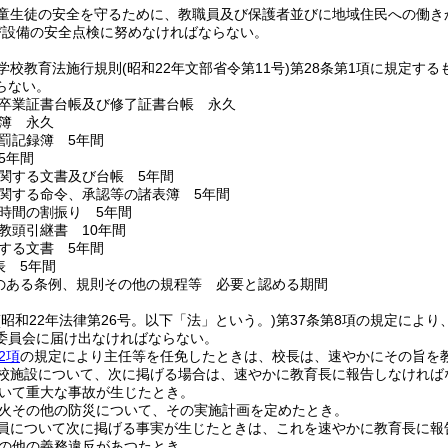
童生徒の安全を守るために、教職員及び保護者並びに地域住民への働き
び設備の安全点検に努めなければならない。
学校教育法施行規則
(昭和22年文部省令第11号)
第28条第1項に規定する
らない。
卒業証書台帳及び修了証書台帳 永久
簿 永久
罰記録簿 5年間
5年間
関する文書及び台帳 5年間
関する命令、承認等の諸表簿 5年間
時間の割振り 5年間
教頭引継書 10年間
する文書 5年間
表 5年間
のある条例、規則その他の規程等 必要と認める期間
(昭和22年法律第26号。以下「法」という。)
第37条第8項の規定によ
委員会に届け出なければならない。
2項
の規定により主任等を任免したときは、校長は、速やかにその旨を
校施設について、次に掲げる場合は、速やかに教育長に報告しなければ
いて重大な事故が生じたとき。
火その他の防災について、その実施計画を定めたとき。
員について次に掲げる事実が生じたときは、これを速やかに教育長に報
の他の義務違反があつたとき。