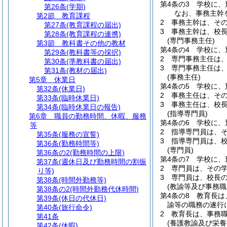
第4条の3
学校に、
第26条
(学期)
なお、事務主幹
第2節
教育課程
2
事務主幹は、そ
第27条
(教育課程の届出)
3
事務主幹は、校
第28条
(教育課程の連携)
(専門事務主任)
第3節
教科書その他の教材
第4条の4
学校に、
第29条
(教科書等の採択)
2
専門事務主任は
第30条
(準教科書の届出)
3
専門事務主任は
第31条
(教材の届出)
(事務主任)
第5章
休業日
第4条の5
学校に、
第32条
(休業日)
2
事務主任は、そ
第33条
(臨時休業日)
3
事務主任は、校
第34条
(臨時休業日の報告)
(指導専門員)
第6章
職員の勤務時間、休暇、服務
第4条の6
学校に、
等
2
指導専門員は、
第35条
(服務の宣誓)
3
指導専門員は、
第36条
(勤務時間等)
(専門員)
第36条の2
(勤務時間の上限)
第4条の7
学校に、
第37条
(週休日及び勤務時間の割振
2
専門員は、その
り等)
3
専門員は、校長
第38条
(時間外勤務等)
(教諭等及び事務職
第38条の2
(時間外勤務代休時間)
第4条の8
教育長は
第39条
(休日の代休日)
諭等の職務の遂行
第40条
(旅行命令)
2
教育長は、事務
第41条
(養護教諭及び栄
第42条
(休暇)