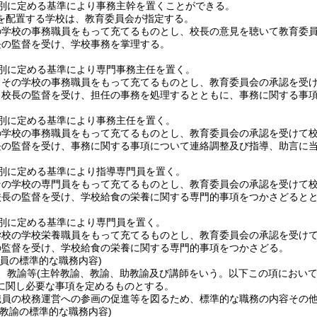
別に定める基準により事務主幹を置くことができる。
を配置する学校は、教育委員会が指定する。
の学校の事務職員をもって充てるものとし、校長の意見を聴いて教育委
長の監督を受け、学校事務を掌理する。
別に定める基準により専門事務主任を置く。
、その学校の事務職員をもって充てるものとし、教育委員会の承認を受
、校長の監督を受け、担任の事務を処理するとともに、事務に関する事
別に定める基準により事務主任を置く。
の学校の事務職員をもって充てるものとし、教育委員会の承認を受けて
長の監督を受け、事務に関する事項について連絡調整及び指導、助言に
別に定める基準により指導専門員を置く。
その学校の専門員をもって充てるものとし、教育委員会の承認を受けて
校長の監督を受け、学校給食の栄養に関する専門的事項をつかさどると
別に定める基準により専門員を置く。
学校の学校栄養職員をもって充てるものとし、教育委員会の承認を受け
の監督を受け、学校給食の栄養に関する専門的事項をつかさどる。
員の標準的な職務内容)
、教諭等
(主幹教諭、教諭、助教諭及び講師をいう。以下この項において
に関し必要な事項を定めるものとする。
職員の校務運営への参画の促進等を図るため、標準的な職務の内容その
養教諭の標準的な職務内容)