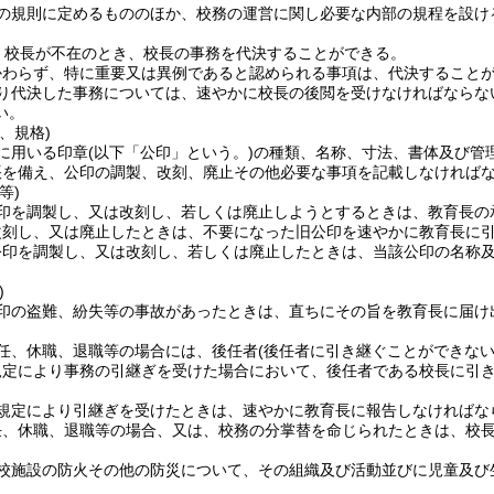
の規則に定めるもののほか、校務の運営に関し必要な内部の規程を設け
、校長が不在のとき、校長の事務を代決することができる。
かわらず、特に重要又は異例であると認められる事項は、代決すること
り代決した事務については、速やかに校長の後閲を受けなければならな
い。
、規格)
に用いる印章
(以下「公印」という。)
の種類、名称、寸法、書体及び管
帳を備え、公印の調製、改刻、廃止その他必要な事項を記載しなければ
等)
印を調製し、又は改刻し、若しくは廃止しようとするときは、教育長の
改刻し、又は廃止したときは、不要になった旧公印を速やかに教育長に
公印を調製し、又は改刻し、若しくは廃止したときは、当該公印の名称
)
印の盗難、紛失等の事故があったときは、直ちにその旨を教育長に届け
任、休職、退職等の場合には、後任者
(後任者に引き継ぐことができない
規定により事務の引継ぎを受けた場合において、後任者である校長に引
。
規定により引継ぎを受けたときは、速やかに教育長に報告しなければな
任、休職、退職等の場合、又は、校務の分掌替を命じられたときは、校
校施設の防火その他の防災について、その組織及び活動並びに児童及び