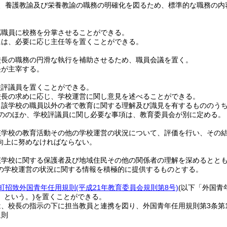
、養護教諭及び栄養教諭の職務の明確化を図るため、標準的な職務の内
属職員に校務を分掌させることができる。
には、必要に応じ主任等を置くことができる。
校長の職務の円滑な執行を補助させるため、職員会議を置く。
長が主宰する。
校評議員を置くことができる。
校長の求めに応じ、学校運営に関し意見を述べることができる。
当該学校の職員以外の者で教育に関する理解及び識見を有するもののう
ののほか、学校評議員に関し必要な事項は、教育委員会が別に定める。
該学校の教育活動その他の学校運営の状況について、評価を行い、その
向上に努めなければならない。
該学校に関する保護者及び地域住民その他の関係者の理解を深めるとと
の学校運営の状況に関する情報を積極的に提供するものとする。
町招致外国青年任用規則
(平成21年教育委員会規則第8号)
(以下「外国青
」という。)
を置くことができる。
は、校長の指示の下に担当教員と連携を図り、外国青年任用規則第3条第
通則