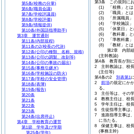
第3条
この規則に
第5条
(校務の分掌)
(1)
「校務」とは
第6条
(職員会議)
(2)
「職員」とは
第7条
(学校評議員)
(3)
「所属職員」
第8条
(学校評価)
(4)
「学校施設」
第9条
(情報提供)
(5)
「休業日」と
第10条
(外国語指導助手)
(6)
「教科書」と
第3章
運営通則
(7)
「準教科書」
第11条
(内部規程)
(8)
「教材」とは
第11条の2
(校長の代決)
第2章
内部
第12条
(公印の種類、名称、規格)
(主幹教諭)
第13条
(公印の調製、改刻等)
第4条
教育長が別
第14条
(公印の事故の届出)
2
主幹教諭は、校
第15条
(事務引継ぎ)
(主任等)
第16条
(学校施設の防火)
第4条の2
別表第1
第17条
(学校の安全管理)
2
前項
の規定にか
第18条
(表簿)
る。
第19条
(報告)
3
主任等は、その
第20条
4
教務主任は、校
第21条
5
学年主任は、校
第22条
6
生徒指導主事は
第23条
7
進路指導主事は
第24条
(出席停止)
に当たる。
第4章
学校教育の運営
8
保健主事は、校
第1節
学年及び学期
(事務主幹)
第25条
(学年)