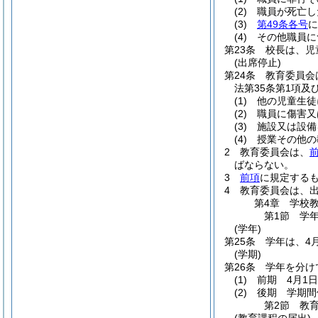
(2)
職員が死亡し
(3)
第49条各号
に
(4)
その他職員に
第23条
校長は、児
(出席停止)
第24条
教育委員会
法第35条第1項
(1)
他の児童生徒
(2)
職員に傷害又
(3)
施設又は設備
(4)
授業その他の
2
教育委員会は、
ばならない。
3
前項
に規定する
4
教育委員会は、
第4章
学校
第1節
学
(学年)
第25条
学年は、4
(学期)
第26条
学年を分け
(1)
前期 4月1
(2)
後期 学期間
第2節
教