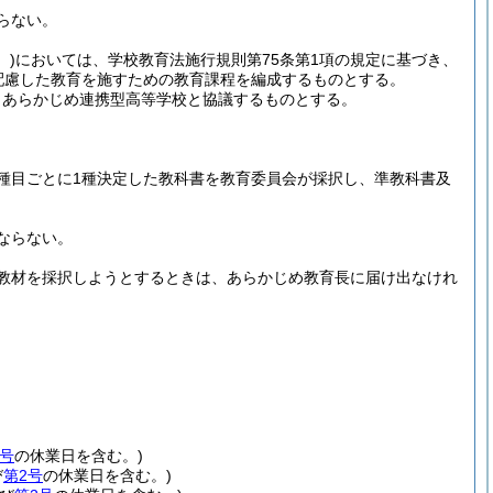
らない。
。)
においては、学校教育法施行規則第75条第1項の規定に基づき、
配慮した教育を施すための教育課程を編成するものとする。
、あらかじめ連携型高等学校と協議するものとする。
種目ごとに1種決定した教科書を教育委員会が採択し、準教科書及
ならない。
教材を採択しようとするときは、あらかじめ教育長に届け出なけれ
2号
の休業日を含む。)
び
第2号
の休業日を含む。)