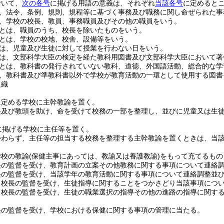
おいて、
次の各号
に掲げる用語の意義は、それぞれ
当該各号
に定めると
、法令、条例、規則、規程等に基づく事務及び職務に関し命ぜられた事
、学校の校長、教員、事務職員及びその他の職員をいう。
とは、職員のうち、校長を除いたものをいう。
とは、学校の校地、校舎、設備等をいう。
は、児童及び生徒に対して授業を行わない日をいう。
は、文部科学大臣の検定を経た教科用図書及び文部科学大臣において著
とは、教科書の発行されていない教科、道徳、外国語活動、総合的な学
、教科書及び準教科書以外で学校が教育活動の一環として使用する図書
組織
に定める学校に主幹教諭を置く。
長及び教頭を助け、命を受けて校務の一部を整理し、並びに児童又は生
に掲げる学校に主任等を置く。
かわらず、主任等の担当する校務を整理する主幹教諭を置くときは、当
学校の教諭
(保健主事にあっては、教諭又は養護教諭)
をもって充てるもの
長の監督を受け、教育計画の立案その他教務に関する事項について連絡
長の監督を受け、当該学年の教育活動に関する事項について連絡調整並
、校長の監督を受け、生徒指導に関することをつかさどり当該事項につ
、校長の監督を受け、生徒の職業選択の指導その他の進路の指導に関す
長の監督を受け、学校における保健に関する事項の管理に当たる。