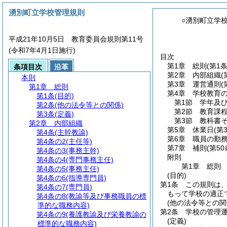
湧別町立学校管理規則
○湧別町立学
平成21年10月5日 教育委員会規則第11号
(令和7年4月1日施行)
目次
第1章
総則
(第1
条項目次
沿革
第2章
内部組織
(
本則
第3章
運営通則
(
第1章
総則
第4章
学校教育
第1条
(目的)
第1節
学年及
第2条
(他の法令等との関係)
第2節
教育課
第3条
(定義)
第3節
教科書
第2章
内部組織
第5章
休業日
(第
第4条
(主幹教諭)
第6章
職員の勤
第4条の2
(主任等)
第7章
補則
(第5
第4条の3
(事務主幹)
附則
第4条の4
(専門事務主任)
第1章
総則
第4条の5
(事務主任)
(目的)
第4条の6
(指導専門員)
第1条
この規則は
第4条の7
(専門員)
もって学校の適正
第4条の8
(教諭等及び事務職員の標
(他の法令等との関
準的な職務内容)
第2条
学校の管理
第4条の9
(養護教諭及び栄養教諭の
(定義)
標準的な職務内容)