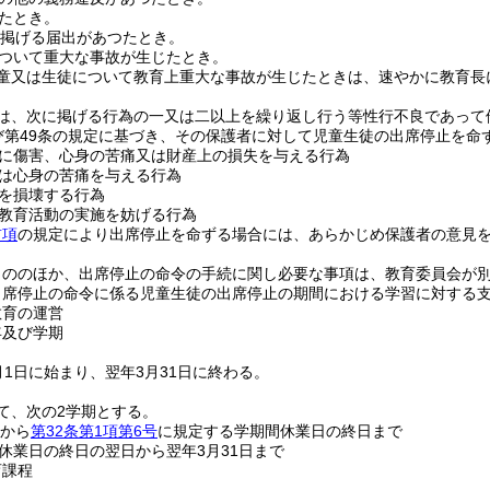
たとき。
掲げる届出があつたとき。
ついて重大な事故が生じたとき。
童又は生徒について教育上重大な事故が生じたときは、速やかに教育長
は、次に掲げる行為の一又は二以上を繰り返し行う等性行不良であって
及び第49条の規定に基づき、その保護者に対して児童生徒の出席停止を命
に傷害、心身の苦痛又は財産上の損失を与える行為
は心身の苦痛を与える行為
を損壊する行為
教育活動の実施を妨げる行為
前項
の規定により出席停止を命ずる場合には、あらかじめ保護者の意見
もののほか、出席停止の命令の手続に関し必要な事項は、教育委員会が
出席停止の命令に係る児童生徒の出席停止の期間における学習に対する
教育の運営
年及び学期
月1日に始まり、翌年3月31日に終わる。
て、次の2学期とする。
日から
第32条第1項第6号
に規定する学期間休業日の終日まで
休業日の終日の翌日から翌年3月31日まで
育課程