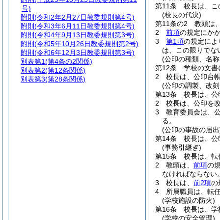
第11条
校長は、こ
号)
(校長の代決)
附則
(令和2年2月27日教委規則第4号)
第11条の2
教頭は
附則
(令和3年6月11日教委規則第4号)
2
前項
の規定にか
附則
(令和4年9月13日教委規則第3号)
3
第1項
の規定によ
附則
(令和5年10月26日教委規則第2号)
は、この限りでな
附則
(令和6年12月3日教委規則第3号)
(公印の種類、名称
別表第1
(第4条の2関係)
第12条
学校の文書
別表第2
(第12条関係)
2
校長は、公印台
別表第3
(第28条関係)
(公印の調製、改刻
第13条
校長は、公
2
校長は、公印を
3
教育委員会は、
る。
(公印の事故の届出
第14条
校長は、公
(事務引継ぎ)
第15条
校長は、転
2
教頭は、
前項
の
なければならない
3
校長は、
前2項
の
4
所属職員は、転
(学校施設の防火)
第16条
校長は、学
(学校の安全管理)