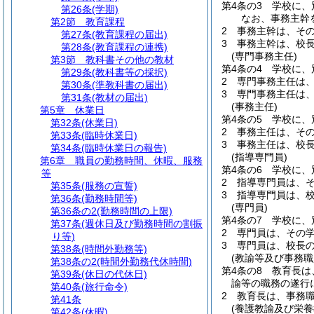
第4条の3
学校に、
第26条
(学期)
なお、事務主幹
第2節
教育課程
2
事務主幹は、そ
第27条
(教育課程の届出)
3
事務主幹は、校
第28条
(教育課程の連携)
(専門事務主任)
第3節
教科書その他の教材
第4条の4
学校に、
第29条
(教科書等の採択)
2
専門事務主任は
第30条
(準教科書の届出)
3
専門事務主任は
第31条
(教材の届出)
(事務主任)
第5章
休業日
第4条の5
学校に、
第32条
(休業日)
2
事務主任は、そ
第33条
(臨時休業日)
3
事務主任は、校
第34条
(臨時休業日の報告)
(指導専門員)
第6章
職員の勤務時間、休暇、服務
第4条の6
学校に、
等
2
指導専門員は、
第35条
(服務の宣誓)
3
指導専門員は、
第36条
(勤務時間等)
(専門員)
第36条の2
(勤務時間の上限)
第4条の7
学校に、
第37条
(週休日及び勤務時間の割振
2
専門員は、その
り等)
3
専門員は、校長
第38条
(時間外勤務等)
(教諭等及び事務職
第38条の2
(時間外勤務代休時間)
第4条の8
教育長は
第39条
(休日の代休日)
諭等の職務の遂行
第40条
(旅行命令)
2
教育長は、事務
第41条
(養護教諭及び栄
第42条
(休暇)