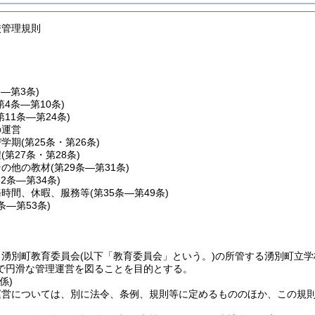
校管理規則
条―第3条)
第4条―第10条)
第11条―第24条)
の運営
び学期
(第25条・第26条)
程
(第27条・第28条)
その他の教材
(第29条―第31条)
32条―第34条)
務時間、休暇、服務等
(第35条―第49条)
0条―第53条)
、湧別町教育委員会
(以下「教育委員会」という。)
の所管する湧別町立学
で円滑な管理運営を図ることを目的とする。
係)
運営については、別に法令、条例、規則等に定めるもののほか、この規