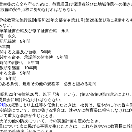
童生徒の安全を守るために、教職員及び保護者並びに地域住民への働き
び設備の安全点検に努めなければならない。
学校教育法施行規則
(昭和22年文部省令第11号)
第28条第1項に規定する
らない。
卒業証書台帳及び修了証書台帳 永久
簿 永久
罰記録簿 5年間
5年間
関する文書及び台帳 5年間
関する命令、承認等の諸表簿 5年間
時間の割振り 5年間
教頭引継書 10年間
する文書 5年間
表 5年間
のある条例、規則その他の規程等 必要と認める期間
(昭和22年法律第26号。以下「法」という。)
第37条第8項の規定によ
委員会に届け出なければならない。
2項
の規定により主任等を任免したときは、校長は、速やかにその旨を
校施設について、次に掲げる場合は、速やかに教育長に報告しなければ
いて重大な事故が生じたとき。
火その他の防災について、その実施計画を定めたとき。
員について次に掲げる事実が生じたときは、これを速やかに教育長に報
の他の義務違反があつたとき。