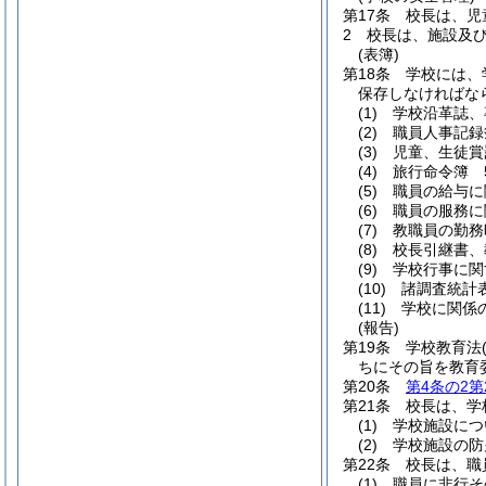
第17条
校長は、児
2
校長は、施設及
(表簿)
第18条
学校には、
保存しなければな
(1)
学校沿革誌、
(2)
職員人事記録
(3)
児童、生徒賞
(4)
旅行命令簿 
(5)
職員の給与に
(6)
職員の服務に
(7)
教職員の勤務
(8)
校長引継書、
(9)
学校行事に関
(10)
諸調査統計
(11)
学校に関係
(報告)
第19条
学校教育法
ちにその旨を教育
第20条
第4条の2第
第21条
校長は、学
(1)
学校施設につ
(2)
学校施設の防
第22条
校長は、職
(1)
職員に非行そ