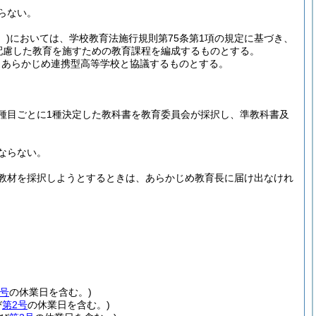
らない。
。)
においては、学校教育法施行規則第75条第1項の規定に基づき、
配慮した教育を施すための教育課程を編成するものとする。
、あらかじめ連携型高等学校と協議するものとする。
種目ごとに1種決定した教科書を教育委員会が採択し、準教科書及
ならない。
教材を採択しようとするときは、あらかじめ教育長に届け出なけれ
2号
の休業日を含む。)
び
第2号
の休業日を含む。)