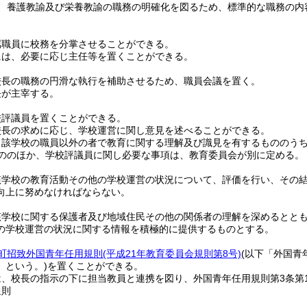
、養護教諭及び栄養教諭の職務の明確化を図るため、標準的な職務の内
属職員に校務を分掌させることができる。
には、必要に応じ主任等を置くことができる。
校長の職務の円滑な執行を補助させるため、職員会議を置く。
長が主宰する。
校評議員を置くことができる。
校長の求めに応じ、学校運営に関し意見を述べることができる。
当該学校の職員以外の者で教育に関する理解及び識見を有するもののう
ののほか、学校評議員に関し必要な事項は、教育委員会が別に定める。
該学校の教育活動その他の学校運営の状況について、評価を行い、その
向上に努めなければならない。
該学校に関する保護者及び地域住民その他の関係者の理解を深めるとと
の学校運営の状況に関する情報を積極的に提供するものとする。
町招致外国青年任用規則
(平成21年教育委員会規則第8号)
(以下「外国青
」という。)
を置くことができる。
は、校長の指示の下に担当教員と連携を図り、外国青年任用規則第3条第
通則