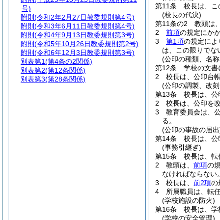
第11条
校長は、こ
号)
(校長の代決)
附則
(令和2年2月27日教委規則第4号)
第11条の2
教頭は
附則
(令和3年6月11日教委規則第4号)
2
前項
の規定にか
附則
(令和4年9月13日教委規則第3号)
3
第1項
の規定によ
附則
(令和5年10月26日教委規則第2号)
は、この限りでな
附則
(令和6年12月3日教委規則第3号)
(公印の種類、名称
別表第1
(第4条の2関係)
第12条
学校の文書
別表第2
(第12条関係)
2
校長は、公印台
別表第3
(第28条関係)
(公印の調製、改刻
第13条
校長は、公
2
校長は、公印を
3
教育委員会は、
る。
(公印の事故の届出
第14条
校長は、公
(事務引継ぎ)
第15条
校長は、転
2
教頭は、
前項
の
なければならない
3
校長は、
前2項
の
4
所属職員は、転
(学校施設の防火)
第16条
校長は、学
(学校の安全管理)