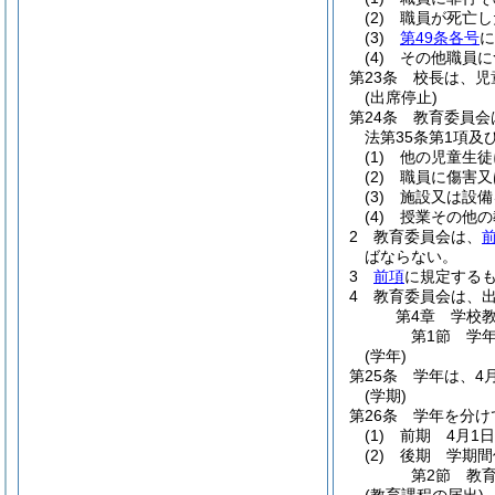
(2)
職員が死亡し
(3)
第49条各号
に
(4)
その他職員に
第23条
校長は、児
(出席停止)
第24条
教育委員会
法第35条第1項
(1)
他の児童生徒
(2)
職員に傷害又
(3)
施設又は設備
(4)
授業その他の
2
教育委員会は、
ばならない。
3
前項
に規定する
4
教育委員会は、
第4章
学校
第1節
学
(学年)
第25条
学年は、4
(学期)
第26条
学年を分け
(1)
前期 4月1
(2)
後期 学期間
第2節
教