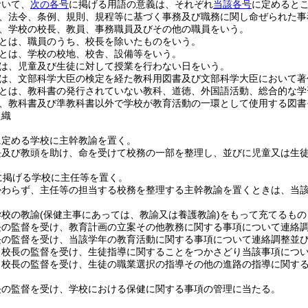
おいて、
次の各号
に掲げる用語の意義は、それぞれ
当該各号
に定めると
、法令、条例、規則、規程等に基づく事務及び職務に関し命ぜられた事
、学校の校長、教員、事務職員及びその他の職員をいう。
とは、職員のうち、校長を除いたものをいう。
とは、学校の校地、校舎、設備等をいう。
は、児童及び生徒に対して授業を行わない日をいう。
は、文部科学大臣の検定を経た教科用図書及び文部科学大臣において著
とは、教科書の発行されていない教科、道徳、外国語活動、総合的な学
、教科書及び準教科書以外で学校が教育活動の一環として使用する図書
組織
に定める学校に主幹教諭を置く。
長及び教頭を助け、命を受けて校務の一部を整理し、並びに児童又は生
に掲げる学校に主任等を置く。
かわらず、主任等の担当する校務を整理する主幹教諭を置くときは、当
学校の教諭
(保健主事にあっては、教諭又は養護教諭)
をもって充てるもの
長の監督を受け、教育計画の立案その他教務に関する事項について連絡
長の監督を受け、当該学年の教育活動に関する事項について連絡調整並
、校長の監督を受け、生徒指導に関することをつかさどり当該事項につ
、校長の監督を受け、生徒の職業選択の指導その他の進路の指導に関す
長の監督を受け、学校における保健に関する事項の管理に当たる。