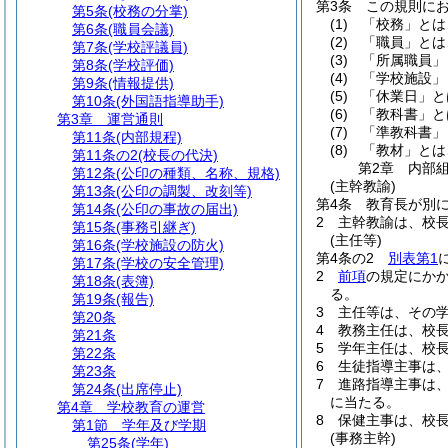
第3条
この規則に
第5条
(校務の分掌)
(1)
「校務」とは
第6条
(職員会議)
(2)
「職員」とは
第7条
(学校評議員)
(3)
「所属職員」
第8条
(学校評価)
(4)
「学校施設」
第9条
(情報提供)
(5)
「休業日」と
第10条
(外国語指導助手)
(6)
「教科書」と
第3章
運営通則
(7)
「準教科書」
第11条
(内部規程)
(8)
「教材」とは
第11条の2
(校長の代決)
第2章
内部
第12条
(公印の種類、名称、規格)
(主幹教諭)
第13条
(公印の調製、改刻等)
第4条
教育長が別
第14条
(公印の事故の届出)
2
主幹教諭は、校
第15条
(事務引継ぎ)
(主任等)
第16条
(学校施設の防火)
第4条の2
別表第1
第17条
(学校の安全管理)
2
前項
の規定にか
第18条
(表簿)
る。
第19条
(報告)
3
主任等は、その
第20条
4
教務主任は、校
第21条
5
学年主任は、校
第22条
6
生徒指導主事は
第23条
7
進路指導主事は
第24条
(出席停止)
に当たる。
第4章
学校教育の運営
8
保健主事は、校
第1節
学年及び学期
(事務主幹)
第25条
(学年)