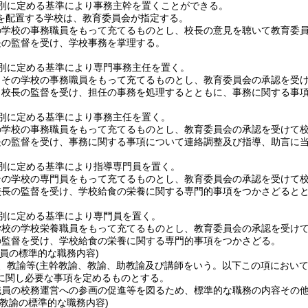
別に定める基準により事務主幹を置くことができる。
を配置する学校は、教育委員会が指定する。
の学校の事務職員をもって充てるものとし、校長の意見を聴いて教育委
長の監督を受け、学校事務を掌理する。
別に定める基準により専門事務主任を置く。
、その学校の事務職員をもって充てるものとし、教育委員会の承認を受
、校長の監督を受け、担任の事務を処理するとともに、事務に関する事
別に定める基準により事務主任を置く。
の学校の事務職員をもって充てるものとし、教育委員会の承認を受けて
長の監督を受け、事務に関する事項について連絡調整及び指導、助言に
別に定める基準により指導専門員を置く。
その学校の専門員をもって充てるものとし、教育委員会の承認を受けて
校長の監督を受け、学校給食の栄養に関する専門的事項をつかさどると
別に定める基準により専門員を置く。
学校の学校栄養職員をもって充てるものとし、教育委員会の承認を受け
の監督を受け、学校給食の栄養に関する専門的事項をつかさどる。
員の標準的な職務内容)
、教諭等
(主幹教諭、教諭、助教諭及び講師をいう。以下この項において
に関し必要な事項を定めるものとする。
職員の校務運営への参画の促進等を図るため、標準的な職務の内容その
養教諭の標準的な職務内容)