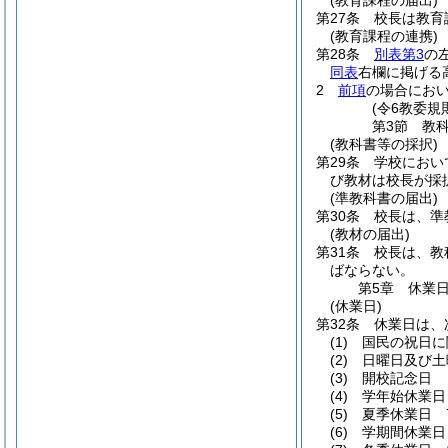
(教育課程の届出)
第27条
校長は教育
(教育課程の連携)
第28条
別表第3
の
同表
右欄に掲げる
2
前項
の場合にお
(令6教委規
第3節
教
(教科書等の採択)
第29条
学校におい
び教材は校長が採
(準教科書の届出)
第30条
校長は、準
(教材の届出)
第31条
校長は、教
ばならない。
第5章
休業
(休業日)
第32条
休業日は、
(1)
国民の祝日に
(2)
日曜日及び土
(3)
開校記念日
(4)
学年始休業日
(5)
夏季休業日 
(6)
学期間休業日