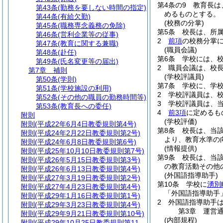
第4条の9
教育長は
第43条
(勤務を要しない時間の指定)
めるものとする。
第44条
(有給欠勤)
(校務の分掌)
第45条
(職務専念義務の免除)
第5条
校長は、所
第46条
(営利企業等の従事)
2
前項
の校務分掌
第47条
(教育に関する兼職)
(職員会議)
第48条
(赴任)
第6条
学校には、
第49条
(氏名変更等の届出)
2
職員会議は、校
第7章
補則
(学校評議員)
第50条
(学則)
第7条
学校に、学
第51条
(学校施設の利用)
2
学校評議員は、
第52条
(その他の職員の勤務時間等)
3
学校評議員は、
第53条
(教育長への委任)
4
前3項
に定めるも
附則
(学校評価)
附則
(平成22年6月4日教委規則第4号)
第8条
校長は、当
附則
(平成24年2月22日教委規則第2号)
より、教育水準の
附則
(平成24年6月8日教委規則第6号)
(情報提供)
附則
(平成25年10月10日教委規則第7号)
第9条
校長は、当
附則
(平成26年5月15日教委規則第3号)
の教育活動その他
附則
(平成26年6月13日教委規則第4号)
(外国語指導助手)
附則
(平成27年3月19日教委規則第2号)
第10条
学校に
湧別
附則
(平成27年4月23日教委規則第4号)
「外国語指導助手
附則
(平成29年1月16日教委規則第1号)
2
外国語指導助手
附則
(平成29年3月23日教委規則第4号)
第3章
運営
附則
(平成29年9月21日教委規則第10号)
(内部規程)
附則
(平成29年10月25日教委規則第11