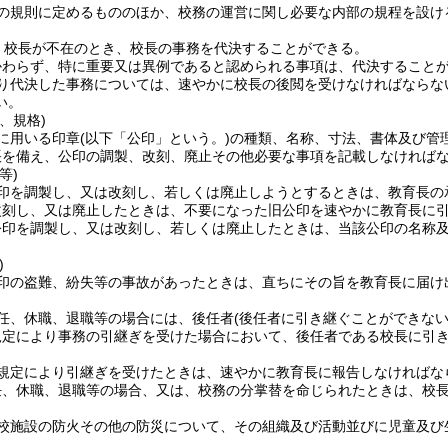
の規則に定めるもののほか、校務の運営に関し必要な内部の規程を設け
、校長が不在のとき、校長の事務を代決することができる。
かわらず、特に重要又は異例であると認められる事項は、代決すること
り代決した事務については、速やかに校長の後閲を受けなければならな
い。
、規格)
に用いる印章
(以下「公印」という。)
の種類、名称、寸法、書体及び管
帳を備え、公印の調製、改刻、廃止その他必要な事項を記載しなければ
等)
印を調製し、又は改刻し、若しくは廃止しようとするときは、教育長の
改刻し、又は廃止したときは、不要になった旧公印を速やかに教育長に
公印を調製し、又は改刻し、若しくは廃止したときは、当該公印の名称
)
印の盗難、紛失等の事故があったときは、直ちにその旨を教育長に届け
任、休職、退職等の場合には、後任者
(後任者に引き継ぐことができない
規定により事務の引継ぎを受けた場合において、後任者である校長に引
。
規定により引継ぎを受けたときは、速やかに教育長に報告しなければな
任、休職、退職等の場合、又は、校務の分掌替を命じられたときは、校
校施設の防火その他の防災について、その組織及び活動並びに児童及び