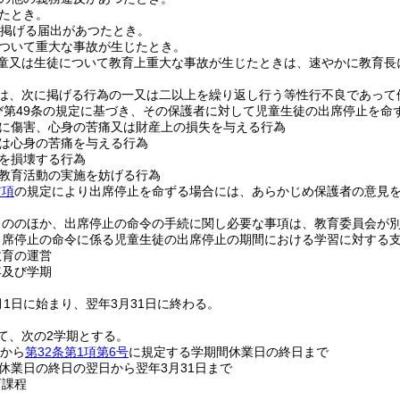
たとき。
掲げる届出があつたとき。
ついて重大な事故が生じたとき。
童又は生徒について教育上重大な事故が生じたときは、速やかに教育長
は、次に掲げる行為の一又は二以上を繰り返し行う等性行不良であって
及び第49条の規定に基づき、その保護者に対して児童生徒の出席停止を命
に傷害、心身の苦痛又は財産上の損失を与える行為
は心身の苦痛を与える行為
を損壊する行為
教育活動の実施を妨げる行為
前項
の規定により出席停止を命ずる場合には、あらかじめ保護者の意見
もののほか、出席停止の命令の手続に関し必要な事項は、教育委員会が
出席停止の命令に係る児童生徒の出席停止の期間における学習に対する
教育の運営
年及び学期
月1日に始まり、翌年3月31日に終わる。
て、次の2学期とする。
日から
第32条第1項第6号
に規定する学期間休業日の終日まで
休業日の終日の翌日から翌年3月31日まで
育課程