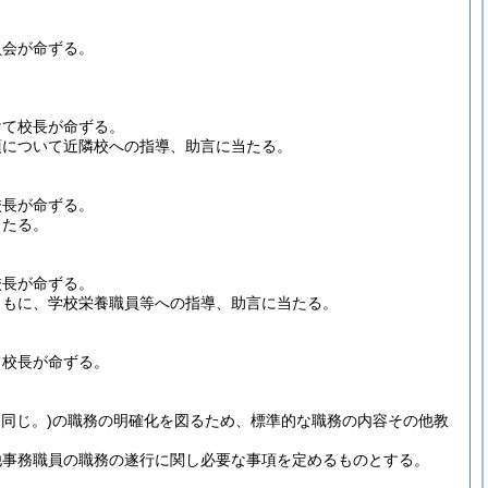
員会が命ずる。
けて校長が命ずる。
項について近隣校への指導、助言に当たる。
校長が命ずる。
当たる。
校長が命ずる。
ともに、学校栄養職員等への指導、助言に当たる。
て校長が命ずる。
同じ。)
の職務の明確化を図るため、標準的な職務の内容その他教
他事務職員の職務の遂行に関し必要な事項を定めるものとする。