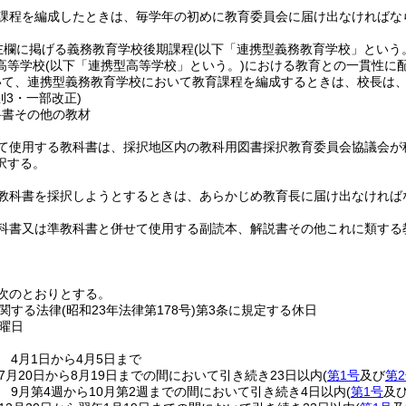
課程を編成したときは、毎学年の初めに教育委員会に届け出なければな
左欄に掲げる義務教育学校後期課程
(以下「連携型義務教育学校」という
高等学校
(以下「連携型高等学校」という。)
における教育との一貫性に
いて、連携型義務教育学校において教育課程を編成するときは、校長は
則3・一部改正)
科書その他の教材
て使用する教科書は、採択地区内の教科用図書採択教育委員会協議会が
択する。
教科書を採択しようとするときは、あらかじめ教育長に届け出なければ
科書又は準教科書と併せて使用する副読本、解説書その他これに類する
日
次のとおりとする。
関する法律
(昭和23年法律第178号)
第3条に規定する休日
曜日
 4月1日から4月5日まで
7月20日から8月19日までの間において引き続き23日以内
(
第1号
及び
第
 9月第4週から10月第2週までの間において引き続き4日以内
(
第1号
及