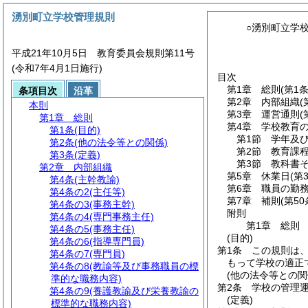
湧別町立学校管理規則
○湧別町立学
平成21年10月5日 教育委員会規則第11号
(令和7年4月1日施行)
目次
第1章
総則
(第1
条項目次
沿革
第2章
内部組織
(
本則
第3章
運営通則
(
第1章
総則
第4章
学校教育
第1条
(目的)
第1節
学年及
第2条
(他の法令等との関係)
第2節
教育課
第3条
(定義)
第3節
教科書
第2章
内部組織
第5章
休業日
(第
第4条
(主幹教諭)
第6章
職員の勤
第4条の2
(主任等)
第7章
補則
(第5
第4条の3
(事務主幹)
附則
第4条の4
(専門事務主任)
第1章
総則
第4条の5
(事務主任)
(目的)
第4条の6
(指導専門員)
第1条
この規則は
第4条の7
(専門員)
もって学校の適正
第4条の8
(教諭等及び事務職員の標
(他の法令等との関
準的な職務内容)
第2条
学校の管理
第4条の9
(養護教諭及び栄養教諭の
(定義)
標準的な職務内容)