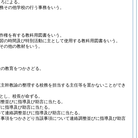
ころによる。
務その他学校の行う事務をいう。
作権を有する教科用図書をいう。
習の時間及び特別活動に主として使用する教科用図書をいう。
その他の教材をいう。
徒の教育をつかさどる。
該主幹教諭の整理する校務を担当する主任等を置かないことができ
とし、校長が命ずる。
調整並びに指導及び助言に当たる。
びに指導及び助言に当たる。
いて連絡調整並びに指導及び助言に当たる。
る事項をつかさどり当該事項について連絡調整並びに指導及び助言