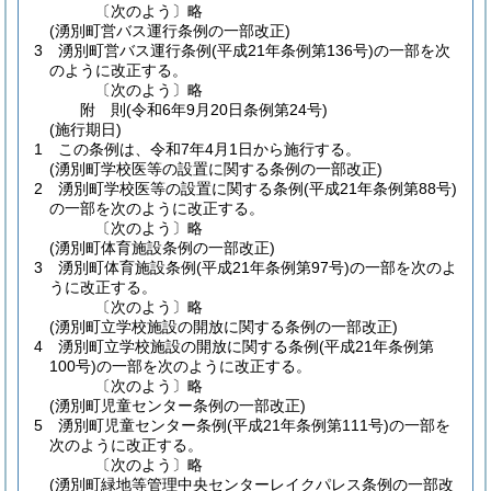
〔次のよう〕略
(湧別町営バス運行条例の一部改正)
3
湧別町営バス運行条例
(平成21年条例第136号)
の一部を次
のように改正する。
〔次のよう〕略
附
則
(令和6年9月20日
条例第24号)
(施行期日)
1
この条例は、令和7年4月1日から施行する。
(湧別町学校医等の設置に関する条例の一部改正)
2
湧別町学校医等の設置に関する条例
(平成21年条例第88号)
の一部を次のように改正する。
〔次のよう〕略
(湧別町体育施設条例の一部改正)
3
湧別町体育施設条例
(平成21年条例第97号)
の一部を次のよ
うに改正する。
〔次のよう〕略
(湧別町立学校施設の開放に関する条例の一部改正)
4
湧別町立学校施設の開放に関する条例
(平成21年条例第
100号)
の一部を次のように改正する。
〔次のよう〕略
(湧別町児童センター条例の一部改正)
5
湧別町児童センター条例
(平成21年条例第111号)
の一部を
次のように改正する。
〔次のよう〕略
(湧別町緑地等管理中央センターレイクパレス条例の一部改