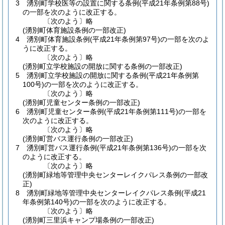
3
湧別町学校医等の設置に関する条例
(平成21年条例第88号)
の一部を次のように改正する。
〔次のよう〕略
(湧別町体育施設条例の一部改正)
4
湧別町体育施設条例
(平成21年条例第97号)
の一部を次のよ
うに改正する。
〔次のよう〕略
(湧別町立学校施設の開放に関する条例の一部改正)
5
湧別町立学校施設の開放に関する条例
(平成21年条例第
100号)
の一部を次のように改正する。
〔次のよう〕略
(湧別町児童センター条例の一部改正)
6
湧別町児童センター条例
(平成21年条例第111号)
の一部を
次のように改正する。
〔次のよう〕略
(湧別町営バス運行条例の一部改正)
7
湧別町営バス運行条例
(平成21年条例第136号)
の一部を次
のように改正する。
〔次のよう〕略
(湧別町緑地等管理中央センターレイクパレス条例の一部改
正)
8
湧別町緑地等管理中央センターレイクパレス条例
(平成21
年条例第140号)
の一部を次のように改正する。
〔次のよう〕略
(湧別町三里浜キャンプ場条例の一部改正)