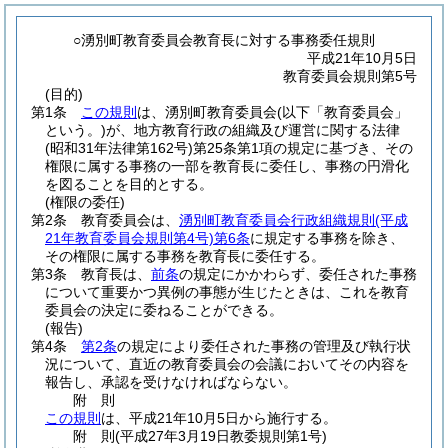
○湧別町教育委員会教育長に対する事務委任規則
平成21年10月5日
教育委員会規則第5号
(目的)
第1条
この規則
は、湧別町教育委員会
(以下「教育委員会」
という。)
が、地方教育行政の組織及び運営に関する法律
(昭和31年法律第162号)
第25条第1項の規定に基づき、その
権限に属する事務の一部を教育長に委任し、事務の円滑化
を図ることを目的とする。
(権限の委任)
第2条
教育委員会は、
湧別町教育委員会行政組織規則
(平成
21年教育委員会規則第4号)
第6条
に規定する事務を除き、
その権限に属する事務を教育長に委任する。
第3条
教育長は、
前条
の規定にかかわらず、委任された事務
について重要かつ異例の事態が生じたときは、これを教育
委員会の決定に委ねることができる。
(報告)
第4条
第2条
の規定により委任された事務の管理及び執行状
況について、直近の教育委員会の会議においてその内容を
報告し、承認を受けなければならない。
附
則
この規則
は、平成21年10月5日から施行する。
附
則
(平成27年3月19日
教委規則第1号)