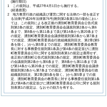
(施行期日)
1
この規則は、平成27年4月1日から施行する。
(経過措置)
2
地方教育行政の組織及び運営に関する法律の一部を改正す
る法律
(平成26年法律第76号)
附則第2条第1項の場合におい
ては、この規則による改正後の湧別町教育委員会公告式規
則第2条の規定、湧別町教育委員会会議規則第2条から第6
条まで、第8条から第11条まで及び第14条から第20条まで
の規定、湧別町教育委員会会議傍聴規則第2条から第7条ま
での規定、湧別町教育委員会行政組織規則目次、第2章
(第5
条を除く。)
から第5章までの規定、湧別町教育委員会教育
長に対する事務委任規則第1条及び第4条の規定並びに湧別
町教育委員会公印に関する規則別表第1の規定は適用せず、
改正前の湧別町公告式規則第2条の規定、湧別町教育委員会
の会議規則第2条から第6条まで、第8条から第11条まで及
び第14条から第20条までの規定、湧別町教育委員会会議傍
聴規則第2条から第7条までの規定、湧別町教育委員会行政
組織規則目次、第2章
(第5条を除く。)
から第5章までの規
定、湧別町教育委員会の教育長に対する事務委任規則第1条
及び第4条の規定並びに湧別町教育委員会公印に関する規則
別表第1の規定は、なおその効力を有する。