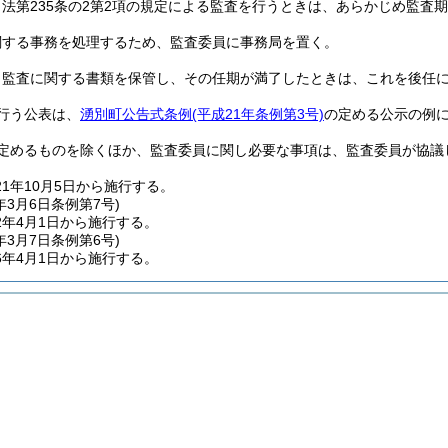
法第235条の2第2項の規定による監査を行うときは、あらかじめ監査
関する事務を処理するため、監査委員に事務局を置く。
、監査に関する書類を保管し、その任期が満了したときは、これを後任
行う公表は、
湧別町公告式条例
(平成21年条例第3号)
の定める公示の例
定めるものを除くほか、監査委員に関し必要な事項は、監査委員が協議
1年10月5日から施行する。
年3月6日
条例第7号)
2年4月1日から施行する。
年3月7日
条例第6号)
6年4月1日から施行する。