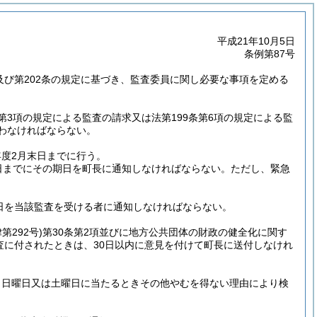
平成21年10月5日
条例第87号
項及び第202条の規定に基づき、監査委員に関し必要な事項を定める
の8第3項の規定による監査の請求又は法第199条第6項の規定による監
わなければならない。
年度2月末日までに行う。
7日までにその期日を町長に通知しなければならない。
ただし、緊急
期日を当該監査を受ける者に通知しなければならない。
第292号)
第30条第2項並びに地方公共団体の財政の健全化に関す
審査に付されたときは、30日以内に意見を付けて町長に送付しなけれ
、日曜日又は土曜日に当たるときその他やむを得ない理由により検