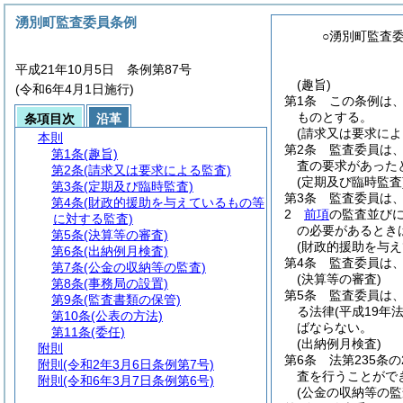
湧別町監査委員条例
○湧別町監査
平成21年10月5日 条例第87号
(趣旨)
(令和6年4月1日施行)
第1条
この条例は
ものとする。
条項目次
沿革
(請求又は要求によ
本則
第2条
監査委員は、
第1条
(趣旨)
査の要求があった
第2条
(請求又は要求による監査)
(定期及び臨時監査
第3条
(定期及び臨時監査)
第3条
監査委員は、
第4条
(財政的援助を与えているもの等
2
前項
の監査並びに
に対する監査)
の必要があるとき
第5条
(決算等の審査)
(財政的援助を与
第6条
(出納例月検査)
第4条
監査委員は、
第7条
(公金の収納等の監査)
(決算等の審査)
第8条
(事務局の設置)
第5条
監査委員は、
第9条
(監査書類の保管)
る法律
(平成19年法
第10条
(公表の方法)
ばならない。
第11条
(委任)
(出納例月検査)
附則
第6条
法第235条
附則
(令和2年3月6日条例第7号)
査を行うことがで
附則
(令和6年3月7日条例第6号)
(公金の収納等の監