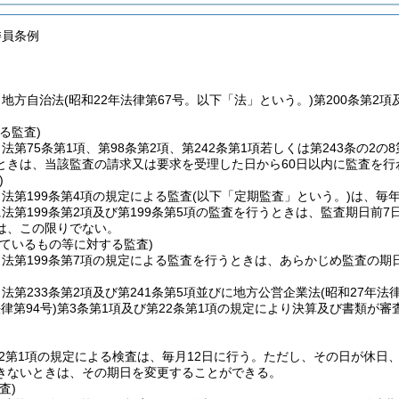
委員条例
、地方自治法
(昭和22年法律第67号。以下「法」という。)
第200条第2
る監査)
法第75条第1項、第98条第2項、第242条第1項若しくは第243条の2
ときは、当該監査の請求又は要求を受理した日から60日以内に監査を行
)
法第199条第4項の規定による監査
(以下「定期監査」という。)
は、毎
法第199条第2項及び第199条第5項の監査を行うときは、監査期日前
は、この限りでない。
えているもの等に対する監査)
法第199条第7項の規定による監査を行うときは、あらかじめ監査の
法第233条第2項及び第241条第5項並びに地方公営企業法
(昭和27年法律
律第94号)
第3条第1項及び第22条第1項の規定により決算及び書類が
の2第1項の規定による検査は、毎月12日に行う。
ただし、その日が休日
きないときは、その期日を変更することができる。
査)