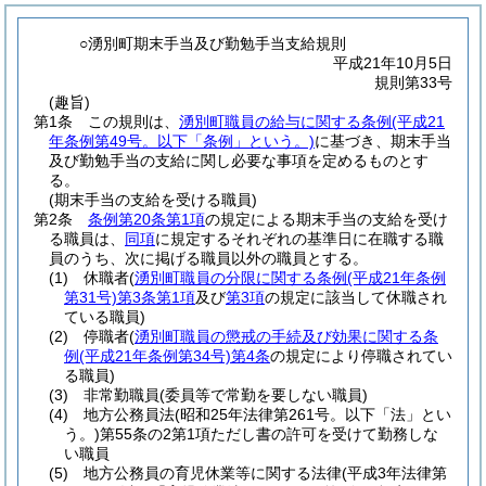
○湧別町期末手当及び勤勉手当支給規則
平成21年10月5日
規則第33号
(趣旨)
第1条
この規則は、
湧別町職員の給与に関する条例
(平成21
年条例第49号。以下「条例」という。)
に基づき、期末手当
及び勤勉手当の支給に関し必要な事項を定めるものとす
る。
(期末手当の支給を受ける職員)
第2条
条例第20条第1項
の規定による期末手当の支給を受け
る職員は、
同項
に規定するそれぞれの基準日に在職する職
員のうち、次に掲げる職員以外の職員とする。
(1)
休職者
(
湧別町職員の分限に関する条例
(平成21年条例
第31号)
第3条第1項
及び
第3項
の規定に該当して休職され
ている職員)
(2)
停職者
(
湧別町職員の懲戒の手続及び効果に関する条
例
(平成21年条例第34号)
第4条
の規定により停職されてい
る職員)
(3)
非常勤職員
(委員等で常勤を要しない職員)
(4)
地方公務員法
(昭和25年法律第261号。以下「法」とい
う。)
第55条の2第1項ただし書の許可を受けて勤務しな
い職員
(5)
地方公務員の育児休業等に関する法律
(平成3年法律第