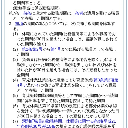
る期間率とする。
(勤勉手当に係る勤務期間)
第7条
前条
に規定する勤務期間は、
条例
の適用を受ける職員
として在職した期間とする。
2
前項
の期間の算定については、次に掲げる期間を除算す
る。
(1)
休職にされていた期間
(公務傷病等による休職者であ
った期間が30日を超えない場合には、当該休職にされて
いた期間を除く)
(2)
第2条第2号
から
第4号
までに掲げる職員として在職し
た期間
(3)
負傷又は疾病
(公務傷病等による場合を除く。)
により
勤務しなかった期間から、勤務を要しない日及び休日を
除いた日が30日を超える場合には、その勤務しなかった
全期間
(4)
育児休業法第2条の規定により育児休業
(
第3条第2項第
4号ア
及び
イ
に掲げる育児休業を除く。)
をしている職員
として在職した期間
(5)
育児短時間勤務職員等として在職した期間から当該期
間に算出率を乗じて得た期間を控除して得た期間
(6)
育児休業法第19条第1項の規定による部分休業の承認
を受けて1日の勤務時間の一部について勤務しなかった日
が90日を超える場合には、その勤務しなかった期間
(7)
湧別町職員の勤務時間、休暇等に関する条例
(平成21
年条例第38号)
第15条
の規定による介護休暇の承認を受