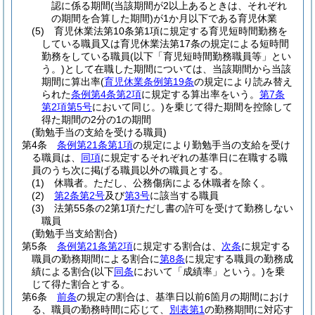
認に係る期間
(当該期間が2以上あるときは、それぞれ
の期間を合算した期間)
が1か月以下である育児休業
(5)
育児休業法第10条第1項に規定する育児短時間勤務を
している職員又は育児休業法第17条の規定による短時間
勤務をしている職員
(以下「育児短時間勤務職員等」とい
う。)
として在職した期間については、当該期間から当該
期間に算出率
(
育児休業条例第19条
の規定により読み替え
られた
条例第4条第2項
に規定する算出率をいう。
第7条
第2項第5号
において同じ。)
を乗じて得た期間を控除して
得た期間の2分の1の期間
(勤勉手当の支給を受ける職員)
第4条
条例第21条第1項
の規定により勤勉手当の支給を受け
る職員は、
同項
に規定するそれぞれの基準日に在職する職
員のうち次に掲げる職員以外の職員とする。
(1)
休職者。
ただし、公務傷病による休職者を除く。
(2)
第2条第2号
及び
第3号
に該当する職員
(3)
法第55条の2第1項ただし書の許可を受けて勤務しない
職員
(勤勉手当支給割合)
第5条
条例第21条第2項
に規定する割合は、
次条
に規定する
職員の勤務期間による割合に
第8条
に規定する職員の勤務成
績による割合
(以下
同条
において「成績率」という。)
を乗
じて得た割合とする。
第6条
前条
の規定の割合は、基準日以前6箇月の期間におけ
る、職員の勤務時間に応じて、
別表第1
の勤務期間に対応す