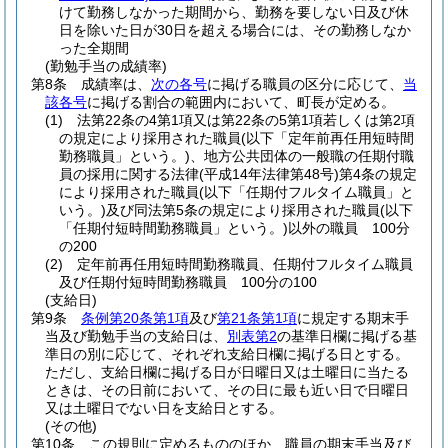
けて勤務しなかった期間から、勤務を要しない日及び休
日を除いた日が30日を超える場合には、その勤務しなか
った全期間
(勤勉手当の成績率)
第8条
成績率は、
次の各号
に掲げる職員の区分に応じて、
当
該各号
に掲げる割合の範囲内において、町長が定める。
(1)
法第22条の4第1項又は第22条の5第1項若しくは第2項
の規定により採用された職員
(以下「定年前再任用短時間
勤務職員」という。)
、地方公共団体の一般職の任期付職
員の採用に関する法律
(平成14年法律第48号)
第4条の規定
により採用された職員
(以下「任期付フルタイム職員」と
いう。)
及び同法第5条の規定により採用された職員
(以下
「任期付短時間勤務職員」という。)
以外の職員 100分
の200
(2)
定年前再任用短時間勤務職員、任期付フルタイム職員
及び任期付短時間勤務職員 100分の100
(支給日)
第9条
条例第20条第1項
及び
第21条第1項
に規定する期末手
当及び勤勉手当の支給日は、
別表第2
の基準日欄に掲げる基
準日の別に応じて、それぞれ支給日欄に掲げる日とする。
ただし、支給日欄に掲げる日が日曜日又は土曜日に当たる
ときは、その日前において、その日に最も近い日で日曜日
又は土曜日でない日を支給日とする。
(その他)
第10条
この規則に定めるもののほか、職員の期末手当及び