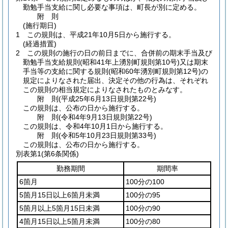
勤勉手当支給に関し必要な事項は、町長が別に定める。
附
則
(施行期日)
1
この規則は、平成21年10月5日から施行する。
(経過措置)
2
この規則の施行の日の前日までに、合併前の期末手当及び
勤勉手当支給規則
(昭和41年上湧別町規則第10号)
又は期末
手当等の支給に関する規則
(昭和60年湧別町規則第12号)
の
規定によりなされた届出、決定その他の行為は、それぞれ
この規則の相当規定によりなされたものとみなす。
附
則
(平成25年6月13日
規則第22号)
この規則は、公布の日から施行する。
附
則
(令和4年9月13日
規則第22号)
この規則は、令和4年10月1日から施行する。
附
則
(令和5年10月23日
規則第33号)
この規則は、公布の日から施行する。
別表第1
(第6条関係)
勤務期間
期間率
6箇月
100分の100
5箇月15日以上6箇月未満
100分の95
5箇月以上5箇月15日未満
100分の90
4箇月15日以上5箇月未満
100分の80