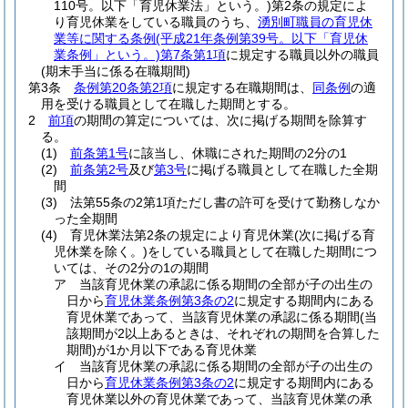
110号。以下「育児休業法」という。)
第2条の規定によ
り育児休業をしている職員のうち、
湧別町職員の育児休
業等に関する条例
(平成21年条例第39号。以下「育児休
業条例」という。)
第7条第1項
に規定する職員以外の職員
(期末手当に係る在職期間)
第3条
条例第20条第2項
に規定する在職期間は、
同条例
の適
用を受ける職員として在職した期間とする。
2
前項
の期間の算定については、次に掲げる期間を除算す
る。
(1)
前条第1号
に該当し、休職にされた期間の2分の1
(2)
前条第2号
及び
第3号
に掲げる職員として在職した全期
間
(3)
法第55条の2第1項ただし書の許可を受けて勤務しなか
った全期間
(4)
育児休業法第2条の規定により育児休業
(次に掲げる育
児休業を除く。)
をしている職員として在職した期間につ
いては、その2分の1の期間
ア
当該育児休業の承認に係る期間の全部が子の出生の
日から
育児休業条例第3条の2
に規定する期間内にある
育児休業であって、当該育児休業の承認に係る期間
(当
該期間が2以上あるときは、それぞれの期間を合算した
期間)
が1か月以下である育児休業
イ
当該育児休業の承認に係る期間の全部が子の出生の
日から
育児休業条例第3条の2
に規定する期間内にある
育児休業以外の育児休業であって、当該育児休業の承