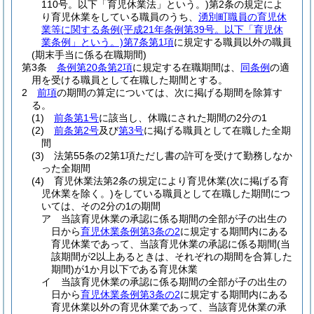
110号。以下「育児休業法」という。)
第2条の規定によ
り育児休業をしている職員のうち、
湧別町職員の育児休
業等に関する条例
(平成21年条例第39号。以下「育児休
業条例」という。)
第7条第1項
に規定する職員以外の職員
(期末手当に係る在職期間)
第3条
条例第20条第2項
に規定する在職期間は、
同条例
の適
用を受ける職員として在職した期間とする。
2
前項
の期間の算定については、次に掲げる期間を除算す
る。
(1)
前条第1号
に該当し、休職にされた期間の2分の1
(2)
前条第2号
及び
第3号
に掲げる職員として在職した全期
間
(3)
法第55条の2第1項ただし書の許可を受けて勤務しなか
った全期間
(4)
育児休業法第2条の規定により育児休業
(次に掲げる育
児休業を除く。)
をしている職員として在職した期間につ
いては、その2分の1の期間
ア
当該育児休業の承認に係る期間の全部が子の出生の
日から
育児休業条例第3条の2
に規定する期間内にある
育児休業であって、当該育児休業の承認に係る期間
(当
該期間が2以上あるときは、それぞれの期間を合算した
期間)
が1か月以下である育児休業
イ
当該育児休業の承認に係る期間の全部が子の出生の
日から
育児休業条例第3条の2
に規定する期間内にある
育児休業以外の育児休業であって、当該育児休業の承