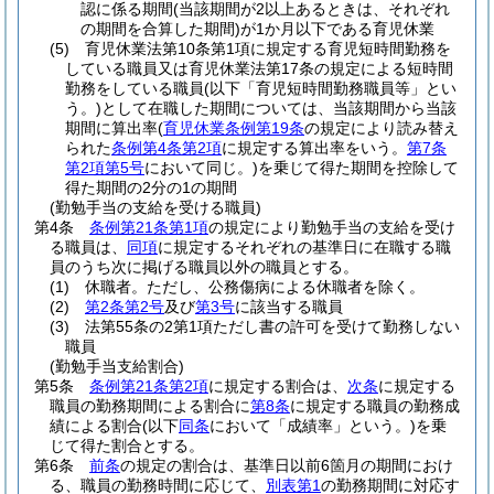
認に係る期間
(当該期間が2以上あるときは、それぞれ
の期間を合算した期間)
が1か月以下である育児休業
(5)
育児休業法第10条第1項に規定する育児短時間勤務を
している職員又は育児休業法第17条の規定による短時間
勤務をしている職員
(以下「育児短時間勤務職員等」とい
う。)
として在職した期間については、当該期間から当該
期間に算出率
(
育児休業条例第19条
の規定により読み替え
られた
条例第4条第2項
に規定する算出率をいう。
第7条
第2項第5号
において同じ。)
を乗じて得た期間を控除して
得た期間の2分の1の期間
(勤勉手当の支給を受ける職員)
第4条
条例第21条第1項
の規定により勤勉手当の支給を受け
る職員は、
同項
に規定するそれぞれの基準日に在職する職
員のうち次に掲げる職員以外の職員とする。
(1)
休職者。
ただし、公務傷病による休職者を除く。
(2)
第2条第2号
及び
第3号
に該当する職員
(3)
法第55条の2第1項ただし書の許可を受けて勤務しない
職員
(勤勉手当支給割合)
第5条
条例第21条第2項
に規定する割合は、
次条
に規定する
職員の勤務期間による割合に
第8条
に規定する職員の勤務成
績による割合
(以下
同条
において「成績率」という。)
を乗
じて得た割合とする。
第6条
前条
の規定の割合は、基準日以前6箇月の期間におけ
る、職員の勤務時間に応じて、
別表第1
の勤務期間に対応す