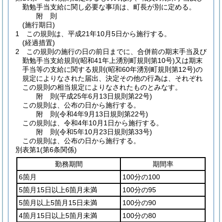
勤勉手当支給に関し必要な事項は、町長が別に定める。
附
則
(施行期日)
1
この規則は、平成21年10月5日から施行する。
(経過措置)
2
この規則の施行の日の前日までに、合併前の期末手当及び
勤勉手当支給規則
(昭和41年上湧別町規則第10号)
又は期末
手当等の支給に関する規則
(昭和60年湧別町規則第12号)
の
規定によりなされた届出、決定その他の行為は、それぞれ
この規則の相当規定によりなされたものとみなす。
附
則
(平成25年6月13日
規則第22号)
この規則は、公布の日から施行する。
附
則
(令和4年9月13日
規則第22号)
この規則は、令和4年10月1日から施行する。
附
則
(令和5年10月23日
規則第33号)
この規則は、公布の日から施行する。
別表第1
(第6条関係)
勤務期間
期間率
6箇月
100分の100
5箇月15日以上6箇月未満
100分の95
5箇月以上5箇月15日未満
100分の90
4箇月15日以上5箇月未満
100分の80