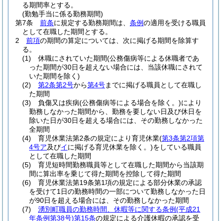
る期間率とする。
(勤勉手当に係る勤務期間)
第7条
前条
に規定する勤務期間は、
条例
の適用を受ける職員
として在職した期間とする。
2
前項
の期間の算定については、次に掲げる期間を除算す
る。
(1)
休職にされていた期間
(公務傷病等による休職者であ
った期間が30日を超えない場合には、当該休職にされて
いた期間を除く)
(2)
第2条第2号
から
第4号
までに掲げる職員として在職し
た期間
(3)
負傷又は疾病
(公務傷病等による場合を除く。)
により
勤務しなかった期間から、勤務を要しない日及び休日を
除いた日が30日を超える場合には、その勤務しなかった
全期間
(4)
育児休業法第2条の規定により育児休業
(
第3条第2項第
4号ア
及び
イ
に掲げる育児休業を除く。)
をしている職員
として在職した期間
(5)
育児短時間勤務職員等として在職した期間から当該期
間に算出率を乗じて得た期間を控除して得た期間
(6)
育児休業法第19条第1項の規定による部分休業の承認
を受けて1日の勤務時間の一部について勤務しなかった日
が90日を超える場合には、その勤務しなかった期間
(7)
湧別町職員の勤務時間、休暇等に関する条例
(平成21
年条例第38号)
第15条
の規定による介護休暇の承認を受