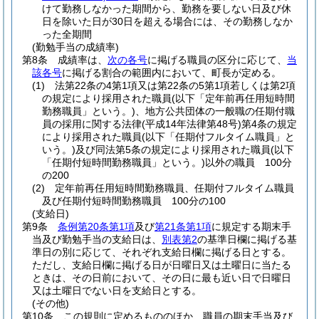
けて勤務しなかった期間から、勤務を要しない日及び休
日を除いた日が30日を超える場合には、その勤務しなか
った全期間
(勤勉手当の成績率)
第8条
成績率は、
次の各号
に掲げる職員の区分に応じて、
当
該各号
に掲げる割合の範囲内において、町長が定める。
(1)
法第22条の4第1項又は第22条の5第1項若しくは第2項
の規定により採用された職員
(以下「定年前再任用短時間
勤務職員」という。)
、地方公共団体の一般職の任期付職
員の採用に関する法律
(平成14年法律第48号)
第4条の規定
により採用された職員
(以下「任期付フルタイム職員」と
いう。)
及び同法第5条の規定により採用された職員
(以下
「任期付短時間勤務職員」という。)
以外の職員 100分
の200
(2)
定年前再任用短時間勤務職員、任期付フルタイム職員
及び任期付短時間勤務職員 100分の100
(支給日)
第9条
条例第20条第1項
及び
第21条第1項
に規定する期末手
当及び勤勉手当の支給日は、
別表第2
の基準日欄に掲げる基
準日の別に応じて、それぞれ支給日欄に掲げる日とする。
ただし、支給日欄に掲げる日が日曜日又は土曜日に当たる
ときは、その日前において、その日に最も近い日で日曜日
又は土曜日でない日を支給日とする。
(その他)
第10条
この規則に定めるもののほか、職員の期末手当及び