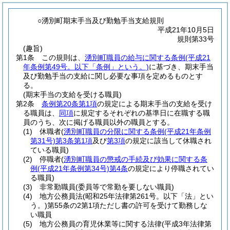
○湧別町期末手当及び勤勉手当支給規則
平成21年10月5日
規則第33号
(趣旨)
第1条
この規則は、
湧別町職員の給与に関する条例
(平成21
年条例第49号。以下「条例」という。)
に基づき、期末手当
及び勤勉手当の支給に関し必要な事項を定めるものとす
る。
(期末手当の支給を受ける職員)
第2条
条例第20条第1項
の規定による期末手当の支給を受け
る職員は、
同項
に規定するそれぞれの基準日に在職する職
員のうち、次に掲げる職員以外の職員とする。
(1)
休職者
(
湧別町職員の分限に関する条例
(平成21年条例
第31号)
第3条第1項
及び
第3項
の規定に該当して休職され
ている職員)
(2)
停職者
(
湧別町職員の懲戒の手続及び効果に関する条
例
(平成21年条例第34号)
第4条
の規定により停職されてい
る職員)
(3)
非常勤職員
(委員等で常勤を要しない職員)
(4)
地方公務員法
(昭和25年法律第261号。以下「法」とい
う。)
第55条の2第1項ただし書の許可を受けて勤務しな
い職員
(5)
地方公務員の育児休業等に関する法律
(平成3年法律第