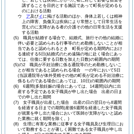
し、若しくは疾病にかかった者に対して必要な措置を
講ずることを目的とする施設であって町長が定めるも
のにおける活動
ウ
ア
及び
イ
に掲げる活動のほか、身体上若しくは精神
上の障害、負傷又は疾病により常態として日常生活を
営むのに支障がある者の介護その他の日常生活を支援
する活動
(5)
職員が結婚する場合で、結婚式、旅行その他の結婚に
伴い必要と認められる行事等のため勤務しないことが相
当であると認められるとき 町長が定める期間内におけ
る連続する5日
(結婚式のため遠隔の地に赴く場合にあっ
ては、往復に要する日数を加えた日数)
の範囲内の期間
(5)の2
職員が不妊治療に係る通院等のため勤務しないこ
とが相当であると認められる場合 一の年において5日
(当該通院等が体外受精その他の町長が定める不妊治療に
係るものである場合にあっては、10日)
の範囲内の期間
(6)
6週間
(多胎妊娠の場合にあっては、14週間)
以内に出
産する予定である女子職員が申し出た場合 出産の日ま
での申し出た期間
(7)
女子職員が出産した場合 出産の日の翌日から8週間
を経過する日までの期間
(産後6週間を経過した女子職員
が就業を申し出た場合において医師が支障がないと認め
た業務に就く期間を除く。)
(8)
生理に有害な業務に従事する女子職員及び生理日にお
いて勤務することが著しく困難である女子職員が申し出