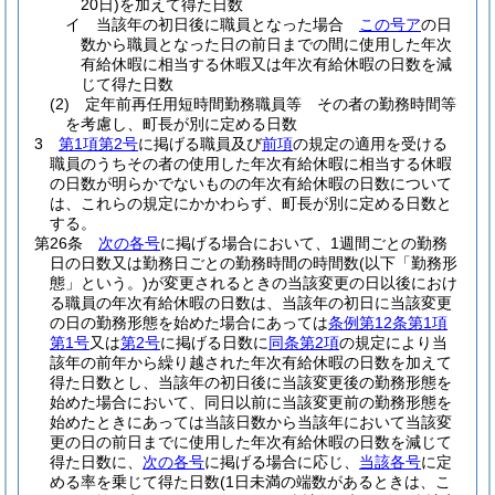
20日)
を加えて得た日数
イ
当該年の初日後に職員となった場合
この号ア
の日
数から職員となった日の前日までの間に使用した年次
有給休暇に相当する休暇又は年次有給休暇の日数を減
じて得た日数
(2)
定年前再任用短時間勤務職員等 その者の勤務時間等
を考慮し、町長が別に定める日数
3
第1項第2号
に掲げる職員及び
前項
の規定の適用を受ける
職員のうちその者の使用した年次有給休暇に相当する休暇
の日数が明らかでないものの年次有給休暇の日数について
は、これらの規定にかかわらず、町長が別に定める日数と
する。
第26条
次の各号
に掲げる場合において、1週間ごとの勤務
日の日数又は勤務日ごとの勤務時間の時間数
(以下「勤務形
態」という。)
が変更されるときの当該変更の日以後におけ
る職員の年次有給休暇の日数は、当該年の初日に当該変更
の日の勤務形態を始めた場合にあっては
条例第12条第1項
第1号
又は
第2号
に掲げる日数に
同条第2項
の規定により当
該年の前年から繰り越された年次有給休暇の日数を加えて
得た日数とし、当該年の初日後に当該変更後の勤務形態を
始めた場合において、同日以前に当該変更前の勤務形態を
始めたときにあっては当該日数から当該年において当該変
更の日の前日までに使用した年次有給休暇の日数を減じて
得た日数に、
次の各号
に掲げる場合に応じ、
当該各号
に定
める率を乗じて得た日数
(1日未満の端数があるときは、こ