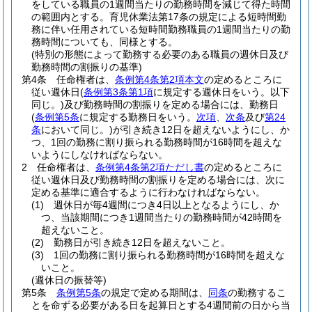
をしている職員の1週間当たりの勤務時間を減じて得た時間
の範囲内とする。
育児休業法第17条の規定による短時間勤
務に伴い任用されている短時間勤務職員の1週間当たりの勤
務時間についても、同様とする。
(特別の形態によって勤務する必要のある職員の週休日及び
勤務時間の割振りの基準)
第4条
任命権者は、
条例第4条第2項本文
の定めるところに
従い週休日
(
条例第3条第1項
に規定する週休日をいう。以下
同じ。)
及び勤務時間の割振りを定める場合には、勤務日
(
条例第5条
に規定する勤務日をいう。
次項
、
次条
及び
第24
条
において同じ。)
が引き続き12日を超えないようにし、か
つ、1回の勤務に割り振られる勤務時間が16時間を超えな
いようにしなければならない。
2
任命権者は、
条例第4条第2項ただし書
の定めるところに
従い週休日及び勤務時間の割振りを定める場合には、次に
定める基準に適合するように行わなければならない。
(1)
週休日が毎4週間につき4日以上となるようにし、か
つ、当該期間につき1週間当たりの勤務時間が42時間を
超えないこと。
(2)
勤務日が引き続き12日を超えないこと。
(3)
1回の勤務に割り振られる勤務時間が16時間を超えな
いこと。
(週休日の振替等)
第5条
条例第5条
の規定で定める期間は、
同条
の勤務するこ
とを命ずる必要がある日を起算日とする4週間前の日から当