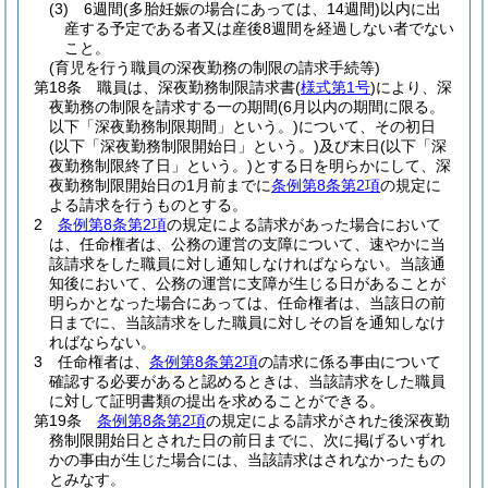
(3)
6週間
(多胎妊娠の場合にあっては、14週間)
以内に出
産する予定である者又は産後8週間を経過しない者でない
こと。
(育児を行う職員の深夜勤務の制限の請求手続等)
第18条
職員は、深夜勤務制限請求書
(
様式第1号
)
により、深
夜勤務の制限を請求する一の期間
(6月以内の期間に限る。
以下「深夜勤務制限期間」という。)
について、その初日
(以下「深夜勤務制限開始日」という。)
及び末日
(以下「深
夜勤務制限終了日」という。)
とする日を明らかにして、深
夜勤務制限開始日の1月前までに
条例第8条第2項
の規定に
よる請求を行うものとする。
2
条例第8条第2項
の規定による請求があった場合において
は、任命権者は、公務の運営の支障について、速やかに当
該請求をした職員に対し通知しなければならない。
当該通
知後において、公務の運営に支障が生じる日があることが
明らかとなった場合にあっては、任命権者は、当該日の前
日までに、当該請求をした職員に対しその旨を通知しなけ
ればならない。
3
任命権者は、
条例第8条第2項
の請求に係る事由について
確認する必要があると認めるときは、当該請求をした職員
に対して証明書類の提出を求めることができる。
第19条
条例第8条第2項
の規定による請求がされた後深夜勤
務制限開始日とされた日の前日までに、次に掲げるいずれ
かの事由が生じた場合には、当該請求はされなかったもの
とみなす。