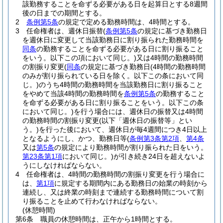
該勤務することを命ずる必要がある日を起算日とする8週間
後の日までの期間とする。
2
条例第5条
の規定で定める勤務時間は、4時間とする。
3
任命権者は、週休日振替
(
条例第5条
の規定に基づき勤務日
を週休日に変更して当該勤務日に割り振られた勤務時間を
同条
の勤務することを命ずる必要がある日に割り振ること
をいう。以下この項において同じ。)
又は4時間の勤務時間
の割振り変更
(
同条
の規定に基づき勤務日
(4時間の勤務時間
のみが割り振られている日を除く。以下この条において同
じ。)
のうち4時間の勤務時間を当該勤務日に割り振ること
をやめて当該4時間の勤務時間を
条例第5条
の勤務すること
を命ずる必要がある日に割り振ることをいう。以下この条
において同じ。)
を行う場合には、週休日の振替又は4時間
の勤務時間の割振り変更
(以下「週休日の振替等」とい
う。)
を行った後において、週休日が毎4週間につき4日以上
となるようにし、かつ、勤務日等
(
条例第3条第2項
、
第4条
又は
第5条
の規定により勤務時間が割り振られた日をいう。
第23条第1項
において同じ。)
が引き続き24日を超えないよ
うにしなければならない。
4
任命権者は、4時間の勤務時間の割振り変更を行う場合に
は、
第1項
に規定する期間内にある勤務日の始業の時刻から
連続し、又は終業の時刻まで連続する勤務時間について割
り振ることを止めて行わなければならない。
(休憩時間)
第6条
職員の休憩時間は、正午から1時間とする。