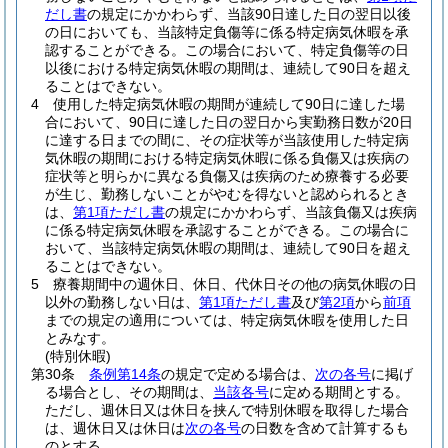
だし書
の規定にかかわらず、当該90日達した日の翌日以後
の日においても、当該特定負傷等に係る特定病気休暇を承
認することができる。
この場合において、特定負傷等の日
以後における特定病気休暇の期間は、連続して90日を超え
ることはできない。
4
使用した特定病気休暇の期間が連続して90日に達した場
合において、90日に達した日の翌日から実勤務日数が20日
に達する日までの間に、その症状等が当該使用した特定病
気休暇の期間における特定病気休暇に係る負傷又は疾病の
症状等と明らかに異なる負傷又は疾病のため療養する必要
が生じ、勤務しないことがやむを得ないと認められるとき
は、
第1項ただし書
の規定にかかわらず、当該負傷又は疾病
に係る特定病気休暇を承認することができる。
この場合に
おいて、当該特定病気休暇の期間は、連続して90日を超え
ることはできない。
5
療養期間中の週休日、休日、代休日その他の病気休暇の日
以外の勤務しない日は、
第1項ただし書
及び
第2項
から
前項
までの規定の適用については、特定病気休暇を使用した日
とみなす。
(特別休暇)
第30条
条例第14条
の規定で定める場合は、
次の各号
に掲げ
る場合とし、その期間は、
当該各号
に定める期間とする。
ただし、週休日又は休日を挟んで特別休暇を取得した場合
は、週休日又は休日は
次の各号
の日数を含めて計算するも
のとする。