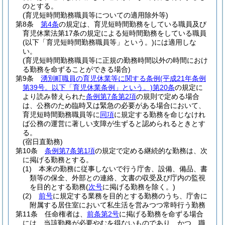
のとする。
(育児短時間勤務職員等についての適用除外等)
第8条
第4条
の規定は、育児短時間勤務をしている職員及び
育児休業法第17条の規定による短時間勤務をしている職員
(以下「育児短時間勤務職員等」という。)
には適用しな
い。
(育児短時間勤務職員等に正規の勤務時間以外の時間におけ
る勤務を命ずることができる場合)
第9条
湧別町職員の育児休業等に関する条例
(平成21年条例
第39号。以下「育児休業条例」という。)
第20条
の規定に
より読み替えられた
条例第7条第2項
の規則で定める場合
は、公務のため臨時又は緊急の必要がある場合において、
育児短時間勤務職員等に
同項
に規定する勤務を命じなけれ
ば公務の運営に著しい支障が生ずると認められるときとす
る。
(宿日直勤務)
第10条
条例第7条第1項
の規定で定める継続的な勤務は、次
に掲げる勤務とする。
(1)
本来の勤務に従事しないで行う庁舎、設備、備品、書
類等の保全、外部との連絡、文書の収受及び庁内の監視
を目的とする勤務
(
次号
に掲げる勤務を除く。)
(2)
前号
に規定する業務を目的とする勤務のうち、庁舎に
附属する居住室において私生活を営みつつ常時行う勤務
第11条
任命権者は、
前条第2号
に掲げる勤務を命ずる場合
には、当該勤務が必要やむを得ないものであり、かつ、職