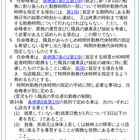
4
任命権者は、
条例第7条の2第1項
の規定に基づき1回の勤
務に割り振られた勤務時間の一部について時間外勤務代休
時間を指定する場合には、
第1項
に規定する期間内にある勤
務日等の始業の時刻から連続し、又は終業の時刻まで連続
する勤務時間について行わなければならない。
ただし、任
命権者が、業務の運営並びに職員の健康及び福祉を考慮し
て必要があると認められる場合は、この限りでない。
5
任命権者は、職員があらかじめ時間外勤務代休時間の指定
を希望しない旨申し出た場合には、時間外勤務代休時間を
指定しないものとする。
6
任命権者は、
条例第7条の2第1項
に規定する措置が60時間
超過時間の勤務をした職員の健康及び福祉の確保に特に配
慮したものであることに鑑み、
前項
に規定する場合を除
き、当該職員に対して時間外勤務代休時間を指定するよう
努めるものとする。
7
時間外勤務代休時間の指定の手続に関し必要な事項は、任
命権者が別に定める。
(育児を行う職員の早出遅出勤務の制限)
第14条
条例第8条第1項
の規則で定める者は、次のいずれに
も該当する者とする。
(1)
就業していない者
(就業日数が1月について3日以下の
者を含む。)
であること。
(2)
負傷、疾病又は身体上若しくは精神上の障害により請
求に係る子を養育することが困難な状態にある者でない
こと。