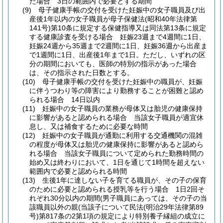
た場合 3日の範囲内で必要とする期間
(9)
母子健康手帳の交付を受けた妊娠中の女子職員及び出
産後1年以内の女子職員が母子保健法
(昭和40年法律第
141号)
第10条に規定する保健指導又は同法第13条に規定
する健康診査を受ける場合 妊娠23週まで4週間に1日、
妊娠24週から35週まで2週間に1日、妊娠36週から出産ま
で1週間に1日、出産後1年まで1日。
ただし、いずれの区
分の期間においても、医師の特別の指示があった場合
は、その指示された日数とする。
(10)
母子健康手帳の交付を受けた妊娠中の職員が、妊娠
に伴うつわり等の障害により勤務することが困難と認め
られる場合 14日以内
(11)
妊娠中の女子職員の業務が母体又は胎児の健康保持
に影響があると認められる場合 当該女子職員が適宜休
息し、又は補食するために必要な時間
(12)
妊娠中の女子職員が通勤に利用する交通機関の混雑
の程度が母体又は胎児の健康保持に影響があると認めら
れる場合 当該女子職員について定められた勤務時間の
始め又は終わりにおいて、1日を通じて1時間を超えない
範囲内で必要と認められる時間
(13)
生後1年に達しない子を育てる職員が、その子の保育
のために必要と認められる授乳等を行う場合 1日2回そ
れぞれ30分以内の期間
(男子職員にあっては、その子の当
該職員以外の親
(当該子について民法
(明治29年法律第89
号)
第817条の2第1項の規定により特別養子縁組の成立に