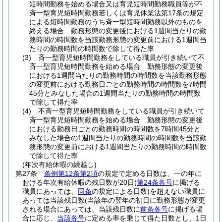
短時間勤務を始める場合又は育児短時間勤務職員等が不
斉一型育児短時間勤務若しくは育児休業法第17条の規定
による短時間勤務のうち斉一型短時間勤務以外のものを
終える場合 勤務形態の変更後における1週間当たりの勤
務時間の時間数を当該勤務形態の変更前における1週間当
たりの勤務時間の時間数で除して得た率
(3)
斉一型育児短時間勤務をしている職員が引き続いて不
斉一型育児短時間勤務を始める場合 勤務形態の変更後
における1週間当たりの勤務時間の時間数を当該勤務形態
の変更前における勤務日ごとの勤務時間の時間数を7時間
45分とみなした場合の1週間当たりの勤務時間の時間数
で除して得た率
(4)
不斉一型育児短時間勤務をしている職員が引き続いて
斉一型育児短時間勤務を始める場合 勤務形態の変更後
における勤務日ごとの勤務時間の時間数を7時間45分と
みなした場合の1週間当たりの勤務時間の時間数を当該勤
務形態の変更前における1週間当たりの勤務時間の時間数
で除して得た率
(年次有給休暇の繰越し)
第27条
条例第12条第2項
の規定で定める日数は、一の年に
おける年次有給休暇の残日数が20日
(
第24条各号
に掲げる
職員にあっては、
同条
の規定による日数)
を超えない職員に
あっては当該残日数
(当該年の翌年の初日に勤務形態が変更
される場合にあっては、当該残日数に
前条各号
に掲げる場
合に応じ、
当該各号
に定める率を乗じて得た日数とし、1日