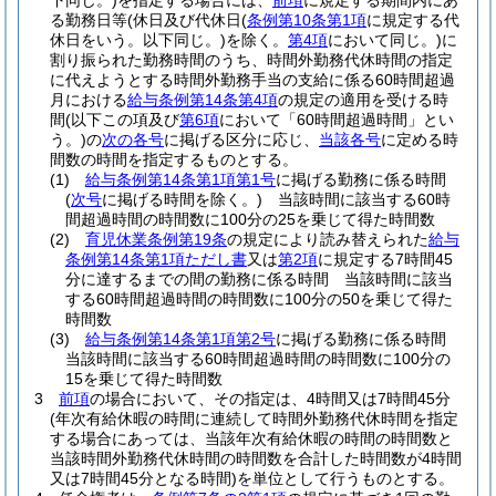
下同じ。)
を指定する場合には、
前項
に規定する期間内にあ
る勤務日等
(休日及び代休日
(
条例第10条第1項
に規定する代
休日をいう。以下同じ。)
を除く。
第4項
において同じ。)
に
割り振られた勤務時間のうち、時間外勤務代休時間の指定
に代えようとする時間外勤務手当の支給に係る60時間超過
月における
給与条例第14条第4項
の規定の適用を受ける時
間
(以下この項及び
第6項
において「60時間超過時間」とい
う。)
の
次の各号
に掲げる区分に応じ、
当該各号
に定める時
間数の時間を指定するものとする。
(1)
給与条例第14条第1項第1号
に掲げる勤務に係る時間
(
次号
に掲げる時間を除く。)
当該時間に該当する60時
間超過時間の時間数に100分の25を乗じて得た時間数
(2)
育児休業条例第19条
の規定により読み替えられた
給与
条例第14条第1項ただし書
又は
第2項
に規定する7時間45
分に達するまでの間の勤務に係る時間 当該時間に該当
する60時間超過時間の時間数に100分の50を乗じて得た
時間数
(3)
給与条例第14条第1項第2号
に掲げる勤務に係る時間
当該時間に該当する60時間超過時間の時間数に100分の
15を乗じて得た時間数
3
前項
の場合において、その指定は、4時間又は7時間45分
(年次有給休暇の時間に連続して時間外勤務代休時間を指定
する場合にあっては、当該年次有給休暇の時間の時間数と
当該時間外勤務代休時間の時間数を合計した時間数が4時間
又は7時間45分となる時間)
を単位として行うものとする。