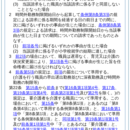
(3)
当該請求をした職員が当該請求に係る子と同居しない
こととなった場合
2
時間外勤務制限開始日から起算して
条例第8条第3項
の規
定による請求に係る期間を経過する日の前日までの間に、
次に掲げるいずれかの事由が生じた場合には、
条例第8条第
3項
の規定による請求は、時間外勤務制限開始日から当該事
由が生じた日までの期間についての請求であったものとみ
なす。
(1)
前項各号
に掲げるいずれかの事由が生じた場合
(2)
当該請求に係る子が小学校就学の始期に達した場合
3
前2項
の場合において、職員は遅滞なく、育児又は介護の
状況変更届により、
第1項各号
に掲げる事由が生じた旨を任
命権者に届け出なければならない。
4
前条第5項
の規定は、
前項
の届出について準用する。
(介護を行う職員の早出遅出勤務並びに深夜勤務及び時間外
勤務の制限等)
第22条
第15条
から
前条
まで
(
第16条第1項第4号
、
第17条
、
第19条第1項第4号
、
前条第2項第1号
及び
第2号
を除く。)
の
規定は、要介護者を介護する職員について準用する。
この
場合において、
第15条
中「第8条第1項」とあるのは「第8
条第4項において準用する条例第8条第1項」と、
第16条第1
項
中「第8条第1項」とあるのは「第8条第4項において準用
する条例第8条第1項」と、
同項第1号
、
第19条第1項第1号
及び
前条第1項第1号
中「子」とあるのは「要介護者」と、
第16条第1項第2号
、
第19条第1項第2号
及び
前条第1項第2