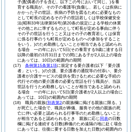
子
(配偶者の子を含む。以下この号において同じ。)
を養
育する職員が、その子の看護等
(負傷し、若しくは疾病に
かかった子の世話、疾病の予防を図るために必要なもの
として町長の定めるその子の世話若しくは学校保健安全
法
(昭和33年法律第56号)
第20条の規定による学校の休業
その他これに準ずるものとして町長が定める事由に伴う
その子の世話を行うこと又はその子の教育若しくは保育
に係る行事のうち町長が定めるものへの参加をすること
をいう。)
のため勤務しないことが相当であると認められ
る場合 一の年において5日
(その養育する9歳に達する日
以降の最初の3月31日までの間にある子が2人以上の場合
にあっては、10日)
の範囲内の期間
(17)
条例第15条第1項
に規定する要介護者
(以下「要介護
者」という。)
の介護、要介護者の通院等の付添い、要介
護者が介護サービスの提供を受けるために必要な手続の
代行その他の要介護者の必要な世話を行う職員が、当該
世話を行うため勤務しないことが相当であると認められ
る場合 一の年において5日
(要介護者が2人以上の場合に
あっては、10日)
の範囲内の期間
(18)
職員の親族
(
別表第2
の親族欄に掲げる親族に限る。)
が死亡した場合で、職員が葬儀、服喪その他の親族の死
亡に伴い必要と認められる行事等のため勤務しないこと
が相当であると認められるとき 親族に応じ
同表
の日数
欄に掲げる連続する日数
(葬儀のため遠隔の地に赴く場合
にあっては、往復に要する日数を加えた日数)
の範囲内の