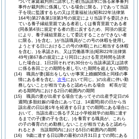
ついて家庭裁判所に請求した者
(当該請求に係る家事審判
事件が裁判所に係属している場合に限る。)
であって当該
子を現に監護するもの又は児童福祉法
(昭和22年法律第
164号)
第27条第1項第3号の規定により当該子を委託され
ている養子縁組里親である者若しくは養育里親である者
(同条第4項に規定する者の意に反するため、同項の規定
により、養子縁組里親として委託することができない者
に限る。)
を含む。)
が当該職員がこの号の休暇を使用し
ようとする日におけるこの号の休暇
(これに相当する休暇
を含む。)
を承認され、又は労働基準法
(昭和22年法律第
49号)
第67条の規定により同日における育児時間を請求
した場合は、1日2回それぞれ30分から当該承認又は請求
に係る各回ごとの期間を差し引いた期間を超えない期間)
(14)
職員が妻
(届出をしないが事実上婚姻関係と同様の事
情にある者を含む。
次号
において同じ。)
の出産に伴い勤
務しないことが相当であると認められる場合 町長が定
める期間内における2日の範囲内の期間
(15)
職員の妻が出産する場合であってその出産予定日の6
週間
(多胎妊娠の場合にあっては、14週間)
前の日から当
該出産の日以後1年を経過する日までの期間にある場合に
おいて、当該出産に係る子又は小学校就学の始期に達す
るまでの子
(妻の子を含む。)
を養育する職員が、これら
の子の養育のため勤務しないことが相当であると認めら
れるとき 当該期間内における5日の範囲内の期間
(16)
9歳に達する日以降の最初の3月31日までの間にある