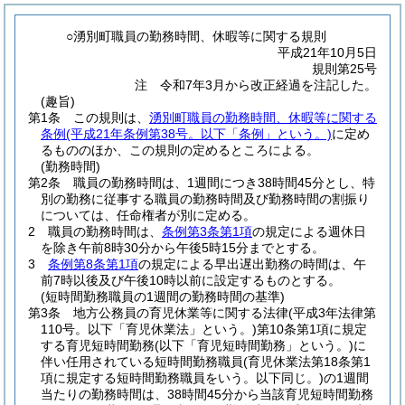
○湧別町職員の勤務時間、休暇等に関する規則
平成21年10月5日
規則第25号
注 令和7年3月から改正経過を注記した。
(趣旨)
第1条
この規則は、
湧別町職員の勤務時間、休暇等に関する
条例
(平成21年条例第38号。以下「条例」という。)
に定め
るもののほか、この規則の定めるところによる。
(勤務時間)
第2条
職員の勤務時間は、1週間につき38時間45分とし、特
別の勤務に従事する職員の勤務時間及び勤務時間の割振り
については、任命権者が別に定める。
2
職員の勤務時間は、
条例第3条第1項
の規定による週休日
を除き午前8時30分から午後5時15分までとする。
3
条例第8条第1項
の規定による早出遅出勤務の時間は、午
前7時以後及び午後10時以前に設定するものとする。
(短時間勤務職員の1週間の勤務時間の基準)
第3条
地方公務員の育児休業等に関する法律
(平成3年法律第
110号。以下「育児休業法」という。)
第10条第1項に規定
する育児短時間勤務
(以下「育児短時間勤務」という。)
に
伴い任用されている短時間勤務職員
(育児休業法第18条第1
項に規定する短時間勤務職員をいう。以下同じ。)
の1週間
当たりの勤務時間は、38時間45分から当該育児短時間勤務