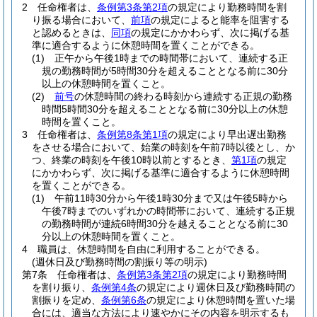
2
任命権者は、
条例第3条第2項
の規定により勤務時間を割
り振る場合において、
前項
の規定によると能率を阻害する
と認めるときは、
同項
の規定にかかわらず、次に掲げる基
準に適合するように休憩時間を置くことができる。
(1)
正午から午後1時までの時間帯において、連続する正
規の勤務時間が5時間30分を超えることとなる前に30分
以上の休憩時間を置くこと。
(2)
前号
の休憩時間の終わる時刻から連続する正規の勤務
時間5時間30分を超えることとなる前に30分以上の休憩
時間を置くこと。
3
任命権者は、
条例第8条第1項
の規定により早出遅出勤務
をさせる場合において、始業の時刻を午前7時以後とし、か
つ、終業の時刻を午後10時以前とするとき、
第1項
の規定
にかかわらず、次に掲げる基準に適合するように休憩時間
を置くことができる。
(1)
午前11時30分から午後1時30分まで又は午後5時から
午後7時までのいずれかの時間帯において、連続する正規
の勤務時間が連続6時間30分を越えることとなる前に30
分以上の休憩時間を置くこと。
4
職員は、休憩時間を自由に利用することができる。
(週休日及び勤務時間の割振り等の明示)
第7条
任命権者は、
条例第3条第2項
の規定により勤務時間
を割り振り、
条例第4条
の規定により週休日及び勤務時間の
割振りを定め、
条例第6条
の規定により休憩時間を置いた場
合には、適当な方法により速やかにその内容を明示するも