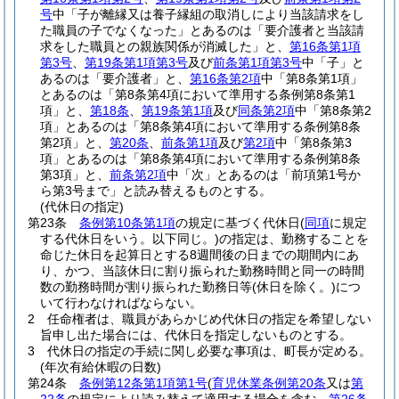
号
中「子が離縁又は養子縁組の取消しにより当該請求をし
た職員の子でなくなった」とあるのは「要介護者と当該請
求をした職員との親族関係が消滅した」と、
第16条第1項
第3号
、
第19条第1項第3号
及び
前条第1項第3号
中「子」と
あるのは「要介護者」と、
第16条第2項
中「第8条第1項」
とあるのは「第8条第4項において準用する条例第8条第1
項」と、
第18条
、
第19条第1項
及び
同条第2項
中「第8条第2
項」とあるのは「第8条第4項において準用する条例第8条
第2項」と、
第20条
、
前条第1項
及び
第2項
中「第8条第3
項」とあるのは「第8条第4項において準用する条例第8条
第3項」と、
前条第2項
中「次」とあるのは「前項第1号か
ら第3号まで」と読み替えるものとする。
(代休日の指定)
第23条
条例第10条第1項
の規定に基づく代休日
(
同項
に規定
する代休日をいう。以下同じ。)
の指定は、勤務することを
命じた休日を起算日とする8週間後の日までの期間内にあ
り、かつ、当該休日に割り振られた勤務時間と同一の時間
数の勤務時間が割り振られた勤務日等
(休日を除く。)
につ
いて行わなければならない。
2
任命権者は、職員があらかじめ代休日の指定を希望しない
旨申し出た場合には、代休日を指定しないものとする。
3
代休日の指定の手続に関し必要な事項は、町長が定める。
(年次有給休暇の日数)
第24条
条例第12条第1項第1号
(
育児休業条例第20条
又は
第