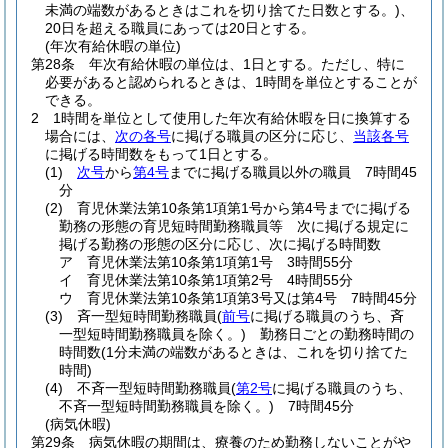
未満の端数があるときはこれを切り捨てた日数とする。)
、
20日を超える職員にあっては20日とする。
(年次有給休暇の単位)
第28条
年次有給休暇の単位は、1日とする。
ただし、特に
必要があると認められるときは、1時間を単位とすることが
できる。
2
1時間を単位として使用した年次有給休暇を日に換算する
場合には、
次の各号
に掲げる職員の区分に応じ、
当該各号
に掲げる時間数をもって1日とする。
(1)
次号
から
第4号
までに掲げる職員以外の職員 7時間45
分
(2)
育児休業法第10条第1項第1号から第4号までに掲げる
勤務の形態の育児短時間勤務職員等 次に掲げる規定に
掲げる勤務の形態の区分に応じ、次に掲げる時間数
ア
育児休業法第10条第1項第1号 3時間55分
イ
育児休業法第10条第1項第2号 4時間55分
ウ
育児休業法第10条第1項第3号又は第4号 7時間45分
(3)
斉一型短時間勤務職員
(
前号
に掲げる職員のうち、斉
一型短時間勤務職員を除く。)
勤務日ごとの勤務時間の
時間数
(1分未満の端数があるときは、これを切り捨てた
時間)
(4)
不斉一型短時間勤務職員
(
第2号
に掲げる職員のうち、
不斉一型短時間勤務職員を除く。)
7時間45分
(病気休暇)
第29条
病気休暇の期間は、療養のため勤務しないことがや