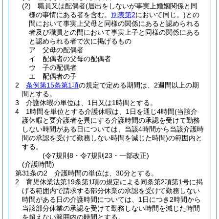
(2)
職員又は配偶者
(届出をしないが事実上婚姻関係と同
様の事情にある者を含む。
別表第2
において同じ。)
との
間において事実上父母と同様の関係にあると認められる
者及び職員との間において事実上子と同様の関係にある
と認められる者で次に掲げるもの
ア
父母の配偶者
イ
配偶者の父母の配偶者
ウ
子の配偶者
エ
配偶者の子
2
条例第15条第1項
の規定で定める期間は、2週間以上の期
間とする。
3
介護休暇の単位は、1日又は1時間とする。
4
1時間を単位とする介護休暇は、1日を通じ4時間
(当該介
護休暇と要介護者を異にする介護時間の承認を受けて勤務
しない時間がある日については、当該4時間から当該介護時
間の承認を受けて勤務しない時間を減じた時間)
の範囲内と
する。
(令7規則8・令7規則23・一部改正)
(介護時間)
第31条の2
介護時間の単位は、30分とする。
2
育児休業法第19条第1項の規定による同条第2項第1号に掲
げる範囲内で請求する部分休業の承認を受けて勤務しない
時間がある日の介護時間については、1日につき2時間から
当該部分休業の承認を受けて勤務しない時間を減じた時間
を超えない範囲内の時間とする。