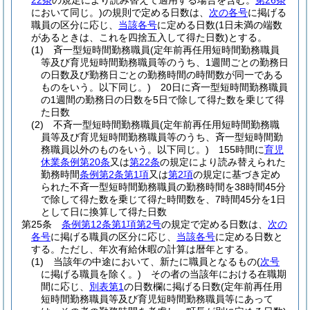
22条
の規定により読み替えて適用する場合を含む。
第26条
において同じ。)
の規則で定める日数は、
次の各号
に掲げる
職員の区分に応じ、
当該各号
に定める日数
(1日未満の端数
があるときは、これを四捨五入して得た日数)
とする。
(1)
斉一型短時間勤務職員
(定年前再任用短時間勤務職員
等及び育児短時間勤務職員等のうち、1週間ごとの勤務日
の日数及び勤務日ごとの勤務時間の時間数が同一である
ものをいう。以下同じ。)
20日に斉一型短時間勤務職員
の1週間の勤務日の日数を5日で除して得た数を乗じて得
た日数
(2)
不斉一型短時間勤務職員
(定年前再任用短時間勤務職
員等及び育児短時間勤務職員等のうち、斉一型短時間勤
務職員以外のものをいう。以下同じ。)
155時間に
育児
休業条例第20条
又は
第22条
の規定により読み替えられた
勤務時間
条例第2条第1項
又は
第2項
の規定に基づき定め
られた不斉一型短時間勤務職員の勤務時間を38時間45分
で除して得た数を乗じて得た時間数を、7時間45分を1日
として日に換算して得た日数
第25条
条例第12条第1項第2号
の規定で定める日数は、
次の
各号
に掲げる職員の区分に応じ、
当該各号
に定める日数と
する。
ただし、年次有給休暇の計算は暦年とする。
(1)
当該年の中途において、新たに職員となるもの
(
次号
に掲げる職員を除く。)
その者の当該年における在職期
間に応じ、
別表第1
の日数欄に掲げる日数
(定年前再任用
短時間勤務職員等及び育児短時間勤務職員等にあって