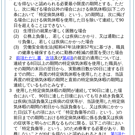
むを得ないと認められる必要最小限度の期間とする。
ただ
し、次に掲げる場合以外の場合における病気休暇
(以下この
条において「特定病気休暇」という。)
の期間は、次に掲げ
る場合における病気休暇を使用した日を除いて連続して90
日を超えることはできない。
(1)
生理日の就業が著しく困難な場合
(2)
公務上負傷し、若しくは疾病にかかり、又は通勤によ
り負傷し、若しくは疾病にかかった場合
(3)
労働安全衛生法
(昭和47年法律第57号)
に基づき、職員
の健康を確保するために勤務の軽減の措置を受けた場合
2
前項ただし書
、
次項
及び
第4項
の規定の適用については、
連続する8日以上の期間の特定病気休暇を使用した職員が、
その期間の末日の翌日から、実勤務日数が20日に達する日
までの間に、再度の特定病気休暇を使用したときは、当該
再度の特定病気休暇の期間と直前の特定病気休暇の期間は
連続しているものとみなす。
3
使用した特定病気休暇の期間が連続して90日に達した場
合において、90日に達した日後においても引き続き負傷又
は疾病
(当該負傷又は疾病の症状等が、当該使用した特定病
気休暇の期間の初日から当該負傷をし、又は疾病にかかっ
た日
(以下もの項において「特定負傷等の日」という。)
の
前日までの期間における特定病気休暇に係る負傷又は疾病
の症状等と明らかに異なるものに限る。以下この項におい
て「特定負傷等」という。)
のため療養する必要があり、勤
務しないことがやむを得ないと認められるときは、
第1項た