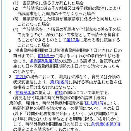
(1)
当該請求に係る子が死亡した場合
(2)
当該請求に係る子が離縁又は養子縁組の取消しにより
当該請求をした職員の子でなくなった場合
(3)
当該請求をした職員が当該請求に係る子と同居しない
こととなった場合
(4)
当該請求をした職員の配偶者で当該請求に係る子の親
であるものが、深夜において常態として当該子を養育す
ることができるものとして
第17条
に定める者に該当する
こととなった場合
2
深夜勤務制限開始日以後深夜勤務制限終了日とされた日の
前日までに、
前項各号
に掲げるいずれかの事由が生じた場
合には、
条例第8条第2項
の規定による請求は、当該事由が
生じた日を深夜勤務制限期間の末日とする請求であったも
のとみなす。
3
前2項
の場合において、職員は遅滞なく、育児又は介護の
状況変更届により、
第1項各号
に掲げる事由が生じた旨を任
命権者に届け出なければならない。
4
前条第3項
の規定は、
前項
の届出について準用する。
(育児を行う職員の時間外勤務の制限の請求手続等)
第20条
職員は、時間外勤務制限請求書
(
様式第1号
)
により、
時間外勤務の制限を請求する一の期間について、その初日
(以下「時間外勤務制限開始日」という。)
及び期間
(1年又
は1年に満たない月を単位とする期間に限る。)
を明らかに
して、時間外勤務制限開始日の前日までに
条例第8条第3項
の規定による請求を行うものとする。