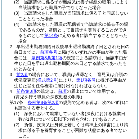
(2)
当該請求に係る子が離縁又は養子縁組の取消しにより
当該請求をした職員の子でなくなった場合
(3)
当該請求をした職員が当該請求に係る子と同居しない
こととなった場合
(4)
当該請求をした職員の配偶者で当該請求に係る子の親
であるものが、常態として当該子を養育することができ
るものとして
第14条
に定める者に該当することとなった
場合
2
早出遅出勤務開始日以後早出遅出勤務終了日とされた日の
前日までに、
前項各号
に掲げるいずれかの事由が生じた場
合には、
条例第8条第1項
の規定による請求は、当該事由が
生じた日を早出遅出勤務期間の末日とする請求であったも
のとみなす。
3
前2項
の場合において、職員は遅滞なく、育児又は介護の
状況変更届
(
様式第2号
)
により、
第1項各号
に掲げる事由が
生じた旨を任命権者に届け出なければならない。
4
前条第3項
の規定は、
前項
の届出について準用する。
(育児を行う職員の深夜勤務の制限)
第17条
条例第8条第2項
の規則で定める者は、次のいずれに
も該当する者とする。
(1)
深夜において就業していない者
(深夜における就業日
数が1月について3日以下の者を含む。)
であること。
(2)
負傷、疾病又は身体上若しくは精神上の障害により請
求に係る子を養育することが困難な状態にある者でない
こと。