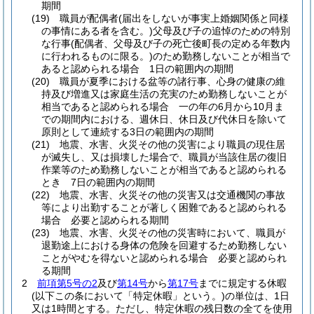
期間
(19)
職員が配偶者
(届出をしないが事実上婚姻関係と同様
の事情にある者を含む。)
父母及び子の追悼のための特別
な行事
(配偶者、父母及び子の死亡後町長の定める年数内
に行われるものに限る。)
のため勤務しないことが相当で
あると認められる場合 1日の範囲内の期間
(20)
職員が夏季における盆等の諸行事、心身の健康の維
持及び増進又は家庭生活の充実のため勤務しないことが
相当であると認められる場合 一の年の6月から10月ま
での期間内における、週休日、休日及び代休日を除いて
原則として連続する3日の範囲内の期間
(21)
地震、水害、火災その他の災害により職員の現住居
が滅失し、又は損壊した場合で、職員が当該住居の復旧
作業等のため勤務しないことが相当であると認められる
とき 7日の範囲内の期間
(22)
地震、水害、火災その他の災害又は交通機関の事故
等により出勤することが著しく困難であると認められる
場合 必要と認められる期間
(23)
地震、水害、火災その他の災害時において、職員が
退勤途上における身体の危険を回避するため勤務しない
ことがやむを得ないと認められる場合 必要と認められ
る期間
2
前項第5号の2
及び
第14号
から
第17号
までに規定する休暇
(以下この条において「特定休暇」という。)
の単位は、1日
又は1時間とする。
ただし、特定休暇の残日数の全てを使用