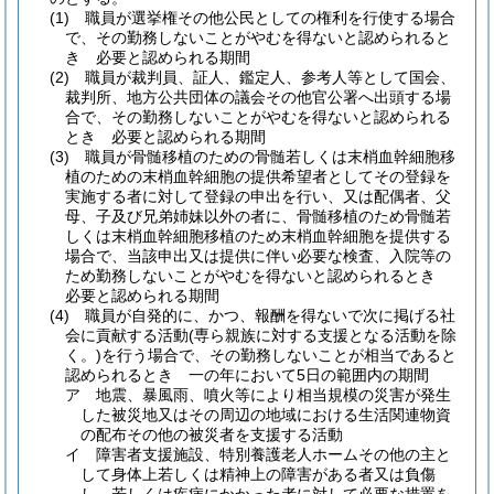
(1)
職員が選挙権その他公民としての権利を行使する場合
で、その勤務しないことがやむを得ないと認められると
き 必要と認められる期間
(2)
職員が裁判員、証人、鑑定人、参考人等として国会、
裁判所、地方公共団体の議会その他官公署へ出頭する場
合で、その勤務しないことがやむを得ないと認められる
とき 必要と認められる期間
(3)
職員が骨髄移植のための骨髄若しくは末梢血幹細胞移
植のための末梢血幹細胞の提供希望者としてその登録を
実施する者に対して登録の申出を行い、又は配偶者、父
母、子及び兄弟姉妹以外の者に、骨髄移植のため骨髄若
しくは末梢血幹細胞移植のため末梢血幹細胞を提供する
場合で、当該申出又は提供に伴い必要な検査、入院等の
ため勤務しないことがやむを得ないと認められるとき
必要と認められる期間
(4)
職員が自発的に、かつ、報酬を得ないで次に掲げる社
会に貢献する活動
(専ら親族に対する支援となる活動を除
く。)
を行う場合で、その勤務しないことが相当であると
認められるとき 一の年において5日の範囲内の期間
ア
地震、暴風雨、噴火等により相当規模の災害が発生
した被災地又はその周辺の地域における生活関連物資
の配布その他の被災者を支援する活動
イ
障害者支援施設、特別養護老人ホームその他の主と
して身体上若しくは精神上の障害がある者又は負傷