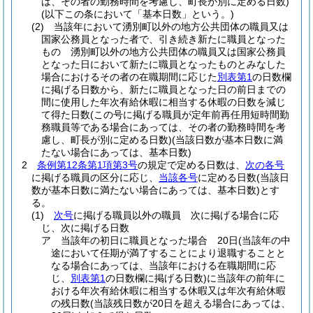
は、その者の勤務時間を考慮し、町長が別に定める日数)
(以下この条において「基本日数」という。)
(2)
当該年において湧別町以外の地方公共団体の職員又は
国家公務員となった者で、引き続き新たに職員となった
もの 湧別町以外の地方公共団体の職員又は国家公務員
となった日において新たに職員となったものとみなした
場合におけるその者の在職期間に応じた
別表第1
の日数欄
に掲げる日数から、新たに職員となった日の前日までの
間に使用した年次有給休暇に相当する休暇の日数を減じ
て得た日数
(この号に掲げる職員が定年前再任用短時間勤
務職員等である場合にあっては、その者の勤務時間を考
慮し、町長が別に定める日数)
(当該日数が基本日数に満
たない場合にあっては、基本日数)
2
条例第12条第1項第3号
の規定で定める日数は、
次の各号
に掲げる職員の区分に応じ、
当該各号
に定める日数
(当該日
数が基本日数に満たない場合にあっては、基本日数)
とす
る。
(1)
次号
に掲げる職員以外の職員 次に掲げる場合に応
じ、次に掲げる日数
ア
当該年の初日に職員となった場合 20日
(当該年の中
途において任期が満了することにより退職することと
なる場合にあっては、当該年における在職期間に応
じ、
別表第1
の日数欄に掲げる日数)
に当該年の前年に
おける年次有給休暇に相当する休暇又は年次有給休暇
の残日数
(当該残日数が20日を超える場合にあっては、