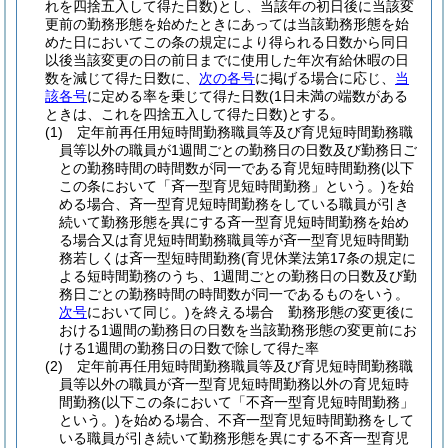
れを四捨五入して得た日数)
とし、当該年の初日後に当該変
更前の勤務形態を始めたときにあっては当該勤務形態を始
めた日においてこの条の規定により得られる日数から同日
以後当該変更の日の前日までに使用した年次有給休暇の日
数を減じて得た日数に、
次の各号
に掲げる場合に応じ、
当
該各号
に定める率を乗じて得た日数
(1日未満の端数がある
ときは、これを四捨五入して得た日数)
とする。
(1)
定年前再任用短時間勤務職員等及び育児短時間勤務職
員等以外の職員が1週間ごとの勤務日の日数及び勤務日ご
との勤務時間の時間数が同一である育児短時間勤務
(以下
この条において「斉一型育児短時間勤務」という。)
を始
める場合、斉一型育児短時間勤務をしている職員が引き
続いて勤務形態を異にする斉一型育児短時間勤務を始め
る場合又は育児短時間勤務職員等が斉一型育児短時間勤
務若しくは斉一型短時間勤務
(育児休業法第17条の規定に
よる短時間勤務のうち、1週間ごとの勤務日の日数及び勤
務日ごとの勤務時間の時間数が同一であるものをいう。
次号
において同じ。)
を終える場合 勤務形態の変更後に
おける1週間の勤務日の日数を当該勤務形態の変更前にお
ける1週間の勤務日の日数で除して得た率
(2)
定年前再任用短時間勤務職員等及び育児短時間勤務職
員等以外の職員が斉一型育児短時間勤務以外の育児短時
間勤務
(以下この条において「不斉一型育児短時間勤務」
という。)
を始める場合、不斉一型育児短時間勤務をして
いる職員が引き続いて勤務形態を異にする不斉一型育児