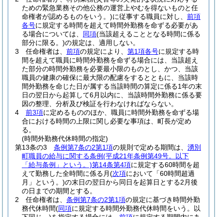
ための緊急業務その他公務の運営上やむを得ないものと任
命権者が認めるものをいう。)
に従事する職員に対し、
前項
各号
に規定する時間を超えて時間外勤務を命ずる必要があ
る場合については、
同項
(当該超えることとなる時間に係る
部分に限る。)
の規定は、適用しない。
3
任命権者は、
前項
の規定により、
第1項各号
に規定する時
間を超えて職員に時間外勤務を命ずる場合には、当該超え
た部分の時間外勤務を必要最小限のものとし、かつ、当該
職員の健康の確保に最大限の配慮をするとともに、当該時
間外勤務を命じた日が属する当該時間の算定に係る1年の末
日の翌日から起算して6月以内に、当該時間外勤務に係る要
因の整理、分析及び検証を行わなければならない。
4
前3項
に定めるもののほか、職員に時間外勤務を命ずる場
合における時間の上限に関し必要な事項は、町長が定め
る。
(時間外勤務代休時間の指定)
第13条の3
条例第7条の2第1項
の規則で定める期間は、
湧別
町職員の給与に関する条例
(平成21年条例第49号。以下
「給与条例」という。)
第14条第4項
に規定する60時間を超
えて勤務した全時間に係る月
(
次項
において「60時間超過
月」という。)
の末日の翌日から同日を起算日とする2月後
の日までの期間とする。
2
任命権者は、
条例第7条の2第1項
の規定に基づき時間外勤
務代休時間
(
同項
に規定する時間外勤務代休時間をいう。以