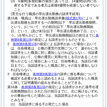
(3)
6週間
(多胎妊娠の場合にあっては、14週間)
以内に出
産する予定である者又は産後8週間を経過しない者でない
こと。
(育児を行う職員の早出遅出勤務の請求手続等)
第15条
職員は、早出遅出勤務請求書
(
様式第1号
)
により、早
出遅出勤務を請求する一の期間
(以下「早出遅出勤務期間」
という。)
について、その初日
(以下「早出遅出勤務開始
日」という。)
及び末日
(以下「早出遅出勤務終了日」とい
う。)
を明らかにして、早出遅出勤務開始日の前日までに
条
例第8条第1項
の規定による請求を行うものとする。
2
条例第8条第1項
の規定による請求があった場合において
は、任命権者は、公務の運営の支障について、速やかに当
該請求をした職員に対し通知しなければならない。
当該通
知後において、公務の運営に支障が生じる日があることが
明らかとなった場合にあっては、任命権者は、当該日の前
日までに、当該請求をした職員に対しその旨を通知しなけ
ればならない。
3
任命権者は、
条例第8条第1項
の請求に係る事由について
確認する必要があると認めるときは、当該請求をした職員
に対して証明書類の提出を求めることができる。
第16条
条例第8条第1項
の規定による請求がされた後早出遅
出勤務開始日とされた日の前日までに、次に掲げるいずれ
かの事由が生じた場合には、当該請求はされなかったもの
とみなす。
(1)
当該請求に係る子が死亡した場合