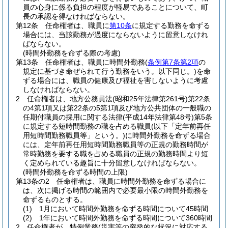
員の心身に係る負担の程度が軽易であることについて、町
長の承認を得なければならない。
第12条
任命権者は、職員に
第10条
に規定する勤務を命ずる
場合には、当該勤務が過度にならないように留意しなけれ
ばならない。
(時間外勤務を命ずる際の考慮)
第13条
任命権者は、職員に時間外勤務
(
条例第7条第2項
の
規定に基づき命ぜられて行う勤務をいう。以下同じ。)
を命
ずる場合には、職員の健康及び福祉を害しないように考慮
しなければならない。
2
任命権者は、地方公務員法
(昭和25年法律第261号)
第22条
の4第1項又は第22条の5第1項及び地方公共団体の一般職の
任期付職員の採用に関する法律
(平成14年法律第48号)
第5条
に規定する短時間勤務の職を占める職員
(以下「定年前再任
用短時間勤務職員等」という。)
に時間外勤務を命ずる場合
には、定年前再任用短時間勤務職員等の正規の勤務時間が
常時勤務を要する職を占める職員の正規の勤務時間より短
く定められている趣旨に十分留意しなければならない。
(時間外勤務を命ずる時間の上限)
第13条の2
任命権者は、職員に時間外勤務を命ずる場合に
は、次に掲げる時間の範囲内で必要最小限の時間外勤務を
命ずるものとする。
(1)
1月において時間外勤務を命ずる時間について45時間
(2)
1年において時間外勤務を命ずる時間について360時間
2
任命権者が、特例業務
(災害等の突発的な状況に対応する