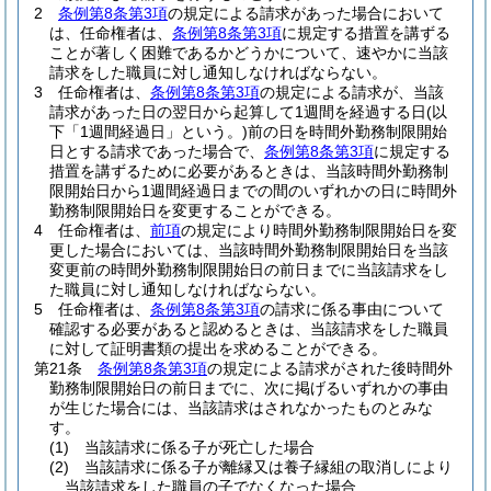
2
条例第8条第3項
の規定による請求があった場合において
は、任命権者は、
条例第8条第3項
に規定する措置を講ずる
ことが著しく困難であるかどうかについて、速やかに当該
請求をした職員に対し通知しなければならない。
3
任命権者は、
条例第8条第3項
の規定による請求が、当該
請求があった日の翌日から起算して1週間を経過する日
(以
下「1週間経過日」という。)
前の日を時間外勤務制限開始
日とする請求であった場合で、
条例第8条第3項
に規定する
措置を講ずるために必要があるときは、当該時間外勤務制
限開始日から1週間経過日までの間のいずれかの日に時間外
勤務制限開始日を変更することができる。
4
任命権者は、
前項
の規定により時間外勤務制限開始日を変
更した場合においては、当該時間外勤務制限開始日を当該
変更前の時間外勤務制限開始日の前日までに当該請求をし
た職員に対し通知しなければならない。
5
任命権者は、
条例第8条第3項
の請求に係る事由について
確認する必要があると認めるときは、当該請求をした職員
に対して証明書類の提出を求めることができる。
第21条
条例第8条第3項
の規定による請求がされた後時間外
勤務制限開始日の前日までに、次に掲げるいずれかの事由
が生じた場合には、当該請求はされなかったものとみな
す。
(1)
当該請求に係る子が死亡した場合
(2)
当該請求に係る子が離縁又は養子縁組の取消しにより
当該請求をした職員の子でなくなった場合