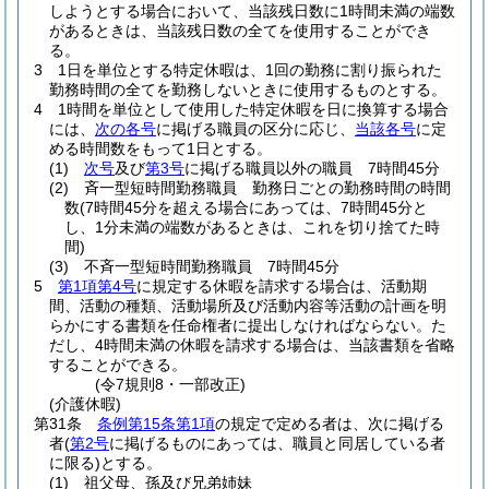
しようとする場合において、当該残日数に1時間未満の端数
があるときは、当該残日数の全てを使用することができ
る。
3
1日を単位とする特定休暇は、1回の勤務に割り振られた
勤務時間の全てを勤務しないときに使用するものとする。
4
1時間を単位として使用した特定休暇を日に換算する場合
には、
次の各号
に掲げる職員の区分に応じ、
当該各号
に定
める時間数をもって1日とする。
(1)
次号
及び
第3号
に掲げる職員以外の職員 7時間45分
(2)
斉一型短時間勤務職員 勤務日ごとの勤務時間の時間
数
(7時間45分を超える場合にあっては、7時間45分と
し、1分未満の端数があるときは、これを切り捨てた時
間)
(3)
不斉一型短時間勤務職員 7時間45分
5
第1項第4号
に規定する休暇を請求する場合は、活動期
間、活動の種類、活動場所及び活動内容等活動の計画を明
らかにする書類を任命権者に提出しなければならない。
た
だし、4時間未満の休暇を請求する場合は、当該書類を省略
することができる。
(令7規則8・一部改正)
(介護休暇)
第31条
条例第15条第1項
の規定で定める者は、次に掲げる
者
(
第2号
に掲げるものにあっては、職員と同居している者
に限る)
とする。
(1)
祖父母、孫及び兄弟姉妹