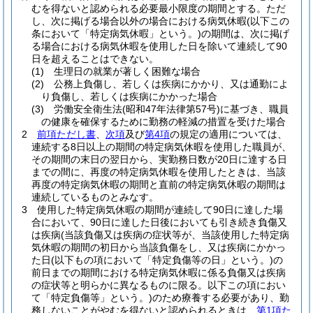
むを得ないと認められる必要最小限度の期間とする。
ただ
し、次に掲げる場合以外の場合における病気休暇
(以下この
条において「特定病気休暇」という。)
の期間は、次に掲げ
る場合における病気休暇を使用した日を除いて連続して90
日を超えることはできない。
(1)
生理日の就業が著しく困難な場合
(2)
公務上負傷し、若しくは疾病にかかり、又は通勤によ
り負傷し、若しくは疾病にかかった場合
(3)
労働安全衛生法
(昭和47年法律第57号)
に基づき、職員
の健康を確保するために勤務の軽減の措置を受けた場合
2
前項ただし書
、
次項
及び
第4項
の規定の適用については、
連続する8日以上の期間の特定病気休暇を使用した職員が、
その期間の末日の翌日から、実勤務日数が20日に達する日
までの間に、再度の特定病気休暇を使用したときは、当該
再度の特定病気休暇の期間と直前の特定病気休暇の期間は
連続しているものとみなす。
3
使用した特定病気休暇の期間が連続して90日に達した場
合において、90日に達した日後においても引き続き負傷又
は疾病
(当該負傷又は疾病の症状等が、当該使用した特定病
気休暇の期間の初日から当該負傷をし、又は疾病にかかっ
た日
(以下もの項において「特定負傷等の日」という。)
の
前日までの期間における特定病気休暇に係る負傷又は疾病
の症状等と明らかに異なるものに限る。以下この項におい
て「特定負傷等」という。)
のため療養する必要があり、勤
務しないことがやむを得ないと認められるときは、
第1項た