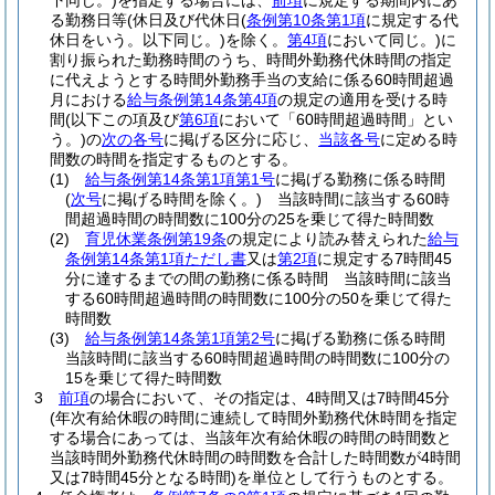
下同じ。)
を指定する場合には、
前項
に規定する期間内にあ
る勤務日等
(休日及び代休日
(
条例第10条第1項
に規定する代
休日をいう。以下同じ。)
を除く。
第4項
において同じ。)
に
割り振られた勤務時間のうち、時間外勤務代休時間の指定
に代えようとする時間外勤務手当の支給に係る60時間超過
月における
給与条例第14条第4項
の規定の適用を受ける時
間
(以下この項及び
第6項
において「60時間超過時間」とい
う。)
の
次の各号
に掲げる区分に応じ、
当該各号
に定める時
間数の時間を指定するものとする。
(1)
給与条例第14条第1項第1号
に掲げる勤務に係る時間
(
次号
に掲げる時間を除く。)
当該時間に該当する60時
間超過時間の時間数に100分の25を乗じて得た時間数
(2)
育児休業条例第19条
の規定により読み替えられた
給与
条例第14条第1項ただし書
又は
第2項
に規定する7時間45
分に達するまでの間の勤務に係る時間 当該時間に該当
する60時間超過時間の時間数に100分の50を乗じて得た
時間数
(3)
給与条例第14条第1項第2号
に掲げる勤務に係る時間
当該時間に該当する60時間超過時間の時間数に100分の
15を乗じて得た時間数
3
前項
の場合において、その指定は、4時間又は7時間45分
(年次有給休暇の時間に連続して時間外勤務代休時間を指定
する場合にあっては、当該年次有給休暇の時間の時間数と
当該時間外勤務代休時間の時間数を合計した時間数が4時間
又は7時間45分となる時間)
を単位として行うものとする。