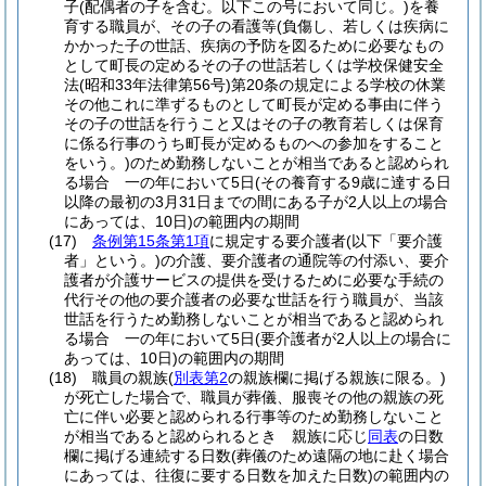
子
(配偶者の子を含む。以下この号において同じ。)
を養
育する職員が、その子の看護等
(負傷し、若しくは疾病に
かかった子の世話、疾病の予防を図るために必要なもの
として町長の定めるその子の世話若しくは学校保健安全
法
(昭和33年法律第56号)
第20条の規定による学校の休業
その他これに準ずるものとして町長が定める事由に伴う
その子の世話を行うこと又はその子の教育若しくは保育
に係る行事のうち町長が定めるものへの参加をすること
をいう。)
のため勤務しないことが相当であると認められ
る場合 一の年において5日
(その養育する9歳に達する日
以降の最初の3月31日までの間にある子が2人以上の場合
にあっては、10日)
の範囲内の期間
(17)
条例第15条第1項
に規定する要介護者
(以下「要介護
者」という。)
の介護、要介護者の通院等の付添い、要介
護者が介護サービスの提供を受けるために必要な手続の
代行その他の要介護者の必要な世話を行う職員が、当該
世話を行うため勤務しないことが相当であると認められ
る場合 一の年において5日
(要介護者が2人以上の場合に
あっては、10日)
の範囲内の期間
(18)
職員の親族
(
別表第2
の親族欄に掲げる親族に限る。)
が死亡した場合で、職員が葬儀、服喪その他の親族の死
亡に伴い必要と認められる行事等のため勤務しないこと
が相当であると認められるとき 親族に応じ
同表
の日数
欄に掲げる連続する日数
(葬儀のため遠隔の地に赴く場合
にあっては、往復に要する日数を加えた日数)
の範囲内の