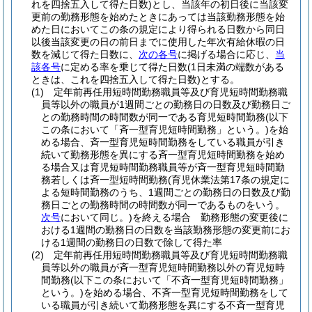
れを四捨五入して得た日数)
とし、当該年の初日後に当該変
更前の勤務形態を始めたときにあっては当該勤務形態を始
めた日においてこの条の規定により得られる日数から同日
以後当該変更の日の前日までに使用した年次有給休暇の日
数を減じて得た日数に、
次の各号
に掲げる場合に応じ、
当
該各号
に定める率を乗じて得た日数
(1日未満の端数がある
ときは、これを四捨五入して得た日数)
とする。
(1)
定年前再任用短時間勤務職員等及び育児短時間勤務職
員等以外の職員が1週間ごとの勤務日の日数及び勤務日ご
との勤務時間の時間数が同一である育児短時間勤務
(以下
この条において「斉一型育児短時間勤務」という。)
を始
める場合、斉一型育児短時間勤務をしている職員が引き
続いて勤務形態を異にする斉一型育児短時間勤務を始め
る場合又は育児短時間勤務職員等が斉一型育児短時間勤
務若しくは斉一型短時間勤務
(育児休業法第17条の規定に
よる短時間勤務のうち、1週間ごとの勤務日の日数及び勤
務日ごとの勤務時間の時間数が同一であるものをいう。
次号
において同じ。)
を終える場合 勤務形態の変更後に
おける1週間の勤務日の日数を当該勤務形態の変更前にお
ける1週間の勤務日の日数で除して得た率
(2)
定年前再任用短時間勤務職員等及び育児短時間勤務職
員等以外の職員が斉一型育児短時間勤務以外の育児短時
間勤務
(以下この条において「不斉一型育児短時間勤務」
という。)
を始める場合、不斉一型育児短時間勤務をして
いる職員が引き続いて勤務形態を異にする不斉一型育児