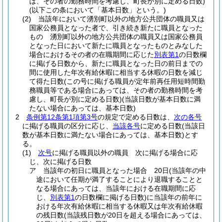
は、その者の勤務時間を考慮し、町長が別に定める日数)
(以下この条において「基本日数」という。)
(2)
当該年において湧別町以外の地方公共団体の職員又は
国家公務員となった者で、引き続き新たに職員となった
もの 湧別町以外の地方公共団体の職員又は国家公務員
となった日において新たに職員となったものとみなした
場合におけるその者の在職期間に応じた
別表第1
の日数欄
に掲げる日数から、新たに職員となった日の前日までの
間に使用した年次有給休暇に相当する休暇の日数を減じ
て得た日数
(この号に掲げる職員が定年前再任用短時間勤
務職員等である場合にあっては、その者の勤務時間を考
慮し、町長が別に定める日数)
(当該日数が基本日数に満
たない場合にあっては、基本日数)
2
条例第12条第1項第3号
の規定で定める日数は、
次の各号
に掲げる職員の区分に応じ、
当該各号
に定める日数
(当該日
数が基本日数に満たない場合にあっては、基本日数)
とす
る。
(1)
次号
に掲げる職員以外の職員 次に掲げる場合に応
じ、次に掲げる日数
ア
当該年の初日に職員となった場合 20日
(当該年の中
途において任期が満了することにより退職することと
なる場合にあっては、当該年における在職期間に応
じ、
別表第1
の日数欄に掲げる日数)
に当該年の前年に
おける年次有給休暇に相当する休暇又は年次有給休暇
の残日数
(当該残日数が20日を超える場合にあっては、