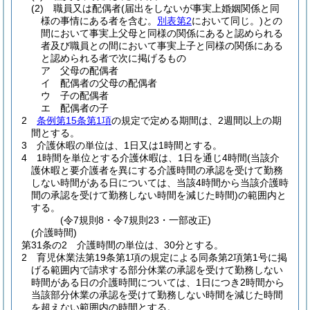
(2)
職員又は配偶者
(届出をしないが事実上婚姻関係と同
様の事情にある者を含む。
別表第2
において同じ。)
との
間において事実上父母と同様の関係にあると認められる
者及び職員との間において事実上子と同様の関係にある
と認められる者で次に掲げるもの
ア
父母の配偶者
イ
配偶者の父母の配偶者
ウ
子の配偶者
エ
配偶者の子
2
条例第15条第1項
の規定で定める期間は、2週間以上の期
間とする。
3
介護休暇の単位は、1日又は1時間とする。
4
1時間を単位とする介護休暇は、1日を通じ4時間
(当該介
護休暇と要介護者を異にする介護時間の承認を受けて勤務
しない時間がある日については、当該4時間から当該介護時
間の承認を受けて勤務しない時間を減じた時間)
の範囲内と
する。
(令7規則8・令7規則23・一部改正)
(介護時間)
第31条の2
介護時間の単位は、30分とする。
2
育児休業法第19条第1項の規定による同条第2項第1号に掲
げる範囲内で請求する部分休業の承認を受けて勤務しない
時間がある日の介護時間については、1日につき2時間から
当該部分休業の承認を受けて勤務しない時間を減じた時間
を超えない範囲内の時間とする。