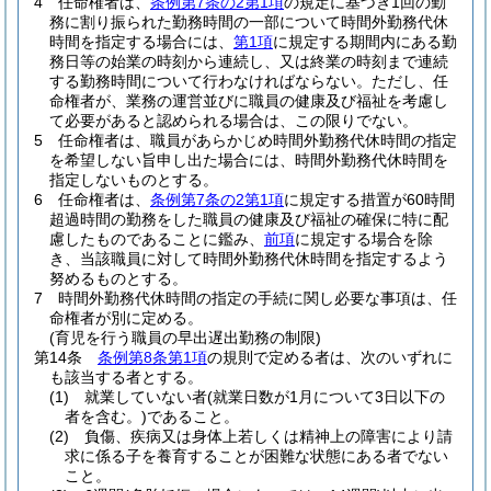
4
任命権者は、
条例第7条の2第1項
の規定に基づき1回の勤
務に割り振られた勤務時間の一部について時間外勤務代休
時間を指定する場合には、
第1項
に規定する期間内にある勤
務日等の始業の時刻から連続し、又は終業の時刻まで連続
する勤務時間について行わなければならない。
ただし、任
命権者が、業務の運営並びに職員の健康及び福祉を考慮し
て必要があると認められる場合は、この限りでない。
5
任命権者は、職員があらかじめ時間外勤務代休時間の指定
を希望しない旨申し出た場合には、時間外勤務代休時間を
指定しないものとする。
6
任命権者は、
条例第7条の2第1項
に規定する措置が60時間
超過時間の勤務をした職員の健康及び福祉の確保に特に配
慮したものであることに鑑み、
前項
に規定する場合を除
き、当該職員に対して時間外勤務代休時間を指定するよう
努めるものとする。
7
時間外勤務代休時間の指定の手続に関し必要な事項は、任
命権者が別に定める。
(育児を行う職員の早出遅出勤務の制限)
第14条
条例第8条第1項
の規則で定める者は、次のいずれに
も該当する者とする。
(1)
就業していない者
(就業日数が1月について3日以下の
者を含む。)
であること。
(2)
負傷、疾病又は身体上若しくは精神上の障害により請
求に係る子を養育することが困難な状態にある者でない
こと。