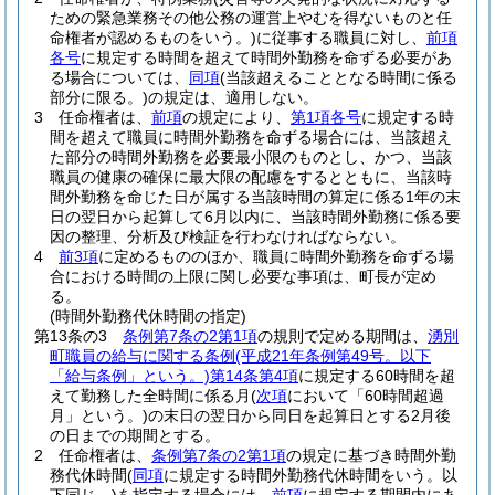
ための緊急業務その他公務の運営上やむを得ないものと任
命権者が認めるものをいう。)
に従事する職員に対し、
前項
各号
に規定する時間を超えて時間外勤務を命ずる必要があ
る場合については、
同項
(当該超えることとなる時間に係る
部分に限る。)
の規定は、適用しない。
3
任命権者は、
前項
の規定により、
第1項各号
に規定する時
間を超えて職員に時間外勤務を命ずる場合には、当該超え
た部分の時間外勤務を必要最小限のものとし、かつ、当該
職員の健康の確保に最大限の配慮をするとともに、当該時
間外勤務を命じた日が属する当該時間の算定に係る1年の末
日の翌日から起算して6月以内に、当該時間外勤務に係る要
因の整理、分析及び検証を行わなければならない。
4
前3項
に定めるもののほか、職員に時間外勤務を命ずる場
合における時間の上限に関し必要な事項は、町長が定め
る。
(時間外勤務代休時間の指定)
第13条の3
条例第7条の2第1項
の規則で定める期間は、
湧別
町職員の給与に関する条例
(平成21年条例第49号。以下
「給与条例」という。)
第14条第4項
に規定する60時間を超
えて勤務した全時間に係る月
(
次項
において「60時間超過
月」という。)
の末日の翌日から同日を起算日とする2月後
の日までの期間とする。
2
任命権者は、
条例第7条の2第1項
の規定に基づき時間外勤
務代休時間
(
同項
に規定する時間外勤務代休時間をいう。以