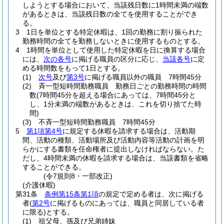
しようとする場合において、当該残日数に1時間未満の端数
があるときは、当該残日数の全てを使用することができ
る。
3
1日を単位とする特定休暇は、1回の勤務に割り振られた
勤務時間の全てを勤務しないときに使用するものとする。
4
1時間を単位として使用した特定休暇を日に換算する場合
には、
次の各号
に掲げる職員の区分に応じ、
当該各号
に定
める時間数をもって1日とする。
(1)
次号
及び
第3号
に掲げる職員以外の職員 7時間45分
(2)
斉一型短時間勤務職員 勤務日ごとの勤務時間の時間
数
(7時間45分を超える場合にあっては、7時間45分と
し、1分未満の端数があるときは、これを切り捨てた時
間)
(3)
不斉一型短時間勤務職員 7時間45分
5
第1項第4号
に規定する休暇を請求する場合は、活動期
間、活動の種類、活動場所及び活動内容等活動の計画を明
らかにする書類を任命権者に提出しなければならない。
た
だし、4時間未満の休暇を請求する場合は、当該書類を省略
することができる。
(令7規則8・一部改正)
(介護休暇)
第31条
条例第15条第1項
の規定で定める者は、次に掲げる
者
(
第2号
に掲げるものにあっては、職員と同居している者
に限る)
とする。
(1)
祖父母、孫及び兄弟姉妹