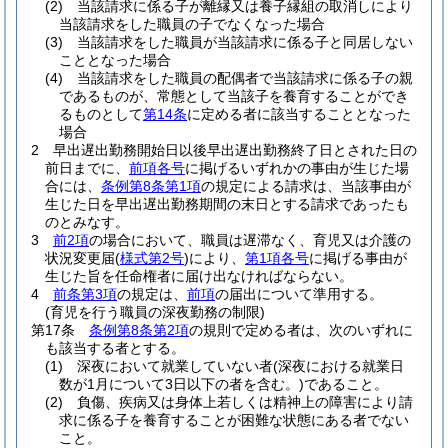
(2)
当該請求に係る子が離縁又は養子縁組の取消しにより
当該請求をした職員の子でなくなった場合
(3)
当該請求をした職員が当該請求に係る子と同居しない
こととなった場合
(4)
当該請求をした職員の配偶者で当該請求に係る子の親
であるものが、常態として当該子を養育することができ
るものとして
第14条
に定める者に該当することとなった
場合
2
早出遅出勤務開始日以後早出遅出勤務終了日とされた日の
前日までに、
前項各号
に掲げるいずれかの事由が生じた場
合には、
条例第8条第1項
の規定による請求は、当該事由が
生じた日を早出遅出勤務期間の末日とする請求であったも
のとみなす。
3
前2項
の場合において、職員は遅滞なく、育児又は介護の
状況変更届
(
様式第2号
)
により、
第1項各号
に掲げる事由が
生じた旨を任命権者に届け出なければならない。
4
前条第3項
の規定は、
前項
の届出について準用する。
(育児を行う職員の深夜勤務の制限)
第17条
条例第8条第2項
の規則で定める者は、次のいずれに
も該当する者とする。
(1)
深夜において就業していない者
(深夜における就業日
数が1月について3日以下の者を含む。)
であること。
(2)
負傷、疾病又は身体上若しくは精神上の障害により請
求に係る子を養育することが困難な状態にある者でない
こと。