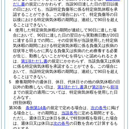
だし書
の規定にかかわらず、当該90日達した日の翌日以後
の日においても、当該特定負傷等に係る特定病気休暇を承
認することができる。
この場合において、特定負傷等の日
以後における特定病気休暇の期間は、連続して90日を超え
ることはできない。
4
使用した特定病気休暇の期間が連続して90日に達した場
合において、90日に達した日の翌日から実勤務日数が20日
に達する日までの間に、その症状等が当該使用した特定病
気休暇の期間における特定病気休暇に係る負傷又は疾病の
症状等と明らかに異なる負傷又は疾病のため療養する必要
が生じ、勤務しないことがやむを得ないと認められるとき
は、
第1項ただし書
の規定にかかわらず、当該負傷又は疾病
に係る特定病気休暇を承認することができる。
この場合に
おいて、当該特定病気休暇の期間は、連続して90日を超え
ることはできない。
5
療養期間中の週休日、休日、代休日その他の病気休暇の日
以外の勤務しない日は、
第1項ただし書
及び
第2項
から
前項
までの規定の適用については、特定病気休暇を使用した日
とみなす。
(特別休暇)
第30条
条例第14条
の規定で定める場合は、
次の各号
に掲げ
る場合とし、その期間は、
当該各号
に定める期間とする。
ただし、週休日又は休日を挟んで特別休暇を取得した場合
は、週休日又は休日は
次の各号
の日数を含めて計算するも
のとする。