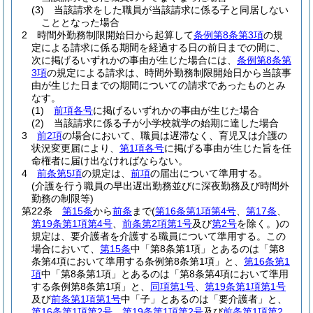
(3)
当該請求をした職員が当該請求に係る子と同居しない
こととなった場合
2
時間外勤務制限開始日から起算して
条例第8条第3項
の規
定による請求に係る期間を経過する日の前日までの間に、
次に掲げるいずれかの事由が生じた場合には、
条例第8条第
3項
の規定による請求は、時間外勤務制限開始日から当該事
由が生じた日までの期間についての請求であったものとみ
なす。
(1)
前項各号
に掲げるいずれかの事由が生じた場合
(2)
当該請求に係る子が小学校就学の始期に達した場合
3
前2項
の場合において、職員は遅滞なく、育児又は介護の
状況変更届により、
第1項各号
に掲げる事由が生じた旨を任
命権者に届け出なければならない。
4
前条第5項
の規定は、
前項
の届出について準用する。
(介護を行う職員の早出遅出勤務並びに深夜勤務及び時間外
勤務の制限等)
第22条
第15条
から
前条
まで
(
第16条第1項第4号
、
第17条
、
第19条第1項第4号
、
前条第2項第1号
及び
第2号
を除く。)
の
規定は、要介護者を介護する職員について準用する。
この
場合において、
第15条
中「第8条第1項」とあるのは「第8
条第4項において準用する条例第8条第1項」と、
第16条第1
項
中「第8条第1項」とあるのは「第8条第4項において準用
する条例第8条第1項」と、
同項第1号
、
第19条第1項第1号
及び
前条第1項第1号
中「子」とあるのは「要介護者」と、
第16条第1項第2号
、
第19条第1項第2号
及び
前条第1項第2