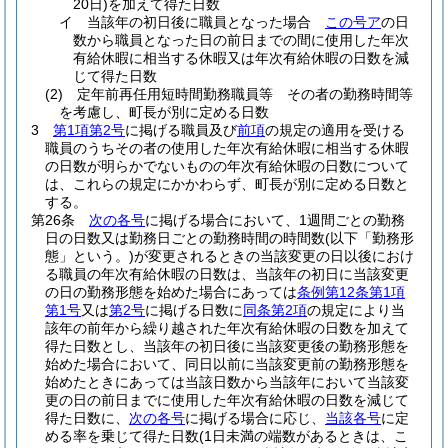
20日)
を加えて得た日数
イ
当該年の初日後に職員となった場合
この号ア
の日
数から職員となった日の前日までの間に使用した年次
有給休暇に相当する休暇又は年次有給休暇の日数を減
じて得た日数
(2)
定年前再任用短時間勤務職員等 その者の勤務時間等
を考慮し、町長が別に定める日数
3
第1項第2号
に掲げる職員及び
前項
の規定の適用を受ける
職員のうちその者の使用した年次有給休暇に相当する休暇
の日数が明らかでないものの年次有給休暇の日数について
は、これらの規定にかかわらず、町長が別に定める日数と
する。
第26条
次の各号
に掲げる場合において、1週間ごとの勤務
日の日数又は勤務日ごとの勤務時間の時間数
(以下「勤務形
態」という。)
が変更されるときの当該変更の日以後におけ
る職員の年次有給休暇の日数は、当該年の初日に当該変更
の日の勤務形態を始めた場合にあっては
条例第12条第1項
第1号
又は
第2号
に掲げる日数に
同条第2項
の規定により当
該年の前年から繰り越された年次有給休暇の日数を加えて
得た日数とし、当該年の初日後に当該変更後の勤務形態を
始めた場合において、同日以前に当該変更前の勤務形態を
始めたときにあっては当該日数から当該年において当該変
更の日の前日までに使用した年次有給休暇の日数を減じて
得た日数に、
次の各号
に掲げる場合に応じ、
当該各号
に定
める率を乗じて得た日数
(1日未満の端数があるときは、こ