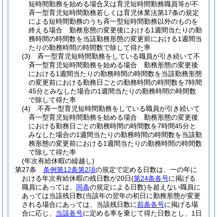
短時間勤務を始める場合又は育児短時間勤務職員等が不
斉一型育児短時間勤務若しくは育児休業法第17条の規定
による短時間勤務のうち斉一型短時間勤務以外のものを
終える場合 勤務形態の変更後における1週間当たりの勤
務時間の時間数を当該勤務形態の変更前における1週間当
たりの勤務時間の時間数で除して得た率
(3)
斉一型育児短時間勤務をしている職員が引き続いて不
斉一型育児短時間勤務を始める場合 勤務形態の変更後
における1週間当たりの勤務時間の時間数を当該勤務形態
の変更前における勤務日ごとの勤務時間の時間数を7時間
45分とみなした場合の1週間当たりの勤務時間の時間数
で除して得た率
(4)
不斉一型育児短時間勤務をしている職員が引き続いて
斉一型育児短時間勤務を始める場合 勤務形態の変更後
における勤務日ごとの勤務時間の時間数を7時間45分と
みなした場合の1週間当たりの勤務時間の時間数を当該勤
務形態の変更前における1週間当たりの勤務時間の時間数
で除して得た率
(年次有給休暇の繰越し)
第27条
条例第12条第2項
の規定で定める日数は、一の年に
おける年次有給休暇の残日数が20日
(
第24条各号
に掲げる
職員にあっては、
同条
の規定による日数)
を超えない職員に
あっては当該残日数
(当該年の翌年の初日に勤務形態が変更
される場合にあっては、当該残日数に
前条各号
に掲げる場
合に応じ、
当該各号
に定める率を乗じて得た日数とし、1日