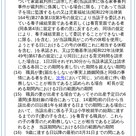
ついて家庭裁判所に請求した者
(当該請求に係る家事審判
事件が裁判所に係属している場合に限る。)
であって当該
子を現に監護するもの又は児童福祉法
(昭和22年法律第
164号)
第27条第1項第3号の規定により当該子を委託され
ている養子縁組里親である者若しくは養育里親である者
(同条第4項に規定する者の意に反するため、同項の規定
により、養子縁組里親として委託することができない者
に限る。)
を含む。)
が当該職員がこの号の休暇を使用し
ようとする日におけるこの号の休暇
(これに相当する休暇
を含む。)
を承認され、又は労働基準法
(昭和22年法律第
49号)
第67条の規定により同日における育児時間を請求
した場合は、1日2回それぞれ30分から当該承認又は請求
に係る各回ごとの期間を差し引いた期間を超えない期間)
(14)
職員が妻
(届出をしないが事実上婚姻関係と同様の事
情にある者を含む。
次号
において同じ。)
の出産に伴い勤
務しないことが相当であると認められる場合 町長が定
める期間内における2日の範囲内の期間
(15)
職員の妻が出産する場合であってその出産予定日の6
週間
(多胎妊娠の場合にあっては、14週間)
前の日から当
該出産の日以後1年を経過する日までの期間にある場合に
おいて、当該出産に係る子又は小学校就学の始期に達す
るまでの子
(妻の子を含む。)
を養育する職員が、これら
の子の養育のため勤務しないことが相当であると認めら
れるとき 当該期間内における5日の範囲内の期間
(16)
9歳に達する日以降の最初の3月31日までの間にある