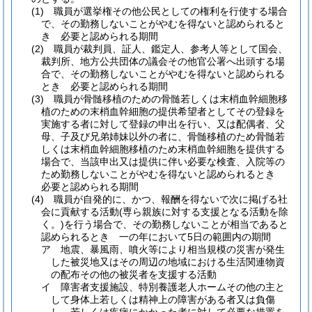
(1)
職員が選挙権その他公民としての権利を行使する場合
で、その勤務しないことがやむを得ないと認められると
き 必要と認められる期間
(2)
職員が裁判員、証人、鑑定人、参考人等として国会、
裁判所、地方公共団体の議会その他官公署へ出頭する場
合で、その勤務しないことがやむを得ないと認められる
とき 必要と認められる期間
(3)
職員が骨髄移植のための骨髄若しくは末梢血幹細胞移
植のための末梢血幹細胞の提供希望者としてその登録を
実施する者に対して登録の申出を行い、又は配偶者、父
母、子及び兄弟姉妹以外の者に、骨髄移植のため骨髄若
しくは末梢血幹細胞移植のため末梢血幹細胞を提供する
場合で、当該申出又は提供に伴い必要な検査、入院等の
ため勤務しないことがやむを得ないと認められるとき
必要と認められる期間
(4)
職員が自発的に、かつ、報酬を得ないで次に掲げる社
会に貢献する活動
(専ら親族に対する支援となる活動を除
く。)
を行う場合で、その勤務しないことが相当であると
認められるとき 一の年において5日の範囲内の期間
ア
地震、暴風雨、噴火等により相当規模の災害が発生
した被災地又はその周辺の地域における生活関連物資
の配布その他の被災者を支援する活動
イ
障害者支援施設、特別養護老人ホームその他の主と
して身体上若しくは精神上の障害がある者又は負傷