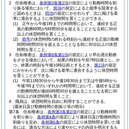
2
任命権者は、
条例第3条第2項
の規定により勤務時間を割
り振る場合において、
前項
の規定によると能率を阻害する
と認めるときは、
同項
の規定にかかわらず、次に掲げる基
準に適合するように休憩時間を置くことができる。
(1)
正午から午後1時までの時間帯において、連続する正
規の勤務時間が5時間30分を超えることとなる前に30分
以上の休憩時間を置くこと。
(2)
前号
の休憩時間の終わる時刻から連続する正規の勤務
時間5時間30分を超えることとなる前に30分以上の休憩
時間を置くこと。
3
任命権者は、
条例第8条第1項
の規定により早出遅出勤務
をさせる場合において、始業の時刻を午前7時以後とし、か
つ、終業の時刻を午後10時以前とするとき、
第1項
の規定
にかかわらず、次に掲げる基準に適合するように休憩時間
を置くことができる。
(1)
午前11時30分から午後1時30分まで又は午後5時から
午後7時までのいずれかの時間帯において、連続する正規
の勤務時間が連続6時間30分を越えることとなる前に30
分以上の休憩時間を置くこと。
4
職員は、休憩時間を自由に利用することができる。
(週休日及び勤務時間の割振り等の明示)
第7条
任命権者は、
条例第3条第2項
の規定により勤務時間
を割り振り、
条例第4条
の規定により週休日及び勤務時間の
割振りを定め、
条例第6条
の規定により休憩時間を置いた場
合には、適当な方法により速やかにその内容を明示するも