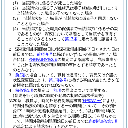
(1)
当該請求に係る子が死亡した場合
(2)
当該請求に係る子が離縁又は養子縁組の取消しにより
当該請求をした職員の子でなくなった場合
(3)
当該請求をした職員が当該請求に係る子と同居しない
こととなった場合
(4)
当該請求をした職員の配偶者で当該請求に係る子の親
であるものが、深夜において常態として当該子を養育す
ることができるものとして
第17条
に定める者に該当する
こととなった場合
2
深夜勤務制限開始日以後深夜勤務制限終了日とされた日の
前日までに、
前項各号
に掲げるいずれかの事由が生じた場
合には、
条例第8条第2項
の規定による請求は、当該事由が
生じた日を深夜勤務制限期間の末日とする請求であったも
のとみなす。
3
前2項
の場合において、職員は遅滞なく、育児又は介護の
状況変更届により、
第1項各号
に掲げる事由が生じた旨を任
命権者に届け出なければならない。
4
前条第3項
の規定は、
前項
の届出について準用する。
(育児を行う職員の時間外勤務の制限の請求手続等)
第20条
職員は、時間外勤務制限請求書
(
様式第1号
)
により、
時間外勤務の制限を請求する一の期間について、その初日
(以下「時間外勤務制限開始日」という。)
及び期間
(1年又
は1年に満たない月を単位とする期間に限る。)
を明らかに
して、時間外勤務制限開始日の前日までに
条例第8条第3項
の規定による請求を行うものとする。