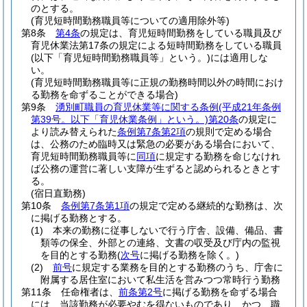
のとする。
(育児短時間勤務職員等についての適用除外等)
第8条
第4条
の規定は、育児短時間勤務をしている職員及び
育児休業法第17条の規定による短時間勤務をしている職員
(以下「育児短時間勤務職員等」という。)
には適用しな
い。
(育児短時間勤務職員等に正規の勤務時間以外の時間におけ
る勤務を命ずることができる場合)
第9条
湧別町職員の育児休業等に関する条例
(平成21年条例
第39号。以下「育児休業条例」という。)
第20条
の規定に
より読み替えられた
条例第7条第2項
の規則で定める場合
は、公務のため臨時又は緊急の必要がある場合において、
育児短時間勤務職員等に
同項
に規定する勤務を命じなけれ
ば公務の運営に著しい支障が生ずると認められるときとす
る。
(宿日直勤務)
第10条
条例第7条第1項
の規定で定める継続的な勤務は、次
に掲げる勤務とする。
(1)
本来の勤務に従事しないで行う庁舎、設備、備品、書
類等の保全、外部との連絡、文書の収受及び庁内の監視
を目的とする勤務
(
次号
に掲げる勤務を除く。)
(2)
前号
に規定する業務を目的とする勤務のうち、庁舎に
附属する居住室において私生活を営みつつ常時行う勤務
第11条
任命権者は、
前条第2号
に掲げる勤務を命ずる場合
には、当該勤務が必要やむを得ないものであり、かつ、職