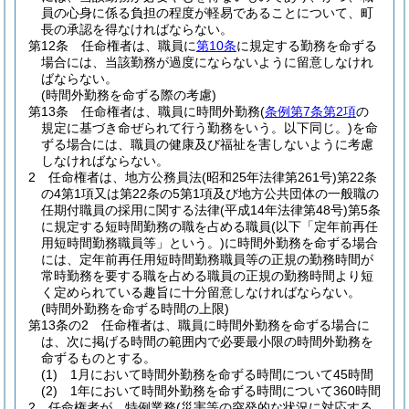
員の心身に係る負担の程度が軽易であることについて、町
長の承認を得なければならない。
第12条
任命権者は、職員に
第10条
に規定する勤務を命ずる
場合には、当該勤務が過度にならないように留意しなけれ
ばならない。
(時間外勤務を命ずる際の考慮)
第13条
任命権者は、職員に時間外勤務
(
条例第7条第2項
の
規定に基づき命ぜられて行う勤務をいう。以下同じ。)
を命
ずる場合には、職員の健康及び福祉を害しないように考慮
しなければならない。
2
任命権者は、地方公務員法
(昭和25年法律第261号)
第22条
の4第1項又は第22条の5第1項及び地方公共団体の一般職の
任期付職員の採用に関する法律
(平成14年法律第48号)
第5条
に規定する短時間勤務の職を占める職員
(以下「定年前再任
用短時間勤務職員等」という。)
に時間外勤務を命ずる場合
には、定年前再任用短時間勤務職員等の正規の勤務時間が
常時勤務を要する職を占める職員の正規の勤務時間より短
く定められている趣旨に十分留意しなければならない。
(時間外勤務を命ずる時間の上限)
第13条の2
任命権者は、職員に時間外勤務を命ずる場合に
は、次に掲げる時間の範囲内で必要最小限の時間外勤務を
命ずるものとする。
(1)
1月において時間外勤務を命ずる時間について45時間
(2)
1年において時間外勤務を命ずる時間について360時間
2
任命権者が、特例業務
(災害等の突発的な状況に対応する