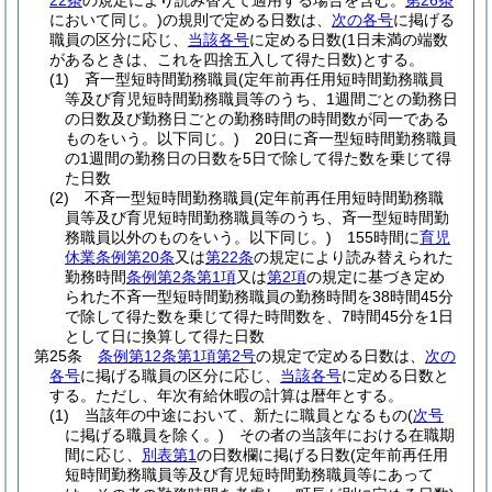
22条
の規定により読み替えて適用する場合を含む。
第26条
において同じ。)
の規則で定める日数は、
次の各号
に掲げる
職員の区分に応じ、
当該各号
に定める日数
(1日未満の端数
があるときは、これを四捨五入して得た日数)
とする。
(1)
斉一型短時間勤務職員
(定年前再任用短時間勤務職員
等及び育児短時間勤務職員等のうち、1週間ごとの勤務日
の日数及び勤務日ごとの勤務時間の時間数が同一である
ものをいう。以下同じ。)
20日に斉一型短時間勤務職員
の1週間の勤務日の日数を5日で除して得た数を乗じて得
た日数
(2)
不斉一型短時間勤務職員
(定年前再任用短時間勤務職
員等及び育児短時間勤務職員等のうち、斉一型短時間勤
務職員以外のものをいう。以下同じ。)
155時間に
育児
休業条例第20条
又は
第22条
の規定により読み替えられた
勤務時間
条例第2条第1項
又は
第2項
の規定に基づき定め
られた不斉一型短時間勤務職員の勤務時間を38時間45分
で除して得た数を乗じて得た時間数を、7時間45分を1日
として日に換算して得た日数
第25条
条例第12条第1項第2号
の規定で定める日数は、
次の
各号
に掲げる職員の区分に応じ、
当該各号
に定める日数と
する。
ただし、年次有給休暇の計算は暦年とする。
(1)
当該年の中途において、新たに職員となるもの
(
次号
に掲げる職員を除く。)
その者の当該年における在職期
間に応じ、
別表第1
の日数欄に掲げる日数
(定年前再任用
短時間勤務職員等及び育児短時間勤務職員等にあって