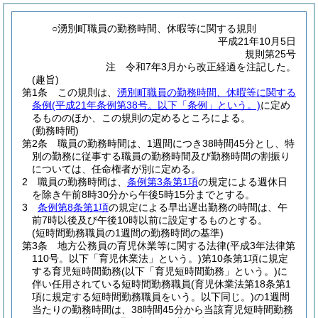
○湧別町職員の勤務時間、休暇等に関する規則
平成21年10月5日
規則第25号
注 令和7年3月から改正経過を注記した。
(趣旨)
第1条
この規則は、
湧別町職員の勤務時間、休暇等に関する
条例
(平成21年条例第38号。以下「条例」という。)
に定め
るもののほか、この規則の定めるところによる。
(勤務時間)
第2条
職員の勤務時間は、1週間につき38時間45分とし、特
別の勤務に従事する職員の勤務時間及び勤務時間の割振り
については、任命権者が別に定める。
2
職員の勤務時間は、
条例第3条第1項
の規定による週休日
を除き午前8時30分から午後5時15分までとする。
3
条例第8条第1項
の規定による早出遅出勤務の時間は、午
前7時以後及び午後10時以前に設定するものとする。
(短時間勤務職員の1週間の勤務時間の基準)
第3条
地方公務員の育児休業等に関する法律
(平成3年法律第
110号。以下「育児休業法」という。)
第10条第1項に規定
する育児短時間勤務
(以下「育児短時間勤務」という。)
に
伴い任用されている短時間勤務職員
(育児休業法第18条第1
項に規定する短時間勤務職員をいう。以下同じ。)
の1週間
当たりの勤務時間は、38時間45分から当該育児短時間勤務