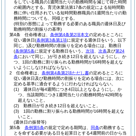
をしている職員の1週間当たりの勤務時間を減じて得た時間
の範囲内とする。
育児休業法第17条の規定による短時間勤
務に伴い任用されている短時間勤務職員の1週間当たりの勤
務時間についても、同様とする。
(特別の形態によって勤務する必要のある職員の週休日及び
勤務時間の割振りの基準)
第4条
任命権者は、
条例第4条第2項本文
の定めるところに
従い週休日
(
条例第3条第1項
に規定する週休日をいう。以下
同じ。)
及び勤務時間の割振りを定める場合には、勤務日
(
条例第5条
に規定する勤務日をいう。
次項
、
次条
及び
第24
条
において同じ。)
が引き続き12日を超えないようにし、か
つ、1回の勤務に割り振られる勤務時間が16時間を超えな
いようにしなければならない。
2
任命権者は、
条例第4条第2項ただし書
の定めるところに
従い週休日及び勤務時間の割振りを定める場合には、次に
定める基準に適合するように行わなければならない。
(1)
週休日が毎4週間につき4日以上となるようにし、か
つ、当該期間につき1週間当たりの勤務時間が42時間を
超えないこと。
(2)
勤務日が引き続き12日を超えないこと。
(3)
1回の勤務に割り振られる勤務時間が16時間を超えな
いこと。
(週休日の振替等)
第5条
条例第5条
の規定で定める期間は、
同条
の勤務するこ
とを命ずる必要がある日を起算日とする4週間前の日から当