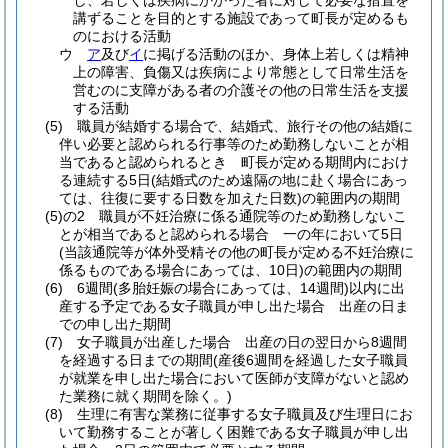
し、若しくは疾病にかかった者に対して必要な措置を
講ずることを目的とする施設であって町長が定めるも
のにおける活動
ウ
ア
及び
イ
に掲げる活動のほか、身体上若しくは精神
上の障害、負傷又は疾病により常態として日常生活を
営むのに支障がある者の介護その他の日常生活を支援
する活動
(5)
職員が結婚する場合で、結婚式、旅行その他の結婚に
伴い必要と認められる行事等のため勤務しないことが相
当であると認められるとき 町長が定める期間内におけ
る連続する5日
(結婚式のため遠隔の地に赴く場合にあっ
ては、往復に要する日数を加えた日数)
の範囲内の期間
(5)の2
職員が不妊治療に係る通院等のため勤務しないこ
とが相当であると認められる場合 一の年において5日
(当該通院等が体外受精その他の町長が定める不妊治療に
係るものである場合にあっては、10日)
の範囲内の期間
(6)
6週間
(多胎妊娠の場合にあっては、14週間)
以内に出
産する予定である女子職員が申し出た場合 出産の日ま
での申し出た期間
(7)
女子職員が出産した場合 出産の日の翌日から8週間
を経過する日までの期間
(産後6週間を経過した女子職員
が就業を申し出た場合において医師が支障がないと認め
た業務に就く期間を除く。)
(8)
生理に有害な業務に従事する女子職員及び生理日にお
いて勤務することが著しく困難である女子職員が申し出