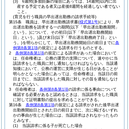
(3)
6週間
(多胎妊娠の場合にあっては、14週間)
以内に出
産する予定である者又は産後8週間を経過しない者でない
こと。
(育児を行う職員の早出遅出勤務の請求手続等)
第15条
職員は、早出遅出勤務請求書
(
様式第1号
)
により、早
出遅出勤務を請求する一の期間
(以下「早出遅出勤務期間」
という。)
について、その初日
(以下「早出遅出勤務開始
日」という。)
及び末日
(以下「早出遅出勤務終了日」とい
う。)
を明らかにして、早出遅出勤務開始日の前日までに
条
例第8条第1項
の規定による請求を行うものとする。
2
条例第8条第1項
の規定による請求があった場合において
は、任命権者は、公務の運営の支障について、速やかに当
該請求をした職員に対し通知しなければならない。
当該通
知後において、公務の運営に支障が生じる日があることが
明らかとなった場合にあっては、任命権者は、当該日の前
日までに、当該請求をした職員に対しその旨を通知しなけ
ればならない。
3
任命権者は、
条例第8条第1項
の請求に係る事由について
確認する必要があると認めるときは、当該請求をした職員
に対して証明書類の提出を求めることができる。
第16条
条例第8条第1項
の規定による請求がされた後早出遅
出勤務開始日とされた日の前日までに、次に掲げるいずれ
かの事由が生じた場合には、当該請求はされなかったもの
とみなす。
(1)
当該請求に係る子が死亡した場合