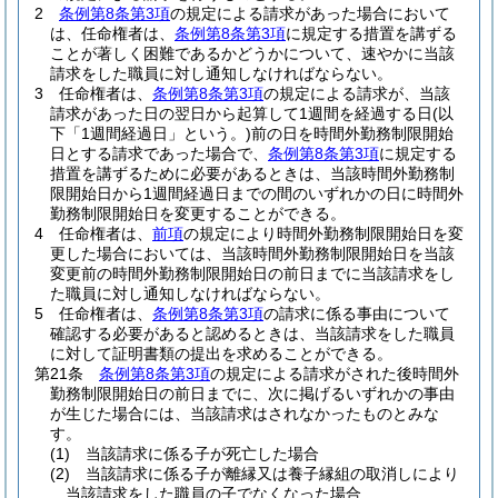
2
条例第8条第3項
の規定による請求があった場合において
は、任命権者は、
条例第8条第3項
に規定する措置を講ずる
ことが著しく困難であるかどうかについて、速やかに当該
請求をした職員に対し通知しなければならない。
3
任命権者は、
条例第8条第3項
の規定による請求が、当該
請求があった日の翌日から起算して1週間を経過する日
(以
下「1週間経過日」という。)
前の日を時間外勤務制限開始
日とする請求であった場合で、
条例第8条第3項
に規定する
措置を講ずるために必要があるときは、当該時間外勤務制
限開始日から1週間経過日までの間のいずれかの日に時間外
勤務制限開始日を変更することができる。
4
任命権者は、
前項
の規定により時間外勤務制限開始日を変
更した場合においては、当該時間外勤務制限開始日を当該
変更前の時間外勤務制限開始日の前日までに当該請求をし
た職員に対し通知しなければならない。
5
任命権者は、
条例第8条第3項
の請求に係る事由について
確認する必要があると認めるときは、当該請求をした職員
に対して証明書類の提出を求めることができる。
第21条
条例第8条第3項
の規定による請求がされた後時間外
勤務制限開始日の前日までに、次に掲げるいずれかの事由
が生じた場合には、当該請求はされなかったものとみな
す。
(1)
当該請求に係る子が死亡した場合
(2)
当該請求に係る子が離縁又は養子縁組の取消しにより
当該請求をした職員の子でなくなった場合