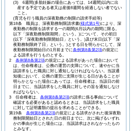
(3)
6週間
(多胎妊娠の場合にあっては、14週間)
以内に出
産する予定である者又は産後8週間を経過しない者でない
こと。
(育児を行う職員の深夜勤務の制限の請求手続等)
第18条
職員は、深夜勤務制限請求書
(
様式第1号
)
により、深
夜勤務の制限を請求する一の期間
(6月以内の期間に限る。
以下「深夜勤務制限期間」という。)
について、その初日
(以下「深夜勤務制限開始日」という。)
及び末日
(以下「深
夜勤務制限終了日」という。)
とする日を明らかにして、深
夜勤務制限開始日の1月前までに
条例第8条第2項
の規定に
よる請求を行うものとする。
2
条例第8条第2項
の規定による請求があった場合において
は、任命権者は、公務の運営の支障について、速やかに当
該請求をした職員に対し通知しなければならない。
当該通
知後において、公務の運営に支障が生じる日があることが
明らかとなった場合にあっては、任命権者は、当該日の前
日までに、当該請求をした職員に対しその旨を通知しなけ
ればならない。
3
任命権者は、
条例第8条第2項
の請求に係る事由について
確認する必要があると認めるときは、当該請求をした職員
に対して証明書類の提出を求めることができる。
第19条
条例第8条第2項
の規定による請求がされた後深夜勤
務制限開始日とされた日の前日までに、次に掲げるいずれ
かの事由が生じた場合には、当該請求はされなかったもの
とみなす。