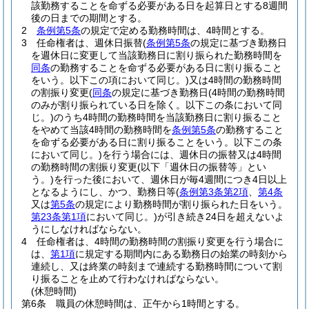
該勤務することを命ずる必要がある日を起算日とする8週間
後の日までの期間とする。
2
条例第5条
の規定で定める勤務時間は、4時間とする。
3
任命権者は、週休日振替
(
条例第5条
の規定に基づき勤務日
を週休日に変更して当該勤務日に割り振られた勤務時間を
同条
の勤務することを命ずる必要がある日に割り振ること
をいう。以下この項において同じ。)
又は4時間の勤務時間
の割振り変更
(
同条
の規定に基づき勤務日
(4時間の勤務時間
のみが割り振られている日を除く。以下この条において同
じ。)
のうち4時間の勤務時間を当該勤務日に割り振ること
をやめて当該4時間の勤務時間を
条例第5条
の勤務すること
を命ずる必要がある日に割り振ることをいう。以下この条
において同じ。)
を行う場合には、週休日の振替又は4時間
の勤務時間の割振り変更
(以下「週休日の振替等」とい
う。)
を行った後において、週休日が毎4週間につき4日以上
となるようにし、かつ、勤務日等
(
条例第3条第2項
、
第4条
又は
第5条
の規定により勤務時間が割り振られた日をいう。
第23条第1項
において同じ。)
が引き続き24日を超えないよ
うにしなければならない。
4
任命権者は、4時間の勤務時間の割振り変更を行う場合に
は、
第1項
に規定する期間内にある勤務日の始業の時刻から
連続し、又は終業の時刻まで連続する勤務時間について割
り振ることを止めて行わなければならない。
(休憩時間)
第6条
職員の休憩時間は、正午から1時間とする。