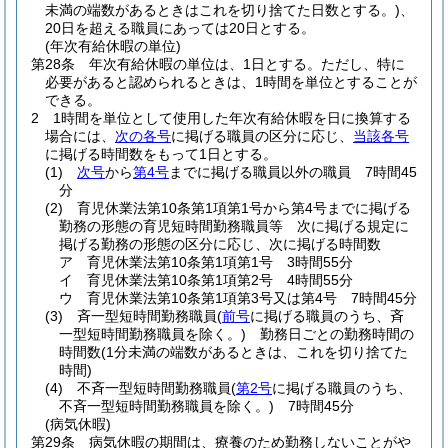
未満の端数があるときはこれを切り捨てた日数とする。)
、
20日を超える職員にあっては20日とする。
(年次有給休暇の単位)
第28条
年次有給休暇の単位は、1日とする。
ただし、特に
必要があると認められるときは、1時間を単位とすることが
できる。
2
1時間を単位として使用した年次有給休暇を日に換算する
場合には、
次の各号
に掲げる職員の区分に応じ、
当該各号
に掲げる時間数をもって1日とする。
(1)
次号
から
第4号
までに掲げる職員以外の職員 7時間45
分
(2)
育児休業法第10条第1項第1号から第4号までに掲げる
勤務の形態の育児短時間勤務職員等 次に掲げる規定に
掲げる勤務の形態の区分に応じ、次に掲げる時間数
ア
育児休業法第10条第1項第1号 3時間55分
イ
育児休業法第10条第1項第2号 4時間55分
ウ
育児休業法第10条第1項第3号又は第4号 7時間45分
(3)
斉一型短時間勤務職員
(
前号
に掲げる職員のうち、斉
一型短時間勤務職員を除く。)
勤務日ごとの勤務時間の
時間数
(1分未満の端数があるときは、これを切り捨てた
時間)
(4)
不斉一型短時間勤務職員
(
第2号
に掲げる職員のうち、
不斉一型短時間勤務職員を除く。)
7時間45分
(病気休暇)
第29条
病気休暇の期間は、療養のため勤務しないことがや