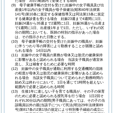
た場合 3日の範囲内で必要とする期間
(9)
母子健康手帳の交付を受けた妊娠中の女子職員及び出
産後1年以内の女子職員が母子保健法
(昭和40年法律第
141号)
第10条に規定する保健指導又は同法第13条に規定
する健康診査を受ける場合 妊娠23週まで4週間に1日、
妊娠24週から35週まで2週間に1日、妊娠36週から出産ま
で1週間に1日、出産後1年まで1日。
ただし、いずれの区
分の期間においても、医師の特別の指示があった場合
は、その指示された日数とする。
(10)
母子健康手帳の交付を受けた妊娠中の職員が、妊娠
に伴うつわり等の障害により勤務することが困難と認め
られる場合 14日以内
(11)
妊娠中の女子職員の業務が母体又は胎児の健康保持
に影響があると認められる場合 当該女子職員が適宜休
息し、又は補食するために必要な時間
(12)
妊娠中の女子職員が通勤に利用する交通機関の混雑
の程度が母体又は胎児の健康保持に影響があると認めら
れる場合 当該女子職員について定められた勤務時間の
始め又は終わりにおいて、1日を通じて1時間を超えない
範囲内で必要と認められる時間
(13)
生後1年に達しない子を育てる職員が、その子の保育
のために必要と認められる授乳等を行う場合 1日2回そ
れぞれ30分以内の期間
(男子職員にあっては、その子の当
該職員以外の親
(当該子について民法
(明治29年法律第89
号)
第817条の2第1項の規定により特別養子縁組の成立に