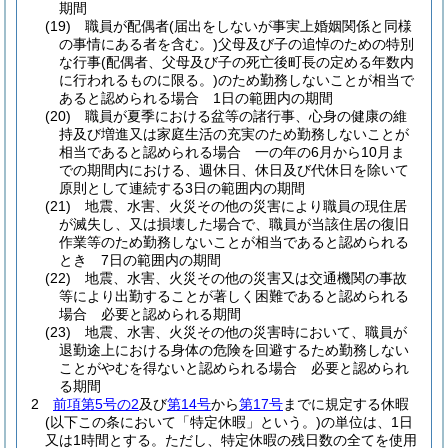
期間
(19)
職員が配偶者
(届出をしないが事実上婚姻関係と同様
の事情にある者を含む。)
父母及び子の追悼のための特別
な行事
(配偶者、父母及び子の死亡後町長の定める年数内
に行われるものに限る。)
のため勤務しないことが相当で
あると認められる場合 1日の範囲内の期間
(20)
職員が夏季における盆等の諸行事、心身の健康の維
持及び増進又は家庭生活の充実のため勤務しないことが
相当であると認められる場合 一の年の6月から10月ま
での期間内における、週休日、休日及び代休日を除いて
原則として連続する3日の範囲内の期間
(21)
地震、水害、火災その他の災害により職員の現住居
が滅失し、又は損壊した場合で、職員が当該住居の復旧
作業等のため勤務しないことが相当であると認められる
とき 7日の範囲内の期間
(22)
地震、水害、火災その他の災害又は交通機関の事故
等により出勤することが著しく困難であると認められる
場合 必要と認められる期間
(23)
地震、水害、火災その他の災害時において、職員が
退勤途上における身体の危険を回避するため勤務しない
ことがやむを得ないと認められる場合 必要と認められ
る期間
2
前項第5号の2
及び
第14号
から
第17号
までに規定する休暇
(以下この条において「特定休暇」という。)
の単位は、1日
又は1時間とする。
ただし、特定休暇の残日数の全てを使用