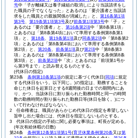
号
中「子が離縁又は養子縁組の取消しにより当該請求をし
た職員の子でなくなった」とあるのは「要介護者と当該請
求をした職員との親族関係が消滅した」と、
第16条第1項
第3号
、
第19条第1項第3号
及び
前条第1項第3号
中「子」と
あるのは「要介護者」と、
第16条第2項
中「第8条第1項」
とあるのは「第8条第4項において準用する条例第8条第1
項」と、
第18条
、
第19条第1項
及び
同条第2項
中「第8条第2
項」とあるのは「第8条第4項において準用する条例第8条
第2項」と、
第20条
、
前条第1項
及び
第2項
中「第8条第3
項」とあるのは「第8条第4項において準用する条例第8条
第3項」と、
前条第2項
中「次」とあるのは「前項第1号か
ら第3号まで」と読み替えるものとする。
(代休日の指定)
第23条
条例第10条第1項
の規定に基づく代休日
(
同項
に規定
する代休日をいう。以下同じ。)
の指定は、勤務することを
命じた休日を起算日とする8週間後の日までの期間内にあ
り、かつ、当該休日に割り振られた勤務時間と同一の時間
数の勤務時間が割り振られた勤務日等
(休日を除く。)
につ
いて行わなければならない。
2
任命権者は、職員があらかじめ代休日の指定を希望しない
旨申し出た場合には、代休日を指定しないものとする。
3
代休日の指定の手続に関し必要な事項は、町長が定める。
(年次有給休暇の日数)
第24条
条例第12条第1項第1号
(
育児休業条例第20条
又は
第