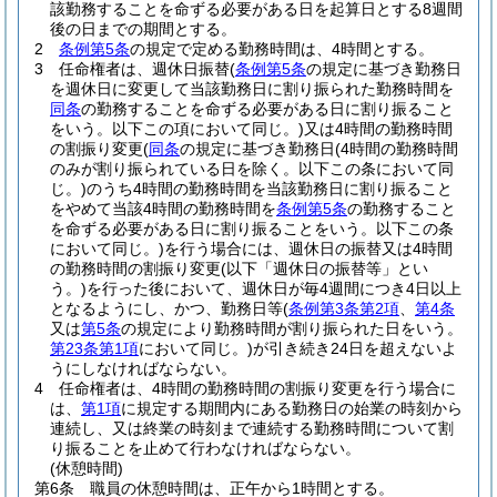
該勤務することを命ずる必要がある日を起算日とする8週間
後の日までの期間とする。
2
条例第5条
の規定で定める勤務時間は、4時間とする。
3
任命権者は、週休日振替
(
条例第5条
の規定に基づき勤務日
を週休日に変更して当該勤務日に割り振られた勤務時間を
同条
の勤務することを命ずる必要がある日に割り振ること
をいう。以下この項において同じ。)
又は4時間の勤務時間
の割振り変更
(
同条
の規定に基づき勤務日
(4時間の勤務時間
のみが割り振られている日を除く。以下この条において同
じ。)
のうち4時間の勤務時間を当該勤務日に割り振ること
をやめて当該4時間の勤務時間を
条例第5条
の勤務すること
を命ずる必要がある日に割り振ることをいう。以下この条
において同じ。)
を行う場合には、週休日の振替又は4時間
の勤務時間の割振り変更
(以下「週休日の振替等」とい
う。)
を行った後において、週休日が毎4週間につき4日以上
となるようにし、かつ、勤務日等
(
条例第3条第2項
、
第4条
又は
第5条
の規定により勤務時間が割り振られた日をいう。
第23条第1項
において同じ。)
が引き続き24日を超えないよ
うにしなければならない。
4
任命権者は、4時間の勤務時間の割振り変更を行う場合に
は、
第1項
に規定する期間内にある勤務日の始業の時刻から
連続し、又は終業の時刻まで連続する勤務時間について割
り振ることを止めて行わなければならない。
(休憩時間)
第6条
職員の休憩時間は、正午から1時間とする。