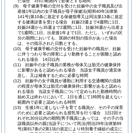
た場合 3日の範囲内で必要とする期間
(9)
母子健康手帳の交付を受けた妊娠中の女子職員及び出
産後1年以内の女子職員が母子保健法
(昭和40年法律第
141号)
第10条に規定する保健指導又は同法第13条に規定
する健康診査を受ける場合 妊娠23週まで4週間に1日、
妊娠24週から35週まで2週間に1日、妊娠36週から出産ま
で1週間に1日、出産後1年まで1日。
ただし、いずれの区
分の期間においても、医師の特別の指示があった場合
は、その指示された日数とする。
(10)
母子健康手帳の交付を受けた妊娠中の職員が、妊娠
に伴うつわり等の障害により勤務することが困難と認め
られる場合 14日以内
(11)
妊娠中の女子職員の業務が母体又は胎児の健康保持
に影響があると認められる場合 当該女子職員が適宜休
息し、又は補食するために必要な時間
(12)
妊娠中の女子職員が通勤に利用する交通機関の混雑
の程度が母体又は胎児の健康保持に影響があると認めら
れる場合 当該女子職員について定められた勤務時間の
始め又は終わりにおいて、1日を通じて1時間を超えない
範囲内で必要と認められる時間
(13)
生後1年に達しない子を育てる職員が、その子の保育
のために必要と認められる授乳等を行う場合 1日2回そ
れぞれ30分以内の期間
(男子職員にあっては、その子の当
該職員以外の親
(当該子について民法
(明治29年法律第89
号)
第817条の2第1項の規定により特別養子縁組の成立に