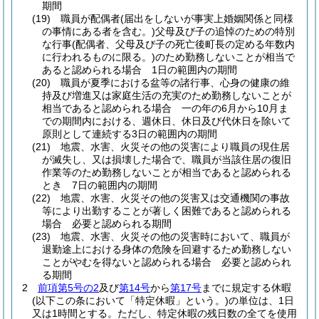
期間
(19)
職員が配偶者
(届出をしないが事実上婚姻関係と同様
の事情にある者を含む。)
父母及び子の追悼のための特別
な行事
(配偶者、父母及び子の死亡後町長の定める年数内
に行われるものに限る。)
のため勤務しないことが相当で
あると認められる場合 1日の範囲内の期間
(20)
職員が夏季における盆等の諸行事、心身の健康の維
持及び増進又は家庭生活の充実のため勤務しないことが
相当であると認められる場合 一の年の6月から10月ま
での期間内における、週休日、休日及び代休日を除いて
原則として連続する3日の範囲内の期間
(21)
地震、水害、火災その他の災害により職員の現住居
が滅失し、又は損壊した場合で、職員が当該住居の復旧
作業等のため勤務しないことが相当であると認められる
とき 7日の範囲内の期間
(22)
地震、水害、火災その他の災害又は交通機関の事故
等により出勤することが著しく困難であると認められる
場合 必要と認められる期間
(23)
地震、水害、火災その他の災害時において、職員が
退勤途上における身体の危険を回避するため勤務しない
ことがやむを得ないと認められる場合 必要と認められ
る期間
2
前項第5号の2
及び
第14号
から
第17号
までに規定する休暇
(以下この条において「特定休暇」という。)
の単位は、1日
又は1時間とする。
ただし、特定休暇の残日数の全てを使用