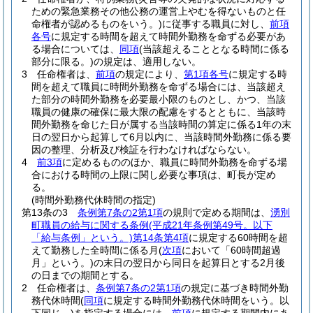
ための緊急業務その他公務の運営上やむを得ないものと任
命権者が認めるものをいう。)
に従事する職員に対し、
前項
各号
に規定する時間を超えて時間外勤務を命ずる必要があ
る場合については、
同項
(当該超えることとなる時間に係る
部分に限る。)
の規定は、適用しない。
3
任命権者は、
前項
の規定により、
第1項各号
に規定する時
間を超えて職員に時間外勤務を命ずる場合には、当該超え
た部分の時間外勤務を必要最小限のものとし、かつ、当該
職員の健康の確保に最大限の配慮をするとともに、当該時
間外勤務を命じた日が属する当該時間の算定に係る1年の末
日の翌日から起算して6月以内に、当該時間外勤務に係る要
因の整理、分析及び検証を行わなければならない。
4
前3項
に定めるもののほか、職員に時間外勤務を命ずる場
合における時間の上限に関し必要な事項は、町長が定め
る。
(時間外勤務代休時間の指定)
第13条の3
条例第7条の2第1項
の規則で定める期間は、
湧別
町職員の給与に関する条例
(平成21年条例第49号。以下
「給与条例」という。)
第14条第4項
に規定する60時間を超
えて勤務した全時間に係る月
(
次項
において「60時間超過
月」という。)
の末日の翌日から同日を起算日とする2月後
の日までの期間とする。
2
任命権者は、
条例第7条の2第1項
の規定に基づき時間外勤
務代休時間
(
同項
に規定する時間外勤務代休時間をいう。以