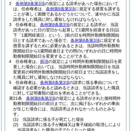
2
条例第8条第3項
の規定による請求があった場合において
は、任命権者は、
条例第8条第3項
に規定する措置を講ずる
ことが著しく困難であるかどうかについて、速やかに当該
請求をした職員に対し通知しなければならない。
3
任命権者は、
条例第8条第3項
の規定による請求が、当該
請求があった日の翌日から起算して1週間を経過する日
(以
下「1週間経過日」という。)
前の日を時間外勤務制限開始
日とする請求であった場合で、
条例第8条第3項
に規定する
措置を講ずるために必要があるときは、当該時間外勤務制
限開始日から1週間経過日までの間のいずれかの日に時間外
勤務制限開始日を変更することができる。
4
任命権者は、
前項
の規定により時間外勤務制限開始日を変
更した場合においては、当該時間外勤務制限開始日を当該
変更前の時間外勤務制限開始日の前日までに当該請求をし
た職員に対し通知しなければならない。
5
任命権者は、
条例第8条第3項
の請求に係る事由について
確認する必要があると認めるときは、当該請求をした職員
に対して証明書類の提出を求めることができる。
第21条
条例第8条第3項
の規定による請求がされた後時間外
勤務制限開始日の前日までに、次に掲げるいずれかの事由
が生じた場合には、当該請求はされなかったものとみな
す。
(1)
当該請求に係る子が死亡した場合
(2)
当該請求に係る子が離縁又は養子縁組の取消しにより
当該請求をした職員の子でなくなった場合