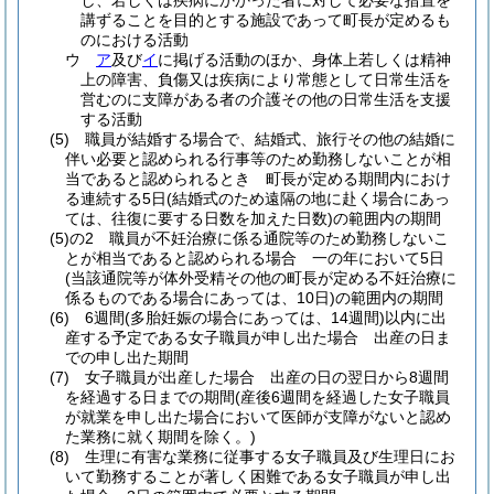
し、若しくは疾病にかかった者に対して必要な措置を
講ずることを目的とする施設であって町長が定めるも
のにおける活動
ウ
ア
及び
イ
に掲げる活動のほか、身体上若しくは精神
上の障害、負傷又は疾病により常態として日常生活を
営むのに支障がある者の介護その他の日常生活を支援
する活動
(5)
職員が結婚する場合で、結婚式、旅行その他の結婚に
伴い必要と認められる行事等のため勤務しないことが相
当であると認められるとき 町長が定める期間内におけ
る連続する5日
(結婚式のため遠隔の地に赴く場合にあっ
ては、往復に要する日数を加えた日数)
の範囲内の期間
(5)の2
職員が不妊治療に係る通院等のため勤務しないこ
とが相当であると認められる場合 一の年において5日
(当該通院等が体外受精その他の町長が定める不妊治療に
係るものである場合にあっては、10日)
の範囲内の期間
(6)
6週間
(多胎妊娠の場合にあっては、14週間)
以内に出
産する予定である女子職員が申し出た場合 出産の日ま
での申し出た期間
(7)
女子職員が出産した場合 出産の日の翌日から8週間
を経過する日までの期間
(産後6週間を経過した女子職員
が就業を申し出た場合において医師が支障がないと認め
た業務に就く期間を除く。)
(8)
生理に有害な業務に従事する女子職員及び生理日にお
いて勤務することが著しく困難である女子職員が申し出