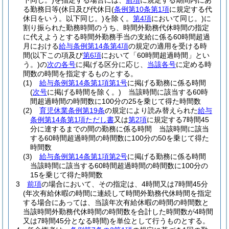
下同じ。)
を指定する場合には、
前項
に規定する期間内にあ
る勤務日等
(休日及び代休日
(
条例第10条第1項
に規定する代
休日をいう。以下同じ。)
を除く。
第4項
において同じ。)
に
割り振られた勤務時間のうち、時間外勤務代休時間の指定
に代えようとする時間外勤務手当の支給に係る60時間超過
月における
給与条例第14条第4項
の規定の適用を受ける時
間
(以下この項及び
第6項
において「60時間超過時間」とい
う。)
の
次の各号
に掲げる区分に応じ、
当該各号
に定める時
間数の時間を指定するものとする。
(1)
給与条例第14条第1項第1号
に掲げる勤務に係る時間
(
次号
に掲げる時間を除く。)
当該時間に該当する60時
間超過時間の時間数に100分の25を乗じて得た時間数
(2)
育児休業条例第19条
の規定により読み替えられた
給与
条例第14条第1項ただし書
又は
第2項
に規定する7時間45
分に達するまでの間の勤務に係る時間 当該時間に該当
する60時間超過時間の時間数に100分の50を乗じて得た
時間数
(3)
給与条例第14条第1項第2号
に掲げる勤務に係る時間
当該時間に該当する60時間超過時間の時間数に100分の
15を乗じて得た時間数
3
前項
の場合において、その指定は、4時間又は7時間45分
(年次有給休暇の時間に連続して時間外勤務代休時間を指定
する場合にあっては、当該年次有給休暇の時間の時間数と
当該時間外勤務代休時間の時間数を合計した時間数が4時間
又は7時間45分となる時間)
を単位として行うものとする。