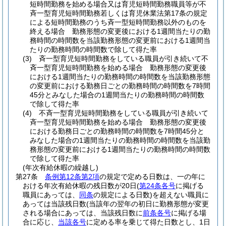
短時間勤務を始める場合又は育児短時間勤務職員等が不
斉一型育児短時間勤務若しくは育児休業法第17条の規定
による短時間勤務のうち斉一型短時間勤務以外のものを
終える場合 勤務形態の変更後における1週間当たりの勤
務時間の時間数を当該勤務形態の変更前における1週間当
たりの勤務時間の時間数で除して得た率
(3)
斉一型育児短時間勤務をしている職員が引き続いて不
斉一型育児短時間勤務を始める場合 勤務形態の変更後
における1週間当たりの勤務時間の時間数を当該勤務形態
の変更前における勤務日ごとの勤務時間の時間数を7時間
45分とみなした場合の1週間当たりの勤務時間の時間数
で除して得た率
(4)
不斉一型育児短時間勤務をしている職員が引き続いて
斉一型育児短時間勤務を始める場合 勤務形態の変更後
における勤務日ごとの勤務時間の時間数を7時間45分と
みなした場合の1週間当たりの勤務時間の時間数を当該勤
務形態の変更前における1週間当たりの勤務時間の時間数
で除して得た率
(年次有給休暇の繰越し)
第27条
条例第12条第2項
の規定で定める日数は、一の年に
おける年次有給休暇の残日数が20日
(
第24条各号
に掲げる
職員にあっては、
同条
の規定による日数)
を超えない職員に
あっては当該残日数
(当該年の翌年の初日に勤務形態が変更
される場合にあっては、当該残日数に
前条各号
に掲げる場
合に応じ、
当該各号
に定める率を乗じて得た日数とし、1日