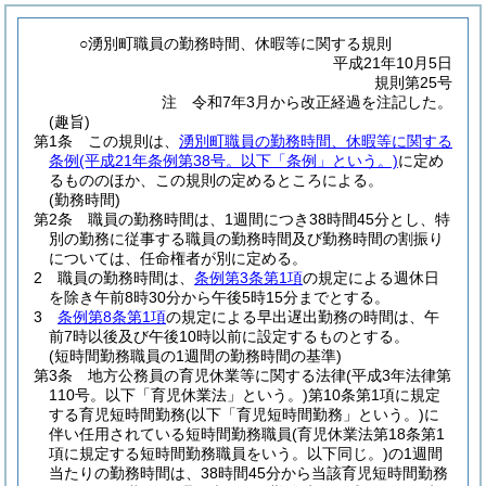
○湧別町職員の勤務時間、休暇等に関する規則
平成21年10月5日
規則第25号
注 令和7年3月から改正経過を注記した。
(趣旨)
第1条
この規則は、
湧別町職員の勤務時間、休暇等に関する
条例
(平成21年条例第38号。以下「条例」という。)
に定め
るもののほか、この規則の定めるところによる。
(勤務時間)
第2条
職員の勤務時間は、1週間につき38時間45分とし、特
別の勤務に従事する職員の勤務時間及び勤務時間の割振り
については、任命権者が別に定める。
2
職員の勤務時間は、
条例第3条第1項
の規定による週休日
を除き午前8時30分から午後5時15分までとする。
3
条例第8条第1項
の規定による早出遅出勤務の時間は、午
前7時以後及び午後10時以前に設定するものとする。
(短時間勤務職員の1週間の勤務時間の基準)
第3条
地方公務員の育児休業等に関する法律
(平成3年法律第
110号。以下「育児休業法」という。)
第10条第1項に規定
する育児短時間勤務
(以下「育児短時間勤務」という。)
に
伴い任用されている短時間勤務職員
(育児休業法第18条第1
項に規定する短時間勤務職員をいう。以下同じ。)
の1週間
当たりの勤務時間は、38時間45分から当該育児短時間勤務