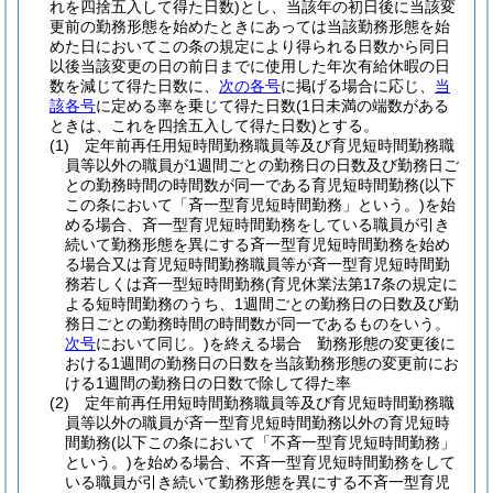
れを四捨五入して得た日数)
とし、当該年の初日後に当該変
更前の勤務形態を始めたときにあっては当該勤務形態を始
めた日においてこの条の規定により得られる日数から同日
以後当該変更の日の前日までに使用した年次有給休暇の日
数を減じて得た日数に、
次の各号
に掲げる場合に応じ、
当
該各号
に定める率を乗じて得た日数
(1日未満の端数がある
ときは、これを四捨五入して得た日数)
とする。
(1)
定年前再任用短時間勤務職員等及び育児短時間勤務職
員等以外の職員が1週間ごとの勤務日の日数及び勤務日ご
との勤務時間の時間数が同一である育児短時間勤務
(以下
この条において「斉一型育児短時間勤務」という。)
を始
める場合、斉一型育児短時間勤務をしている職員が引き
続いて勤務形態を異にする斉一型育児短時間勤務を始め
る場合又は育児短時間勤務職員等が斉一型育児短時間勤
務若しくは斉一型短時間勤務
(育児休業法第17条の規定に
よる短時間勤務のうち、1週間ごとの勤務日の日数及び勤
務日ごとの勤務時間の時間数が同一であるものをいう。
次号
において同じ。)
を終える場合 勤務形態の変更後に
おける1週間の勤務日の日数を当該勤務形態の変更前にお
ける1週間の勤務日の日数で除して得た率
(2)
定年前再任用短時間勤務職員等及び育児短時間勤務職
員等以外の職員が斉一型育児短時間勤務以外の育児短時
間勤務
(以下この条において「不斉一型育児短時間勤務」
という。)
を始める場合、不斉一型育児短時間勤務をして
いる職員が引き続いて勤務形態を異にする不斉一型育児