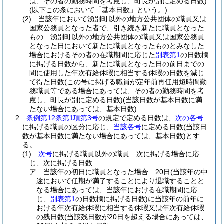
は、その者の勤務時間を考慮し、町長が別に定める日数)
(以下この条において「基本日数」という。)
(2)
当該年において湧別町以外の地方公共団体の職員又は
国家公務員となった者で、引き続き新たに職員となった
もの 湧別町以外の地方公共団体の職員又は国家公務員
となった日において新たに職員となったものとみなした
場合におけるその者の在職期間に応じた
別表第1
の日数欄
に掲げる日数から、新たに職員となった日の前日までの
間に使用した年次有給休暇に相当する休暇の日数を減じ
て得た日数
(この号に掲げる職員が定年前再任用短時間勤
務職員等である場合にあっては、その者の勤務時間を考
慮し、町長が別に定める日数)
(当該日数が基本日数に満
たない場合にあっては、基本日数)
2
条例第12条第1項第3号
の規定で定める日数は、
次の各号
に掲げる職員の区分に応じ、
当該各号
に定める日数
(当該日
数が基本日数に満たない場合にあっては、基本日数)
とす
る。
(1)
次号
に掲げる職員以外の職員 次に掲げる場合に応
じ、次に掲げる日数
ア
当該年の初日に職員となった場合 20日
(当該年の中
途において任期が満了することにより退職することと
なる場合にあっては、当該年における在職期間に応
じ、
別表第1
の日数欄に掲げる日数)
に当該年の前年に
おける年次有給休暇に相当する休暇又は年次有給休暇
の残日数
(当該残日数が20日を超える場合にあっては、