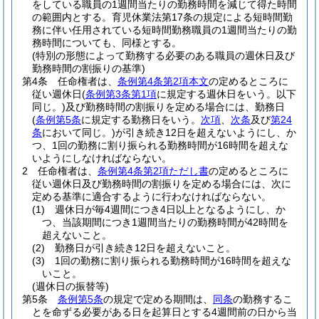
をしている職員の1週間当たりの勤務時間を減じて得た時間
の範囲内とする。
育児休業法第17条の規定による短時間勤
務に伴い任用されている短時間勤務職員の1週間当たりの勤
務時間についても、同様とする。
(特別の形態によって勤務する必要のある職員の週休日及び
勤務時間の割振りの基準)
第4条
任命権者は、
条例第4条第2項本文
の定めるところに
従い週休日
(
条例第3条第1項
に規定する週休日をいう。以下
同じ。)
及び勤務時間の割振りを定める場合には、勤務日
(
条例第5条
に規定する勤務日をいう。
次項
、
次条
及び
第24
条
において同じ。)
が引き続き12日を超えないようにし、か
つ、1回の勤務に割り振られる勤務時間が16時間を超えな
いようにしなければならない。
2
任命権者は、
条例第4条第2項ただし書
の定めるところに
従い週休日及び勤務時間の割振りを定める場合には、次に
定める基準に適合するように行わなければならない。
(1)
週休日が毎4週間につき4日以上となるようにし、か
つ、当該期間につき1週間当たりの勤務時間が42時間を
超えないこと。
(2)
勤務日が引き続き12日を超えないこと。
(3)
1回の勤務に割り振られる勤務時間が16時間を超えな
いこと。
(週休日の振替等)
第5条
条例第5条
の規定で定める期間は、
同条
の勤務するこ
とを命ずる必要がある日を起算日とする4週間前の日から当