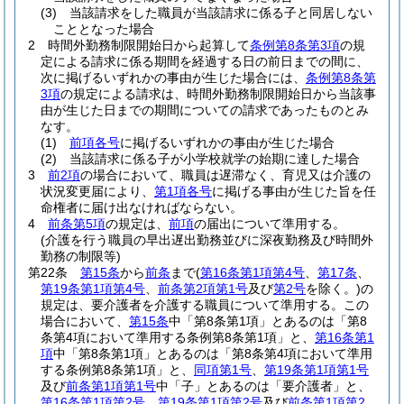
(3)
当該請求をした職員が当該請求に係る子と同居しない
こととなった場合
2
時間外勤務制限開始日から起算して
条例第8条第3項
の規
定による請求に係る期間を経過する日の前日までの間に、
次に掲げるいずれかの事由が生じた場合には、
条例第8条第
3項
の規定による請求は、時間外勤務制限開始日から当該事
由が生じた日までの期間についての請求であったものとみ
なす。
(1)
前項各号
に掲げるいずれかの事由が生じた場合
(2)
当該請求に係る子が小学校就学の始期に達した場合
3
前2項
の場合において、職員は遅滞なく、育児又は介護の
状況変更届により、
第1項各号
に掲げる事由が生じた旨を任
命権者に届け出なければならない。
4
前条第5項
の規定は、
前項
の届出について準用する。
(介護を行う職員の早出遅出勤務並びに深夜勤務及び時間外
勤務の制限等)
第22条
第15条
から
前条
まで
(
第16条第1項第4号
、
第17条
、
第19条第1項第4号
、
前条第2項第1号
及び
第2号
を除く。)
の
規定は、要介護者を介護する職員について準用する。
この
場合において、
第15条
中「第8条第1項」とあるのは「第8
条第4項において準用する条例第8条第1項」と、
第16条第1
項
中「第8条第1項」とあるのは「第8条第4項において準用
する条例第8条第1項」と、
同項第1号
、
第19条第1項第1号
及び
前条第1項第1号
中「子」とあるのは「要介護者」と、
第16条第1項第2号
、
第19条第1項第2号
及び
前条第1項第2