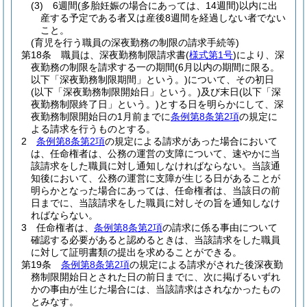
(3)
6週間
(多胎妊娠の場合にあっては、14週間)
以内に出
産する予定である者又は産後8週間を経過しない者でない
こと。
(育児を行う職員の深夜勤務の制限の請求手続等)
第18条
職員は、深夜勤務制限請求書
(
様式第1号
)
により、深
夜勤務の制限を請求する一の期間
(6月以内の期間に限る。
以下「深夜勤務制限期間」という。)
について、その初日
(以下「深夜勤務制限開始日」という。)
及び末日
(以下「深
夜勤務制限終了日」という。)
とする日を明らかにして、深
夜勤務制限開始日の1月前までに
条例第8条第2項
の規定に
よる請求を行うものとする。
2
条例第8条第2項
の規定による請求があった場合において
は、任命権者は、公務の運営の支障について、速やかに当
該請求をした職員に対し通知しなければならない。
当該通
知後において、公務の運営に支障が生じる日があることが
明らかとなった場合にあっては、任命権者は、当該日の前
日までに、当該請求をした職員に対しその旨を通知しなけ
ればならない。
3
任命権者は、
条例第8条第2項
の請求に係る事由について
確認する必要があると認めるときは、当該請求をした職員
に対して証明書類の提出を求めることができる。
第19条
条例第8条第2項
の規定による請求がされた後深夜勤
務制限開始日とされた日の前日までに、次に掲げるいずれ
かの事由が生じた場合には、当該請求はされなかったもの
とみなす。