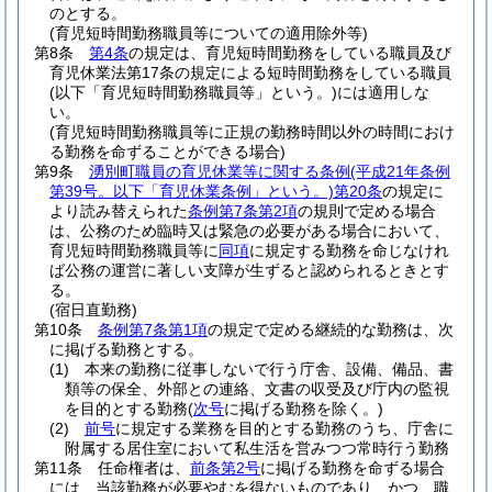
のとする。
(育児短時間勤務職員等についての適用除外等)
第8条
第4条
の規定は、育児短時間勤務をしている職員及び
育児休業法第17条の規定による短時間勤務をしている職員
(以下「育児短時間勤務職員等」という。)
には適用しな
い。
(育児短時間勤務職員等に正規の勤務時間以外の時間におけ
る勤務を命ずることができる場合)
第9条
湧別町職員の育児休業等に関する条例
(平成21年条例
第39号。以下「育児休業条例」という。)
第20条
の規定に
より読み替えられた
条例第7条第2項
の規則で定める場合
は、公務のため臨時又は緊急の必要がある場合において、
育児短時間勤務職員等に
同項
に規定する勤務を命じなけれ
ば公務の運営に著しい支障が生ずると認められるときとす
る。
(宿日直勤務)
第10条
条例第7条第1項
の規定で定める継続的な勤務は、次
に掲げる勤務とする。
(1)
本来の勤務に従事しないで行う庁舎、設備、備品、書
類等の保全、外部との連絡、文書の収受及び庁内の監視
を目的とする勤務
(
次号
に掲げる勤務を除く。)
(2)
前号
に規定する業務を目的とする勤務のうち、庁舎に
附属する居住室において私生活を営みつつ常時行う勤務
第11条
任命権者は、
前条第2号
に掲げる勤務を命ずる場合
には、当該勤務が必要やむを得ないものであり、かつ、職