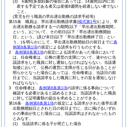
(3)
6週間
(多胎妊娠の場合にあっては、14週間)
以内に出
産する予定である者又は産後8週間を経過しない者でない
こと。
(育児を行う職員の早出遅出勤務の請求手続等)
第15条
職員は、早出遅出勤務請求書
(
様式第1号
)
により、早
出遅出勤務を請求する一の期間
(以下「早出遅出勤務期間」
という。)
について、その初日
(以下「早出遅出勤務開始
日」という。)
及び末日
(以下「早出遅出勤務終了日」とい
う。)
を明らかにして、早出遅出勤務開始日の前日までに
条
例第8条第1項
の規定による請求を行うものとする。
2
条例第8条第1項
の規定による請求があった場合において
は、任命権者は、公務の運営の支障について、速やかに当
該請求をした職員に対し通知しなければならない。
当該通
知後において、公務の運営に支障が生じる日があることが
明らかとなった場合にあっては、任命権者は、当該日の前
日までに、当該請求をした職員に対しその旨を通知しなけ
ればならない。
3
任命権者は、
条例第8条第1項
の請求に係る事由について
確認する必要があると認めるときは、当該請求をした職員
に対して証明書類の提出を求めることができる。
第16条
条例第8条第1項
の規定による請求がされた後早出遅
出勤務開始日とされた日の前日までに、次に掲げるいずれ
かの事由が生じた場合には、当該請求はされなかったもの
とみなす。
(1)
当該請求に係る子が死亡した場合