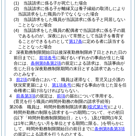
(1)
当該請求に係る子が死亡した場合
(2)
当該請求に係る子が離縁又は養子縁組の取消しにより
当該請求をした職員の子でなくなった場合
(3)
当該請求をした職員が当該請求に係る子と同居しない
こととなった場合
(4)
当該請求をした職員の配偶者で当該請求に係る子の親
であるものが、深夜において常態として当該子を養育す
ることができるものとして
第17条
に定める者に該当する
こととなった場合
2
深夜勤務制限開始日以後深夜勤務制限終了日とされた日の
前日までに、
前項各号
に掲げるいずれかの事由が生じた場
合には、
条例第8条第2項
の規定による請求は、当該事由が
生じた日を深夜勤務制限期間の末日とする請求であったも
のとみなす。
3
前2項
の場合において、職員は遅滞なく、育児又は介護の
状況変更届により、
第1項各号
に掲げる事由が生じた旨を任
命権者に届け出なければならない。
4
前条第3項
の規定は、
前項
の届出について準用する。
(育児を行う職員の時間外勤務の制限の請求手続等)
第20条
職員は、時間外勤務制限請求書
(
様式第1号
)
により、
時間外勤務の制限を請求する一の期間について、その初日
(以下「時間外勤務制限開始日」という。)
及び期間
(1年又
は1年に満たない月を単位とする期間に限る。)
を明らかに
して、時間外勤務制限開始日の前日までに
条例第8条第3項
の規定による請求を行うものとする。