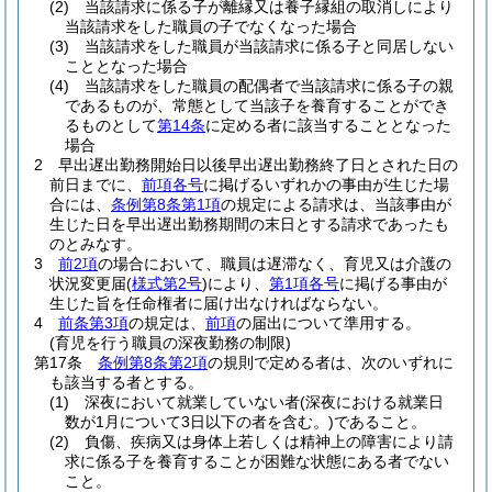
(2)
当該請求に係る子が離縁又は養子縁組の取消しにより
当該請求をした職員の子でなくなった場合
(3)
当該請求をした職員が当該請求に係る子と同居しない
こととなった場合
(4)
当該請求をした職員の配偶者で当該請求に係る子の親
であるものが、常態として当該子を養育することができ
るものとして
第14条
に定める者に該当することとなった
場合
2
早出遅出勤務開始日以後早出遅出勤務終了日とされた日の
前日までに、
前項各号
に掲げるいずれかの事由が生じた場
合には、
条例第8条第1項
の規定による請求は、当該事由が
生じた日を早出遅出勤務期間の末日とする請求であったも
のとみなす。
3
前2項
の場合において、職員は遅滞なく、育児又は介護の
状況変更届
(
様式第2号
)
により、
第1項各号
に掲げる事由が
生じた旨を任命権者に届け出なければならない。
4
前条第3項
の規定は、
前項
の届出について準用する。
(育児を行う職員の深夜勤務の制限)
第17条
条例第8条第2項
の規則で定める者は、次のいずれに
も該当する者とする。
(1)
深夜において就業していない者
(深夜における就業日
数が1月について3日以下の者を含む。)
であること。
(2)
負傷、疾病又は身体上若しくは精神上の障害により請
求に係る子を養育することが困難な状態にある者でない
こと。