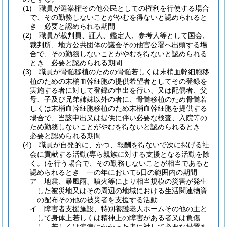
(1)
職員が選挙権その他公民としての権利を行使する場合
で、その勤務しないことがやむを得ないと認められると
き 必要と認められる期間
(2)
職員が裁判員、証人、鑑定人、参考人等として国会、
裁判所、地方公共団体の議会その他官公署へ出頭する場
合で、その勤務しないことがやむを得ないと認められる
とき 必要と認められる期間
(3)
職員が骨髄移植のための骨髄若しくは末梢血幹細胞移
植のための末梢血幹細胞の提供希望者としてその登録を
実施する者に対して登録の申出を行い、又は配偶者、父
母、子及び兄弟姉妹以外の者に、骨髄移植のため骨髄若
しくは末梢血幹細胞移植のため末梢血幹細胞を提供する
場合で、当該申出又は提供に伴い必要な検査、入院等の
ため勤務しないことがやむを得ないと認められるとき
必要と認められる期間
(4)
職員が自発的に、かつ、報酬を得ないで次に掲げる社
会に貢献する活動
(専ら親族に対する支援となる活動を除
く。)
を行う場合で、その勤務しないことが相当であると
認められるとき 一の年において5日の範囲内の期間
ア
地震、暴風雨、噴火等により相当規模の災害が発生
した被災地又はその周辺の地域における生活関連物資
の配布その他の被災者を支援する活動
イ
障害者支援施設、特別養護老人ホームその他の主と
して身体上若しくは精神上の障害がある者又は負傷