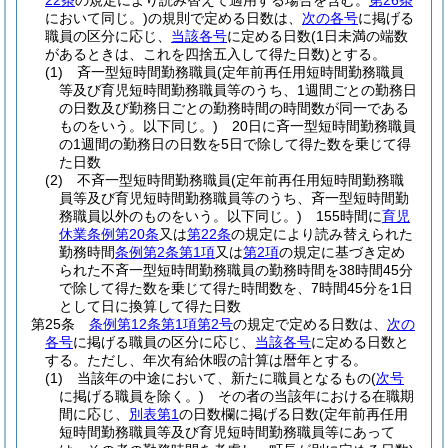
22条
の規定により読み替えて適用する場合を含む。
第26条
において同じ。)
の規則で定める日数は、
次の各号
に掲げる
職員の区分に応じ、
当該各号
に定める日数
(1日未満の端数
があるときは、これを四捨五入して得た日数)
とする。
(1)
斉一型短時間勤務職員
(定年前再任用短時間勤務職員
等及び育児短時間勤務職員等のうち、1週間ごとの勤務日
の日数及び勤務日ごとの勤務時間の時間数が同一である
ものをいう。以下同じ。)
20日に斉一型短時間勤務職員
の1週間の勤務日の日数を5日で除して得た数を乗じて得
た日数
(2)
不斉一型短時間勤務職員
(定年前再任用短時間勤務職
員等及び育児短時間勤務職員等のうち、斉一型短時間勤
務職員以外のものをいう。以下同じ。)
155時間に
育児
休業条例第20条
又は
第22条
の規定により読み替えられた
勤務時間
条例第2条第1項
又は
第2項
の規定に基づき定め
られた不斉一型短時間勤務職員の勤務時間を38時間45分
で除して得た数を乗じて得た時間数を、7時間45分を1日
として日に換算して得た日数
第25条
条例第12条第1項第2号
の規定で定める日数は、
次の
各号
に掲げる職員の区分に応じ、
当該各号
に定める日数と
する。
ただし、年次有給休暇の計算は暦年とする。
(1)
当該年の中途において、新たに職員となるもの
(
次号
に掲げる職員を除く。)
その者の当該年における在職期
間に応じ、
別表第1
の日数欄に掲げる日数
(定年前再任用
短時間勤務職員等及び育児短時間勤務職員等にあって