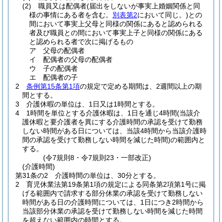
(2)
職員又は配偶者
(届出をしないが事実上婚姻関係と同
様の事情にある者を含む。
別表第2
において同じ。)
との
間において事実上父母と同様の関係にあると認められる
者及び職員との間において事実上子と同様の関係にある
と認められる者で次に掲げるもの
ア
父母の配偶者
イ
配偶者の父母の配偶者
ウ
子の配偶者
エ
配偶者の子
2
条例第15条第1項
の規定で定める期間は、2週間以上の期
間とする。
3
介護休暇の単位は、1日又は1時間とする。
4
1時間を単位とする介護休暇は、1日を通じ4時間
(当該介
護休暇と要介護者を異にする介護時間の承認を受けて勤務
しない時間がある日については、当該4時間から当該介護時
間の承認を受けて勤務しない時間を減じた時間)
の範囲内と
する。
(令7規則8・令7規則23・一部改正)
(介護時間)
第31条の2
介護時間の単位は、30分とする。
2
育児休業法第19条第1項の規定による同条第2項第1号に掲
げる範囲内で請求する部分休業の承認を受けて勤務しない
時間がある日の介護時間については、1日につき2時間から
当該部分休業の承認を受けて勤務しない時間を減じた時間
を超えない範囲内の時間とする。