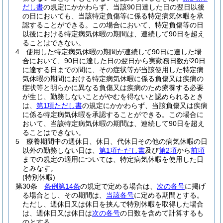
だし書
の規定にかかわらず、当該90日達した日の翌日以後
の日においても、当該特定負傷等に係る特定病気休暇を承
認することができる。
この場合において、特定負傷等の日
以後における特定病気休暇の期間は、連続して90日を超え
ることはできない。
4
使用した特定病気休暇の期間が連続して90日に達した場
合において、90日に達した日の翌日から実勤務日数が20日
に達する日までの間に、その症状等が当該使用した特定病
気休暇の期間における特定病気休暇に係る負傷又は疾病の
症状等と明らかに異なる負傷又は疾病のため療養する必要
が生じ、勤務しないことがやむを得ないと認められるとき
は、
第1項ただし書
の規定にかかわらず、当該負傷又は疾病
に係る特定病気休暇を承認することができる。
この場合に
おいて、当該特定病気休暇の期間は、連続して90日を超え
ることはできない。
5
療養期間中の週休日、休日、代休日その他の病気休暇の日
以外の勤務しない日は、
第1項ただし書
及び
第2項
から
前項
までの規定の適用については、特定病気休暇を使用した日
とみなす。
(特別休暇)
第30条
条例第14条
の規定で定める場合は、
次の各号
に掲げ
る場合とし、その期間は、
当該各号
に定める期間とする。
ただし、週休日又は休日を挟んで特別休暇を取得した場合
は、週休日又は休日は
次の各号
の日数を含めて計算するも
のとする。