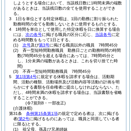
しようとする場合において、当該残日数に1時間未満の端数
があるときは、当該残日数の全てを使用することができ
る。
3
1日を単位とする特定休暇は、1回の勤務に割り振られた
勤務時間の全てを勤務しないときに使用するものとする。
4
1時間を単位として使用した特定休暇を日に換算する場合
には、
次の各号
に掲げる職員の区分に応じ、
当該各号
に定
める時間数をもって1日とする。
(1)
次号
及び
第3号
に掲げる職員以外の職員 7時間45分
(2)
斉一型短時間勤務職員 勤務日ごとの勤務時間の時間
数
(7時間45分を超える場合にあっては、7時間45分と
し、1分未満の端数があるときは、これを切り捨てた時
間)
(3)
不斉一型短時間勤務職員 7時間45分
5
第1項第4号
に規定する休暇を請求する場合は、活動期
間、活動の種類、活動場所及び活動内容等活動の計画を明
らかにする書類を任命権者に提出しなければならない。
た
だし、4時間未満の休暇を請求する場合は、当該書類を省略
することができる。
(令7規則8・一部改正)
(介護休暇)
第31条
条例第15条第1項
の規定で定める者は、次に掲げる
者
(
第2号
に掲げるものにあっては、職員と同居している者
に限る)
とする。
(1)
祖父母、孫及び兄弟姉妹