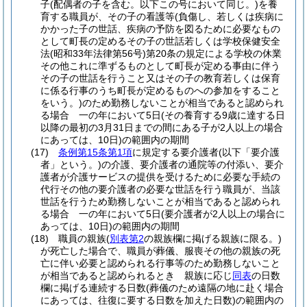
子
(配偶者の子を含む。以下この号において同じ。)
を養
育する職員が、その子の看護等
(負傷し、若しくは疾病に
かかった子の世話、疾病の予防を図るために必要なもの
として町長の定めるその子の世話若しくは学校保健安全
法
(昭和33年法律第56号)
第20条の規定による学校の休業
その他これに準ずるものとして町長が定める事由に伴う
その子の世話を行うこと又はその子の教育若しくは保育
に係る行事のうち町長が定めるものへの参加をすること
をいう。)
のため勤務しないことが相当であると認められ
る場合 一の年において5日
(その養育する9歳に達する日
以降の最初の3月31日までの間にある子が2人以上の場合
にあっては、10日)
の範囲内の期間
(17)
条例第15条第1項
に規定する要介護者
(以下「要介護
者」という。)
の介護、要介護者の通院等の付添い、要介
護者が介護サービスの提供を受けるために必要な手続の
代行その他の要介護者の必要な世話を行う職員が、当該
世話を行うため勤務しないことが相当であると認められ
る場合 一の年において5日
(要介護者が2人以上の場合に
あっては、10日)
の範囲内の期間
(18)
職員の親族
(
別表第2
の親族欄に掲げる親族に限る。)
が死亡した場合で、職員が葬儀、服喪その他の親族の死
亡に伴い必要と認められる行事等のため勤務しないこと
が相当であると認められるとき 親族に応じ
同表
の日数
欄に掲げる連続する日数
(葬儀のため遠隔の地に赴く場合
にあっては、往復に要する日数を加えた日数)
の範囲内の