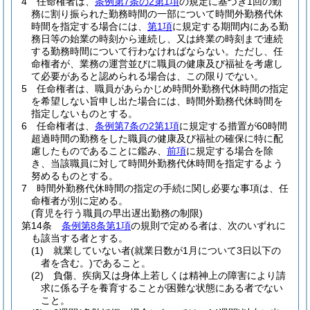
4
任命権者は、
条例第7条の2第1項
の規定に基づき1回の勤
務に割り振られた勤務時間の一部について時間外勤務代休
時間を指定する場合には、
第1項
に規定する期間内にある勤
務日等の始業の時刻から連続し、又は終業の時刻まで連続
する勤務時間について行わなければならない。
ただし、任
命権者が、業務の運営並びに職員の健康及び福祉を考慮し
て必要があると認められる場合は、この限りでない。
5
任命権者は、職員があらかじめ時間外勤務代休時間の指定
を希望しない旨申し出た場合には、時間外勤務代休時間を
指定しないものとする。
6
任命権者は、
条例第7条の2第1項
に規定する措置が60時間
超過時間の勤務をした職員の健康及び福祉の確保に特に配
慮したものであることに鑑み、
前項
に規定する場合を除
き、当該職員に対して時間外勤務代休時間を指定するよう
努めるものとする。
7
時間外勤務代休時間の指定の手続に関し必要な事項は、任
命権者が別に定める。
(育児を行う職員の早出遅出勤務の制限)
第14条
条例第8条第1項
の規則で定める者は、次のいずれに
も該当する者とする。
(1)
就業していない者
(就業日数が1月について3日以下の
者を含む。)
であること。
(2)
負傷、疾病又は身体上若しくは精神上の障害により請
求に係る子を養育することが困難な状態にある者でない
こと。