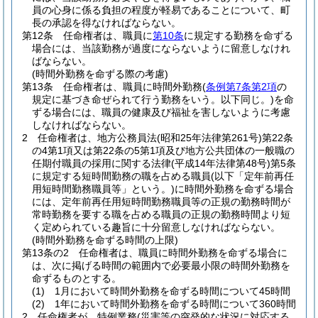
員の心身に係る負担の程度が軽易であることについて、町
長の承認を得なければならない。
第12条
任命権者は、職員に
第10条
に規定する勤務を命ずる
場合には、当該勤務が過度にならないように留意しなけれ
ばならない。
(時間外勤務を命ずる際の考慮)
第13条
任命権者は、職員に時間外勤務
(
条例第7条第2項
の
規定に基づき命ぜられて行う勤務をいう。以下同じ。)
を命
ずる場合には、職員の健康及び福祉を害しないように考慮
しなければならない。
2
任命権者は、地方公務員法
(昭和25年法律第261号)
第22条
の4第1項又は第22条の5第1項及び地方公共団体の一般職の
任期付職員の採用に関する法律
(平成14年法律第48号)
第5条
に規定する短時間勤務の職を占める職員
(以下「定年前再任
用短時間勤務職員等」という。)
に時間外勤務を命ずる場合
には、定年前再任用短時間勤務職員等の正規の勤務時間が
常時勤務を要する職を占める職員の正規の勤務時間より短
く定められている趣旨に十分留意しなければならない。
(時間外勤務を命ずる時間の上限)
第13条の2
任命権者は、職員に時間外勤務を命ずる場合に
は、次に掲げる時間の範囲内で必要最小限の時間外勤務を
命ずるものとする。
(1)
1月において時間外勤務を命ずる時間について45時間
(2)
1年において時間外勤務を命ずる時間について360時間
2
任命権者が、特例業務
(災害等の突発的な状況に対応する