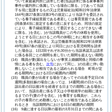
ついて家庭裁判所に請求した者
(当該請求に係る家事審判
事件が裁判所に係属している場合に限る。)
であって当該
子を現に監護するもの又は児童福祉法
(昭和22年法律第
164号)
第27条第1項第3号の規定により当該子を委託され
ている養子縁組里親である者若しくは養育里親である者
(同条第4項に規定する者の意に反するため、同項の規定
により、養子縁組里親として委託することができない者
に限る。)
を含む。)
が当該職員がこの号の休暇を使用し
ようとする日におけるこの号の休暇
(これに相当する休暇
を含む。)
を承認され、又は労働基準法
(昭和22年法律第
49号)
第67条の規定により同日における育児時間を請求
した場合は、1日2回それぞれ30分から当該承認又は請求
に係る各回ごとの期間を差し引いた期間を超えない期間)
(14)
職員が妻
(届出をしないが事実上婚姻関係と同様の事
情にある者を含む。
次号
において同じ。)
の出産に伴い勤
務しないことが相当であると認められる場合 町長が定
める期間内における2日の範囲内の期間
(15)
職員の妻が出産する場合であってその出産予定日の6
週間
(多胎妊娠の場合にあっては、14週間)
前の日から当
該出産の日以後1年を経過する日までの期間にある場合に
おいて、当該出産に係る子又は小学校就学の始期に達す
るまでの子
(妻の子を含む。)
を養育する職員が、これら
の子の養育のため勤務しないことが相当であると認めら
れるとき 当該期間内における5日の範囲内の期間
(16)
9歳に達する日以降の最初の3月31日までの間にある