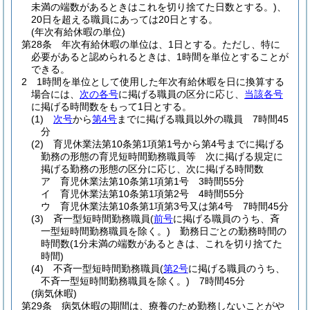
未満の端数があるときはこれを切り捨てた日数とする。)
、
20日を超える職員にあっては20日とする。
(年次有給休暇の単位)
第28条
年次有給休暇の単位は、1日とする。
ただし、特に
必要があると認められるときは、1時間を単位とすることが
できる。
2
1時間を単位として使用した年次有給休暇を日に換算する
場合には、
次の各号
に掲げる職員の区分に応じ、
当該各号
に掲げる時間数をもって1日とする。
(1)
次号
から
第4号
までに掲げる職員以外の職員 7時間45
分
(2)
育児休業法第10条第1項第1号から第4号までに掲げる
勤務の形態の育児短時間勤務職員等 次に掲げる規定に
掲げる勤務の形態の区分に応じ、次に掲げる時間数
ア
育児休業法第10条第1項第1号 3時間55分
イ
育児休業法第10条第1項第2号 4時間55分
ウ
育児休業法第10条第1項第3号又は第4号 7時間45分
(3)
斉一型短時間勤務職員
(
前号
に掲げる職員のうち、斉
一型短時間勤務職員を除く。)
勤務日ごとの勤務時間の
時間数
(1分未満の端数があるときは、これを切り捨てた
時間)
(4)
不斉一型短時間勤務職員
(
第2号
に掲げる職員のうち、
不斉一型短時間勤務職員を除く。)
7時間45分
(病気休暇)
第29条
病気休暇の期間は、療養のため勤務しないことがや