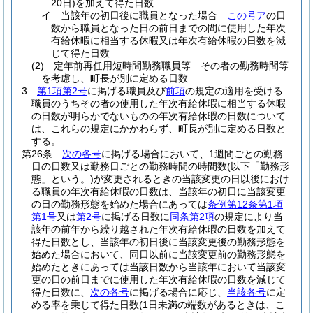
20日)
を加えて得た日数
イ
当該年の初日後に職員となった場合
この号ア
の日
数から職員となった日の前日までの間に使用した年次
有給休暇に相当する休暇又は年次有給休暇の日数を減
じて得た日数
(2)
定年前再任用短時間勤務職員等 その者の勤務時間等
を考慮し、町長が別に定める日数
3
第1項第2号
に掲げる職員及び
前項
の規定の適用を受ける
職員のうちその者の使用した年次有給休暇に相当する休暇
の日数が明らかでないものの年次有給休暇の日数について
は、これらの規定にかかわらず、町長が別に定める日数と
する。
第26条
次の各号
に掲げる場合において、1週間ごとの勤務
日の日数又は勤務日ごとの勤務時間の時間数
(以下「勤務形
態」という。)
が変更されるときの当該変更の日以後におけ
る職員の年次有給休暇の日数は、当該年の初日に当該変更
の日の勤務形態を始めた場合にあっては
条例第12条第1項
第1号
又は
第2号
に掲げる日数に
同条第2項
の規定により当
該年の前年から繰り越された年次有給休暇の日数を加えて
得た日数とし、当該年の初日後に当該変更後の勤務形態を
始めた場合において、同日以前に当該変更前の勤務形態を
始めたときにあっては当該日数から当該年において当該変
更の日の前日までに使用した年次有給休暇の日数を減じて
得た日数に、
次の各号
に掲げる場合に応じ、
当該各号
に定
める率を乗じて得た日数
(1日未満の端数があるときは、こ