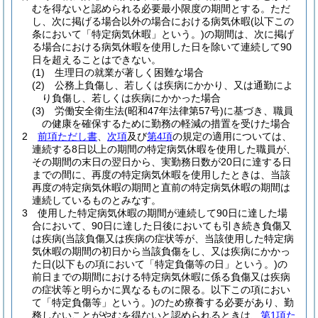
むを得ないと認められる必要最小限度の期間とする。
ただ
し、次に掲げる場合以外の場合における病気休暇
(以下この
条において「特定病気休暇」という。)
の期間は、次に掲げ
る場合における病気休暇を使用した日を除いて連続して90
日を超えることはできない。
(1)
生理日の就業が著しく困難な場合
(2)
公務上負傷し、若しくは疾病にかかり、又は通勤によ
り負傷し、若しくは疾病にかかった場合
(3)
労働安全衛生法
(昭和47年法律第57号)
に基づき、職員
の健康を確保するために勤務の軽減の措置を受けた場合
2
前項ただし書
、
次項
及び
第4項
の規定の適用については、
連続する8日以上の期間の特定病気休暇を使用した職員が、
その期間の末日の翌日から、実勤務日数が20日に達する日
までの間に、再度の特定病気休暇を使用したときは、当該
再度の特定病気休暇の期間と直前の特定病気休暇の期間は
連続しているものとみなす。
3
使用した特定病気休暇の期間が連続して90日に達した場
合において、90日に達した日後においても引き続き負傷又
は疾病
(当該負傷又は疾病の症状等が、当該使用した特定病
気休暇の期間の初日から当該負傷をし、又は疾病にかかっ
た日
(以下もの項において「特定負傷等の日」という。)
の
前日までの期間における特定病気休暇に係る負傷又は疾病
の症状等と明らかに異なるものに限る。以下この項におい
て「特定負傷等」という。)
のため療養する必要があり、勤
務しないことがやむを得ないと認められるときは、
第1項た