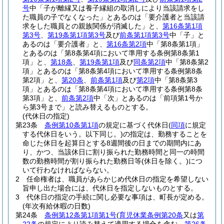
号
中「子が離縁又は養子縁組の取消しにより当該請求をし
た職員の子でなくなった」とあるのは「要介護者と当該請
求をした職員との親族関係が消滅した」と、
第16条第1項
第3号
、
第19条第1項第3号
及び
前条第1項第3号
中「子」と
あるのは「要介護者」と、
第16条第2項
中「第8条第1項」
とあるのは「第8条第4項において準用する条例第8条第1
項」と、
第18条
、
第19条第1項
及び
同条第2項
中「第8条第2
項」とあるのは「第8条第4項において準用する条例第8条
第2項」と、
第20条
、
前条第1項
及び
第2項
中「第8条第3
項」とあるのは「第8条第4項において準用する条例第8条
第3項」と、
前条第2項
中「次」とあるのは「前項第1号か
ら第3号まで」と読み替えるものとする。
(代休日の指定)
第23条
条例第10条第1項
の規定に基づく代休日
(
同項
に規定
する代休日をいう。以下同じ。)
の指定は、勤務することを
命じた休日を起算日とする8週間後の日までの期間内にあ
り、かつ、当該休日に割り振られた勤務時間と同一の時間
数の勤務時間が割り振られた勤務日等
(休日を除く。)
につ
いて行わなければならない。
2
任命権者は、職員があらかじめ代休日の指定を希望しない
旨申し出た場合には、代休日を指定しないものとする。
3
代休日の指定の手続に関し必要な事項は、町長が定める。
(年次有給休暇の日数)
第24条
条例第12条第1項第1号
(
育児休業条例第20条
又は
第