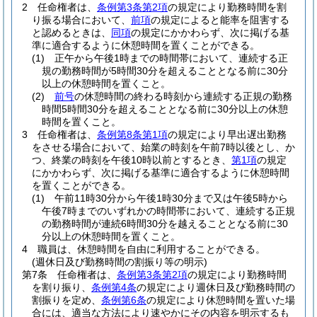
2
任命権者は、
条例第3条第2項
の規定により勤務時間を割
り振る場合において、
前項
の規定によると能率を阻害する
と認めるときは、
同項
の規定にかかわらず、次に掲げる基
準に適合するように休憩時間を置くことができる。
(1)
正午から午後1時までの時間帯において、連続する正
規の勤務時間が5時間30分を超えることとなる前に30分
以上の休憩時間を置くこと。
(2)
前号
の休憩時間の終わる時刻から連続する正規の勤務
時間5時間30分を超えることとなる前に30分以上の休憩
時間を置くこと。
3
任命権者は、
条例第8条第1項
の規定により早出遅出勤務
をさせる場合において、始業の時刻を午前7時以後とし、か
つ、終業の時刻を午後10時以前とするとき、
第1項
の規定
にかかわらず、次に掲げる基準に適合するように休憩時間
を置くことができる。
(1)
午前11時30分から午後1時30分まで又は午後5時から
午後7時までのいずれかの時間帯において、連続する正規
の勤務時間が連続6時間30分を越えることとなる前に30
分以上の休憩時間を置くこと。
4
職員は、休憩時間を自由に利用することができる。
(週休日及び勤務時間の割振り等の明示)
第7条
任命権者は、
条例第3条第2項
の規定により勤務時間
を割り振り、
条例第4条
の規定により週休日及び勤務時間の
割振りを定め、
条例第6条
の規定により休憩時間を置いた場
合には、適当な方法により速やかにその内容を明示するも