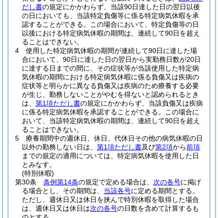
だし書
の規定にかかわらず、当該90日達した日の翌日以後
の日においても、当該特定負傷等に係る特定病気休暇を承
認することができる。
この場合において、特定負傷等の日
以後における特定病気休暇の期間は、連続して90日を超え
ることはできない。
4
使用した特定病気休暇の期間が連続して90日に達した場
合において、90日に達した日の翌日から実勤務日数が20日
に達する日までの間に、その症状等が当該使用した特定病
気休暇の期間における特定病気休暇に係る負傷又は疾病の
症状等と明らかに異なる負傷又は疾病のため療養する必要
が生じ、勤務しないことがやむを得ないと認められるとき
は、
第1項ただし書
の規定にかかわらず、当該負傷又は疾病
に係る特定病気休暇を承認することができる。
この場合に
おいて、当該特定病気休暇の期間は、連続して90日を超え
ることはできない。
5
療養期間中の週休日、休日、代休日その他の病気休暇の日
以外の勤務しない日は、
第1項ただし書
及び
第2項
から
前項
までの規定の適用については、特定病気休暇を使用した日
とみなす。
(特別休暇)
第30条
条例第14条
の規定で定める場合は、
次の各号
に掲げ
る場合とし、その期間は、
当該各号
に定める期間とする。
ただし、週休日又は休日を挟んで特別休暇を取得した場合
は、週休日又は休日は
次の各号
の日数を含めて計算するも
のとする。