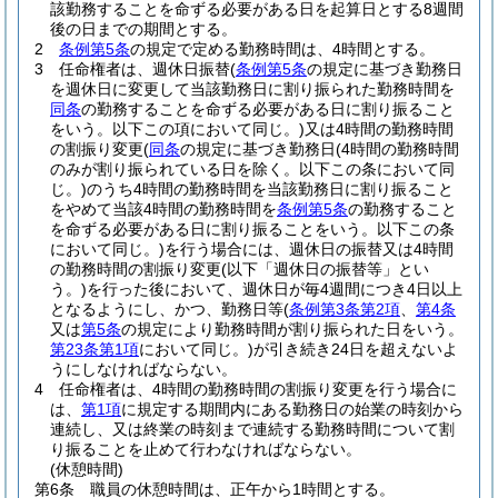
該勤務することを命ずる必要がある日を起算日とする8週間
後の日までの期間とする。
2
条例第5条
の規定で定める勤務時間は、4時間とする。
3
任命権者は、週休日振替
(
条例第5条
の規定に基づき勤務日
を週休日に変更して当該勤務日に割り振られた勤務時間を
同条
の勤務することを命ずる必要がある日に割り振ること
をいう。以下この項において同じ。)
又は4時間の勤務時間
の割振り変更
(
同条
の規定に基づき勤務日
(4時間の勤務時間
のみが割り振られている日を除く。以下この条において同
じ。)
のうち4時間の勤務時間を当該勤務日に割り振ること
をやめて当該4時間の勤務時間を
条例第5条
の勤務すること
を命ずる必要がある日に割り振ることをいう。以下この条
において同じ。)
を行う場合には、週休日の振替又は4時間
の勤務時間の割振り変更
(以下「週休日の振替等」とい
う。)
を行った後において、週休日が毎4週間につき4日以上
となるようにし、かつ、勤務日等
(
条例第3条第2項
、
第4条
又は
第5条
の規定により勤務時間が割り振られた日をいう。
第23条第1項
において同じ。)
が引き続き24日を超えないよ
うにしなければならない。
4
任命権者は、4時間の勤務時間の割振り変更を行う場合に
は、
第1項
に規定する期間内にある勤務日の始業の時刻から
連続し、又は終業の時刻まで連続する勤務時間について割
り振ることを止めて行わなければならない。
(休憩時間)
第6条
職員の休憩時間は、正午から1時間とする。