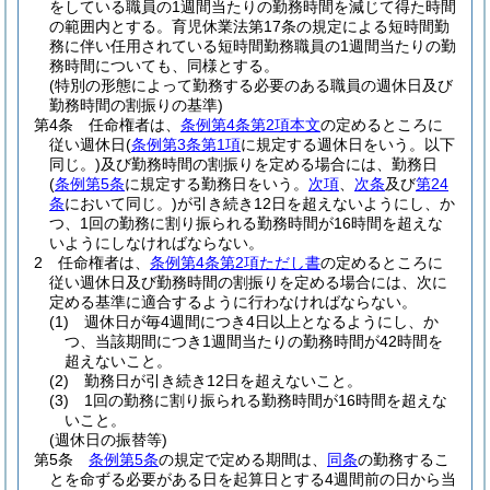
をしている職員の1週間当たりの勤務時間を減じて得た時間
の範囲内とする。
育児休業法第17条の規定による短時間勤
務に伴い任用されている短時間勤務職員の1週間当たりの勤
務時間についても、同様とする。
(特別の形態によって勤務する必要のある職員の週休日及び
勤務時間の割振りの基準)
第4条
任命権者は、
条例第4条第2項本文
の定めるところに
従い週休日
(
条例第3条第1項
に規定する週休日をいう。以下
同じ。)
及び勤務時間の割振りを定める場合には、勤務日
(
条例第5条
に規定する勤務日をいう。
次項
、
次条
及び
第24
条
において同じ。)
が引き続き12日を超えないようにし、か
つ、1回の勤務に割り振られる勤務時間が16時間を超えな
いようにしなければならない。
2
任命権者は、
条例第4条第2項ただし書
の定めるところに
従い週休日及び勤務時間の割振りを定める場合には、次に
定める基準に適合するように行わなければならない。
(1)
週休日が毎4週間につき4日以上となるようにし、か
つ、当該期間につき1週間当たりの勤務時間が42時間を
超えないこと。
(2)
勤務日が引き続き12日を超えないこと。
(3)
1回の勤務に割り振られる勤務時間が16時間を超えな
いこと。
(週休日の振替等)
第5条
条例第5条
の規定で定める期間は、
同条
の勤務するこ
とを命ずる必要がある日を起算日とする4週間前の日から当