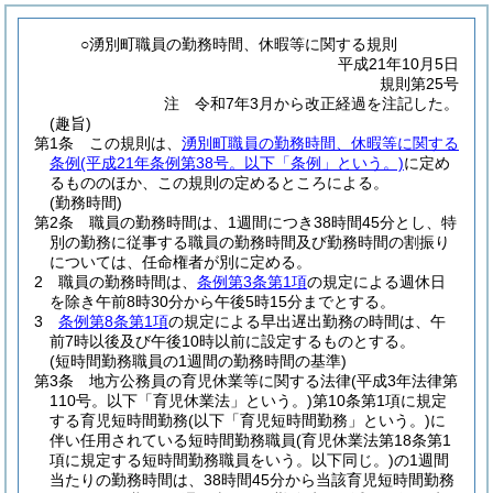
○湧別町職員の勤務時間、休暇等に関する規則
平成21年10月5日
規則第25号
注 令和7年3月から改正経過を注記した。
(趣旨)
第1条
この規則は、
湧別町職員の勤務時間、休暇等に関する
条例
(平成21年条例第38号。以下「条例」という。)
に定め
るもののほか、この規則の定めるところによる。
(勤務時間)
第2条
職員の勤務時間は、1週間につき38時間45分とし、特
別の勤務に従事する職員の勤務時間及び勤務時間の割振り
については、任命権者が別に定める。
2
職員の勤務時間は、
条例第3条第1項
の規定による週休日
を除き午前8時30分から午後5時15分までとする。
3
条例第8条第1項
の規定による早出遅出勤務の時間は、午
前7時以後及び午後10時以前に設定するものとする。
(短時間勤務職員の1週間の勤務時間の基準)
第3条
地方公務員の育児休業等に関する法律
(平成3年法律第
110号。以下「育児休業法」という。)
第10条第1項に規定
する育児短時間勤務
(以下「育児短時間勤務」という。)
に
伴い任用されている短時間勤務職員
(育児休業法第18条第1
項に規定する短時間勤務職員をいう。以下同じ。)
の1週間
当たりの勤務時間は、38時間45分から当該育児短時間勤務