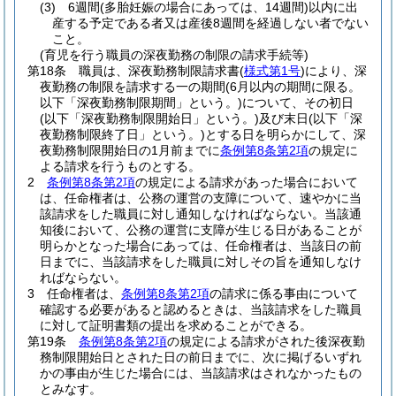
(3)
6週間
(多胎妊娠の場合にあっては、14週間)
以内に出
産する予定である者又は産後8週間を経過しない者でない
こと。
(育児を行う職員の深夜勤務の制限の請求手続等)
第18条
職員は、深夜勤務制限請求書
(
様式第1号
)
により、深
夜勤務の制限を請求する一の期間
(6月以内の期間に限る。
以下「深夜勤務制限期間」という。)
について、その初日
(以下「深夜勤務制限開始日」という。)
及び末日
(以下「深
夜勤務制限終了日」という。)
とする日を明らかにして、深
夜勤務制限開始日の1月前までに
条例第8条第2項
の規定に
よる請求を行うものとする。
2
条例第8条第2項
の規定による請求があった場合において
は、任命権者は、公務の運営の支障について、速やかに当
該請求をした職員に対し通知しなければならない。
当該通
知後において、公務の運営に支障が生じる日があることが
明らかとなった場合にあっては、任命権者は、当該日の前
日までに、当該請求をした職員に対しその旨を通知しなけ
ればならない。
3
任命権者は、
条例第8条第2項
の請求に係る事由について
確認する必要があると認めるときは、当該請求をした職員
に対して証明書類の提出を求めることができる。
第19条
条例第8条第2項
の規定による請求がされた後深夜勤
務制限開始日とされた日の前日までに、次に掲げるいずれ
かの事由が生じた場合には、当該請求はされなかったもの
とみなす。