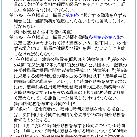
員の心身に係る負担の程度が軽易であることについて、町
長の承認を得なければならない。
第12条
任命権者は、職員に
第10条
に規定する勤務を命ずる
場合には、当該勤務が過度にならないように留意しなけれ
ばならない。
(時間外勤務を命ずる際の考慮)
第13条
任命権者は、職員に時間外勤務
(
条例第7条第2項
の
規定に基づき命ぜられて行う勤務をいう。以下同じ。)
を命
ずる場合には、職員の健康及び福祉を害しないように考慮
しなければならない。
2
任命権者は、地方公務員法
(昭和25年法律第261号)
第22条
の4第1項又は第22条の5第1項及び地方公共団体の一般職の
任期付職員の採用に関する法律
(平成14年法律第48号)
第5条
に規定する短時間勤務の職を占める職員
(以下「定年前再任
用短時間勤務職員等」という。)
に時間外勤務を命ずる場合
には、定年前再任用短時間勤務職員等の正規の勤務時間が
常時勤務を要する職を占める職員の正規の勤務時間より短
く定められている趣旨に十分留意しなければならない。
(時間外勤務を命ずる時間の上限)
第13条の2
任命権者は、職員に時間外勤務を命ずる場合に
は、次に掲げる時間の範囲内で必要最小限の時間外勤務を
命ずるものとする。
(1)
1月において時間外勤務を命ずる時間について45時間
(2)
1年において時間外勤務を命ずる時間について360時間
2
任命権者が、特例業務
(災害等の突発的な状況に対応する