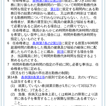
4
任命権者は、
条例第7条の2第1項
の規定に基づき1回の勤
務に割り振られた勤務時間の一部について時間外勤務代休
時間を指定する場合には、
第1項
に規定する期間内にある勤
務日等の始業の時刻から連続し、又は終業の時刻まで連続
する勤務時間について行わなければならない。
ただし、任
命権者が、業務の運営並びに職員の健康及び福祉を考慮し
て必要があると認められる場合は、この限りでない。
5
任命権者は、職員があらかじめ時間外勤務代休時間の指定
を希望しない旨申し出た場合には、時間外勤務代休時間を
指定しないものとする。
6
任命権者は、
条例第7条の2第1項
に規定する措置が60時間
超過時間の勤務をした職員の健康及び福祉の確保に特に配
慮したものであることに鑑み、
前項
に規定する場合を除
き、当該職員に対して時間外勤務代休時間を指定するよう
努めるものとする。
7
時間外勤務代休時間の指定の手続に関し必要な事項は、任
命権者が別に定める。
(育児を行う職員の早出遅出勤務の制限)
第14条
条例第8条第1項
の規則で定める者は、次のいずれに
も該当する者とする。
(1)
就業していない者
(就業日数が1月について3日以下の
者を含む。)
であること。
(2)
負傷、疾病又は身体上若しくは精神上の障害により請
求に係る子を養育することが困難な状態にある者でない
こと。