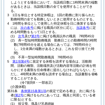
しようとする場合において、当該残日数に1時間未満の端数
があるときは、当該残日数の全てを使用することができ
る。
3
1日を単位とする特定休暇は、1回の勤務に割り振られた
勤務時間の全てを勤務しないときに使用するものとする。
4
1時間を単位として使用した特定休暇を日に換算する場合
には、
次の各号
に掲げる職員の区分に応じ、
当該各号
に定
める時間数をもって1日とする。
(1)
次号
及び
第3号
に掲げる職員以外の職員 7時間45分
(2)
斉一型短時間勤務職員 勤務日ごとの勤務時間の時間
数
(7時間45分を超える場合にあっては、7時間45分と
し、1分未満の端数があるときは、これを切り捨てた時
間)
(3)
不斉一型短時間勤務職員 7時間45分
5
第1項第4号
に規定する休暇を請求する場合は、活動期
間、活動の種類、活動場所及び活動内容等活動の計画を明
らかにする書類を任命権者に提出しなければならない。
た
だし、4時間未満の休暇を請求する場合は、当該書類を省略
することができる。
(令7規則8・一部改正)
(介護休暇)
第31条
条例第15条第1項
の規定で定める者は、次に掲げる
者
(
第2号
に掲げるものにあっては、職員と同居している者
に限る)
とする。
(1)
祖父母、孫及び兄弟姉妹