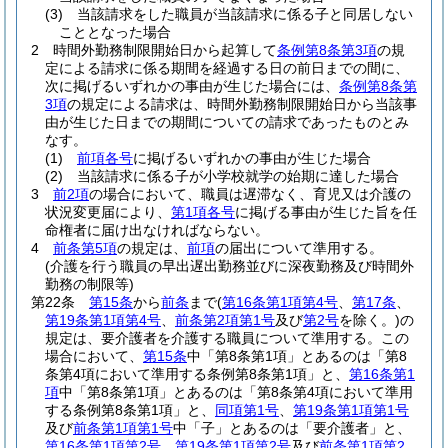
(3)
当該請求をした職員が当該請求に係る子と同居しない
こととなった場合
2
時間外勤務制限開始日から起算して
条例第8条第3項
の規
定による請求に係る期間を経過する日の前日までの間に、
次に掲げるいずれかの事由が生じた場合には、
条例第8条第
3項
の規定による請求は、時間外勤務制限開始日から当該事
由が生じた日までの期間についての請求であったものとみ
なす。
(1)
前項各号
に掲げるいずれかの事由が生じた場合
(2)
当該請求に係る子が小学校就学の始期に達した場合
3
前2項
の場合において、職員は遅滞なく、育児又は介護の
状況変更届により、
第1項各号
に掲げる事由が生じた旨を任
命権者に届け出なければならない。
4
前条第5項
の規定は、
前項
の届出について準用する。
(介護を行う職員の早出遅出勤務並びに深夜勤務及び時間外
勤務の制限等)
第22条
第15条
から
前条
まで
(
第16条第1項第4号
、
第17条
、
第19条第1項第4号
、
前条第2項第1号
及び
第2号
を除く。)
の
規定は、要介護者を介護する職員について準用する。
この
場合において、
第15条
中「第8条第1項」とあるのは「第8
条第4項において準用する条例第8条第1項」と、
第16条第1
項
中「第8条第1項」とあるのは「第8条第4項において準用
する条例第8条第1項」と、
同項第1号
、
第19条第1項第1号
及び
前条第1項第1号
中「子」とあるのは「要介護者」と、
第16条第1項第2号
、
第19条第1項第2号
及び
前条第1項第2