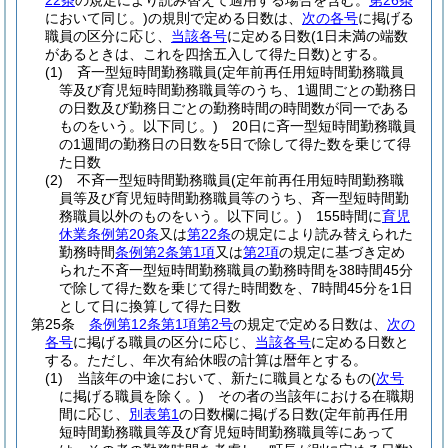
22条
の規定により読み替えて適用する場合を含む。
第26条
において同じ。)
の規則で定める日数は、
次の各号
に掲げる
職員の区分に応じ、
当該各号
に定める日数
(1日未満の端数
があるときは、これを四捨五入して得た日数)
とする。
(1)
斉一型短時間勤務職員
(定年前再任用短時間勤務職員
等及び育児短時間勤務職員等のうち、1週間ごとの勤務日
の日数及び勤務日ごとの勤務時間の時間数が同一である
ものをいう。以下同じ。)
20日に斉一型短時間勤務職員
の1週間の勤務日の日数を5日で除して得た数を乗じて得
た日数
(2)
不斉一型短時間勤務職員
(定年前再任用短時間勤務職
員等及び育児短時間勤務職員等のうち、斉一型短時間勤
務職員以外のものをいう。以下同じ。)
155時間に
育児
休業条例第20条
又は
第22条
の規定により読み替えられた
勤務時間
条例第2条第1項
又は
第2項
の規定に基づき定め
られた不斉一型短時間勤務職員の勤務時間を38時間45分
で除して得た数を乗じて得た時間数を、7時間45分を1日
として日に換算して得た日数
第25条
条例第12条第1項第2号
の規定で定める日数は、
次の
各号
に掲げる職員の区分に応じ、
当該各号
に定める日数と
する。
ただし、年次有給休暇の計算は暦年とする。
(1)
当該年の中途において、新たに職員となるもの
(
次号
に掲げる職員を除く。)
その者の当該年における在職期
間に応じ、
別表第1
の日数欄に掲げる日数
(定年前再任用
短時間勤務職員等及び育児短時間勤務職員等にあって