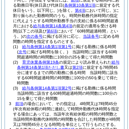
下同じ。)
を指定する場合には、
前項
に規定する期間内にあ
る勤務日等
(休日及び代休日
(
条例第10条第1項
に規定する代
休日をいう。以下同じ。)
を除く。
第4項
において同じ。)
に
割り振られた勤務時間のうち、時間外勤務代休時間の指定
に代えようとする時間外勤務手当の支給に係る60時間超過
月における
給与条例第14条第4項
の規定の適用を受ける時
間
(以下この項及び
第6項
において「60時間超過時間」とい
う。)
の
次の各号
に掲げる区分に応じ、
当該各号
に定める時
間数の時間を指定するものとする。
(1)
給与条例第14条第1項第1号
に掲げる勤務に係る時間
(
次号
に掲げる時間を除く。)
当該時間に該当する60時
間超過時間の時間数に100分の25を乗じて得た時間数
(2)
育児休業条例第19条
の規定により読み替えられた
給与
条例第14条第1項ただし書
又は
第2項
に規定する7時間45
分に達するまでの間の勤務に係る時間 当該時間に該当
する60時間超過時間の時間数に100分の50を乗じて得た
時間数
(3)
給与条例第14条第1項第2号
に掲げる勤務に係る時間
当該時間に該当する60時間超過時間の時間数に100分の
15を乗じて得た時間数
3
前項
の場合において、その指定は、4時間又は7時間45分
(年次有給休暇の時間に連続して時間外勤務代休時間を指定
する場合にあっては、当該年次有給休暇の時間の時間数と
当該時間外勤務代休時間の時間数を合計した時間数が4時間
又は7時間45分となる時間)
を単位として行うものとする。