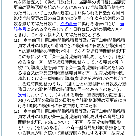
れを四捨五入して得た日数)
とし、当該年の初日後に当該変
更前の勤務形態を始めたときにあっては当該勤務形態を始
めた日においてこの条の規定により得られる日数から同日
以後当該変更の日の前日までに使用した年次有給休暇の日
数を減じて得た日数に、
次の各号
に掲げる場合に応じ、
当
該各号
に定める率を乗じて得た日数
(1日未満の端数がある
ときは、これを四捨五入して得た日数)
とする。
(1)
定年前再任用短時間勤務職員等及び育児短時間勤務職
員等以外の職員が1週間ごとの勤務日の日数及び勤務日ご
との勤務時間の時間数が同一である育児短時間勤務
(以下
この条において「斉一型育児短時間勤務」という。)
を始
める場合、斉一型育児短時間勤務をしている職員が引き
続いて勤務形態を異にする斉一型育児短時間勤務を始め
る場合又は育児短時間勤務職員等が斉一型育児短時間勤
務若しくは斉一型短時間勤務
(育児休業法第17条の規定に
よる短時間勤務のうち、1週間ごとの勤務日の日数及び勤
務日ごとの勤務時間の時間数が同一であるものをいう。
次号
において同じ。)
を終える場合 勤務形態の変更後に
おける1週間の勤務日の日数を当該勤務形態の変更前にお
ける1週間の勤務日の日数で除して得た率
(2)
定年前再任用短時間勤務職員等及び育児短時間勤務職
員等以外の職員が斉一型育児短時間勤務以外の育児短時
間勤務
(以下この条において「不斉一型育児短時間勤務」
という。)
を始める場合、不斉一型育児短時間勤務をして
いる職員が引き続いて勤務形態を異にする不斉一型育児