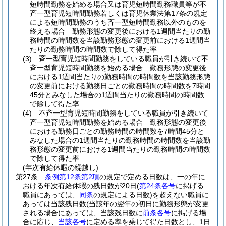
短時間勤務を始める場合又は育児短時間勤務職員等が不
斉一型育児短時間勤務若しくは育児休業法第17条の規定
による短時間勤務のうち斉一型短時間勤務以外のものを
終える場合 勤務形態の変更後における1週間当たりの勤
務時間の時間数を当該勤務形態の変更前における1週間当
たりの勤務時間の時間数で除して得た率
(3)
斉一型育児短時間勤務をしている職員が引き続いて不
斉一型育児短時間勤務を始める場合 勤務形態の変更後
における1週間当たりの勤務時間の時間数を当該勤務形態
の変更前における勤務日ごとの勤務時間の時間数を7時間
45分とみなした場合の1週間当たりの勤務時間の時間数
で除して得た率
(4)
不斉一型育児短時間勤務をしている職員が引き続いて
斉一型育児短時間勤務を始める場合 勤務形態の変更後
における勤務日ごとの勤務時間の時間数を7時間45分と
みなした場合の1週間当たりの勤務時間の時間数を当該勤
務形態の変更前における1週間当たりの勤務時間の時間数
で除して得た率
(年次有給休暇の繰越し)
第27条
条例第12条第2項
の規定で定める日数は、一の年に
おける年次有給休暇の残日数が20日
(
第24条各号
に掲げる
職員にあっては、
同条
の規定による日数)
を超えない職員に
あっては当該残日数
(当該年の翌年の初日に勤務形態が変更
される場合にあっては、当該残日数に
前条各号
に掲げる場
合に応じ、
当該各号
に定める率を乗じて得た日数とし、1日