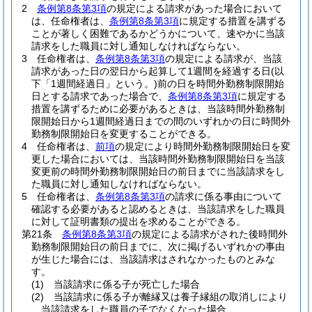
2
条例第8条第3項
の規定による請求があった場合において
は、任命権者は、
条例第8条第3項
に規定する措置を講ずる
ことが著しく困難であるかどうかについて、速やかに当該
請求をした職員に対し通知しなければならない。
3
任命権者は、
条例第8条第3項
の規定による請求が、当該
請求があった日の翌日から起算して1週間を経過する日
(以
下「1週間経過日」という。)
前の日を時間外勤務制限開始
日とする請求であった場合で、
条例第8条第3項
に規定する
措置を講ずるために必要があるときは、当該時間外勤務制
限開始日から1週間経過日までの間のいずれかの日に時間外
勤務制限開始日を変更することができる。
4
任命権者は、
前項
の規定により時間外勤務制限開始日を変
更した場合においては、当該時間外勤務制限開始日を当該
変更前の時間外勤務制限開始日の前日までに当該請求をし
た職員に対し通知しなければならない。
5
任命権者は、
条例第8条第3項
の請求に係る事由について
確認する必要があると認めるときは、当該請求をした職員
に対して証明書類の提出を求めることができる。
第21条
条例第8条第3項
の規定による請求がされた後時間外
勤務制限開始日の前日までに、次に掲げるいずれかの事由
が生じた場合には、当該請求はされなかったものとみな
す。
(1)
当該請求に係る子が死亡した場合
(2)
当該請求に係る子が離縁又は養子縁組の取消しにより
当該請求をした職員の子でなくなった場合