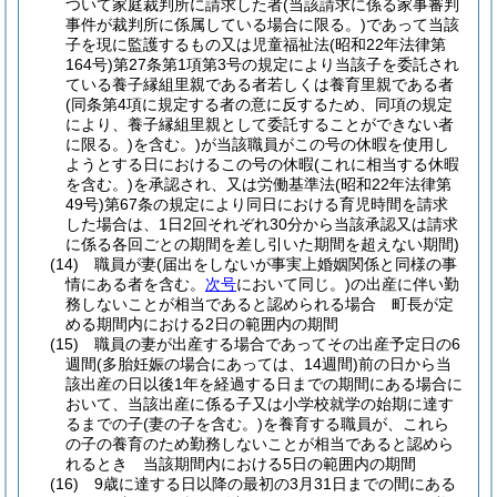
ついて家庭裁判所に請求した者
(当該請求に係る家事審判
事件が裁判所に係属している場合に限る。)
であって当該
子を現に監護するもの又は児童福祉法
(昭和22年法律第
164号)
第27条第1項第3号の規定により当該子を委託され
ている養子縁組里親である者若しくは養育里親である者
(同条第4項に規定する者の意に反するため、同項の規定
により、養子縁組里親として委託することができない者
に限る。)
を含む。)
が当該職員がこの号の休暇を使用し
ようとする日におけるこの号の休暇
(これに相当する休暇
を含む。)
を承認され、又は労働基準法
(昭和22年法律第
49号)
第67条の規定により同日における育児時間を請求
した場合は、1日2回それぞれ30分から当該承認又は請求
に係る各回ごとの期間を差し引いた期間を超えない期間)
(14)
職員が妻
(届出をしないが事実上婚姻関係と同様の事
情にある者を含む。
次号
において同じ。)
の出産に伴い勤
務しないことが相当であると認められる場合 町長が定
める期間内における2日の範囲内の期間
(15)
職員の妻が出産する場合であってその出産予定日の6
週間
(多胎妊娠の場合にあっては、14週間)
前の日から当
該出産の日以後1年を経過する日までの期間にある場合に
おいて、当該出産に係る子又は小学校就学の始期に達す
るまでの子
(妻の子を含む。)
を養育する職員が、これら
の子の養育のため勤務しないことが相当であると認めら
れるとき 当該期間内における5日の範囲内の期間
(16)
9歳に達する日以降の最初の3月31日までの間にある