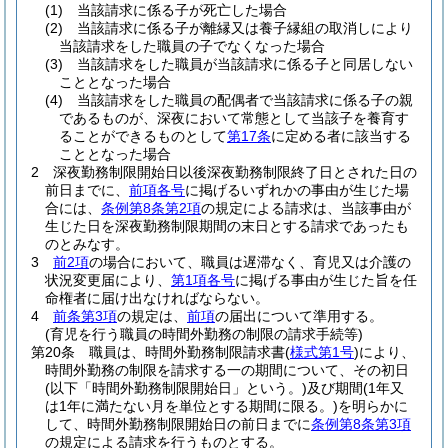
(1)
当該請求に係る子が死亡した場合
(2)
当該請求に係る子が離縁又は養子縁組の取消しにより
当該請求をした職員の子でなくなった場合
(3)
当該請求をした職員が当該請求に係る子と同居しない
こととなった場合
(4)
当該請求をした職員の配偶者で当該請求に係る子の親
であるものが、深夜において常態として当該子を養育す
ることができるものとして
第17条
に定める者に該当する
こととなった場合
2
深夜勤務制限開始日以後深夜勤務制限終了日とされた日の
前日までに、
前項各号
に掲げるいずれかの事由が生じた場
合には、
条例第8条第2項
の規定による請求は、当該事由が
生じた日を深夜勤務制限期間の末日とする請求であったも
のとみなす。
3
前2項
の場合において、職員は遅滞なく、育児又は介護の
状況変更届により、
第1項各号
に掲げる事由が生じた旨を任
命権者に届け出なければならない。
4
前条第3項
の規定は、
前項
の届出について準用する。
(育児を行う職員の時間外勤務の制限の請求手続等)
第20条
職員は、時間外勤務制限請求書
(
様式第1号
)
により、
時間外勤務の制限を請求する一の期間について、その初日
(以下「時間外勤務制限開始日」という。)
及び期間
(1年又
は1年に満たない月を単位とする期間に限る。)
を明らかに
して、時間外勤務制限開始日の前日までに
条例第8条第3項
の規定による請求を行うものとする。