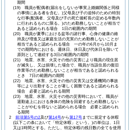
期間
(19)
職員が配偶者
(届出をしないが事実上婚姻関係と同様
の事情にある者を含む。)
父母及び子の追悼のための特別
な行事
(配偶者、父母及び子の死亡後町長の定める年数内
に行われるものに限る。)
のため勤務しないことが相当で
あると認められる場合 1日の範囲内の期間
(20)
職員が夏季における盆等の諸行事、心身の健康の維
持及び増進又は家庭生活の充実のため勤務しないことが
相当であると認められる場合 一の年の6月から10月ま
での期間内における、週休日、休日及び代休日を除いて
原則として連続する3日の範囲内の期間
(21)
地震、水害、火災その他の災害により職員の現住居
が滅失し、又は損壊した場合で、職員が当該住居の復旧
作業等のため勤務しないことが相当であると認められる
とき 7日の範囲内の期間
(22)
地震、水害、火災その他の災害又は交通機関の事故
等により出勤することが著しく困難であると認められる
場合 必要と認められる期間
(23)
地震、水害、火災その他の災害時において、職員が
退勤途上における身体の危険を回避するため勤務しない
ことがやむを得ないと認められる場合 必要と認められ
る期間
2
前項第5号の2
及び
第14号
から
第17号
までに規定する休暇
(以下この条において「特定休暇」という。)
の単位は、1日
又は1時間とする。
ただし、特定休暇の残日数の全てを使用