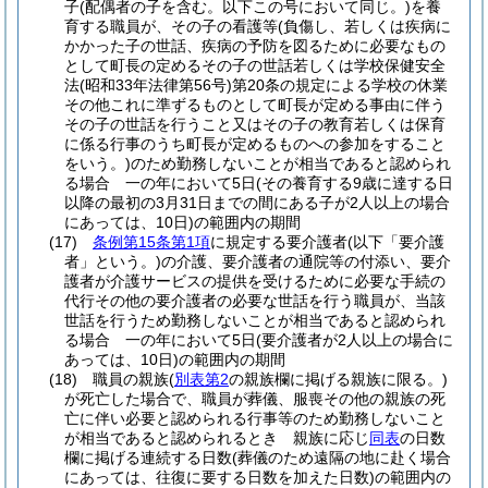
子
(配偶者の子を含む。以下この号において同じ。)
を養
育する職員が、その子の看護等
(負傷し、若しくは疾病に
かかった子の世話、疾病の予防を図るために必要なもの
として町長の定めるその子の世話若しくは学校保健安全
法
(昭和33年法律第56号)
第20条の規定による学校の休業
その他これに準ずるものとして町長が定める事由に伴う
その子の世話を行うこと又はその子の教育若しくは保育
に係る行事のうち町長が定めるものへの参加をすること
をいう。)
のため勤務しないことが相当であると認められ
る場合 一の年において5日
(その養育する9歳に達する日
以降の最初の3月31日までの間にある子が2人以上の場合
にあっては、10日)
の範囲内の期間
(17)
条例第15条第1項
に規定する要介護者
(以下「要介護
者」という。)
の介護、要介護者の通院等の付添い、要介
護者が介護サービスの提供を受けるために必要な手続の
代行その他の要介護者の必要な世話を行う職員が、当該
世話を行うため勤務しないことが相当であると認められ
る場合 一の年において5日
(要介護者が2人以上の場合に
あっては、10日)
の範囲内の期間
(18)
職員の親族
(
別表第2
の親族欄に掲げる親族に限る。)
が死亡した場合で、職員が葬儀、服喪その他の親族の死
亡に伴い必要と認められる行事等のため勤務しないこと
が相当であると認められるとき 親族に応じ
同表
の日数
欄に掲げる連続する日数
(葬儀のため遠隔の地に赴く場合
にあっては、往復に要する日数を加えた日数)
の範囲内の