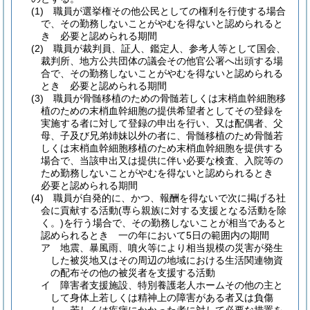
(1)
職員が選挙権その他公民としての権利を行使する場合
で、その勤務しないことがやむを得ないと認められると
き 必要と認められる期間
(2)
職員が裁判員、証人、鑑定人、参考人等として国会、
裁判所、地方公共団体の議会その他官公署へ出頭する場
合で、その勤務しないことがやむを得ないと認められる
とき 必要と認められる期間
(3)
職員が骨髄移植のための骨髄若しくは末梢血幹細胞移
植のための末梢血幹細胞の提供希望者としてその登録を
実施する者に対して登録の申出を行い、又は配偶者、父
母、子及び兄弟姉妹以外の者に、骨髄移植のため骨髄若
しくは末梢血幹細胞移植のため末梢血幹細胞を提供する
場合で、当該申出又は提供に伴い必要な検査、入院等の
ため勤務しないことがやむを得ないと認められるとき
必要と認められる期間
(4)
職員が自発的に、かつ、報酬を得ないで次に掲げる社
会に貢献する活動
(専ら親族に対する支援となる活動を除
く。)
を行う場合で、その勤務しないことが相当であると
認められるとき 一の年において5日の範囲内の期間
ア
地震、暴風雨、噴火等により相当規模の災害が発生
した被災地又はその周辺の地域における生活関連物資
の配布その他の被災者を支援する活動
イ
障害者支援施設、特別養護老人ホームその他の主と
して身体上若しくは精神上の障害がある者又は負傷