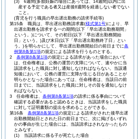
(3)
6週間
(多胎妊娠の場合にあっては、14週間)
以内に出
産する予定である者又は産後8週間を経過しない者でない
こと。
(育児を行う職員の早出遅出勤務の請求手続等)
第15条
職員は、早出遅出勤務請求書
(
様式第1号
)
により、早
出遅出勤務を請求する一の期間
(以下「早出遅出勤務期間」
という。)
について、その初日
(以下「早出遅出勤務開始
日」という。)
及び末日
(以下「早出遅出勤務終了日」とい
う。)
を明らかにして、早出遅出勤務開始日の前日までに
条
例第8条第1項
の規定による請求を行うものとする。
2
条例第8条第1項
の規定による請求があった場合において
は、任命権者は、公務の運営の支障について、速やかに当
該請求をした職員に対し通知しなければならない。
当該通
知後において、公務の運営に支障が生じる日があることが
明らかとなった場合にあっては、任命権者は、当該日の前
日までに、当該請求をした職員に対しその旨を通知しなけ
ればならない。
3
任命権者は、
条例第8条第1項
の請求に係る事由について
確認する必要があると認めるときは、当該請求をした職員
に対して証明書類の提出を求めることができる。
第16条
条例第8条第1項
の規定による請求がされた後早出遅
出勤務開始日とされた日の前日までに、次に掲げるいずれ
かの事由が生じた場合には、当該請求はされなかったもの
とみなす。
(1)
当該請求に係る子が死亡した場合