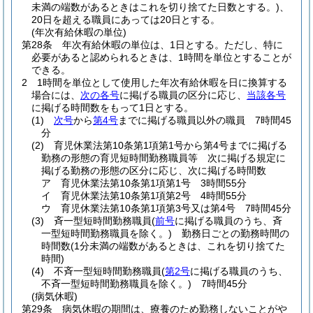
未満の端数があるときはこれを切り捨てた日数とする。)
、
20日を超える職員にあっては20日とする。
(年次有給休暇の単位)
第28条
年次有給休暇の単位は、1日とする。
ただし、特に
必要があると認められるときは、1時間を単位とすることが
できる。
2
1時間を単位として使用した年次有給休暇を日に換算する
場合には、
次の各号
に掲げる職員の区分に応じ、
当該各号
に掲げる時間数をもって1日とする。
(1)
次号
から
第4号
までに掲げる職員以外の職員 7時間45
分
(2)
育児休業法第10条第1項第1号から第4号までに掲げる
勤務の形態の育児短時間勤務職員等 次に掲げる規定に
掲げる勤務の形態の区分に応じ、次に掲げる時間数
ア
育児休業法第10条第1項第1号 3時間55分
イ
育児休業法第10条第1項第2号 4時間55分
ウ
育児休業法第10条第1項第3号又は第4号 7時間45分
(3)
斉一型短時間勤務職員
(
前号
に掲げる職員のうち、斉
一型短時間勤務職員を除く。)
勤務日ごとの勤務時間の
時間数
(1分未満の端数があるときは、これを切り捨てた
時間)
(4)
不斉一型短時間勤務職員
(
第2号
に掲げる職員のうち、
不斉一型短時間勤務職員を除く。)
7時間45分
(病気休暇)
第29条
病気休暇の期間は、療養のため勤務しないことがや