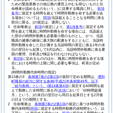
ための緊急業務その他公務の運営上やむを得ないものと任
命権者が認めるものをいう。)
に従事する職員に対し、
前項
各号
に規定する時間を超えて時間外勤務を命ずる必要があ
る場合については、
同項
(当該超えることとなる時間に係る
部分に限る。)
の規定は、適用しない。
3
任命権者は、
前項
の規定により、
第1項各号
に規定する時
間を超えて職員に時間外勤務を命ずる場合には、当該超え
た部分の時間外勤務を必要最小限のものとし、かつ、当該
職員の健康の確保に最大限の配慮をするとともに、当該時
間外勤務を命じた日が属する当該時間の算定に係る1年の末
日の翌日から起算して6月以内に、当該時間外勤務に係る要
因の整理、分析及び検証を行わなければならない。
4
前3項
に定めるもののほか、職員に時間外勤務を命ずる場
合における時間の上限に関し必要な事項は、町長が定め
る。
(時間外勤務代休時間の指定)
第13条の3
条例第7条の2第1項
の規則で定める期間は、
湧別
町職員の給与に関する条例
(平成21年条例第49号。以下
「給与条例」という。)
第14条第4項
に規定する60時間を超
えて勤務した全時間に係る月
(
次項
において「60時間超過
月」という。)
の末日の翌日から同日を起算日とする2月後
の日までの期間とする。
2
任命権者は、
条例第7条の2第1項
の規定に基づき時間外勤
務代休時間
(
同項
に規定する時間外勤務代休時間をいう。以