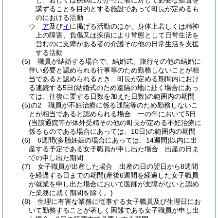
し、若しくは疾病にかかった者に対して必要な措置を
講ずることを目的とする施設であって町長が定めるも
のにおける活動
ウ
ア
及び
イ
に掲げる活動のほか、身体上若しくは精神
上の障害、負傷又は疾病により常態として日常生活を
営むのに支障がある者の介護その他の日常生活を支援
する活動
(5)
職員が結婚する場合で、結婚式、旅行その他の結婚に
伴い必要と認められる行事等のため勤務しないことが相
当であると認められるとき 町長が定める期間内におけ
る連続する5日
(結婚式のため遠隔の地に赴く場合にあっ
ては、往復に要する日数を加えた日数)
の範囲内の期間
(5)の2
職員が不妊治療に係る通院等のため勤務しないこ
とが相当であると認められる場合 一の年において5日
(当該通院等が体外受精その他の町長が定める不妊治療に
係るものである場合にあっては、10日)
の範囲内の期間
(6)
6週間
(多胎妊娠の場合にあっては、14週間)
以内に出
産する予定である女子職員が申し出た場合 出産の日ま
での申し出た期間
(7)
女子職員が出産した場合 出産の日の翌日から8週間
を経過する日までの期間
(産後6週間を経過した女子職員
が就業を申し出た場合において医師が支障がないと認め
た業務に就く期間を除く。)
(8)
生理に有害な業務に従事する女子職員及び生理日にお
いて勤務することが著しく困難である女子職員が申し出