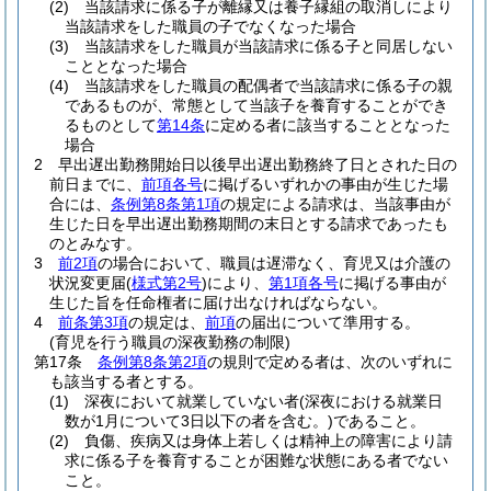
(2)
当該請求に係る子が離縁又は養子縁組の取消しにより
当該請求をした職員の子でなくなった場合
(3)
当該請求をした職員が当該請求に係る子と同居しない
こととなった場合
(4)
当該請求をした職員の配偶者で当該請求に係る子の親
であるものが、常態として当該子を養育することができ
るものとして
第14条
に定める者に該当することとなった
場合
2
早出遅出勤務開始日以後早出遅出勤務終了日とされた日の
前日までに、
前項各号
に掲げるいずれかの事由が生じた場
合には、
条例第8条第1項
の規定による請求は、当該事由が
生じた日を早出遅出勤務期間の末日とする請求であったも
のとみなす。
3
前2項
の場合において、職員は遅滞なく、育児又は介護の
状況変更届
(
様式第2号
)
により、
第1項各号
に掲げる事由が
生じた旨を任命権者に届け出なければならない。
4
前条第3項
の規定は、
前項
の届出について準用する。
(育児を行う職員の深夜勤務の制限)
第17条
条例第8条第2項
の規則で定める者は、次のいずれに
も該当する者とする。
(1)
深夜において就業していない者
(深夜における就業日
数が1月について3日以下の者を含む。)
であること。
(2)
負傷、疾病又は身体上若しくは精神上の障害により請
求に係る子を養育することが困難な状態にある者でない
こと。