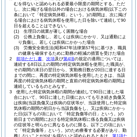
むを得ないと認められる必要最小限度の期間とする。
ただ
し、次に掲げる場合以外の場合における病気休暇
(以下この
条において「特定病気休暇」という。)
の期間は、次に掲げ
る場合における病気休暇を使用した日を除いて連続して90
日を超えることはできない。
(1)
生理日の就業が著しく困難な場合
(2)
公務上負傷し、若しくは疾病にかかり、又は通勤によ
り負傷し、若しくは疾病にかかった場合
(3)
労働安全衛生法
(昭和47年法律第57号)
に基づき、職員
の健康を確保するために勤務の軽減の措置を受けた場合
2
前項ただし書
、
次項
及び
第4項
の規定の適用については、
連続する8日以上の期間の特定病気休暇を使用した職員が、
その期間の末日の翌日から、実勤務日数が20日に達する日
までの間に、再度の特定病気休暇を使用したときは、当該
再度の特定病気休暇の期間と直前の特定病気休暇の期間は
連続しているものとみなす。
3
使用した特定病気休暇の期間が連続して90日に達した場
合において、90日に達した日後においても引き続き負傷又
は疾病
(当該負傷又は疾病の症状等が、当該使用した特定病
気休暇の期間の初日から当該負傷をし、又は疾病にかかっ
た日
(以下もの項において「特定負傷等の日」という。)
の
前日までの期間における特定病気休暇に係る負傷又は疾病
の症状等と明らかに異なるものに限る。以下この項におい
て「特定負傷等」という。)
のため療養する必要があり、勤
務しないことがやむを得ないと認められるときは、
第1項た