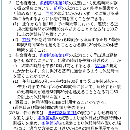
2
任命権者は、
条例第3条第2項
の規定により勤務時間を割
り振る場合において、
前項
の規定によると能率を阻害する
と認めるときは、
同項
の規定にかかわらず、次に掲げる基
準に適合するように休憩時間を置くことができる。
(1)
正午から午後1時までの時間帯において、連続する正
規の勤務時間が5時間30分を超えることとなる前に30分
以上の休憩時間を置くこと。
(2)
前号
の休憩時間の終わる時刻から連続する正規の勤務
時間5時間30分を超えることとなる前に30分以上の休憩
時間を置くこと。
3
任命権者は、
条例第8条第1項
の規定により早出遅出勤務
をさせる場合において、始業の時刻を午前7時以後とし、か
つ、終業の時刻を午後10時以前とするとき、
第1項
の規定
にかかわらず、次に掲げる基準に適合するように休憩時間
を置くことができる。
(1)
午前11時30分から午後1時30分まで又は午後5時から
午後7時までのいずれかの時間帯において、連続する正規
の勤務時間が連続6時間30分を越えることとなる前に30
分以上の休憩時間を置くこと。
4
職員は、休憩時間を自由に利用することができる。
(週休日及び勤務時間の割振り等の明示)
第7条
任命権者は、
条例第3条第2項
の規定により勤務時間
を割り振り、
条例第4条
の規定により週休日及び勤務時間の
割振りを定め、
条例第6条
の規定により休憩時間を置いた場
合には、適当な方法により速やかにその内容を明示するも