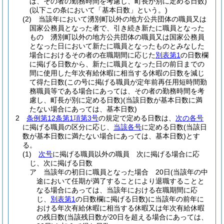
は、その者の勤務時間を考慮し、町長が別に定める日数)
(以下この条において「基本日数」という。)
(2)
当該年において湧別町以外の地方公共団体の職員又は
国家公務員となった者で、引き続き新たに職員となった
もの 湧別町以外の地方公共団体の職員又は国家公務員
となった日において新たに職員となったものとみなした
場合におけるその者の在職期間に応じた
別表第1
の日数欄
に掲げる日数から、新たに職員となった日の前日までの
間に使用した年次有給休暇に相当する休暇の日数を減じ
て得た日数
(この号に掲げる職員が定年前再任用短時間勤
務職員等である場合にあっては、その者の勤務時間を考
慮し、町長が別に定める日数)
(当該日数が基本日数に満
たない場合にあっては、基本日数)
2
条例第12条第1項第3号
の規定で定める日数は、
次の各号
に掲げる職員の区分に応じ、
当該各号
に定める日数
(当該日
数が基本日数に満たない場合にあっては、基本日数)
とす
る。
(1)
次号
に掲げる職員以外の職員 次に掲げる場合に応
じ、次に掲げる日数
ア
当該年の初日に職員となった場合 20日
(当該年の中
途において任期が満了することにより退職することと
なる場合にあっては、当該年における在職期間に応
じ、
別表第1
の日数欄に掲げる日数)
に当該年の前年に
おける年次有給休暇に相当する休暇又は年次有給休暇
の残日数
(当該残日数が20日を超える場合にあっては、