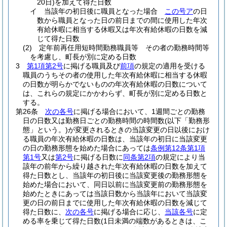
20日)
を加えて得た日数
イ
当該年の初日後に職員となった場合
この号ア
の日
数から職員となった日の前日までの間に使用した年次
有給休暇に相当する休暇又は年次有給休暇の日数を減
じて得た日数
(2)
定年前再任用短時間勤務職員等 その者の勤務時間等
を考慮し、町長が別に定める日数
3
第1項第2号
に掲げる職員及び
前項
の規定の適用を受ける
職員のうちその者の使用した年次有給休暇に相当する休暇
の日数が明らかでないものの年次有給休暇の日数について
は、これらの規定にかかわらず、町長が別に定める日数と
する。
第26条
次の各号
に掲げる場合において、1週間ごとの勤務
日の日数又は勤務日ごとの勤務時間の時間数
(以下「勤務形
態」という。)
が変更されるときの当該変更の日以後におけ
る職員の年次有給休暇の日数は、当該年の初日に当該変更
の日の勤務形態を始めた場合にあっては
条例第12条第1項
第1号
又は
第2号
に掲げる日数に
同条第2項
の規定により当
該年の前年から繰り越された年次有給休暇の日数を加えて
得た日数とし、当該年の初日後に当該変更後の勤務形態を
始めた場合において、同日以前に当該変更前の勤務形態を
始めたときにあっては当該日数から当該年において当該変
更の日の前日までに使用した年次有給休暇の日数を減じて
得た日数に、
次の各号
に掲げる場合に応じ、
当該各号
に定
める率を乗じて得た日数
(1日未満の端数があるときは、こ