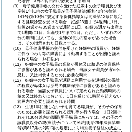
た場合 3日の範囲内で必要とする期間
(9)
母子健康手帳の交付を受けた妊娠中の女子職員及び出
産後1年以内の女子職員が母子保健法
(昭和40年法律第
141号)
第10条に規定する保健指導又は同法第13条に規定
する健康診査を受ける場合 妊娠23週まで4週間に1日、
妊娠24週から35週まで2週間に1日、妊娠36週から出産ま
で1週間に1日、出産後1年まで1日。
ただし、いずれの区
分の期間においても、医師の特別の指示があった場合
は、その指示された日数とする。
(10)
母子健康手帳の交付を受けた妊娠中の職員が、妊娠
に伴うつわり等の障害により勤務することが困難と認め
られる場合 14日以内
(11)
妊娠中の女子職員の業務が母体又は胎児の健康保持
に影響があると認められる場合 当該女子職員が適宜休
息し、又は補食するために必要な時間
(12)
妊娠中の女子職員が通勤に利用する交通機関の混雑
の程度が母体又は胎児の健康保持に影響があると認めら
れる場合 当該女子職員について定められた勤務時間の
始め又は終わりにおいて、1日を通じて1時間を超えない
範囲内で必要と認められる時間
(13)
生後1年に達しない子を育てる職員が、その子の保育
のために必要と認められる授乳等を行う場合 1日2回そ
れぞれ30分以内の期間
(男子職員にあっては、その子の当
該職員以外の親
(当該子について民法
(明治29年法律第89
号)
第817条の2第1項の規定により特別養子縁組の成立に