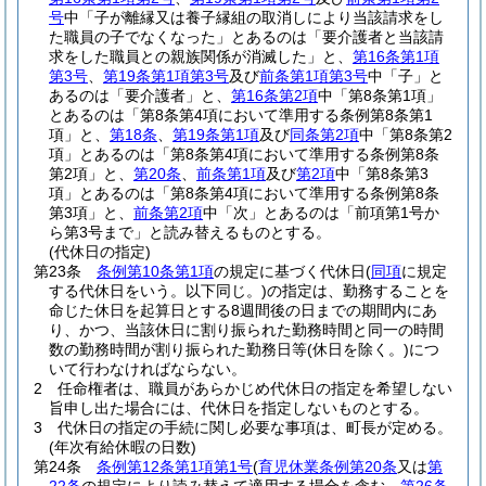
号
中「子が離縁又は養子縁組の取消しにより当該請求をし
た職員の子でなくなった」とあるのは「要介護者と当該請
求をした職員との親族関係が消滅した」と、
第16条第1項
第3号
、
第19条第1項第3号
及び
前条第1項第3号
中「子」と
あるのは「要介護者」と、
第16条第2項
中「第8条第1項」
とあるのは「第8条第4項において準用する条例第8条第1
項」と、
第18条
、
第19条第1項
及び
同条第2項
中「第8条第2
項」とあるのは「第8条第4項において準用する条例第8条
第2項」と、
第20条
、
前条第1項
及び
第2項
中「第8条第3
項」とあるのは「第8条第4項において準用する条例第8条
第3項」と、
前条第2項
中「次」とあるのは「前項第1号か
ら第3号まで」と読み替えるものとする。
(代休日の指定)
第23条
条例第10条第1項
の規定に基づく代休日
(
同項
に規定
する代休日をいう。以下同じ。)
の指定は、勤務することを
命じた休日を起算日とする8週間後の日までの期間内にあ
り、かつ、当該休日に割り振られた勤務時間と同一の時間
数の勤務時間が割り振られた勤務日等
(休日を除く。)
につ
いて行わなければならない。
2
任命権者は、職員があらかじめ代休日の指定を希望しない
旨申し出た場合には、代休日を指定しないものとする。
3
代休日の指定の手続に関し必要な事項は、町長が定める。
(年次有給休暇の日数)
第24条
条例第12条第1項第1号
(
育児休業条例第20条
又は
第