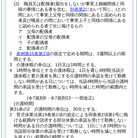
(2)
職員又は配偶者
(届出をしないが事実上婚姻関係と同
様の事情にある者を含む。
別表第2
において同じ。)
との
間において事実上父母と同様の関係にあると認められる
者及び職員との間において事実上子と同様の関係にある
と認められる者で次に掲げるもの
ア
父母の配偶者
イ
配偶者の父母の配偶者
ウ
子の配偶者
エ
配偶者の子
2
条例第15条第1項
の規定で定める期間は、2週間以上の期
間とする。
3
介護休暇の単位は、1日又は1時間とする。
4
1時間を単位とする介護休暇は、1日を通じ4時間
(当該介
護休暇と要介護者を異にする介護時間の承認を受けて勤務
しない時間がある日については、当該4時間から当該介護時
間の承認を受けて勤務しない時間を減じた時間)
の範囲内と
する。
(令7規則8・令7規則23・一部改正)
(介護時間)
第31条の2
介護時間の単位は、30分とする。
2
育児休業法第19条第1項の規定による同条第2項第1号に掲
げる範囲内で請求する部分休業の承認を受けて勤務しない
時間がある日の介護時間については、1日につき2時間から
当該部分休業の承認を受けて勤務しない時間を減じた時間
を超えない範囲内の時間とする。