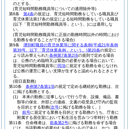
のとする。
(育児短時間勤務職員等についての適用除外等)
第8条
第4条
の規定は、育児短時間勤務をしている職員及び
育児休業法第17条の規定による短時間勤務をしている職員
(以下「育児短時間勤務職員等」という。)
には適用しな
い。
(育児短時間勤務職員等に正規の勤務時間以外の時間におけ
る勤務を命ずることができる場合)
第9条
湧別町職員の育児休業等に関する条例
(平成21年条例
第39号。以下「育児休業条例」という。)
第20条
の規定に
より読み替えられた
条例第7条第2項
の規則で定める場合
は、公務のため臨時又は緊急の必要がある場合において、
育児短時間勤務職員等に
同項
に規定する勤務を命じなけれ
ば公務の運営に著しい支障が生ずると認められるときとす
る。
(宿日直勤務)
第10条
条例第7条第1項
の規定で定める継続的な勤務は、次
に掲げる勤務とする。
(1)
本来の勤務に従事しないで行う庁舎、設備、備品、書
類等の保全、外部との連絡、文書の収受及び庁内の監視
を目的とする勤務
(
次号
に掲げる勤務を除く。)
(2)
前号
に規定する業務を目的とする勤務のうち、庁舎に
附属する居住室において私生活を営みつつ常時行う勤務
第11条
任命権者は、
前条第2号
に掲げる勤務を命ずる場合
には、当該勤務が必要やむを得ないものであり、かつ、職