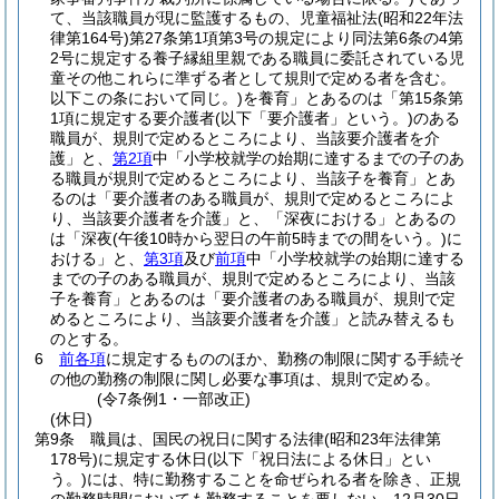
て、当該職員が現に監護するもの、児童福祉法
(昭和22年法
律第164号)
第27条第1項第3号の規定により同法第6条の4第
2号に規定する養子縁組里親である職員に委託されている児
童その他これらに準ずる者として規則で定める者を含む。
以下この条において同じ。)
を養育」とあるのは「第15条第
1項に規定する要介護者
(以下「要介護者」という。)
のある
職員が、規則で定めるところにより、当該要介護者を介
護」と、
第2項
中「小学校就学の始期に達するまでの子のあ
る職員が規則で定めるところにより、当該子を養育」とあ
るのは「要介護者のある職員が、規則で定めるところによ
り、当該要介護者を介護」と、「深夜における」とあるの
は「深夜
(午後10時から翌日の午前5時までの間をいう。)
に
おける」と、
第3項
及び
前項
中「小学校就学の始期に達する
までの子のある職員が、規則で定めるところにより、当該
子を養育」とあるのは「要介護者のある職員が、規則で定
めるところにより、当該要介護者を介護」と読み替えるも
のとする。
6
前各項
に規定するもののほか、勤務の制限に関する手続そ
の他の勤務の制限に関し必要な事項は、規則で定める。
(令7条例1・一部改正)
(休日)
第9条
職員は、国民の祝日に関する法律
(昭和23年法律第
178号)
に規定する休日
(以下「祝日法による休日」とい
う。)
には、特に勤務することを命ぜられる者を除き、正規