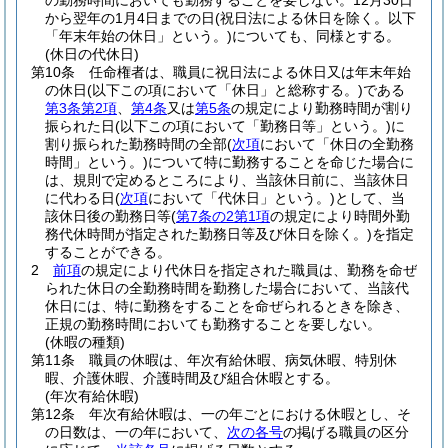
の勤務時間においても勤務することを要しない。
12月30日
から翌年の1月4日までの日
(祝日法による休日を除く。以下
「年末年始の休日」という。)
についても、同様とする。
(休日の代休日)
第10条
任命権者は、職員に祝日法による休日又は年末年始
の休日
(以下この項において「休日」と総称する。)
である
第3条第2項
、
第4条
又は
第5条
の規定により勤務時間が割り
振られた日
(以下この項において「勤務日等」という。)
に
割り振られた勤務時間の全部
(
次項
において「休日の全勤務
時間」という。)
について特に勤務することを命じた場合に
は、規則で定めるところにより、当該休日前に、当該休日
に代わる日
(
次項
において「代休日」という。)
として、当
該休日後の勤務日等
(
第7条の2第1項
の規定により時間外勤
務代休時間が指定された勤務日等及び休日を除く。)
を指定
することができる。
2
前項
の規定により代休日を指定された職員は、勤務を命ぜ
られた休日の全勤務時間を勤務した場合において、当該代
休日には、特に勤務をすることを命ぜられるときを除き、
正規の勤務時間においても勤務することを要しない。
(休暇の種類)
第11条
職員の休暇は、年次有給休暇、病気休暇、特別休
暇、介護休暇、介護時間及び組合休暇とする。
(年次有給休暇)
第12条
年次有給休暇は、一の年ごとにおける休暇とし、そ
の日数は、一の年において、
次の各号
の掲げる職員の区分