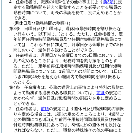
4
任命権者は、職務の特殊性その他の事由により
前3項
に規
定する勤務時間を超えて勤務することを必要とする職員の
勤務時間について、町長の承認を得て、別に定めることが
できる。
(週休日及び勤務時間の割振り)
第3条
日曜日及び土曜日は、週休日
(勤務時間を割り振らな
い日をいう。以下同じ。)
とする。
ただし、任命権者は、定
年前再任用短時間勤務職員及び任期付短時間勤務職員につ
いては、これらの日に加えて、月曜日から金曜日までの5日
間において、週休日を設けることができる。
2
任命権者は、月曜日から金曜日までの5日間において、規
則の定めるところにより、勤務時間を割り振るものとす
る。
ただし、定年前再任用短時間勤務職員及び任期付短時
間勤務職員については、1週間ごとの期間について、1日に
つき7時間45分を超えない範囲内で勤務時間を割り振るも
のとする。
第4条
任命権者は、公務の運営上の事情により特別の形態に
よって勤務する必要のある職員については、
前条
の規定に
かかわらず、週休日及び勤務時間の割振りを別に定めるこ
とができる。
2
任命権者は、
前項
の規定により週休日及び勤務時間の割振
りを定める場合には、規則の定めるところにより、4週間ご
との期間につき8日
(定年前再任用短時間勤務職員及び任期
付短時間勤務職員にあっては、8日以上)
の週休日を設けな
ければならない。
ただし、職務の特殊性その他の事由によ