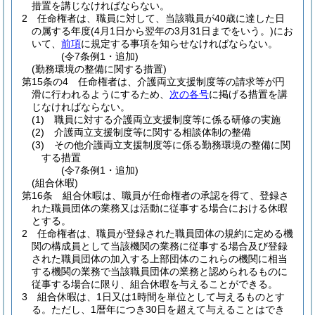
措置を講じなければならない。
2
任命権者は、職員に対して、当該職員が40歳に達した日
の属する年度
(4月1日から翌年の3月31日までをいう。)
にお
いて、
前項
に規定する事項を知らせなければならない。
(令7条例1・追加)
(勤務環境の整備に関する措置)
第15条の4
任命権者は、介護両立支援制度等の請求等が円
滑に行われるようにするため、
次の各号
に掲げる措置を講
じなければならない。
(1)
職員に対する介護両立支援制度等に係る研修の実施
(2)
介護両立支援制度等に関する相談体制の整備
(3)
その他介護両立支援制度等に係る勤務環境の整備に関
する措置
(令7条例1・追加)
(組合休暇)
第16条
組合休暇は、職員が任命権者の承認を得て、登録さ
れた職員団体の業務又は活動に従事する場合における休暇
とする。
2
任命権者は、職員が登録された職員団体の規約に定める機
関の構成員として当該機関の業務に従事する場合及び登録
された職員団体の加入する上部団体のこれらの機関に相当
する機関の業務で当該職員団体の業務と認められるものに
従事する場合に限り、組合休暇を与えることができる。
3
組合休暇は、1日又は1時間を単位として与えるものとす
る。
ただし、1暦年につき30日を超えて与えることはでき