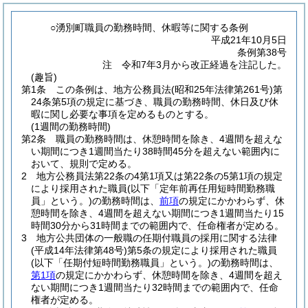
○湧別町職員の勤務時間、休暇等に関する条例
平成21年10月5日
条例第38号
注 令和7年3月から改正経過を注記した。
(趣旨)
第1条
この条例は、地方公務員法
(昭和25年法律第261号)
第
24条第5項の規定に基づき、職員の勤務時間、休日及び休
暇に関し必要な事項を定めるものとする。
(1週間の勤務時間)
第2条
職員の勤務時間は、休憩時間を除き、4週間を超えな
い期間につき1週間当たり38時間45分を超えない範囲内に
おいて、規則で定める。
2
地方公務員法第22条の4第1項又は第22条の5第1項の規定
により採用された職員
(以下「定年前再任用短時間勤務職
員」という。)
の勤務時間は、
前項
の規定にかかわらず、休
憩時間を除き、4週間を超えない期間につき1週間当たり15
時間30分から31時間までの範囲内で、任命権者が定める。
3
地方公共団体の一般職の任期付職員の採用に関する法律
(平成14年法律第48号)
第5条の規定により採用された職員
(以下「任期付短時間勤務職員」という。)
の勤務時間は、
第1項
の規定にかかわらず、休憩時間を除き、4週間を超え
ない期間につき1週間当たり32時間までの範囲内で、任命
権者が定める。