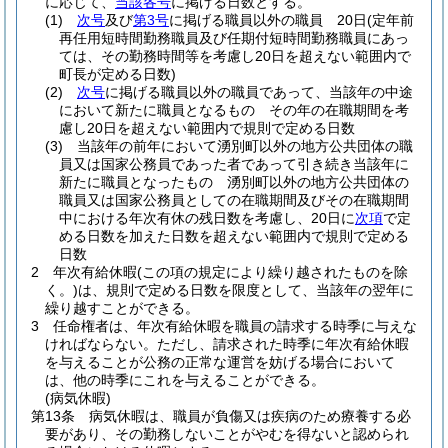
に応じて、
当該各号
に掲げる日数とする。
(1)
次号
及び
第3号
に掲げる職員以外の職員 20日
(定年前
再任用短時間勤務職員及び任期付短時間勤務職員にあっ
ては、その勤務時間等を考慮し20日を超えない範囲内で
町長が定める日数)
(2)
次号
に掲げる職員以外の職員であって、当該年の中途
において新たに職員となるもの その年の在職期間を考
慮し20日を超えない範囲内で規則で定める日数
(3)
当該年の前年において湧別町以外の地方公共団体の職
員又は国家公務員であった者であって引き続き当該年に
新たに職員となったもの 湧別町以外の地方公共団体の
職員又は国家公務員としての在職期間及びその在職期間
中における年次有休の残日数を考慮し、20日に
次項
で定
める日数を加えた日数を超えない範囲内で規則で定める
日数
2
年次有給休暇
(この項の規定により繰り越されたものを除
く。)
は、規則で定める日数を限度として、当該年の翌年に
繰り越すことができる。
3
任命権者は、年次有給休暇を職員の請求する時季に与えな
ければならない。
ただし、請求された時季に年次有給休暇
を与えることが公務の正常な運営を妨げる場合において
は、他の時季にこれを与えることができる。
(病気休暇)
第13条
病気休暇は、職員が負傷又は疾病のため療養する必
要があり、その勤務しないことがやむを得ないと認められ