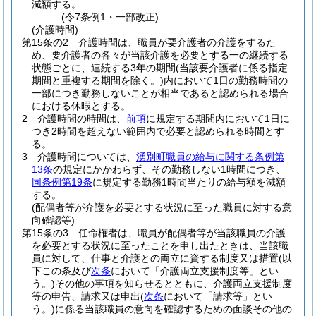
減額する。
(令7条例1・一部改正)
(介護時間)
第15条の2
介護時間は、職員が要介護者の介護をするた
め、要介護者の各々が当該介護を必要とする一の継続する
状態ごとに、連続する3年の期間
(当該要介護者に係る指定
期間と重複する期間を除く。)
内において1日の勤務時間の
一部につき勤務しないことが相当であると認められる場合
における休暇とする。
2
介護時間の時間は、
前項
に規定する期間内において1日に
つき2時間を超えない範囲内で必要と認められる時間とす
る。
3
介護時間については、
湧別町職員の給与に関する条例第
13条
の規定にかかわらず、その勤務しない1時間につき、
同条例第19条
に規定する勤務1時間当たりの給与額を減額
する。
(配偶者等が介護を必要とする状況に至った職員に対する意
向確認等)
第15条の3
任命権者は、職員が配偶者等が当該職員の介護
を必要とする状況に至ったことを申し出たときは、当該職
員に対して、仕事と介護との両立に資する制度又は措置
(以
下この条及び
次条
において「介護両立支援制度等」とい
う。)
その他の事項を知らせるとともに、介護両立支援制度
等の申告、請求又は申出
(
次条
において「請求等」とい
う。)
に係る当該職員の意向を確認するための面談その他の