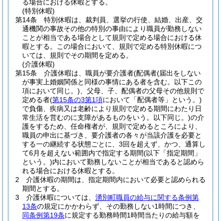
る場合における休暇とする。
(特別休暇)
第14条
特別休暇は、裁判員、選挙の行使、結婚、出産、交
通機関の事故その他の特別の事由により職員が勤務しない
ことが相当である場合として規則で定める場合における休
暇とする。
この場合において、規則で定める特別休暇につ
いては、規則でその期間を定める。
(介護休暇)
第15条
介護休暇は、職員が要介護者
(配偶者
(届出をしない
が事実上婚姻関係と同様の事情にある者を含む。以下この
項において同じ。)
、父母、子、配偶者の父母その他規則で
定める者
(
第15条の3第1項
において「配偶者等」という。)
で負傷、疾病又は老齢により規則で定める期間にわたり日
常生活を営むのに支障があるものをいう。以下同じ。)
の介
護をするため、任命権者が、規則で定めるところにより、
職員の申出に基づき、要介護者の各々が当該介護を必要と
する一の継続する状態ごとに、3回を超えず、かつ、通算し
て6月を超えない範囲内で指定する期間
(以下「指定期間」
という。)
内において勤務しないことが相当であると認めら
れる場合における休暇とする。
2
介護休暇の期間は、指定期間内において必要と認められる
期間とする。
3
介護休暇については、
湧別町職員の給与に関する条例第
13条
の規定にかかわらず、その勤務しない1時間につき、
同条例第19条
に規定する勤務時間1時間当たりの給与額を