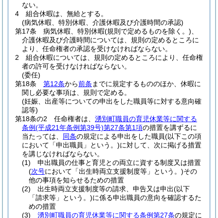
ない。
4
組合休暇は、無給とする。
(病気休暇、特別休暇、介護休暇及び介護時間の承認)
第17条
病気休暇、特別休暇
(規則で定めるものを除く。)
、
介護休暇及び介護時間については、規則の定めるところに
より、任命権者の承認を受けなければならない。
2
組合休暇については、規則の定めるところにより、任命権
者の許可を受けなければならない。
(委任)
第18条
第12条
から
前条
までに規定するもののほか、休暇に
関し必要な事項は、規則で定める。
(妊娠、出産等についての申出をした職員等に対する意向確
認等)
第18条の2
任命権者は、
湧別町職員の育児休業等に関する
条例
(平成21年条例第39号)
第27条第1項
の措置を講ずるに
当たっては、
同条
の規定による申出をした職員
(以下この項
において「申出職員」という。)
に対して、次に掲げる措置
を講じなければならない。
(1)
申出職員の仕事と育児との両立に資する制度又は措置
(
次号
において「出生時両立支援制度等」という。)
その
他の事項を知らせるための措置
(2)
出生時両立支援制度等の請求、申告又は申出
(以下
「請求等」という。)
に係る申出職員の意向を確認するた
めの措置
(3)
湧別町職員の育児休業等に関する条例第27条
の規定に