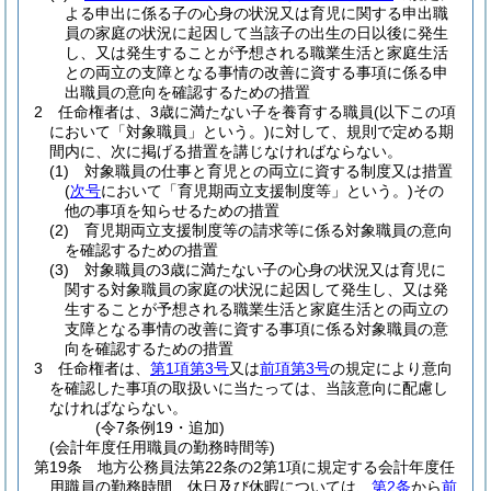
よる申出に係る子の心身の状況又は育児に関する申出職
員の家庭の状況に起因して当該子の出生の日以後に発生
し、又は発生することが予想される職業生活と家庭生活
との両立の支障となる事情の改善に資する事項に係る申
出職員の意向を確認するための措置
2
任命権者は、3歳に満たない子を養育する職員
(以下この項
において「対象職員」という。)
に対して、規則で定める期
間内に、次に掲げる措置を講じなければならない。
(1)
対象職員の仕事と育児との両立に資する制度又は措置
(
次号
において「育児期両立支援制度等」という。)
その
他の事項を知らせるための措置
(2)
育児期両立支援制度等の請求等に係る対象職員の意向
を確認するための措置
(3)
対象職員の3歳に満たない子の心身の状況又は育児に
関する対象職員の家庭の状況に起因して発生し、又は発
生することが予想される職業生活と家庭生活との両立の
支障となる事情の改善に資する事項に係る対象職員の意
向を確認するための措置
3
任命権者は、
第1項第3号
又は
前項第3号
の規定により意向
を確認した事項の取扱いに当たっては、当該意向に配慮し
なければならない。
(令7条例19・追加)
(会計年度任用職員の勤務時間等)
第19条
地方公務員法第22条の2第1項に規定する会計年度任
用職員の勤務時間、休日及び休暇については、
第2条
から
前