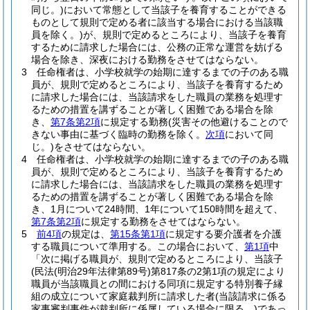
同じ。)
において常態として当該子を養育することができる
ものとして規則で定める者に該当する場合における当該職
員を除く。)
が、規則で定めるところにより、当該子を養育
するために請求した場合には、公務の正常な運営を妨げる
場合を除き、深夜における勤務をさせてはならない。
3
任命権者は、小学校就学の始期に達するまでの子のある職
員が、規則で定めるところにより、当該子を養育するため
に請求した場合には、当該請求をした職員の業務を処理す
るための措置を講ずることが著しく困難である場合を除
き、
第7条第2項
に規定する勤務
(災害その他避けることので
きない事由に基づく臨時の勤務を除く。
次項
において同
じ。)
をさせてはならない。
4
任命権者は、小学校就学の始期に達するまでの子のある職
員が、規則で定めるところにより、当該子を養育するため
に請求した場合には、当該請求をした職員の業務を処理す
るための措置を講ずることが著しく困難である場合を除
き、1月について24時間、1年について150時間を超えて、
第7条第2項
に規定する勤務をさせてはならない。
5
前4項
の規定は、
第15条第1項
に規定する要介護者を介護
する職員について準用する。
この場合において、
第1項
中
「次に掲げる職員が、規則で定めるところにより、当該子
(民法
(明治29年法律第89号)
第817条の2第1項の規定により
職員が当該職員との間における同項に規定する特別養子縁
組の成立について家庭裁判所に請求した者
(当該請求に係る
家事審判事件が裁判所に係属している場合に限る。)
であっ