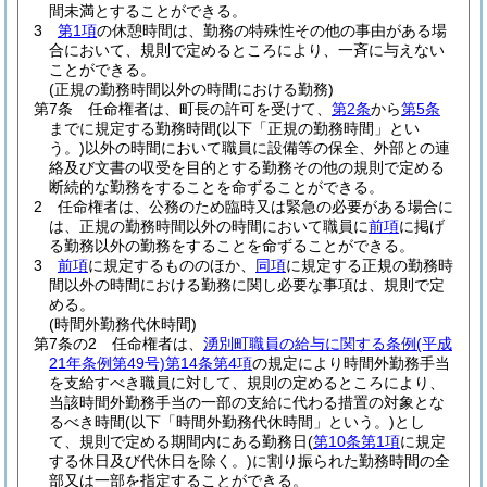
間未満とすることができる。
3
第1項
の休憩時間は、勤務の特殊性その他の事由がある場
合において、規則で定めるところにより、一斉に与えない
ことができる。
(正規の勤務時間以外の時間における勤務)
第7条
任命権者は、町長の許可を受けて、
第2条
から
第5条
までに規定する勤務時間
(以下「正規の勤務時間」とい
う。)
以外の時間において職員に設備等の保全、外部との連
絡及び文書の収受を目的とする勤務その他の規則で定める
断続的な勤務をすることを命ずることができる。
2
任命権者は、公務のため臨時又は緊急の必要がある場合に
は、正規の勤務時間以外の時間において職員に
前項
に掲げ
る勤務以外の勤務をすることを命ずることができる。
3
前項
に規定するもののほか、
同項
に規定する正規の勤務時
間以外の時間における勤務に関し必要な事項は、規則で定
める。
(時間外勤務代休時間)
第7条の2
任命権者は、
湧別町職員の給与に関する条例
(平成
21年条例第49号)
第14条第4項
の規定により時間外勤務手当
を支給すべき職員に対して、規則の定めるところにより、
当該時間外勤務手当の一部の支給に代わる措置の対象とな
るべき時間
(以下「時間外勤務代休時間」という。)
とし
て、規則で定める期間内にある勤務日
(
第10条第1項
に規定
する休日及び代休日を除く。)
に割り振られた勤務時間の全
部又は一部を指定することができる。