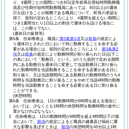
り、4週間ごとの期間につき8日
(定年前再任用短時間勤務職
員及び任期付短時間勤務職員にあっては、8日以上)
の週休
日を設けることが困難である職員について、町長の承認を
得て、規則の定めるところにより、4週間を超えない期間に
つき1週間当たり1日以上の割合で週休日を設ける場合に
は、この限りでない。
(週休日の振替等)
第5条
任命権者は、職員に
第3条第1項
又は
前条
の規定によ
り週休日とされた日において特に勤務することを命ずる必
要がある場合には、規則の定めるところにより、
第3条第2
項
又は
前条
の規定により勤務時間が割り振られた日
(以下こ
の条において「勤務日」という。)
のうち規則で定める期間
内にある勤務日を週休日に変更して当該勤務日に割り振ら
れた勤務時間を当該勤務することを命ずる必要がある日に
割り振り、又は当該期間内にある勤務日の勤務時間のうち4
時間を当該勤務日に割り振ることをやめて当該4時間の勤務
時間を当該勤務することを命ずる必要がある日に割り振る
ことができる。
(休憩時間)
第6条
任命権者は、1日の勤務時間が6時間を超える場合に
おいては、少なくとも1時間の休憩時間を勤務時間の途中に
置かなければならない。
2
任命権者は、1日の勤務時間が6時間を超え8時間以下の場
合において、
前項
の規定によると職員の健康及び福祉に重
大な影響を及ぼすときは、
前項
の休憩時間を45分以上1時