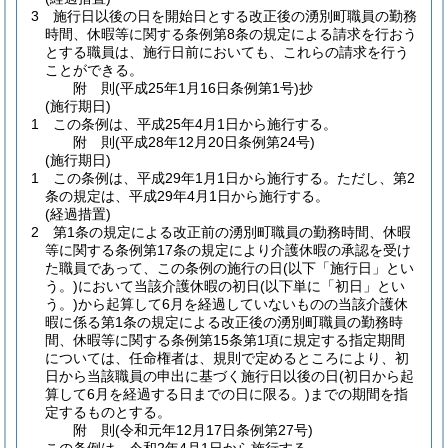
3
施行日以後の日を開始日とする改正後の湧別町職員の勤務
時間、休暇等に関する条例第8条の規定による請求を行おう
とする職員は、施行日前においても、これらの請求を行う
ことができる。
附
則
(平成25年1月16日
条例第1号)
抄
(施行期日)
1
この条例は、平成25年4月1日から施行する。
附
則
(平成28年12月20日
条例第24号)
(施行期日)
1
この条例は、平成29年1月1日から施行する。
ただし、第2
条の規定は、平成29年4月1日から施行する。
(経過措置)
2
第1条の規定による改正前の湧別町職員の勤務時間、休暇
等に関する条例第17条の規定により介護休暇の承認を受け
た職員であって、この条例の施行の日
(以下「施行日」とい
う。)
において当該介護休暇の初日
(以下単に「初日」とい
う。)
から起算して6月を経過していないものの当該介護休
暇に係る第1条の規定による改正後の湧別町職員の勤務時
間、休暇等に関する条例第15条第1項に規定する指定期間
については、任命権者は、規則で定めるところにより、初
日から当該職員の申出に基づく施行日以後の日
(初日から起
算して6月を経過する日までの日に限る。)
までの期間を指
定するものとする。
附
則
(令和元年12月17日
条例第27号)