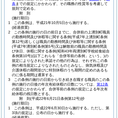
条
までの規定にかかわらず、その職務の性質等を考慮して
規則で定める。
附
則
(施行期日)
1
この条例は、平成21年10月5日から施行する。
(経過措置)
2
この条例の施行の日の前日までに、合併前の上湧別町職員
の勤務時間及び休暇等に関する条例
(平成7年上湧別町条例
第12号)
若しくは職員の勤務時間及び休暇等に関する条例
(平成7年湧別町条例第5号)
又は解散前の職員の勤務時間及
び休日、休暇に関する条例
(昭和43年両湧別町学校給食組合
条例第10号)
(以下これらを「合併等前の条例」という。)
の
規定によりなされた承認その他の行為は、それぞれこの条
例の相当規定によりなされたものとみなし、病気休暇及び
介護休暇の期間並びに特別休暇のうち期間の定めのあるも
のに係る期間は通算する。
3
この条例の施行の日前から引き続き在職する職員のこの条
例の施行の日後の年次有給休暇の日数については、
第12条
の規定にかかわらず、合併等前の条例の規定による年次有
給休暇の残日数とする。
附
則
(平成22年6月21日
条例第12号)
抄
(施行期日)
1
この条例は、平成22年6月30日から施行する。
ただし、第
3項の規定は、公布の日から施行する。
(経過措置)