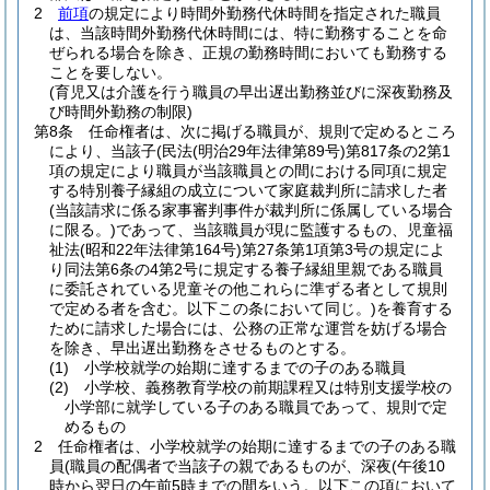
2
前項
の規定により時間外勤務代休時間を指定された職員
は、当該時間外勤務代休時間には、特に勤務することを命
ぜられる場合を除き、正規の勤務時間においても勤務する
ことを要しない。
(育児又は介護を行う職員の早出遅出勤務並びに深夜勤務及
び時間外勤務の制限)
第8条
任命権者は、次に掲げる職員が、規則で定めるところ
により、当該子
(民法
(明治29年法律第89号)
第817条の2第1
項の規定により職員が当該職員との間における同項に規定
する特別養子縁組の成立について家庭裁判所に請求した者
(当該請求に係る家事審判事件が裁判所に係属している場合
に限る。)
であって、当該職員が現に監護するもの、児童福
祉法
(昭和22年法律第164号)
第27条第1項第3号の規定によ
り同法第6条の4第2号に規定する養子縁組里親である職員
に委託されている児童その他これらに準ずる者として規則
で定める者を含む。以下この条において同じ。)
を養育する
ために請求した場合には、公務の正常な運営を妨げる場合
を除き、早出遅出勤務をさせるものとする。
(1)
小学校就学の始期に達するまでの子のある職員
(2)
小学校、義務教育学校の前期課程又は特別支援学校の
小学部に就学している子のある職員であって、規則で定
めるもの
2
任命権者は、小学校就学の始期に達するまでの子のある職
員
(職員の配偶者で当該子の親であるものが、深夜
(午後10
時から翌日の午前5時までの間をいう。以下この項において