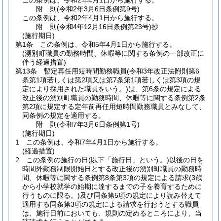
この条例は、令和2年4月1日から施行する。
附
則
(令和2年3月6日
条例第9号)
この条例は、令和2年4月1日から施行する。
附
則
(令和4年12月16日
条例第23号)
抄
(施行期日)
第1条
この条例は、令和5年4月1日から施行する。
(湧別町職員の勤務時間、休暇等に関する条例の一部改正に
伴う経過措置)
第13条
暫定再任用短時間勤務職員
(令和3年改正法附則第6
条第1項若しくは第2項又は第7条第1項若しくは第3項の規
定により採用された職員をいう。)
は、第6条の規定による
改正後の湧別町職員の勤務時間、休暇等に関する条例第2条
第2項に規定する定年前再任用短時間勤務職員とみなして、
同条例の規定を適用する。
附
則
(令和7年3月6日
条例第1号)
(施行期日)
1
この条例は、令和7年4月1日から施行する。
(経過措置)
2
この条例の施行の日
(以下「施行日」という。)
以後の日を
時間外勤務制限開始日とする改正後の湧別町職員の勤務時
間、休暇等に関する条例第8条第3項の規定による請求
(3歳
から小学校就学の始期に達するまでの子を養育するために
行うものに限る。)
及び同条第5項の規定により読み替えて
適用する同条第3項の規定による請求を行おうとする職員
は、施行日前においても、規則の定めるところにより、当