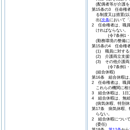
(配偶者等が介護
第15条の3
任命権
る制度又は措置
(
出
(
次条
において「
2
任命権者は、職員
ければならない。
(令7条例1
(勤務環境の整備に
第15条の4
任命権
(1)
職員に対する
(2)
介護両立支援
(3)
その他介護両
(令7条例1
(組合休暇)
第16条
組合休暇は
2
任命権者は、職
これらの機関に相
3
組合休暇は、1日
4
組合休暇は、無
(病気休暇、特別
第17条
病気休暇、
らない。
2
組合休暇につい
(委任)
第18条
第12条
から