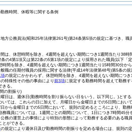
の勤務時間、休暇等に関する条例
、地方公務員法
(昭和25年法律第261号)
第24条第5項の規定に基づき、
間は、休憩時間を除き、4週間を超えない期間につき1週間当たり38時
2条の4第1項又は第22条の5第1項の規定により採用された職員
(以下「
憩時間を除き、4週間を超えない期間につき1週間当たり15時間30分か
一般職の任期付職員の採用に関する法律
(平成14年法律第48号)
第5条の
1項
の規定にかかわらず、休憩時間を除き、4週間を超えない期間につき
務の特殊性その他の事由により
前3項
に規定する勤務時間を超えて勤務す
できる。
間の割振り)
土曜日は、週休日
(勤務時間を割り振らない日をいう。以下同じ。)
とする
ついては、これらの日に加えて、月曜日から金曜日までの5日間におい
曜日から金曜日までの5日間において、規則の定めるところにより、勤務
勤務職員については、1週間ごとの期間について、1日につき7時間45
、公務の運営上の事情により特別の形態によって勤務する必要のある職
ことができる。
項
の規定により週休日及び勤務時間の割振りを定める場合には、規則の定