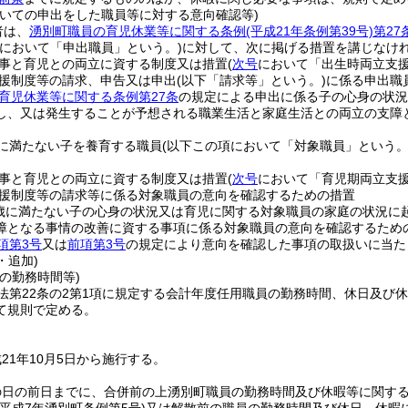
ついての申出をした職員等に対する意向確認等)
者は、
湧別町職員の育児休業等に関する条例
(平成21年条例第39号)
第27
項において「申出職員」という。)
に対して、次に掲げる措置を講じなけ
事と育児との両立に資する制度又は措置
(
次号
において「出生時両立支援
援制度等の請求、申告又は申出
(以下「請求等」という。)
に係る申出職
育児休業等に関する条例第27条
の規定による申出に係る子の心身の状況
し、又は発生することが予想される職業生活と家庭生活との両立の支障
に満たない子を養育する職員
(以下この項において「対象職員」という。
事と育児との両立に資する制度又は措置
(
次号
において「育児期両立支援
援制度等の請求等に係る対象職員の意向を確認するための措置
歳に満たない子の心身の状況又は育児に関する対象職員の家庭の状況に
障となる事情の改善に資する事項に係る対象職員の意向を確認するため
項第3号
又は
前項第3号
の規定により意向を確認した事項の取扱いに当た
・追加)
の勤務時間等)
法第22条の2第1項に規定する会計年度任用職員の勤務時間、休日及び
て規則で定める。
21年10月5日から施行する。
の日の前日までに、合併前の上湧別町職員の勤務時間及び休暇等に関す