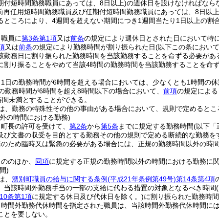
期付短時間勤務職員にあっては、8日以上)
の週休日を設けなければなら
年前再任用短時間勤務職員及び任期付短時間勤務職員にあっては、8日以上
るところにより、4週間を超えない期間につき1週間当たり1日以上の割
、職員に
第3条第1項
又は
前条
の規定により週休日とされた日において特
項
又は
前条
の規定により勤務時間が割り振られた日
(以下この条におい
該勤務日に割り振られた勤務時間を当該勤務することを命ずる必要があ
に割り振ることをやめて当該4時間の勤務時間を当該勤務することを命
、1日の勤務時間が6時間を超える場合においては、少なくとも1時間の
の勤務時間が6時間を超え8時間以下の場合において、
前項
の規定による
1時間未満とすることができる。
は、勤務の特殊性その他の事由がある場合において、規則で定めるとこ
外の時間における勤務)
、町長の許可を受けて、
第2条
から
第5条
までに規定する勤務時間
(以下「
及び文書の収受を目的とする勤務その他の規則で定める断続的な勤務を
務のため臨時又は緊急の必要がある場合には、正規の勤務時間以外の時
もののほか、
同項
に規定する正規の勤務時間以外の時間における勤務に
間)
は、
湧別町職員の給与に関する条例
(平成21年条例第49号)
第14条第4項
、当該時間外勤務手当の一部の支給に代わる措置の対象となるべき時間
10条第1項
に規定する休日及び代休日を除く。)
に割り振られた勤務時間
り時間外勤務代休時間を指定された職員は、当該時間外勤務代休時間に
ことを要しない。