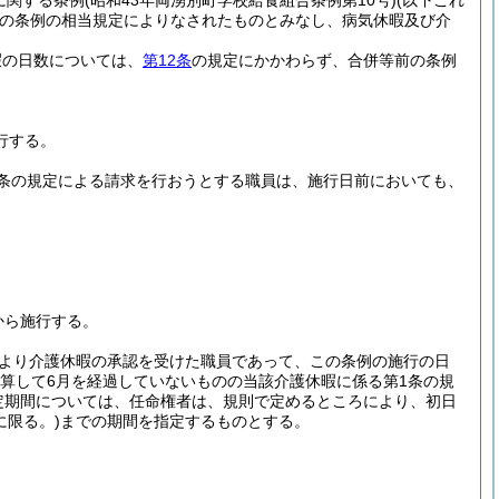
に関する条例
(昭和43年両湧別町学校給食組合条例第10号)
(以下これ
の条例の相当規定によりなされたものとみなし、病気休暇及び介
暇の日数については、
第12条
の規定にかかわらず、合併等前の条例
行する。
条の規定による請求を行おうとする職員は、施行日前においても、
から施行する。
により介護休暇の承認を受けた職員であって、この条例の施行の日
算して6月を経過していないものの当該介護休暇に係る第1条の規
定期間については、任命権者は、規則で定めるところにより、初日
に限る。)
までの期間を指定するものとする。