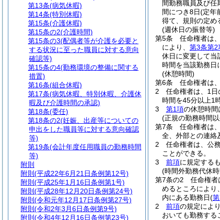
間勤務職員及び任
第13条
(病気休暇)
間につき8日
(定
第14条
(特別休暇)
得て、規則の定め
第15条
(介護休暇)
(週休日の振替等)
第15条の2
(介護時間)
第5条
任命権者は
第15条の3
(配偶者等が介護を必要と
により、
第3条第2
する状況に至った職員に対する意向
休日に変更して当
確認等)
時間を当該勤務日
第15条の4
(勤務環境の整備に関する
(休憩時間)
措置)
第6条
任命権者は
第16条
(組合休暇)
2
任命権者は、1日
第17条
(病気休暇、特別休暇、介護休
時間を45分以上
暇及び介護時間の承認)
3
第1項
の休憩時間
第18条
(委任)
(正規の勤務時間以
第18条の2
(妊娠、出産等についての
第7条
任命権者は
申出をした職員等に対する意向確認
全、外部との連絡
等)
2
任命権者は、公
第19条
(会計年度任用職員の勤務時間
ことができる。
等)
3
前項
に規定する
附則
(時間外勤務代休時
附則
(平成22年6月21日条例第12号)
第7条の2
任命権者
附則
(平成25年1月16日条例第1号)
めるところにより
附則
(平成28年12月20日条例第24号)
内にある勤務日
(
第
附則
(令和元年12月17日条例第27号)
2
前項
の規定によ
附則
(令和2年3月6日条例第9号)
おいても勤務する
附則
(令和4年12月16日条例第23号)