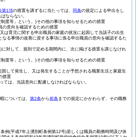
条第1項
の措置を講ずるに当たっては、
同条
の規定による申出をし
ればならない。
制度等」という。)
その他の事項を知らせるための措置
員の意向を確認するための措置
又は育児に関する申出職員の家庭の状況に起因して当該子の出生
となる事情の改善に資する事項に係る申出職員の意向を確認するた
)
に対して、規則で定める期間内に、次に掲げる措置を講じなけれ
制度等」という。)
その他の事項を知らせるための措置
起因して発生し、又は発生することが予想される職業生活と家庭生
の措置
っては、当該意向に配慮しなければならない。
休暇については、
第2条
から
前条
までの規定にかかわらず、その職務
る条例
(平成7年上湧別町条例第12号)
若しくは職員の勤務時間及び休