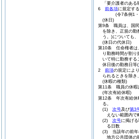
「要介護者のある
6
前各項
に規定す
(令7条例1
(休日)
第9条
職員は、国
を除き、正規の勤
う。)
についても、
(休日の代休日)
第10条
任命権者は
り勤務時間が割り
いて特に勤務する
休日後の勤務日等
(
2
前項
の規定によ
られるときを除き
(休暇の種類)
第11条
職員の休暇
(年次有給休暇)
第12条
年次有給休
る。
(1)
次号
及び
第3
えない範囲内で
(2)
次号
に掲げる
る日数
(3)
当該年の前年
地方公共団体の