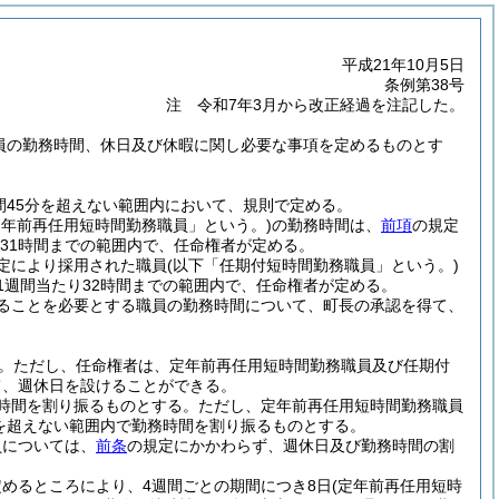
平成21年10月5日
条例第38号
注 令和7年3月から改正経過を注記した。
職員の勤務時間、休日及び休暇に関し必要な事項を定めるものとす
間45分を超えない範囲内において、規則で定める。
定年前再任用短時間勤務職員」という。)
の勤務時間は、
前項
の規定
ら31時間までの範囲内で、任命権者が定める。
規定により採用された職員
(以下「任期付短時間勤務職員」という。)
1週間当たり32時間までの範囲内で、任命権者が定める。
ることを必要とする職員の勤務時間について、町長の承認を得て、
。
ただし、任命権者は、定年前再任用短時間勤務職員及び任期付
て、週休日を設けることができる。
時間を割り振るものとする。
ただし、定年前再任用短時間勤務職員
分を超えない範囲内で勤務時間を割り振るものとする。
員については、
前条
の規定にかかわらず、週休日及び勤務時間の割
めるところにより、4週間ごとの期間につき8日
(定年前再任用短時