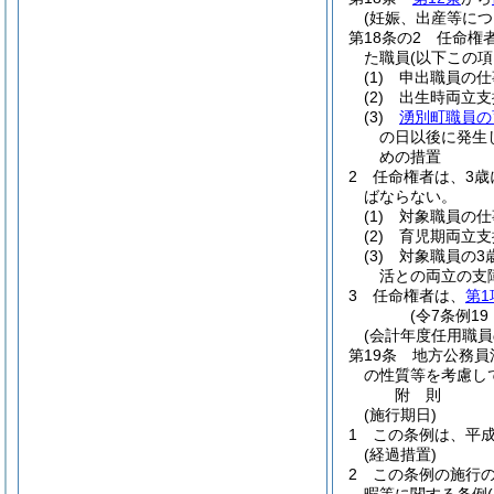
(妊娠、出産等に
第18条の2
任命権
た職員
(以下この
(1)
申出職員の仕
(2)
出生時両立支
(3)
湧別町職員の
の日以後に発生
めの措置
2
任命権者は、3歳
ばならない。
(1)
対象職員の仕
(2)
育児期両立支
(3)
対象職員の3
活との両立の支
3
任命権者は、
第1
(令7条例19
(会計年度任用職員
第19条
地方公務員
の性質等を考慮し
附
則
(施行期日)
1
この条例は、平成
(経過措置)
2
この条例の施行