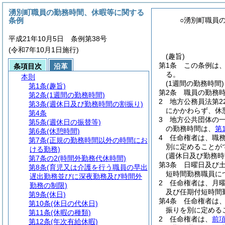
湧別町職員の勤務時間、休暇等に関する
条例
○湧別町職員
平成21年10月5日 条例第38号
(令和7年10月1日施行)
(趣旨)
第1条
この条例は
条項目次
沿革
る。
本則
(1週間の勤務時間)
第1条
(趣旨)
第2条
職員の勤務時
第2条
(1週間の勤務時間)
2
地方公務員法第2
第3条
(週休日及び勤務時間の割振り)
にかかわらず、休
第4条
3
地方公共団体の
第5条
(週休日の振替等)
の勤務時間は、
第
第6条
(休憩時間)
4
任命権者は、職
第7条
(正規の勤務時間以外の時間にお
別に定めることが
ける勤務)
(週休日及び勤務時
第7条の2
(時間外勤務代休時間)
第3条
日曜日及び
第8条
(育児又は介護を行う職員の早出
短時間勤務職員に
遅出勤務並びに深夜勤務及び時間外
2
任命権者は、月
勤務の制限)
及び任期付短時間
第9条
(休日)
第4条
任命権者は
第10条
(休日の代休日)
振りを別に定める
第11条
(休暇の種類)
2
任命権者は、
前
第12条
(年次有給休暇)