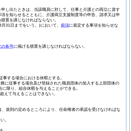
を申し出たときは、当該職員に対して、仕事と介護との両立に資す
事項を知らせるとともに、介護両立支援制度等の申告、請求又は申
の措置を講じなければならない。
3月31日までをいう。)
において、
前項
に規定する事項を知らせな
次の各号
に掲げる措置を講じなければならない。
従事する場合における休暇とする。
業務に従事する場合及び登録された職員団体の加入する上部団体の
合に限り、組合休暇を与えることができる。
を超えて与えることはできない。
は、規則の定めるところにより、任命権者の承認を受けなければな
ない。
る。