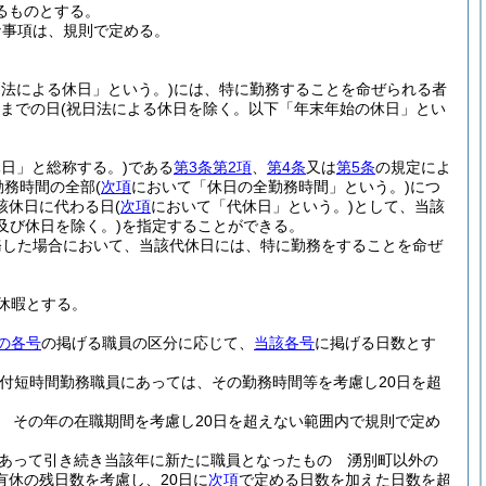
るものとする。
な事項は、規則で定める。
日法による休日」という。)
には、特に勤務することを命ぜられる者
日までの日
(祝日法による休日を除く。以下「年末年始の休日」とい
日」と総称する。)
である
第3条第2項
、
第4条
又は
第5条
の規定によ
勤務時間の全部
(
次項
において「休日の全勤務時間」という。)
につ
該休日に代わる日
(
次項
において「代休日」という。)
として、当該
及び休日を除く。)
を指定することができる。
務した場合において、当該代休日には、特に勤務をすることを命ぜ
休暇とする。
の各号
の掲げる職員の区分に応じて、
当該各号
に掲げる日数とす
期付短時間勤務職員にあっては、その勤務時間等を考慮し20日を超
 その年の在職期間を考慮し20日を超えない範囲内で規則で定め
あって引き続き当該年に新たに職員となったもの 湧別町以外の
休の残日数を考慮し、20日に
次項
で定める日数を加えた日数を超