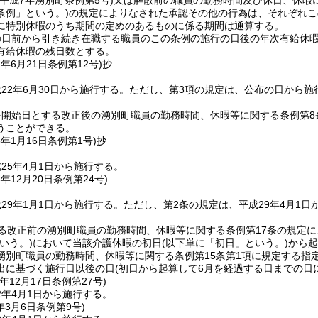
(平成7年湧別町条例第5号)
又は解散前の職員の勤務時間及び休日、休暇
条例」という。)
の規定によりなされた承認その他の行為は、それぞれこ
に特別休暇のうち期間の定めのあるものに係る期間は通算する。
の日前から引き続き在職する職員のこの条例の施行の日後の年次有給休
有給休暇の残日数とする。
2年6月21日
条例第12号)
抄
22年6月30日から施行する。
ただし、第3項の規定は、公布の日から施
を開始日とする改正後の湧別町職員の勤務時間、休暇等に関する条例第8
うことができる。
5年1月16日
条例第1号)
抄
25年4月1日から施行する。
8年12月20日
条例第24号)
29年1月1日から施行する。
ただし、第2条の規定は、平成29年4月1日
る改正前の湧別町職員の勤務時間、休暇等に関する条例第17条の規定
いう。)
において当該介護休暇の初日
(以下単に「初日」という。)
から起
湧別町職員の勤務時間、休暇等に関する条例第15条第1項に規定する指
出に基づく施行日以後の日
(初日から起算して6月を経過する日までの日
年12月17日
条例第27号)
2年4月1日から施行する。
年3月6日
条例第9号)