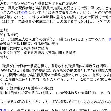
を必要とする状況に至った職員に対する意向確認等)
者は、職員が配偶者等が当該職員の介護を必要とする状況に至ったこと
以下この条及び
次条
において「介護両立支援制度等」という。)
その他の
請求等」という。)
に係る当該職員の意向を確認するための面談その他
に対して、当該職員が40歳に達した日の属する年度
(4月1日から翌年の
・追加)
関する措置)
者は、介護両立支援制度等の請求等が円滑に行われるようにするため、
介護両立支援制度等に係る研修の実施
制度等に関する相談体制の整備
立支援制度等に係る勤務環境の整備に関する措置
・追加)
、職員が任命権者の承認を得て、登録された職員団体の業務又は活動に
員が登録された職員団体の規約に定める機関の構成員として当該機関の
当する機関の業務で当該職員団体の業務と認められるものに従事する場
又は1時間を単位として与えるものとする。
ただし、1暦年につき30日
給とする。
休暇、介護休暇及び介護時間の承認)
特別休暇
(規則で定めるものを除く。)
、介護休暇及び介護時間について
ては、規則の定めるところにより、任命権者の許可を受けなければなら
前条
までに規定するもののほか、休暇に関し必要な事項は、規則で定め