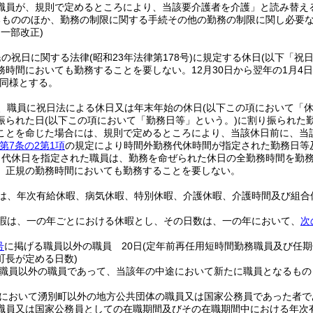
職員が、規則で定めるところにより、当該要介護者を介護」と読み替え
るもののほか、勤務の制限に関する手続その他の勤務の制限に関し必要
・一部改正)
民の祝日に関する法律
(昭和23年法律第178号)
に規定する休日
(以下「祝
務時間においても勤務することを要しない。
12月30日から翌年の1月4
同様とする。
、職員に祝日法による休日又は年末年始の休日
(以下この項において「休
振られた日
(以下この項において「勤務日等」という。)
に割り振られた
ことを命じた場合には、規則で定めるところにより、当該休日前に、当
第7条の2第1項
の規定により時間外勤務代休時間が指定された勤務日等
り代休日を指定された職員は、勤務を命ぜられた休日の全勤務時間を勤
、正規の勤務時間においても勤務することを要しない。
は、年次有給休暇、病気休暇、特別休暇、介護休暇、介護時間及び組合
暇は、一の年ごとにおける休暇とし、その日数は、一の年において、
次
号
に掲げる職員以外の職員 20日
(定年前再任用短時間勤務職員及び任
町長が定める日数)
職員以外の職員であって、当該年の中途において新たに職員となるもの
において湧別町以外の地方公共団体の職員又は国家公務員であった者で
職員又は国家公務員としての在職期間及びその在職期間中における年次有