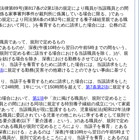
年法律第89号)
第817条の2第1項の規定により職員が当該職員との間
に係る家事審判事件が裁判所に係属している場合に限る。)
であっ
号の規定により同法第6条の4第2号に規定する養子縁組里親である職
条において同じ。)
を養育するために請求した場合には、公務の正
職員であって、規則で定めるもの
であるものが、深夜
(午後10時から翌日の午前5時までの間をいう。
規則で定める者に該当する場合における当該職員を除く。)
が、規
を妨げる場合を除き、深夜における勤務をさせてはならない。
より、当該子を養育するために請求した場合には、当該請求をした
項
に規定する勤務
(災害その他避けることのできない事由に基づく
より、当該子を養育するために請求した場合には、当該請求をした
24時間、1年について150時間を超えて、
第7条第2項
に規定する
の場合において、
第1項
中「次に掲げる職員が、規則で定めるとこ
該職員との間における同項に規定する特別養子縁組の成立について家庭
であって、当該職員が現に監護するもの、児童福祉法
(昭和22年法律
ある職員に委託されている児童その他これらに準ずる者として規則で
る要介護者
(以下「要介護者」という。)
のある職員が、規則で定め
子のある職員が規則で定めるところにより、当該子を養育」とある
深夜における」とあるのは「深夜
(午後10時から翌日の午前5時まで
る職員が、規則で定めるところにより、当該子を養育」とあるのは