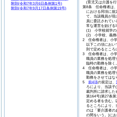
(育児又は介護を
附則
(令和7年3月6日条例第1号)
第8条
任命権者は
附則
(令和7年9月17日条例第19号)
における同項に規
て、当該職員が現
員に委託されてい
常な運営を妨げる
(1)
小学校就学の
(2)
小学校、義務
2
任命権者は、小
以下この項におい
則で定めるところ
3
任命権者は、小
職員の業務を処理
臨時の勤務を除く
4
任命権者は、小
職員の業務を処理
勤務をさせてはな
5
前4項
の規定は、
ろにより、当該子
裁判所に請求した
第164号)
第27条
定める者を含む。
るところにより、
のは「要介護者の
の間をいう。)
にお