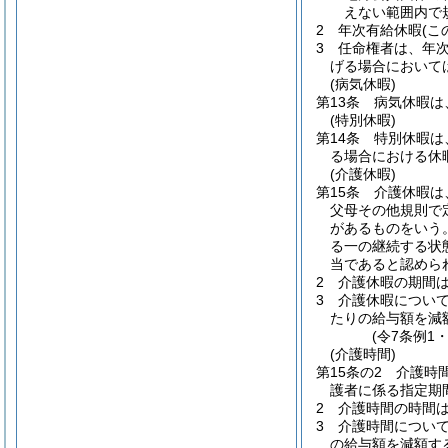
えない範囲内で
2
年次有給休暇
(
3
任命権者は、年
げる場合において
(病気休暇)
第13条
病気休暇は
(特別休暇)
第14条
特別休暇は
る場合における休
(介護休暇)
第15条
介護休暇は
父母その他規則で
があるものをいう
る一の継続する状
当であると認めら
2
介護休暇の期間
3
介護休暇につい
たりの給与額を減
(令7条例1
(介護時間)
第15条の2
介護時
護者に係る指定期
2
介護時間の時間
3
介護時間につい
の給与額を減額す