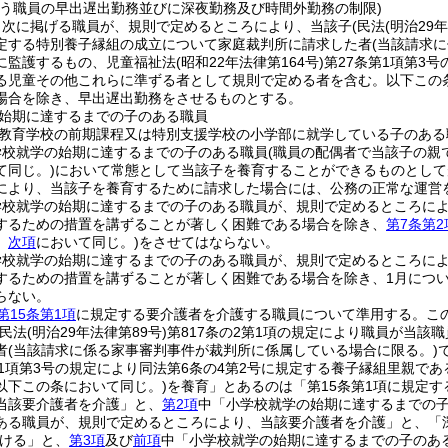
行う職員の早出遅出勤務並びに深夜勤務及び時間外勤務の制限)
、次に掲げる職員が、規則で定めるところにより、当該子
(民法
(明治29
定する特別養子縁組の成立について家庭裁判所に請求した者
(当該請求
に監護するもの、児童福祉法
(昭和22年法律第164号)
第27条第1項第3
る児童その他これらに準ずる者として規則で定める者を含む。以下この
場合を除き、早出遅出勤務をさせるものとする。
始期に達するまでの子のある職員
教育学校の前期課程又は特別支援学校の小学部に就学している子のある
学校就学の始期に達するまでの子のある職員
(職員の配偶者で当該子の親
て同じ。)
において常態として当該子を養育することができるものとして
により、当該子を養育するために請求した場合には、公務の正常な運営
学校就学の始期に達するまでの子のある職員が、規則で定めるところに
するための措置を講ずることが著しく困難である場合を除き、
第7条第2
。
次項
において同じ。)
をさせてはならない。
学校就学の始期に達するまでの子のある職員が、規則で定めるところに
するための措置を講ずることが著しく困難である場合を除き、1月について
らない。
第15条第1項
に規定する要介護者を介護する職員について準用する。
こ
(民法
(明治29年法律第89号)
第817条の2第1項の規定により職員が当
者
(当該請求に係る家事審判事件が裁判所に係属している場合に限る。)
第1項第3号の規定により同法第6条の4第2号に規定する養子縁組里親で
以下この条において同じ。)
を養育」とあるのは「第15条第1項に規定す
当該要介護者を介護」と、
第2項
中「小学校就学の始期に達するまでの
ある職員が、規則で定めるところにより、当該要介護者を介護」と、「
ける」と、
第3項
及び
前項
中「小学校就学の始期に達するまでの子のあ