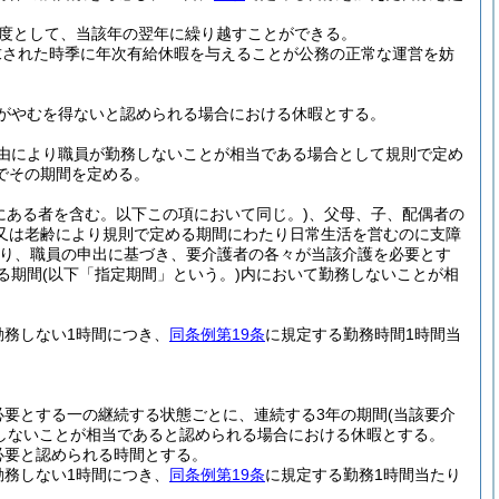
度として、当該年の翌年に繰り越すことができる。
求された時季に年次有給休暇を与えることが公務の正常な運営を妨
がやむを得ないと認められる場合における休暇とする。
由により職員が勤務しないことが相当である場合として規則で定め
でその期間を定める。
にある者を含む。以下この項において同じ。)
、父母、子、配偶者の
又は老齢により規則で定める期間にわたり日常生活を営むのに支障
り、職員の申出に基づき、要介護者の各々が当該介護を必要とす
る期間
(以下「指定期間」という。)
内において勤務しないことが相
勤務しない1時間につき、
同条例第19条
に規定する勤務時間1時間当
必要とする一の継続する状態ごとに、連続する3年の期間
(当該要介
しないことが相当であると認められる場合における休暇とする。
必要と認められる時間とする。
勤務しない1時間につき、
同条例第19条
に規定する勤務1時間当たり