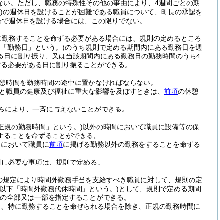
ない。
ただし、職務の特殊性その他の事由により、4週間ごとの期
)
の週休日を設けることが困難である職員について、町長の承認を
合で週休日を設ける場合には、この限りでない。
に勤務することを命ずる必要がある場合には、規則の定めるところ
て「勤務日」という。)
のうち規則で定める期間内にある勤務日を週
る日に割り振り、又は当該期間内にある勤務日の勤務時間のうち4
ずる必要がある日に割り振ることができる。
休憩時間を勤務時間の途中に置かなければならない。
と職員の健康及び福祉に重大な影響を及ぼすときは、
前項
の休憩
ろにより、一斉に与えないことができる。
正規の勤務時間」という。)
以外の時間において職員に設備等の保
することを命ずることができる。
間において職員に
前項
に掲げる勤務以外の勤務をすることを命ずる
関し必要な事項は、規則で定める。
の規定により時間外勤務手当を支給すべき職員に対して、規則の定
(以下「時間外勤務代休時間」という。)
として、規則で定める期間
の全部又は一部を指定することができる。
は、特に勤務することを命ぜられる場合を除き、正規の勤務時間に