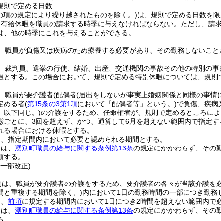
規則で定める日数
この項の規定により繰り越されたものを除く。)
は、規則で定める日数を限
次有給休暇を職員の請求する時季に与えなければならない。
ただし、請
は、他の時季にこれを与えることができる。
、職員が負傷又は疾病のため療養する必要があり、その勤務しないこと
、裁判員、選挙の行使、結婚、出産、交通機関の事故その他の特別の事
暇とする。
この場合において、規則で定める特別休暇については、規則
、職員が要介護者
(配偶者
(届出をしないが事実上婚姻関係と同様の事情
定める者
(
第15条の3第1項
において「配偶者等」という。)
で負傷、疾病
。以下同じ。)
の介護をするため、任命権者が、規則で定めるところによ
態ごとに、3回を超えず、かつ、通算して6月を超えない範囲内で指定す
れる場合における休暇とする。
は、指定期間内において必要と認められる期間とする。
ては、
湧別町職員の給与に関する条例第13条
の規定にかかわらず、その
額する。
・一部改正)
間は、職員が要介護者の介護をするため、要介護者の各々が当該介護を
間と重複する期間を除く。)
内において1日の勤務時間の一部につき勤務
は、
前項
に規定する期間内において1日につき2時間を超えない範囲内で
ては、
湧別町職員の給与に関する条例第13条
の規定にかかわらず、その
る。