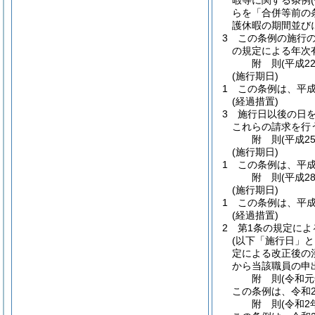
暇等に関する条例
らを「合併等前の
護休暇の期間並び
3
この条例の施行
の規定による年次
附
則
(平成2
(施行期日)
1
この条例は、平成
(経過措置)
3
施行日以後の日
これらの請求を行
附
則
(平成2
(施行期日)
1
この条例は、平成
附
則
(平成2
(施行期日)
1
この条例は、平成
(経過措置)
2
第1条の規定によ
(以下「施行日」と
定による改正後の
から当該職員の申
附
則
(令和元
この条例は、令和
附
則
(令和2