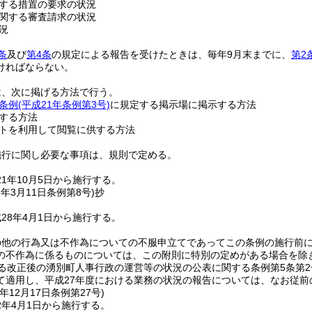
する措置の要求の状況
関する審査請求の状況
況
条
及び
第4条
の規定による報告を受けたときは、毎年9月末までに、
第2
ければならない。
は、次に掲げる方法で行う。
条例
(平成21年条例第3号)
に規定する掲示場に掲示する方法
する方法
トを利用して閲覧に供する方法
施行に関し必要な事項は、規則で定める。
1年10月5日から施行する。
8年3月11日
条例第8号)
抄
28年4月1日から施行する。
の他の行為又は不作為についての不服申立てであってこの条例の施行前
の不作為に係るものについては、この附則に特別の定めがある場合を除
る改正後の湧別町人事行政の運営等の状況の公表に関する条例第5条第2
て適用し、平成27年度における業務の状況の報告については、なお従前
年12月17日
条例第27号)
2年4月1日から施行する。