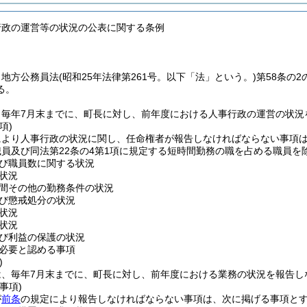
行政の運営等の状況の公表に関する条例
、地方公務員法
(昭和25年法律第261号。以下「法」という。)
第58条の
る。
、毎年7月末までに、町長に対し、前年度における人事行政の運営の状況
項)
により人事行政の状況に関し、任命権者が報告しなければならない事項
職員及び同法第22条の4第1項に規定する短時間勤務の職を占める職員を除
び職員数に関する状況
状況
間その他の勤務条件の状況
び懲戒処分の状況
状況
状況
び利益の保護の状況
必要と認める事項
)
は、毎年7月末までに、町長に対し、前年度における業務の状況を報告し
事項)
が
前条
の規定により報告しなければならない事項は、次に掲げる事項と