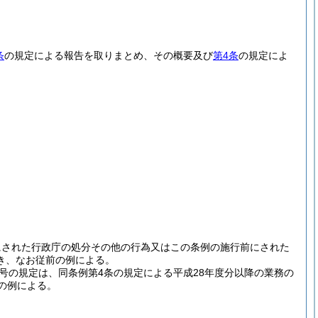
条
の規定による報告を取りまとめ、その概要及び
第4条
の規定によ
にされた行政庁の処分その他の行為又はこの条例の施行前にされた
き、なお従前の例による。
号の規定は、同条例第4条の規定による平成28年度分以降の業務の
の例による。