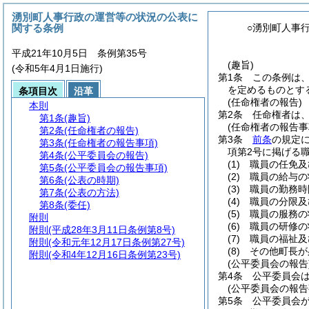
湧別町人事行政の運営等の状況の公表に
関する条例
○湧別町人事
平成21年10月5日 条例第35号
(趣旨)
(令和5年4月1日施行)
第1条
この条例は
を定めるものとす
条項目次
沿革
(任命権者の報告)
本則
第2条
任命権者は
第1条
(趣旨)
(任命権者の報告事
第2条
(任命権者の報告)
第3条
前条
の規定
第3条
(任命権者の報告事項)
項第2号に掲げる
第4条
(公平委員会の報告)
(1)
職員の任免及
第5条
(公平委員会の報告事項)
(2)
職員の給与の
第6条
(公表の時期)
(3)
職員の勤務時
第7条
(公表の方法)
(4)
職員の分限及
第8条
(委任)
(5)
職員の服務の
附則
(6)
職員の研修の
附則
(平成28年3月11日条例第8号)
(7)
職員の福祉及
附則
(令和元年12月17日条例第27号)
(8)
その他町長が
附則
(令和4年12月16日条例第23号)
(公平委員会の報告
第4条
公平委員会
(公平委員会の報告
第5条
公平委員会