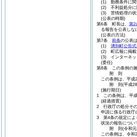
(1)
勤務条件に関
(2)
不利益処分に
(3)
苦情処理の状
(公表の時期)
第6条
町長は、
第2
る報告を公表しな
(公表の方法)
第7条
前条
の公表
(1)
湧別町公告式
(2)
町広報に掲載
(3)
インターネッ
(委任)
第8条
この条例の
附
則
この条例は、平成2
附
則
(平成2
(施行期日)
1
この条例は、平成
(経過措置)
2
行政庁の処分そ
申請に係る行政庁
3
第4条の規定によ
状況の報告につい
附
則
(令和元
この条例は、令和