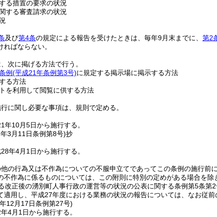
する措置の要求の状況
関する審査請求の状況
況
条
及び
第4条
の規定による報告を受けたときは、毎年9月末までに、
第2
ければならない。
は、次に掲げる方法で行う。
条例
(平成21年条例第3号)
に規定する掲示場に掲示する方法
する方法
トを利用して閲覧に供する方法
施行に関し必要な事項は、規則で定める。
1年10月5日から施行する。
8年3月11日
条例第8号)
抄
28年4月1日から施行する。
の他の行為又は不作為についての不服申立てであってこの条例の施行前
の不作為に係るものについては、この附則に特別の定めがある場合を除
る改正後の湧別町人事行政の運営等の状況の公表に関する条例第5条第2
て適用し、平成27年度における業務の状況の報告については、なお従前
年12月17日
条例第27号)
2年4月1日から施行する。