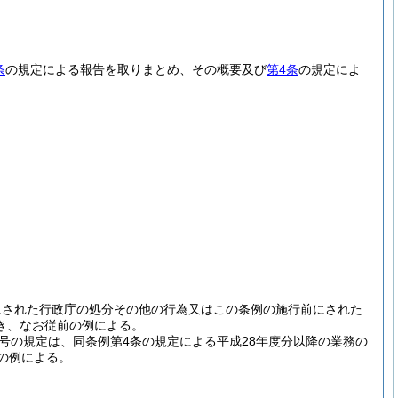
条
の規定による報告を取りまとめ、その概要及び
第4条
の規定によ
にされた行政庁の処分その他の行為又はこの条例の施行前にされた
き、なお従前の例による。
号の規定は、同条例第4条の規定による平成28年度分以降の業務の
の例による。