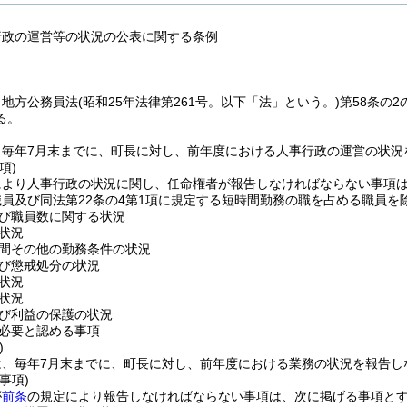
行政の運営等の状況の公表に関する条例
、地方公務員法
(昭和25年法律第261号。以下「法」という。)
第58条の
る。
、毎年7月末までに、町長に対し、前年度における人事行政の運営の状況
項)
により人事行政の状況に関し、任命権者が報告しなければならない事項
職員及び同法第22条の4第1項に規定する短時間勤務の職を占める職員を除
び職員数に関する状況
状況
間その他の勤務条件の状況
び懲戒処分の状況
状況
状況
び利益の保護の状況
必要と認める事項
)
は、毎年7月末までに、町長に対し、前年度における業務の状況を報告し
事項)
が
前条
の規定により報告しなければならない事項は、次に掲げる事項と