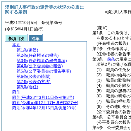
湧別町人事行政の運営等の状況の公表に
関する条例
○湧別町人事
平成21年10月5日 条例第35号
(趣旨)
(令和5年4月1日施行)
第1条
この条例は
を定めるものとす
条項目次
沿革
(任命権者の報告)
本則
第2条
任命権者は
第1条
(趣旨)
(任命権者の報告事
第2条
(任命権者の報告)
第3条
前条
の規定
第3条
(任命権者の報告事項)
項第2号に掲げる
第4条
(公平委員会の報告)
(1)
職員の任免及
第5条
(公平委員会の報告事項)
(2)
職員の給与の
第6条
(公表の時期)
(3)
職員の勤務時
第7条
(公表の方法)
(4)
職員の分限及
第8条
(委任)
(5)
職員の服務の
附則
(6)
職員の研修の
附則
(平成28年3月11日条例第8号)
(7)
職員の福祉及
附則
(令和元年12月17日条例第27号)
(8)
その他町長が
附則
(令和4年12月16日条例第23号)
(公平委員会の報告
第4条
公平委員会
(公平委員会の報告
第5条
公平委員会