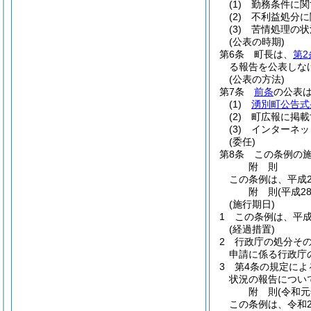
(1)
勤務条件に関
(2)
不利益処分に
(3)
苦情処理の状
(公表の時期)
第6条
町長は、
第2
る報告を公表しな
(公表の方法)
第7条
前条
の公表
(1)
湧別町公告式
(2)
町広報に掲載
(3)
インターネッ
(委任)
第8条
この条例の
附
則
この条例は、平成2
附
則
(平成2
(施行期日)
1
この条例は、平成
(経過措置)
2
行政庁の処分そ
申請に係る行政庁
3
第4条の規定によ
状況の報告につい
附
則
(令和元
この条例は、令和