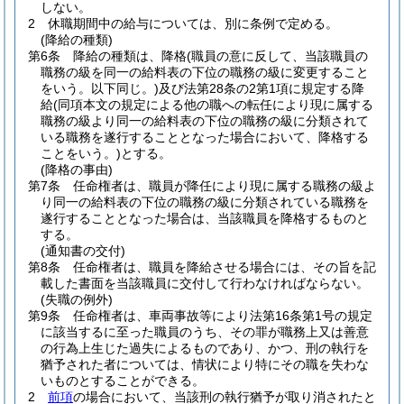
しない。
2
休職期間中の給与については、別に条例で定める。
(降給の種類)
第6条
降給の種類は、降格
(職員の意に反して、当該職員の
職務の級を同一の給料表の下位の職務の級に変更すること
をいう。以下同じ。)
及び法第28条の2第1項に規定する降
給
(同項本文の規定による他の職への転任により現に属する
職務の級より同一の給料表の下位の職務の級に分類されて
いる職務を遂行することとなった場合において、降格する
ことをいう。)
とする。
(降格の事由)
第7条
任命権者は、職員が降任により現に属する職務の級よ
り同一の給料表の下位の職務の級に分類されている職務を
遂行することとなった場合は、当該職員を降格するものと
する。
(通知書の交付)
第8条
任命権者は、職員を降給させる場合には、その旨を記
載した書面を当該職員に交付して行わなければならない。
(失職の例外)
第9条
任命権者は、車両事故等により法第16条第1号の規定
に該当するに至った職員のうち、その罪が職務上又は善意
の行為上生じた過失によるものであり、かつ、刑の執行を
猶予された者については、情状により特にその職を失わな
いものとすることができる。
2
前項
の場合において、当該刑の執行猶予が取り消されたと