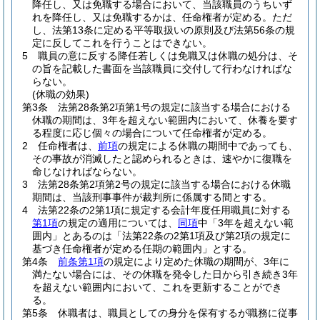
降任し、又は免職する場合において、当該職員のうちいず
れを降任し、又は免職するかは、任命権者が定める。
ただ
し、法第13条に定める平等取扱いの原則及び法第56条の規
定に反してこれを行うことはできない。
5
職員の意に反する降任若しくは免職又は休職の処分は、そ
の旨を記載した書面を当該職員に交付して行わなければな
らない。
(休職の効果)
第3条
法第28条第2項第1号の規定に該当する場合における
休職の期間は、3年を超えない範囲内において、休養を要す
る程度に応じ個々の場合について任命権者が定める。
2
任命権者は、
前項
の規定による休職の期間中であっても、
その事故が消滅したと認められるときは、速やかに復職を
命じなければならない。
3
法第28条第2項第2号の規定に該当する場合における休職
期間は、当該刑事事件が裁判所に係属する間とする。
4
法第22条の2第1項に規定する会計年度任用職員に対する
第1項
の規定の適用については、
同項
中「3年を超えない範
囲内」とあるのは「法第22条の2第1項及び第2項の規定に
基づき任命権者が定める任期の範囲内」とする。
第4条
前条第1項
の規定により定めた休職の期間が、3年に
満たない場合には、その休職を発令した日から引き続き3年
を超えない範囲内において、これを更新することができ
る。
第5条
休職者は、職員としての身分を保有するが職務に従事