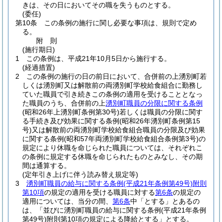
きは、その日においてその職を失うものとする。
(委任)
第10条
この条例の施行に関し必要な事項は、規則で定め
る。
附
則
(施行期日)
1
この条例は、平成21年10月5日から施行する。
(経過措置)
2
この条例の施行の日の前日において、合併前の上湧別町若
しくは湧別町又は解散前の両湧別町学校給食組合に勤務し
ていた職員で引き続きこの条例の適用を受けることとなっ
た職員のうち、合併前の上
湧別町職員の分限に関する条例
(昭和26年上湧別町条例第30号)
若しくは職員の分限に関す
る手続き及び効果に関する条例
(昭和26年湧別町条例第15
号)
又は解散前の両湧別町学校給食組合職員の分限及び効果
に関する条例
(昭和57年両湧別町学校給食組合条例第3号)
の
規定により休職を命じられた職員については、それぞれこ
の条例に規定する休職を命じられたものとみなし、その期
間は通算する。
(定年引き上げに伴う読み替え規定等)
3
湧別町職員の給与に関する条例
(平成21年条例第49号)
附則
第10項
の規定の適用を受ける職員に対する
第6条
の規定の
適用については、当分の間、
第6条
中「とする」とあるの
は、「並びに湧別町職員の給与に関する条例
(平成21年条例
第49号)
附則第10項の規定による降給とする」とする。