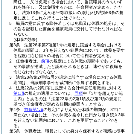
降任し、又は免職する場合において、当該職員のうちいず
れを降任し、又は免職するかは、任命権者が定める。
ただ
し、法第13条に定める平等取扱いの原則及び法第56条の規
定に反してこれを行うことはできない。
5
職員の意に反する降任若しくは免職又は休職の処分は、そ
の旨を記載した書面を当該職員に交付して行わなければな
らない。
(休職の効果)
第3条
法第28条第2項第1号の規定に該当する場合における
休職の期間は、3年を超えない範囲内において、休養を要す
る程度に応じ個々の場合について任命権者が定める。
2
任命権者は、
前項
の規定による休職の期間中であっても、
その事故が消滅したと認められるときは、速やかに復職を
命じなければならない。
3
法第28条第2項第2号の規定に該当する場合における休職
期間は、当該刑事事件が裁判所に係属する間とする。
4
法第22条の2第1項に規定する会計年度任用職員に対する
第1項
の規定の適用については、
同項
中「3年を超えない範
囲内」とあるのは「法第22条の2第1項及び第2項の規定に
基づき任命権者が定める任期の範囲内」とする。
第4条
前条第1項
の規定により定めた休職の期間が、3年に
満たない場合には、その休職を発令した日から引き続き3年
を超えない範囲内において、これを更新することができ
る。
第5条
休職者は、職員としての身分を保有するが職務に従事