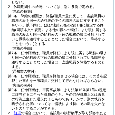
しない。
2
休職期間中の給与については、別に条例で定める。
(降給の種類)
第6条
降給の種類は、降格
(職員の意に反して、当該職員の
職務の級を同一の給料表の下位の職務の級に変更すること
をいう。以下同じ。)
及び法第28条の2第1項に規定する降
給
(同項本文の規定による他の職への転任により現に属する
職務の級より同一の給料表の下位の職務の級に分類されて
いる職務を遂行することとなった場合において、降格する
ことをいう。)
とする。
(降格の事由)
第7条
任命権者は、職員が降任により現に属する職務の級よ
り同一の給料表の下位の職務の級に分類されている職務を
遂行することとなった場合は、当該職員を降格するものと
する。
(通知書の交付)
第8条
任命権者は、職員を降給させる場合には、その旨を記
載した書面を当該職員に交付して行わなければならない。
(失職の例外)
第9条
任命権者は、車両事故等により法第16条第1号の規定
に該当するに至った職員のうち、その罪が職務上又は善意
の行為上生じた過失によるものであり、かつ、刑の執行を
猶予された者については、情状により特にその職を失わな
いものとすることができる。
2
前項
の場合において、当該刑の執行猶予が取り消されたと