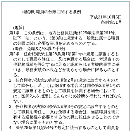
○湧別町職員の分限に関する条例
平成21年10月5日
条例第31号
(趣旨)
第1条
この条例は、地方公務員法
(昭和25年法律第261号。
以下「法」という。)
第3条に規定する一般職に属する職員
の分限に関し必要な事項を定めるものとする。
(降任、免職及び休職の手続)
第2条
任命権者が法第28条第1項第1号の規定に該当するも
のとして職員を降任し、又は免職する場合は、考課表その
他勤務成績を評定するに足ると認められる客観的事実に基
づき、勤務実績の不良などが明らかな場合に限るものとす
る。
2
任命権者が法第28条第1項第2号の規定に該当するものと
して降任し、若しくは免職する場合又は同条第2項第1号の
規定に該当するものとして職員を休職する場合において
は、医師2人を指定してあらかじめ診断を行わなければなら
ない。
3
任命権者が法第28条第1項第3号の規定に該当するものと
して職員を降任し、又は免職する場合は、当該職員を現に
有する適格性を必要とする他の職に転任させることのでき
ない場合に限るものとする。
4
法第28条第1項第4号の規定に該当するものとして職員を