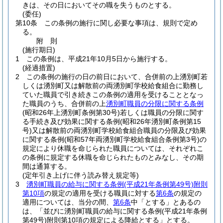
きは、その日においてその職を失うものとする。
(委任)
第10条
この条例の施行に関し必要な事項は、規則で定め
る。
附
則
(施行期日)
1
この条例は、平成21年10月5日から施行する。
(経過措置)
2
この条例の施行の日の前日において、合併前の上湧別町若
しくは湧別町又は解散前の両湧別町学校給食組合に勤務し
ていた職員で引き続きこの条例の適用を受けることとなっ
た職員のうち、合併前の上
湧別町職員の分限に関する条例
(昭和26年上湧別町条例第30号)
若しくは職員の分限に関す
る手続き及び効果に関する条例
(昭和26年湧別町条例第15
号)
又は解散前の両湧別町学校給食組合職員の分限及び効果
に関する条例
(昭和57年両湧別町学校給食組合条例第3号)
の
規定により休職を命じられた職員については、それぞれこ
の条例に規定する休職を命じられたものとみなし、その期
間は通算する。
(定年引き上げに伴う読み替え規定等)
3
湧別町職員の給与に関する条例
(平成21年条例第49号)
附則
第10項
の規定の適用を受ける職員に対する
第6条
の規定の
適用については、当分の間、
第6条
中「とする」とあるの
は、「並びに湧別町職員の給与に関する条例
(平成21年条例
第49号)
附則第10項の規定による降給とする」とする。