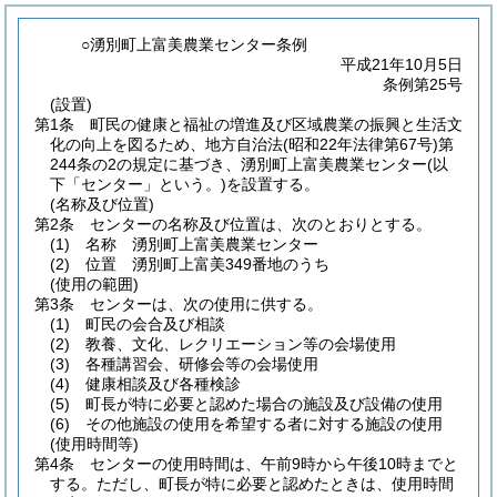
○湧別町上富美農業センター条例
平成21年10月5日
条例第25号
(設置)
第1条
町民の健康と福祉の増進及び区域農業の振興と生活文
化の向上を図るため、地方自治法
(昭和22年法律第67号)
第
244条の2の規定に基づき、湧別町上富美農業センター
(以
下「センター」という。)
を設置する。
(名称及び位置)
第2条
センターの名称及び位置は、次のとおりとする。
(1)
名称 湧別町上富美農業センター
(2)
位置 湧別町上富美349番地のうち
(使用の範囲)
第3条
センターは、次の使用に供する。
(1)
町民の会合及び相談
(2)
教養、文化、レクリエーション等の会場使用
(3)
各種講習会、研修会等の会場使用
(4)
健康相談及び各種検診
(5)
町長が特に必要と認めた場合の施設及び設備の使用
(6)
その他施設の使用を希望する者に対する施設の使用
(使用時間等)
第4条
センターの使用時間は、午前9時から午後10時までと
する。
ただし、町長が特に必要と認めたときは、使用時間