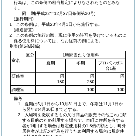
行為は、この条例の相当規定によりなされたものとみな
す。
附
則
(平成22年12月27日
条例第30号)
(施行期日)
1
この条例は、平成23年4月1日から施行する。
(経過措置)
2
この条例の施行の際、現に使用の許可を受けているものに
係る使用料については、なお従前の例による。
別表
(第5条関係)
区分
1時間当たり使用料
室名
夏期
冬期
プロパンガス
台1基
研修室
円
円
円
150
250
―
調理室
―
100
100
備考
1 夏期は5月1日から10月31日まで、冬期は11月1日か
ら翌年の4月30日までとする。
2 入場料を徴収するもの又は商品の販売その他これに類
する目的のため利用する場合で、本町に住所を有する
者が利用する場合は規定使用料の1.5倍の額とし、町外
居住者が上記の行為を行うため利用する場合は規定使