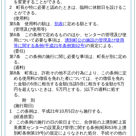
を変更することができる。
2
町長が特に必要と認めたときは、臨時に休館日を設けるこ
とができる。
(使用料)
第5条
使用料の額は、
別表
に定める額とする。
(管理及び使用等)
第6条
この条例で定めるもののほか、センターの管理及び使
用について必要な事項は、
湧別町公の施設の管理及び使用
等に関する条例
(平成21年条例第62号)
の規定による。
(委任)
第7条
この条例の施行に関し必要な事項は、町長が別に定め
る。
(過料)
第8条
町長は、詐欺その他不正の行為により、この条例に定
める使用料の徴収を免れた者については、その徴収を免れ
た金額の5倍に相当する金額
(当該5倍に相当する金額が5万
円を超えないときは、5万円とする。)
以下の過料に処す
る。
附
則
(施行期日)
1
この条例は、平成21年10月5日から施行する。
(経過措置)
2
この条例の施行の日の前日までに、合併前の上湧別町上富
美農業センターの設置及び管理に関する条例
(昭和53年上湧
別町条例第19号)
の規定によりなされた処分、手続その他の