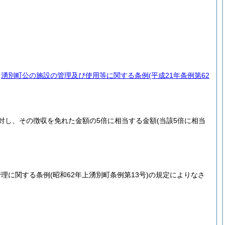
、
湧別町公の施設の管理及び使用等に関する条例
(平成21年条例第62
対し、その徴収を免れた金額の5倍に相当する金額
(当該5倍に相当
管理に関する条例
(昭和62年上湧別町条例第13号)
の規定によりなさ