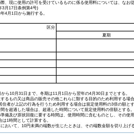
の際、現に使用の許可を受けているものに係る使用料については、なお
年3月17日
条例第4号)
3年4月1日から施行する。
区分
夏期
日から10月31日まで、冬期は11月1日から翌年の4月30日までとする。
収するもの又は商品の販売その他これらに類する目的のため利用する場合
居住者が上記の行為を行うため利用する場合は規定使用料の3倍の額と
時間を超過した場合は、超過した時間について規定使用料の倍額とする
の準備及び原状回復に要する時間は、使用時間に含むものとし、その使用
合は1時間として計算する。
算において、10円未満の端数が生じたときは、その端数金額を切り上げ