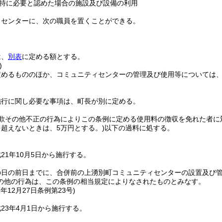
特に必要と認めた場合の施設及び設備の利用
ィセンターに、次の職員を置くことができる。
は、
別表
に定める額とする。
)
定めるもののほか、コミュニティセンターの管理及び使用等については
施行に関し必要な事項は、町長が別に定める。
欺その他不正の行為によりこの条例に定める使用料の徴収を免れた者に
を超えないときは、5万円とする。)
以下の過料に処する。
21年10月5日から施行する。
の日の前日までに、合併前の上湧別町コミュニティセンターの設置及び
の他の行為は、この条例の相当規定によりなされたものとみなす。
2年12月27日
条例第23号)
23年4月1日から施行する。