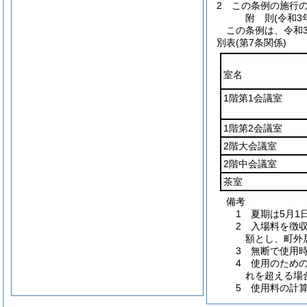
2
この条例の施行
附
則
(令和3
この条例は、令和
別表
(第7条関係)
室名
1階第1会議室
1階第2会議室
2階大会議室
2階中会議室
茶室
備考
1 夏期は5月1
2 入場料を徴
額とし、町外
3 無断で使用
4 使用のため
れを超える場
5 使用料の計