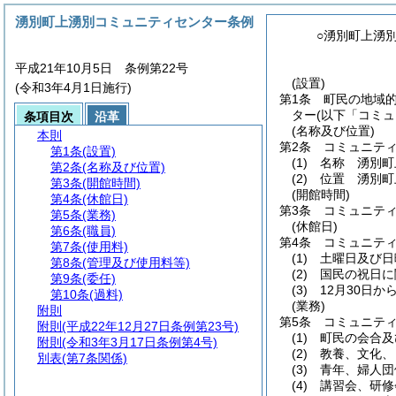
湧別町上湧別コミュニティセンター条例
○湧別町上湧
平成21年10月5日 条例第22号
(設置)
(令和3年4月1日施行)
第1条
町民の地域
ター
(以下「コミ
条項目次
沿革
(名称及び位置)
本則
第2条
コミュニテ
第1条
(設置)
(1)
名称 湧別町
第2条
(名称及び位置)
(2)
位置 湧別町
第3条
(開館時間)
(開館時間)
第4条
(休館日)
第3条
コミュニティ
第5条
(業務)
(休館日)
第6条
(職員)
第4条
コミュニテ
第7条
(使用料)
(1)
土曜日及び日
第8条
(管理及び使用料等)
(2)
国民の祝日に
第9条
(委任)
(3)
12月30日か
第10条
(過料)
(業務)
附則
第5条
コミュニテ
附則
(平成22年12月27日条例第23号)
(1)
町民の会合及
附則
(令和3年3月17日条例第4号)
(2)
教養、文化、
別表
(第7条関係)
(3)
青年、婦人団
(4)
講習会、研修