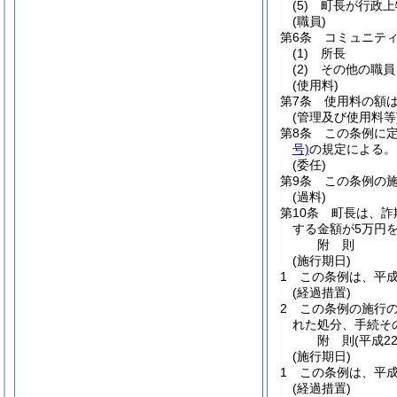
(5)
町長が行政上
(職員)
第6条
コミュニテ
(1)
所長
(2)
その他の職員
(使用料)
第7条
使用料の額
(管理及び使用料等
第8条
この条例に
号)
の規定による。
(委任)
第9条
この条例の
(過料)
第10条
町長は、詐
する金額が5万円
附
則
(施行期日)
1
この条例は、平成
(経過措置)
2
この条例の施行
れた処分、手続そ
附
則
(平成2
(施行期日)
1
この条例は、平成
(経過措置)