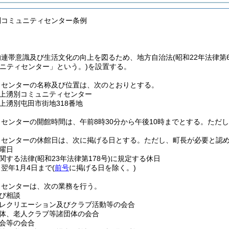
別コミュニティセンター条例
的連帯意識及び生活文化の向上を図るため、地方自治法
(昭和22年法律第6
ュニティセンター」という。)
を設置する。
ィセンターの名称及び位置は、次のとおりとする。
上湧別コミュニティセンター
上湧別屯田市街地318番地
センターの開館時間は、午前8時30分から午後10時までとする。
ただし
ィセンターの休館日は、次に掲げる日とする。
ただし、町長が必要と認
曜日
関する法律
(昭和23年法律第178号)
に規定する休日
ら翌年1月4日まで
(
前号
に掲げる日を除く。)
ィセンターは、次の業務を行う。
び相談
レクリエーション及びクラブ活動等の会合
体、老人クラブ等諸団体の会合
会等の会合