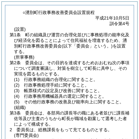
○湧別町行政事務改善委員会設置規程
平成21年10月5日
訓令第4号
(設置)
第1条
町の組織及び運営の合理化並びに事務処理の能率化及
び経済化を図ることによって住民福祉を増進するため、湧
別町行政事務改善委員会
(以下「委員会」という。)
を設置
する。
(所掌事務)
第2条
委員会は、その目的を達成するためおおむね次の事項
について調査審議し、対策を樹立して町長に具申し、その
実現を図るものとする。
(1)
行政事務組織の合理化に関すること。
(2)
行政事務処理手続に関すること。
(3)
帳票様式の設定及び改善に関すること。
(4)
行政事務用機械器具の選定に関すること。
(5)
その他行政事務の改善及び能率向上に関すること。
(組織)
第3条
委員会は、各部局の課長等の職にある者並びに課長補
佐等及び主査のうちから町長が職域を勘案して選考した者
によって構成する。
2
委員長は、総務課長をもって充てるものとする。
(専門委員会)