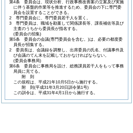
第4条
委員会は、現状分析、行政事務改善案の立案及び実施
に伴う基盤的作業等を推進するため、委員会の下に専門委
員会を設置することができる。
2
専門委員会に、専門委員若干人を置く。
3
専門委員は、職域を勘案して関係課長等、課長補佐等及び
主査のうちから委員長が指名する。
(委員会の招集)
第5条
委員会の会議
(専門委員会を含む。)
は、必要の都度委
員長が招集する。
2
委員長は、会議録を調整し、出席委員の氏名、付議事件及
び会議のてん末を記載しておかなければならない。
(委員会事務局)
第6条
委員会に事務局を設け、総務課員若干人をもって事務
局員に充てる。
附
則
この規程は、平成21年10月5日から施行する。
附
則
(平成31年3月20日
訓令第1号)
この訓令は、平成31年4月1日から施行する。