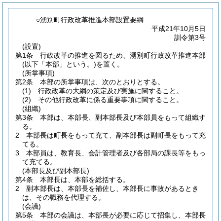
○湧別町行政改革推進本部設置要綱
平成21年10月5日
訓令第3号
(設置)
第1条
行政改革の推進を図るため、湧別町行政改革推進本部
(以下「本部」という。)
を置く。
(所掌事項)
第2条
本部の所掌事項は、次のとおりとする。
(1)
行政改革の大綱の策定及び実施に関すること。
(2)
その他行政改革に係る重要事項に関すること。
(組織)
第3条
本部は、本部長、副本部長及び本部員をもって組織す
る。
2
本部長は町長をもって充て、副本部長は副町長をもって充
てる。
3
本部員は、教育長、会計管理者及び各部局の課長等をもっ
て充てる。
(本部長及び副本部長)
第4条
本部長は、本部を総括する。
2
副本部長は、本部長を補佐し、本部長に事故があるとき
は、その職務を代理する。
(会議)
第5条
本部の会議は、本部長が必要に応じて招集し、本部長