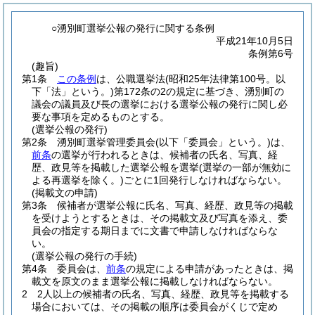
○湧別町選挙公報の発行に関する条例
平成21年10月5日
条例第6号
(趣旨)
第1条
この条例
は、公職選挙法
(昭和25年法律第100号。以
下「法」という。)
第172条の2の規定に基づき、湧別町の
議会の議員及び長の選挙における選挙公報の発行に関し必
要な事項を定めるものとする。
(選挙公報の発行)
第2条
湧別町選挙管理委員会
(以下「委員会」という。)
は、
前条
の選挙が行われるときは、候補者の氏名、写真、経
歴、政見等を掲載した選挙公報を選挙
(選挙の一部が無効に
よる再選挙を除く。)
ごとに1回発行しなければならない。
(掲載文の申請)
第3条
候補者が選挙公報に氏名、写真、経歴、政見等の掲載
を受けようとするときは、その掲載文及び写真を添え、委
員会の指定する期日までに文書で申請しなければならな
い。
(選挙公報の発行の手続)
第4条
委員会は、
前条
の規定による申請があったときは、掲
載文を原文のまま選挙公報に掲載しなければならない。
2
2人以上の候補者の氏名、写真、経歴、政見等を掲載する
場合においては、その掲載の順序は委員会がくじで定め