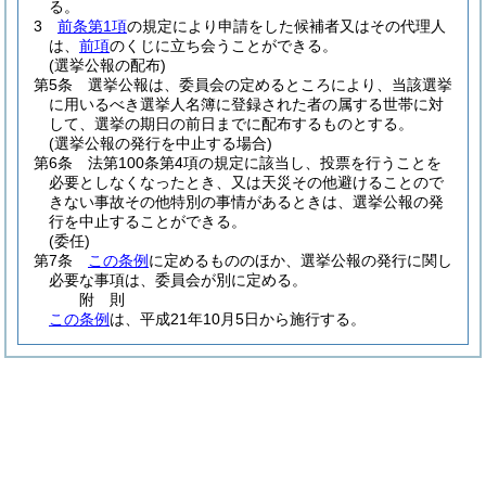
る。
3
前条第1項
の規定により申請をした候補者又はその代理人
は、
前項
のくじに立ち会うことができる。
(選挙公報の配布)
第5条
選挙公報は、委員会の定めるところにより、当該選挙
に用いるべき選挙人名簿に登録された者の属する世帯に対
して、選挙の期日の前日までに配布するものとする。
(選挙公報の発行を中止する場合)
第6条
法第100条第4項の規定に該当し、投票を行うことを
必要としなくなったとき、又は天災その他避けることので
きない事故その他特別の事情があるときは、選挙公報の発
行を中止することができる。
(委任)
第7条
この条例
に定めるもののほか、選挙公報の発行に関し
必要な事項は、委員会が別に定める。
附
則
この条例
は、平成21年10月5日から施行する。