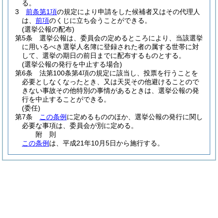
る。
3
前条第1項
の規定により申請をした候補者又はその代理人
は、
前項
のくじに立ち会うことができる。
(選挙公報の配布)
第5条
選挙公報は、委員会の定めるところにより、当該選挙
に用いるべき選挙人名簿に登録された者の属する世帯に対
して、選挙の期日の前日までに配布するものとする。
(選挙公報の発行を中止する場合)
第6条
法第100条第4項の規定に該当し、投票を行うことを
必要としなくなったとき、又は天災その他避けることので
きない事故その他特別の事情があるときは、選挙公報の発
行を中止することができる。
(委任)
第7条
この条例
に定めるもののほか、選挙公報の発行に関し
必要な事項は、委員会が別に定める。
附
則
この条例
は、平成21年10月5日から施行する。