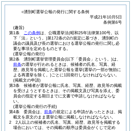
○湧別町選挙公報の発行に関する条例
平成21年10月5日
条例第6号
(趣旨)
第1条
この条例
は、公職選挙法
(昭和25年法律第100号。以
下「法」という。)
第172条の2の規定に基づき、湧別町の
議会の議員及び長の選挙における選挙公報の発行に関し必
要な事項を定めるものとする。
(選挙公報の発行)
第2条
湧別町選挙管理委員会
(以下「委員会」という。)
は、
前条
の選挙が行われるときは、候補者の氏名、写真、経
歴、政見等を掲載した選挙公報を選挙
(選挙の一部が無効に
よる再選挙を除く。)
ごとに1回発行しなければならない。
(掲載文の申請)
第3条
候補者が選挙公報に氏名、写真、経歴、政見等の掲載
を受けようとするときは、その掲載文及び写真を添え、委
員会の指定する期日までに文書で申請しなければならな
い。
(選挙公報の発行の手続)
第4条
委員会は、
前条
の規定による申請があったときは、掲
載文を原文のまま選挙公報に掲載しなければならない。
2
2人以上の候補者の氏名、写真、経歴、政見等を掲載する
場合においては、その掲載の順序は委員会がくじで定め