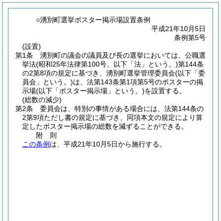
○湧別町選挙ポスター掲示場設置条例
平成21年10月5日
条例第5号
(設置)
第1条
湧別町の議会の議員及び長の選挙においては、公職選
挙法
(昭和25年法律第100号。以下「法」という。)
第144条
の2第8項の規定に基づき、湧別町選挙管理委員会
(以下「委
員会」という。)
は、法第143条第1項第5号のポスターの掲
示場
(以下「ポスター掲示場」という。)
を設置する。
(総数の減少)
第2条
委員会は、特別の事情がある場合には、法第144条の
2第9項ただし書の規定に基づき、同項本文の規定により算
定したポスター掲示場の総数を減ずることができる。
附
則
この条例
は、平成21年10月5日から施行する。