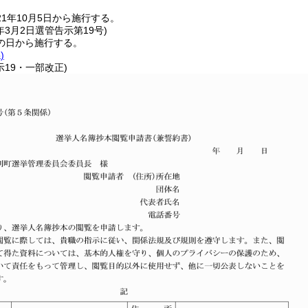
1年10月5日から施行する。
年3月2日
選管告示第19号)
の日から施行する。
)
示19・一部改正)