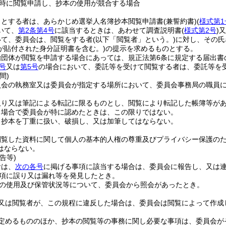
時に閲覧申請し、抄本の使用が競合する場合
うとする者は、あらかじめ選挙人名簿抄本閲覧申請書
(兼誓約書)
(
様式第1
いて、
第2条第4号
に該当するときは、あわせて調査説明書
(
様式第2号
)
又
いて、委員会は、閲覧をする者
(以下「閲覧者」という。)
に対し、その氏
が貼付された身分証明書を含む。)
の提示を求めるものとする。
治団体が閲覧を申請する場合にあっては、規正法第6条に規定する届出書
号
又は
第5号
の場合において、委託等を受けて閲覧する者は、委託等を
間)
員会の執務室又は委員会が指定する場所において、委員会事務局の職員
取り又は筆記による転記に限るものとし、閲覧により転記した帳簿等が
る場合で委員会が特に認めたときは、この限りではない。
、抄本を丁重に扱い、破損し、又は加筆してはならない。
閲覧した資料に関して個人の基本的人権の尊重及びプライバシー保護の
はならない。
告等)
者は、
次の各号
に掲げる事項に該当する場合は、委員会に報告し、又は
項に誤り又は漏れ等を発見したとき。
の使用及び保管状況等について、委員会から照会があったとき。
又は閲覧者が、この規程に違反した場合は、委員会は閲覧によって作成
定めるもののほか、抄本の閲覧等の事務に関し必要な事項は、委員会が