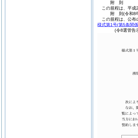
附
則
この規程は、平成2
附
則
(令和8
この規程は、公布
様式第1号
(第5条関係
(令8選管告