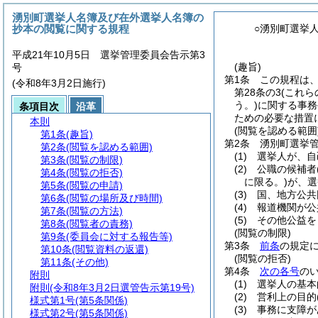
湧別町選挙人名簿及び在外選挙人名簿の
抄本の閲覧に関する規程
○湧別町選挙
平成21年10月5日 選挙管理委員会告示第3
(趣旨)
号
第1条
この規程は
(令和8年3月2日施行)
第28条の3
(これら
う。)
に関する事務
条項目次
沿革
ための必要な措置
本則
(閲覧を認める範囲
第1条
(趣旨)
第2条
湧別町選挙
第2条
(閲覧を認める範囲)
(1)
選挙人が、自
第3条
(閲覧の制限)
(2)
公職の候補者
第4条
(閲覧の拒否)
に限る。)
が、選
第5条
(閲覧の申請)
(3)
国、地方公共
第6条
(閲覧の場所及び時間)
(4)
報道機関が公
第7条
(閲覧の方法)
(5)
その他公益を
第8条
(閲覧者の責務)
(閲覧の制限)
第9条
(委員会に対する報告等)
第3条
前条
の規定
第10条
(閲覧資料の返還)
(閲覧の拒否)
第11条
(その他)
第4条
次の各号
の
附則
(1)
選挙人の基本
附則
(令和8年3月2日選管告示第19号)
(2)
営利上の目的
様式第1号
(第5条関係)
(3)
事務に支障が
様式第2号
(第5条関係)