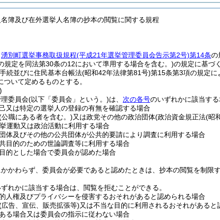
人名簿及び在外選挙人名簿の抄本の閲覧に関する規程
、
湧別町選挙事務取扱規程
(平成21年選挙管理委員会告示第2号)
第14条
の
の規定を同法第30条の12において準用する場合を含む。)
の規定に基づ
手続並びに住民基本台帳法
(昭和42年法律第81号)
第15条第3項の規定
について定めるものとする。
)
管理委員会
(以下「委員会」という。)
は、
次の各号
のいずれかに該当する
己又は特定の選挙人の登録の有無を確認する場合
(公職にある者を含む。)
又は政党その他の政治団体
(政治資金規正法
(昭
挙運動又は政治活動に利用する場合
団体及びその他の公共団体が公共的要請により調査に利用する場合
共目的のための世論調査等に利用する場合
目的とした場合で委員会が認めた場合
にかかわらず、委員会が必要であると認めたときは、抄本の閲覧を制限
いずれかに該当する場合は、閲覧を拒むことができる。
的人権及びプライバシーを侵害するおそれがあると認められる場合
(広告、宣伝、販売拡張等)
又は不当な目的に利用されるおそれがあると
ある場合又は委員会の指示に従わない場合