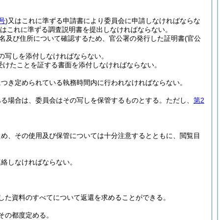
号
)
又はこれに準ずる申請書により委員会に申請しなければならな
はこれに準ずる調査説明書を提出しなければならない。
名及び住所について確認するため、官公署の発行した証明書
(官公
の写しを添付しなければならない。
受けたことを証する書面を添付しなければならない。
につき定められている執務時間内に行われなければならない。
ある場合は、委員会はその写しを保管するものとする。
ただし、
第2
ため、その使用及び保管については十分注意するとともに、閲覧目
連絡しなければならない。
した資料のすべてについて返還を求めることができる。
その都度定める。