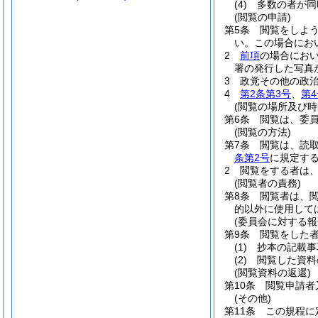
(4)
多数の者が同
(閲覧の申請)
第5条
閲覧をしよ
い。
この場合にお
2
前項
の場合にお
署の発行した写真
3
政党その他の政
4
第2条第3号
、
第4
(閲覧の場所及び時
第6条
閲覧は、委
(閲覧の方法)
第7条
閲覧は、読
条第2号
に規定す
2
閲覧をする者は
(閲覧者の責務)
第8条
閲覧者は、
的以外に使用して
(委員会に対する報
第9条
閲覧をした
(1)
抄本の記載事
(2)
閲覧した資料
(閲覧資料の返還)
第10条
閲覧申請者
(その他)
第11条
この規程に