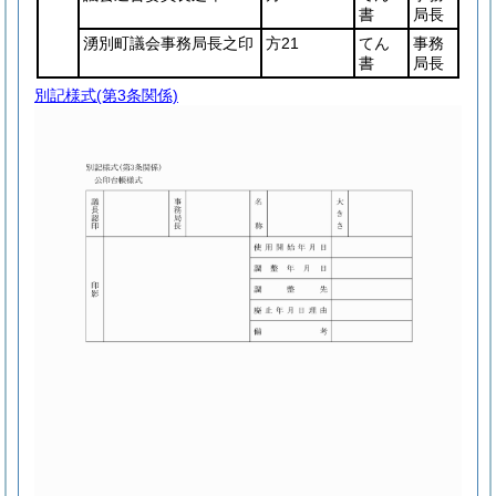
書
局長
湧別町議会事務局長之印
方21
てん
事務
書
局長
別記様式
(第3条関係)