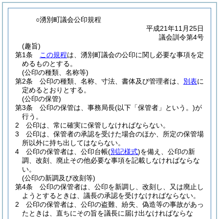
○湧別町議会公印規程
平成21年11月25日
議会訓令第4号
(趣旨)
第1条
この規程
は、湧別町議会の公印に関し必要な事項を定
めるものとする。
(公印の種類、名称等)
第2条
公印の種類、名称、寸法、書体及び管理者は、
別表
に
定めるとおりとする。
(公印の保管)
第3条
公印の保管は、事務局長
(以下「保管者」という。)
が
行う。
2
公印は、常に確実に保管しなければならない。
3
公印は、保管者の承認を受けた場合のほか、所定の保管場
所以外に持ち出してはならない。
4
公印の保管者は、公印台帳
(
別記様式
)
を備え、公印の新
調、改刻、廃止その他必要な事項を記載しなければならな
い。
(公印の新調及び改刻等)
第4条
公印の保管者は、公印を新調し、改刻し、又は廃止し
ようとするときは、議長の承認を受けなければならない。
2
公印の保管者は、公印の盗難、紛失、偽造等の事故があっ
たときは、直ちにその旨を議長に届け出なければならな