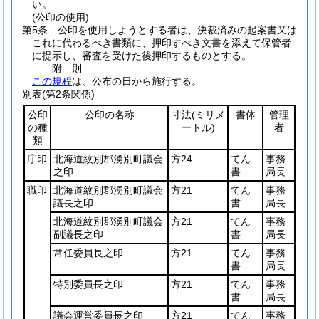
い。
(公印の使用)
第5条
公印を使用しようとする者は、決裁済みの起案書又は
これに代わるべき書類に、押印すべき文書を添えて保管者
に提示し、審査を受けた後押印するものとする。
附
則
この規程
は、公布の日から施行する。
別表
(第2条関係)
公印
公印の名称
寸法
(ミリメ
書体
管理
の種
ートル)
者
類
庁印
北海道紋別郡湧別町議会
方24
てん
事務
之印
書
局長
職印
北海道紋別郡湧別町議会
方21
てん
事務
議長之印
書
局長
北海道紋別郡湧別町議会
方21
てん
事務
副議長之印
書
局長
常任委員長之印
方21
てん
事務
書
局長
特別委員長之印
方21
てん
事務
書
局長
議会運営委員長之印
方21
てん
事務