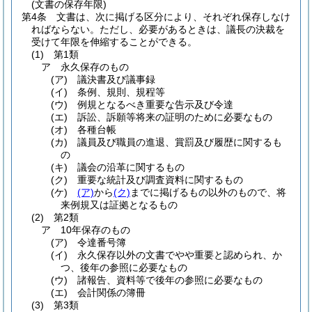
(文書の保存年限)
第4条
文書は、次に掲げる区分により、それぞれ保存しなけ
ればならない。
ただし、必要があるときは、議長の決裁を
受けて年限を伸縮することができる。
(1)
第1類
ア
永久保存のもの
(ア)
議決書及び議事録
(イ)
条例、規則、規程等
(ウ)
例規となるべき重要な告示及び令達
(エ)
訴訟、訴願等将来の証明のために必要なもの
(オ)
各種台帳
(カ)
議員及び職員の進退、賞罰及び履歴に関するも
の
(キ)
議会の沿革に関するもの
(ク)
重要な統計及び調査資料に関するもの
(ケ)
(ア)
から
(ク)
までに掲げるもの以外のもので、将
来例規又は証拠となるもの
(2)
第2類
ア
10年保存のもの
(ア)
令達番号簿
(イ)
永久保存以外の文書でやや重要と認められ、か
つ、後年の参照に必要なもの
(ウ)
諸報告、資料等で後年の参照に必要なもの
(エ)
会計関係の簿冊
(3)
第3類