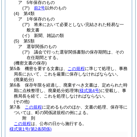
ア
5年保存のもの
(ア)
前2号
以外のもの
(4)
第4類
ア
1年保存のもの
(ア)
将来において必要としない完結された軽易な一
般文書
(イ)
新聞、雑誌の類
(5)
第5類
ア
選挙関係のもの
(ア)
議会で行った選挙関係書類の保存期間は、その
在任期間とする。
(機密文書の保存)
第5条
機密を要する文書は、
この規程
に準じて処理し、事務
局長において、これを厳重に保存しなければならない。
(廃棄処分)
第6条
保存年限を経過し、廃棄すべき文書は、定められた時
期に点検整理し、廃棄処分処理簿
(
様式第4号
)
に登載し、事
務局長を経て、これを処理しなければならない。
(その他)
第7条
この規程
に定めるもののほか、文書の処理、保存等に
ついては、町の関係諸規程の例による。
附
則
この規程
は、公布の日から施行する。
様式第1号
(第2条関係)