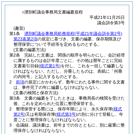
○湧別町議会事務局文書編纂規程
平成21年11月25日
議会訓令第3号
(趣旨)
第1条
湧別町議会事務局処務規程
(平成21年議会訓令第2号)
第23条第2項
の規定に基づき、文書の編纂、保存期限及び
整理保管について手続等を定めるものとする。
(文書の編纂方法)
第2条
完結した文書は、関係の順序を明らかにし、会計経理
に属するものは会計年度ごとに、その他は暦年ごとに完結
文書索引目録
(
様式第1号
)
を付し、これを一括して編纂しな
ければならない。
ただし、分冊したものは、表紙に「何冊
の内何号」と記入するものとする。
2
前項
の規定にかかわらず、数年にわたる事件に関する文書
は、事件完了の年に編纂しなければならない。
(文書の検閲と保存方法)
第3条
文書の編纂を了したときは、事務局長の検閲を受けた
後、これを定められた位置に整理保管する。
2
整理保管する際には、保存年限により、永久保存簿
(
様式
第2号
)
又は有期保存簿
(
様式第3号
)
の別に分けて登載し、年
度ごとに整理保存しなければならない。
3
会議録、議決書は、前年までの分とともに、別に厳重に整
理保存しなければならない。