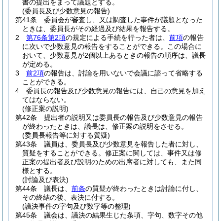
書の提出をまって議題とする。
(委員長及び少数意見の報告)
第41条
委員会が審査し、又は調査した事件が議題となった
ときは、委員長がその経過及び結果を報告する。
2
第76条第2項
の規定による手続を行った者は、
前項
の報告
に次いで少数意見の報告をすることができる。
この場合に
おいて、少数意見が2個以上あるときの報告の順序は、議長
が定める。
3
前2項
の報告は、討論を用いないで会議に諮って省略する
ことができる。
4
委員長の報告及び少数意見の報告には、自己の意見を加え
てはならない。
(修正案の説明)
第42条
提出者の説明又は委員長の報告及び少数意見の報告
が終わったときは、議長は、修正案の説明をさせる。
(委員長報告等に対する質疑)
第43条
議員は、委員長及び少数意見を報告した者に対し、
質疑をすることができる。
修正案に関しては、事件又は修
正案の提出者及び説明のための出席者に対しても、また同
様とする。
(討論及び表決)
第44条
議長は、
前条
の質疑が終わったときは討論に付し、
その終結の後、表決に付する。
(議決事件の字句及び数字等の整理)
第45条
議会は、議決の結果生じた条項、字句、数字その他