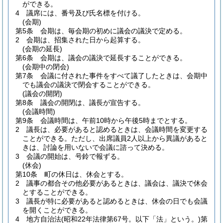
ができる。
4
議席には、番号及び氏名標を付ける。
(会期)
第5条
会期は、毎会期の初めに議会の議決で定める。
2
会期は、招集された日から起算する。
(会期の延長)
第6条
会期は、議会の議決で延長することができる。
(会期中の閉会)
第7条
会議に付された事件をすべて議了したときは、会期中
でも議会の議決で閉会することができる。
(議会の開閉)
第8条
議会の開閉は、議長が宣告する。
(会議時間)
第9条
会議時間は、午前10時から午後5時までとする。
2
議長は、必要があると認めるときは、会議時間を変更する
ことができる。
ただし、出席議員2人以上から異議があると
きは、討論を用いないで会議に諮って決める。
3
会議の開始は、号鈴で報ずる。
(休会)
第10条
町の休日は、休会とする。
2
議事の都合その他必要があるときは、議会は、議決で休会
とすることができる。
3
議長が特に必要があると認めるときは、休会の日でも会議
を開くことができる。
4
地方自治法
(昭和22年法律第67号。以下「法」という。)
第