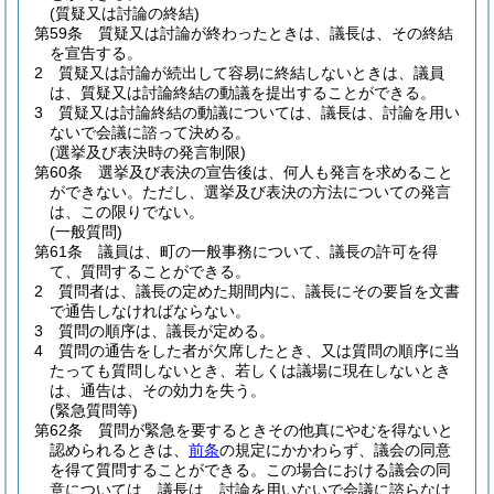
(質疑又は討論の終結)
第59条
質疑又は討論が終わったときは、議長は、その終結
を宣告する。
2
質疑又は討論が続出して容易に終結しないときは、議員
は、質疑又は討論終結の動議を提出することができる。
3
質疑又は討論終結の動議については、議長は、討論を用い
ないで会議に諮って決める。
(選挙及び表決時の発言制限)
第60条
選挙及び表決の宣告後は、何人も発言を求めること
ができない。
ただし、選挙及び表決の方法についての発言
は、この限りでない。
(一般質問)
第61条
議員は、町の一般事務について、議長の許可を得
て、質問することができる。
2
質問者は、議長の定めた期間内に、議長にその要旨を文書
で通告しなければならない。
3
質問の順序は、議長が定める。
4
質問の通告をした者が欠席したとき、又は質問の順序に当
たっても質問しないとき、若しくは議場に現在しないとき
は、通告は、その効力を失う。
(緊急質問等)
第62条
質問が緊急を要するときその他真にやむを得ないと
認められるときは、
前条
の規定にかかわらず、議会の同意
を得て質問することができる。
この場合における議会の同
意については、議長は、討論を用いないで会議に諮らなけ