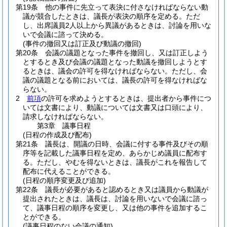
第19条
他の事件に先立って表決に付さなければならない動
議が競合したときは、議長が表決の順序を定める。
ただ
し、出席議員2人以上から異議があるときは、討論を用いな
いで会議に諮って決める。
(事件の撤回又は訂正及び動議の撤回)
第20条
会議の議題となった事件を撤回し、又は訂正しよう
とするとき及び会議の議題となった動議を撤回しようとす
るときは、議会の許可を得なければならない。
ただし、会
議の議題となる前においては、議長の許可を得なければな
らない。
2
前項
の許可を求めようとするときは、提出者から事件につ
いては文書により、動議については文書又は口頭により、
請求しなければならない。
第3章
議事日程
(日程の作成及び配布)
第21条
議長は、開議の日時、会議に付する事件及びその順
序等を記載した議事日程を定め、あらかじめ議員に配布す
る。
ただし、やむを得ないときは、議長がこれを報告して
配布に代えることができる。
(日程の順序変更及び追加)
第22条
議長が必要があると認めるとき又は議員から動議が
提出されたときは、議長は、討論を用いないで会議に諮っ
て、議事日程の順序を変更し、又は他の事件を追加するこ
とができる。
(議事日程のない会議の通知)