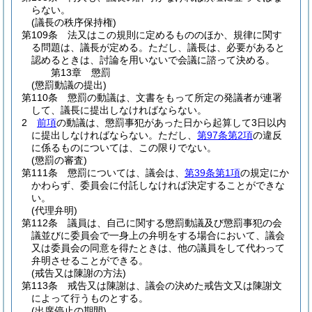
らない。
(議長の秩序保持権)
第109条
法又はこの規則に定めるもののほか、規律に関す
る問題は、議長が定める。
ただし、議長は、必要があると
認めるときは、討論を用いないで会議に諮って決める。
第13章
懲罰
(懲罰動議の提出)
第110条
懲罰の動議は、文書をもって所定の発議者が連署
して、議長に提出しなければならない。
2
前項
の動議は、懲罰事犯があった日から起算して3日以内
に提出しなければならない。
ただし、
第97条第2項
の違反
に係るものについては、この限りでない。
(懲罰の審査)
第111条
懲罰については、議会は、
第39条第1項
の規定にか
かわらず、委員会に付託しなければ決定することができな
い。
(代理弁明)
第112条
議員は、自己に関する懲罰動議及び懲罰事犯の会
議並びに委員会で一身上の弁明をする場合において、議会
又は委員会の同意を得たときは、他の議員をして代わって
弁明させることができる。
(戒告又は陳謝の方法)
第113条
戒告又は陳謝は、議会の決めた戒告文又は陳謝文
によって行うものとする。
(出席停止の期間)