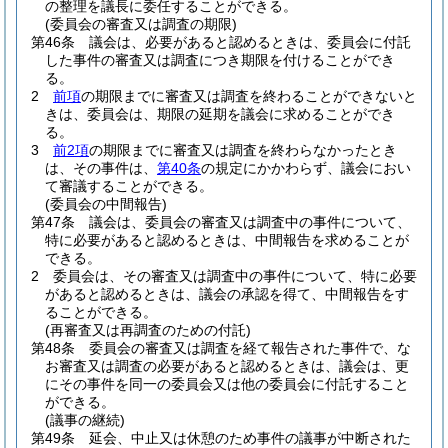
の整理を議長に委任することができる。
(委員会の審査又は調査の期限)
第46条
議会は、必要があると認めるときは、委員会に付託
した事件の審査又は調査につき期限を付けることができ
る。
2
前項
の期限までに審査又は調査を終わることができないと
きは、委員会は、期限の延期を議会に求めることができ
る。
3
前2項
の期限までに審査又は調査を終わらなかったとき
は、その事件は、
第40条
の規定にかかわらず、議会におい
て審議することができる。
(委員会の中間報告)
第47条
議会は、委員会の審査又は調査中の事件について、
特に必要があると認めるときは、中間報告を求めることが
できる。
2
委員会は、その審査又は調査中の事件について、特に必要
があると認めるときは、議会の承認を得て、中間報告をす
ることができる。
(再審査又は再調査のための付託)
第48条
委員会の審査又は調査を経て報告された事件で、な
お審査又は調査の必要があると認めるときは、議会は、更
にその事件を同一の委員会又は他の委員会に付託すること
ができる。
(議事の継続)
第49条
延会、中止又は休憩のため事件の議事が中断された