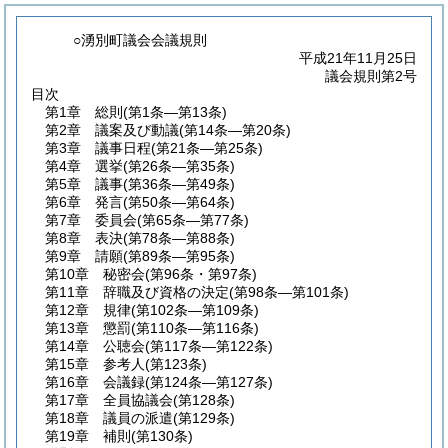
○湧別町議会会議規則
平成21年11月25日
議会規則第2号
目次
第1章
総則
(第1条―第13条)
第2章
議案及び動議
(第14条―第20条)
第3章
議事日程
(第21条―第25条)
第4章
選挙
(第26条―第35条)
第5章
議事
(第36条―第49条)
第6章
発言
(第50条―第64条)
第7章
委員会
(第65条―第77条)
第8章
表決
(第78条―第88条)
第9章
請願
(第89条―第95条)
第10章
秘密会
(第96条・第97条)
第11章
辞職及び資格の決定
(第98条―第101条)
第12章
規律
(第102条―第109条)
第13章
懲罰
(第110条―第116条)
第14章
公聴会
(第117条―第122条)
第15章
参考人
(第123条)
第16章
会議録
(第124条―第127条)
第17章
全員協議会
(第128条)
第18章
議員の派遣
(第129条)
第19章
補則
(第130条)