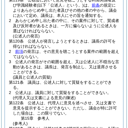
第119条
公聴会において意見を聴こうとする利害関係者及
び学識経験者
(以下「公述人」という。)
は、
前条
の規定に
よりあらかじめ申し出た者及びその他の者の中から、議会
において定め、議長は、本人にその旨を通知する。
2
あらかじめ申し出た者の中に、その案件に対して、賛成者
及び反対者があるときは、一方に偏らないように公述人を
選ばなければならない。
(公述人の発言)
第120条
公述人が発言しようとするときは、議長の許可を
得なければならない。
2
前項
の発言は、その意見を聴こうとする案件の範囲を超え
てはならない。
3
公述人の発言がその範囲を超え、又は公述人に不穏当な言
動があるときは、議長は、発言を制止し、又は退席させる
ことができる。
(議員と公述人の質疑)
第121条
議員は、公述人に対して質疑をすることができ
る。
2
公述人は、議員に対して質疑をすることができない。
(代理人又は文書による意見の陳述)
第122条
公述人は、代理人に意見を述べさせ、又は文書で
意見を提示することができない。
ただし、議会が特に許可
した場合は、この限りでない。
第15章
参考人
(参考人)