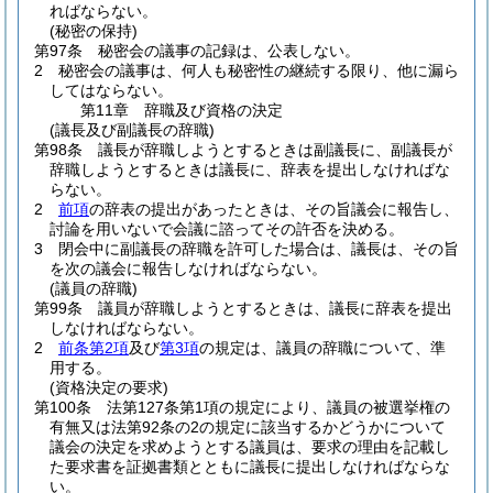
ればならない。
(秘密の保持)
第97条
秘密会の議事の記録は、公表しない。
2
秘密会の議事は、何人も秘密性の継続する限り、他に漏ら
してはならない。
第11章
辞職及び資格の決定
(議長及び副議長の辞職)
第98条
議長が辞職しようとするときは副議長に、副議長が
辞職しようとするときは議長に、辞表を提出しなければな
らない。
2
前項
の辞表の提出があったときは、その旨議会に報告し、
討論を用いないで会議に諮ってその許否を決める。
3
閉会中に副議長の辞職を許可した場合は、議長は、その旨
を次の議会に報告しなければならない。
(議員の辞職)
第99条
議員が辞職しようとするときは、議長に辞表を提出
しなければならない。
2
前条第2項
及び
第3項
の規定は、議員の辞職について、準
用する。
(資格決定の要求)
第100条
法第127条第1項の規定により、議員の被選挙権の
有無又は法第92条の2の規定に該当するかどうかについて
議会の決定を求めようとする議員は、要求の理由を記載し
た要求書を証拠書類とともに議長に提出しなければならな
い。