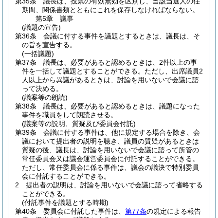
第35条
議長は、投票の有効無効を区別し、当該当選人の任
期間、関係書類とともにこれを保存しなければならない。
第5章
議事
(議題の宣告)
第36条
会議に付する事件を議題とするときは、議長は、そ
の旨を宣告する。
(一括議題)
第37条
議長は、必要があると認めるときは、2件以上の事
件を一括して議題とすることができる。
ただし、出席議員2
人以上から異議があるときは、討論を用いないで会議に諮
って決める。
(議案等の朗読)
第38条
議長は、必要があると認めるときは、議題になった
事件を職員をして朗読させる。
(議案等の説明、質疑及び委員会付託)
第39条
会議に付する事件は、他に規定する場合を除き、会
議において提出者の説明を聴き、議員の質疑があるときは
質疑の後、議長は、討論を用いないで会議に諮って所管の
常任委員会又は議会運営委員会に付託することができる。
ただし、常任委員会に係る事件は、議会の議決で特別委員
会に付託することができる。
2
提出者の説明は、討論を用いないで会議に諮って省略する
ことができる。
(付託事件を議題とする時期)
第40条
委員会に付託した事件は、
第77条
の規定による報告