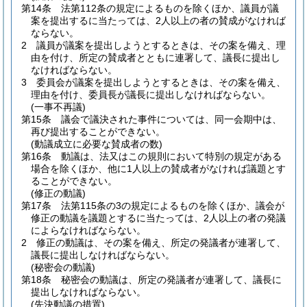
第14条
法第112条の規定によるものを除くほか、議員が議
案を提出するに当たっては、2人以上の者の賛成がなければ
ならない。
2
議員が議案を提出しようとするときは、その案を備え、理
由を付け、所定の賛成者とともに連署して、議長に提出し
なければならない。
3
委員会が議案を提出しようとするときは、その案を備え、
理由を付け、委員長が議長に提出しなければならない。
(一事不再議)
第15条
議会で議決された事件については、同一会期中は、
再び提出することができない。
(動議成立に必要な賛成者の数)
第16条
動議は、法又はこの規則において特別の規定がある
場合を除くほか、他に1人以上の賛成者がなければ議題とす
ることができない。
(修正の動議)
第17条
法第115条の3の規定によるものを除くほか、議会が
修正の動議を議題とするに当たっては、2人以上の者の発議
によらなければならない。
2
修正の動議は、その案を備え、所定の発議者が連署して、
議長に提出しなければならない。
(秘密会の動議)
第18条
秘密会の動議は、所定の発議者が連署して、議長に
提出しなければならない。
(先決動議の措置)