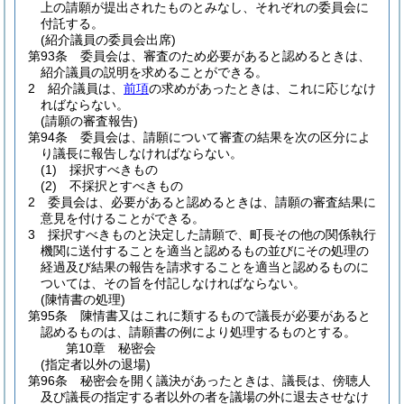
上の請願が提出されたものとみなし、それぞれの委員会に
付託する。
(紹介議員の委員会出席)
第93条
委員会は、審査のため必要があると認めるときは、
紹介議員の説明を求めることができる。
2
紹介議員は、
前項
の求めがあったときは、これに応じなけ
ればならない。
(請願の審査報告)
第94条
委員会は、請願について審査の結果を次の区分によ
り議長に報告しなければならない。
(1)
採択すべきもの
(2)
不採択とすべきもの
2
委員会は、必要があると認めるときは、請願の審査結果に
意見を付けることができる。
3
採択すべきものと決定した請願で、町長その他の関係執行
機関に送付することを適当と認めるもの並びにその処理の
経過及び結果の報告を請求することを適当と認めるものに
ついては、その旨を付記しなければならない。
(陳情書の処理)
第95条
陳情書又はこれに類するもので議長が必要があると
認めるものは、請願書の例により処理するものとする。
第10章
秘密会
(指定者以外の退場)
第96条
秘密会を開く議決があったときは、議長は、傍聴人
及び議長の指定する者以外の者を議場の外に退去させなけ