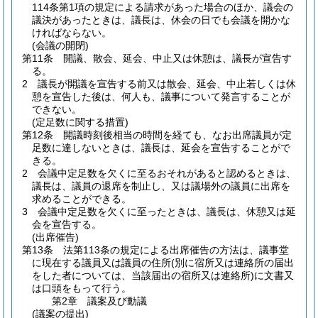
114条第1項の規定による請求があった場合のほか、議会の
議決があったときは、議長は、休会の日でも会議を開かな
ければならない。
(会議の開閉)
第11条
開議、散会、延会、中止又は休憩は、議長が宣告す
る。
2
議長が開議を宣告する前又は散会、延会、中止若しくは休
憩を宣告した後は、何人も、議事について発言することが
できない。
(定足数に関する措置)
第12条
開議時刻後相当の時間を経ても、なお出席議員が定
足数に達しないときは、議長は、延会を宣告することがで
きる。
2
会議中定足数を欠くに至るおそれがあると認めるときは、
議長は、議員の退席を制止し、又は議場外の議員に出席を
求めることができる。
3
会議中定足数を欠くに至ったときは、議長は、休憩又は延
会を宣告する。
(出席催告)
第13条
法第113条の規定による出席催告の方法は、議事堂
に現在する議員又は議員の住所
(別に宿所又は連絡所の届出
をした者については、当該届出の宿所又は連絡所)
に文書又
は口頭をもって行う。
第2章
議案及び動議
(議案の提出)