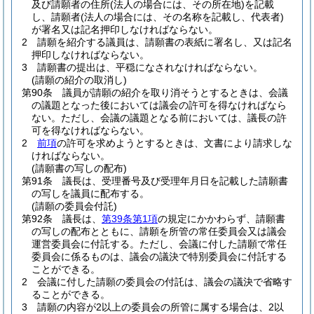
及び請願者の住所
(法人の場合には、その所在地)
を記載
し、請願者
(法人の場合には、その名称を記載し、代表者)
が署名又は記名押印しなければならない。
2
請願を紹介する議員は、請願書の表紙に署名し、又は記名
押印しなければならない。
3
請願書の提出は、平穏になされなければならない。
(請願の紹介の取消し)
第90条
議員が請願の紹介を取り消そうとするときは、会議
の議題となった後においては議会の許可を得なければなら
ない。
ただし、会議の議題となる前においては、議長の許
可を得なければならない。
2
前項
の許可を求めようとするときは、文書により請求しな
ければならない。
(請願書の写しの配布)
第91条
議長は、受理番号及び受理年月日を記載した請願書
の写しを議員に配布する。
(請願の委員会付託)
第92条
議長は、
第39条第1項
の規定にかかわらず、請願書
の写しの配布とともに、請願を所管の常任委員会又は議会
運営委員会に付託する。
ただし、会議に付した請願で常任
委員会に係るものは、議会の議決で特別委員会に付託する
ことができる。
2
会議に付した請願の委員会の付託は、議会の議決で省略す
ることができる。
3
請願の内容が2以上の委員会の所管に属する場合は、2以