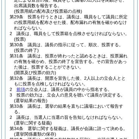
定による宣告の後、職員をして議場の出入口を閉鎖させ、
出席議員数を報告する。
(投票用紙の配布及び投票箱の点検)
第29条
投票を行うときは、議長は、職員をして議員に所定
の投票用紙を配布させた後、配布漏れの有無を確かめなけ
ればならない。
2
議長は、職員をして投票箱を点検させなければならない。
(投票)
第30条
議員は、議長の指示に従って、順次、投票する。
(投票の終了)
第31条
議長は、投票が終わったと認めるときは、投票漏れ
の有無を確かめ、投票の終了を宣告する。
その宣告があっ
た後は、投票することができない。
(開票及び投票の効力)
第32条
議長は、開票を宣告した後、2人以上の立会人とと
もに投票を点検しなければならない。
2
前項
の立会人は、議長が議員の中から指名する。
3
投票の効力は、立会人の意見を聴いて議長が決定する。
(選挙結果の報告)
第33条
議長は、選挙の結果を直ちに議場において報告す
る。
2
議長は、当選人に当選の旨を告知しなければならない。
(選挙に関する疑義)
第34条
選挙に関する疑義は、議長が会議に諮って決める。
(選挙関係書類の保存)