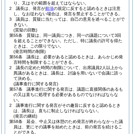
り、又はその範囲を超えてはならない。
2
議長は、発言が
前項
の規定に反すると認めるときは注意
し、なお従わない場合は、発言を禁止することができる。
3
議員は、質疑に当たっては、自己の意見を述べることがで
きない。
(質疑の回数)
第55条
質疑は、同一議員につき、同一の議題について3回
を超えることができない。
ただし、特に議長の許可を得た
ときは、この限りでない。
(発言時間の制限)
第56条
議長は、必要があると認めるときは、あらかじめ発
言時間を制限することができる。
2
議長の定めた時間の制限について、出席議員2人以上から
異議があるときは、議長は、討論を用いないで会議に諮っ
て決める。
(議事進行に関する発言)
第57条
議事進行に関する発言は、議題に直接関係のあるも
の又は直ちに処理する必要があるものでなければならな
い。
2
議事進行に関する発言がその趣旨に反すると認めるとき
は、議長は、直ちに制止しなければならない。
(発言の継続)
第58条
延会、中止又は休憩のため発言が終わらなかった議
員は、更にその議事を始めたときは、前の発言を続けるこ
とができる。