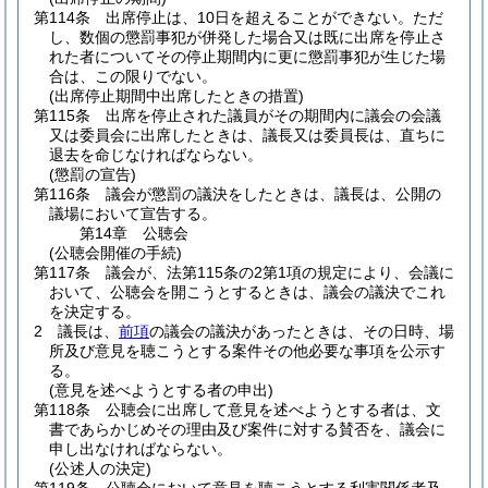
第114条
出席停止は、10日を超えることができない。
ただ
し、数個の懲罰事犯が併発した場合又は既に出席を停止さ
れた者についてその停止期間内に更に懲罰事犯が生じた場
合は、この限りでない。
(出席停止期間中出席したときの措置)
第115条
出席を停止された議員がその期間内に議会の会議
又は委員会に出席したときは、議長又は委員長は、直ちに
退去を命じなければならない。
(懲罰の宣告)
第116条
議会が懲罰の議決をしたときは、議長は、公開の
議場において宣告する。
第14章
公聴会
(公聴会開催の手続)
第117条
議会が、法第115条の2第1項の規定により、会議に
おいて、公聴会を開こうとするときは、議会の議決でこれ
を決定する。
2
議長は、
前項
の議会の議決があったときは、その日時、場
所及び意見を聴こうとする案件その他必要な事項を公示す
る。
(意見を述べようとする者の申出)
第118条
公聴会に出席して意見を述べようとする者は、文
書であらかじめその理由及び案件に対する賛否を、議会に
申し出なければならない。
(公述人の決定)