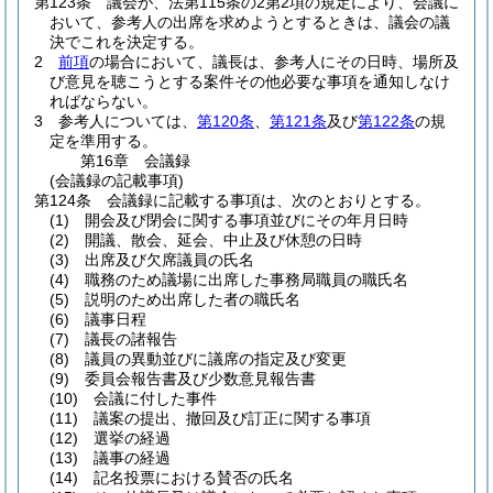
第123条
議会が、法第115条の2第2項の規定により、会議に
おいて、参考人の出席を求めようとするときは、議会の議
決でこれを決定する。
2
前項
の場合において、議長は、参考人にその日時、場所及
び意見を聴こうとする案件その他必要な事項を通知しなけ
ればならない。
3
参考人については、
第120条
、
第121条
及び
第122条
の規
定を準用する。
第16章
会議録
(会議録の記載事項)
第124条
会議録に記載する事項は、次のとおりとする。
(1)
開会及び閉会に関する事項並びにその年月日時
(2)
開議、散会、延会、中止及び休憩の日時
(3)
出席及び欠席議員の氏名
(4)
職務のため議場に出席した事務局職員の職氏名
(5)
説明のため出席した者の職氏名
(6)
議事日程
(7)
議長の諸報告
(8)
議員の異動並びに議席の指定及び変更
(9)
委員会報告書及び少数意見報告書
(10)
会議に付した事件
(11)
議案の提出、撤回及び訂正に関する事項
(12)
選挙の経過
(13)
議事の経過
(14)
記名投票における賛否の氏名