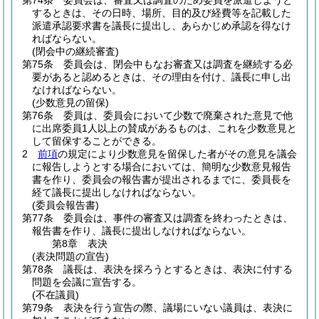
第74条
委員会は、審査又は調査のため委員を派遣しようと
するときは、その日時、場所、目的及び経費等を記載した
派遣承認要求書を議長に提出し、あらかじめ承認を得なけ
ればならない。
(閉会中の継続審査)
第75条
委員会は、閉会中もなお審査又は調査を継続する必
要があると認めるときは、その理由を付け、議長に申し出
なければならない。
(少数意見の留保)
第76条
委員は、委員会において少数で廃棄された意見で他
に出席委員1人以上の賛成があるものは、これを少数意見と
して留保することができる。
2
前項
の規定により少数意見を留保した者がその意見を議会
に報告しようとする場合においては、簡明な少数意見報告
書を作り、委員会の報告書が提出されるまでに、委員長を
経て議長に提出しなければならない。
(委員会報告書)
第77条
委員会は、事件の審査又は調査を終わったときは、
報告書を作り、議長に提出しなければならない。
第8章
表決
(表決問題の宣告)
第78条
議長は、表決を採ろうとするときは、表決に付する
問題を会議に宣告する。
(不在議員)
第79条
表決を行う宣告の際、議場にいない議員は、表決に