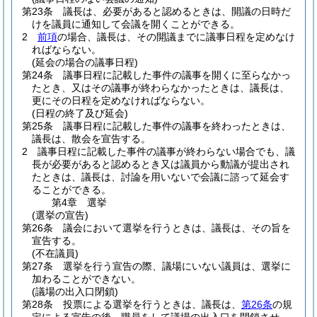
第23条
議長は、必要があると認めるときは、開議の日時だ
けを議員に通知して会議を開くことができる。
2
前項
の場合、議長は、その開議までに議事日程を定めなけ
ればならない。
(延会の場合の議事日程)
第24条
議事日程に記載した事件の議事を開くに至らなかっ
たとき、又はその議事が終わらなかったときは、議長は、
更にその日程を定めなければならない。
(日程の終了及び延会)
第25条
議事日程に記載した事件の議事を終わったときは、
議長は、散会を宣告する。
2
議事日程に記載した事件の議事が終わらない場合でも、議
長が必要があると認めるとき又は議員から動議が提出され
たときは、議長は、討論を用いないで会議に諮って延会す
ることができる。
第4章
選挙
(選挙の宣告)
第26条
議会において選挙を行うときは、議長は、その旨を
宣告する。
(不在議員)
第27条
選挙を行う宣告の際、議場にいない議員は、選挙に
加わることができない。
(議場の出入口閉鎖)
第28条
投票による選挙を行うときは、議長は、
第26条
の規