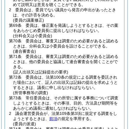
めて説明又は意見を聴くことができる。
2
委員会は、委員でない議員から発言の申出があったとき
は、その許否を決める。
(委員の議案修正)
第69条
委員は、修正案を発議しようとするときは、その案
をあらかじめ委員長に提出しなければならない。
(分科会又は小委員会)
第70条
委員会は、審査又は調査のため必要があると認める
ときは、分科会又は小委員会を設けることができる。
(連合審査会)
第71条
委員会は、審査又は調査のため必要があると認める
ときは、他の委員会と協議して連合審査会を開くことがで
きる。
(証人出頭又は記録提出の要求)
第72条
委員会は、法第100条の規定による調査を委託され
た場合において、証人の出頭又は記録の提出を求めようと
するときは、議長に申し出なければならない。
(所管事務等の調査)
第73条
常任委員会は、その所管に属する事務について調査
しようとするときは、その事項、目的、方法及び期間等を
あらかじめ議長に通知しなければならない。
2
議会運営委員会が、法第109条第3項に規定する調査をし
ようとするときは、
前項
の規定を準用する。
(委員の派遣)