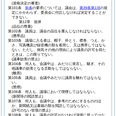
(資格決定の審査)
第101条
前条
の要求については、議会は、
第39条第1項
の規
定にかかわらず、委員会に付託しなければ決定することが
できない。
第12章
規律
(品位の尊重)
第102条
議員は、議会の品位を重んじなければならない。
(携帯品)
第103条
議場に入る者は、帽子、外とう、襟巻、つえ、か
さ、写真機及び録音機の類を着用し、又は携帯してはなら
ない。
ただし、病気その他の理由により議長の許可を得た
ときは、この限りでない。
(議事妨害の禁止)
第104条
何人も、会議中は、みだりに発言し、騒ぎ、その
他議事の妨害となる言動をしてはならない。
(離席)
第105条
議員は、会議中みだりに議席を離れてはならな
い。
(禁煙)
第106条
何人も、議場において喫煙してはならない。
(新聞等の閲読禁止)
第107条
何人も、会議中は、参考のためにするもののほ
か、新聞紙又は書籍の類を閲読してはならない。
(許可のない登壇の禁止)
第108条
何人も、議長の許可がなければ演壇に登ってはな