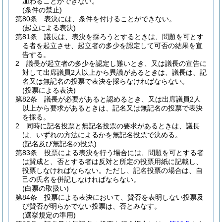
加わることができない。
(条件の禁止)
第80条
表決には、条件を付けることができない。
(起立による表決)
第81条
議長は、表決を採ろうとするときは、問題を可とす
る者を起立させ、起立者の多少を認定して可否の結果を宣
告する。
2
議長が起立者の多少を認定し難いとき、又は議長の宣告に
対して出席議員2人以上から異議があるときは、議長は、記
名又は無記名の投票で表決を採らなければならない。
(投票による表決)
第82条
議長が必要があると認めるとき、又は出席議員2人
以上から要求があるときは、記名又は無記名の投票で表決
を採る。
2
同時に記名投票と無記名投票の要求があるときは、議長
は、いずれの方法によるかを無記名投票で決める。
(記名及び無記名の投票)
第83条
投票による表決を行う場合には、問題を可とする者
は賛成と、否とする者は反対と所定の投票用紙に記載し、
投票しなければならない。
ただし、記名投票の場合は、自
己の氏名を併記しなければならない。
(白票の取扱い)
第84条
投票による表決において、賛否を表明しない投票及
び賛否が明らかでない投票は、否とみなす。
(選挙規定の準用)