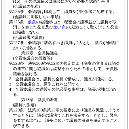
(15)
その他議長又は議会において必要と認めた事項
(会議録の配布)
第125条
会議録は印刷して、議員及び関係者に配布する。
(会議録に掲載しない事項)
第126条
前条
の会議録には、秘密会の議事並びに議長が取
消しを命じた発言及び
第64条
の規定により取り消した発言
は掲載しない。
(会議録署名議員)
第127条
会議録に署名すべき議員は2人とし、議長が会議に
おいて指名する。
第17章
全員協議会
(全員協議会の設置等)
第128条
法第100条第12項の規定により議案の審査又は議会
の運営に関し協議又は調整を行うための場として、全員協
議会を設ける。
2
全員協議会は、議員の全員で構成し、議長が招集する。
3
全員協議会は、原則これを公開する。
4
全員協議会の運営その他必要な事項は、議長が別に定め
る。
第18章
議員の派遣
(議員の派遣)
第129条
法第100条第13項の規定により議員を派遣しようと
するときは、議会の議決でこれを決定する。
ただし、緊急
を要する場合は、議長において議員の派遣を決定すること
ができる。