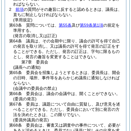
ればならない。
2
前項
の質問がその趣旨に反すると認めるときは、議長は、
直ちに制止しなければならない。
(準用規定)
第63条
質問については、
第55条
及び
第59条第1項
の規定を
準用する。
(発言の取消し又は訂正)
第64条
議員は、その会期中に限り、議会の許可を得て自己
の発言を取り消し、又は議長の許可を得て発言の訂正をす
ることができる。
ただし、発言の訂正は、字句に限るもの
とし、発言の趣旨を変更することはできない。
第7章
委員会
(議長への通知)
第65条
委員会を招集しようとするときは、委員長は、開会
の日時、場所、事件等をあらかじめ議長に通知しなければ
ならない。
(会議中の委員会の禁止)
第66条
委員会は、議会の会議中は、開くことができない。
(委員の発言)
第67条
委員は、議題について自由に質疑し、及び意見を述
べることができる。
ただし、委員会において別に発言の方
法を決めたときは、この限りでない。
(委員外議員の発言)
第68条
委員会は、審査又は調査中の事件について、必要が
あると認めるときは、委員でない議員に対しその出席を求