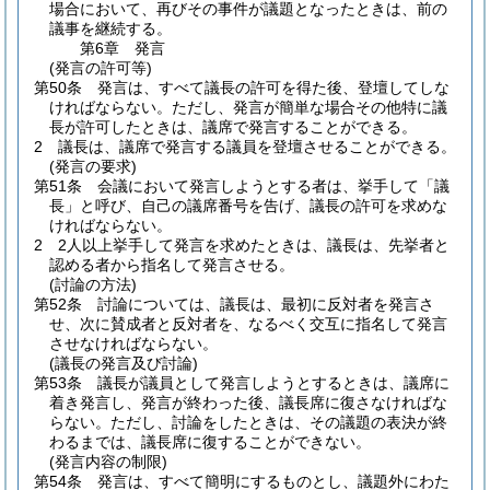
場合において、再びその事件が議題となったときは、前の
議事を継続する。
第6章
発言
(発言の許可等)
第50条
発言は、すべて議長の許可を得た後、登壇してしな
ければならない。
ただし、発言が簡単な場合その他特に議
長が許可したときは、議席で発言することができる。
2
議長は、議席で発言する議員を登壇させることができる。
(発言の要求)
第51条
会議において発言しようとする者は、挙手して「議
長」と呼び、自己の議席番号を告げ、議長の許可を求めな
ければならない。
2
2人以上挙手して発言を求めたときは、議長は、先挙者と
認める者から指名して発言させる。
(討論の方法)
第52条
討論については、議長は、最初に反対者を発言さ
せ、次に賛成者と反対者を、なるべく交互に指名して発言
させなければならない。
(議長の発言及び討論)
第53条
議長が議員として発言しようとするときは、議席に
着き発言し、発言が終わった後、議長席に復さなければな
らない。
ただし、討論をしたときは、その議題の表決が終
わるまでは、議長席に復することができない。
(発言内容の制限)
第54条
発言は、すべて簡明にするものとし、議題外にわた