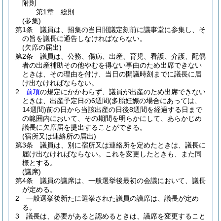
附則
第1章
総則
(参集)
第1条
議員は、招集の当日開議定刻前に議事堂に参集し、そ
の旨を議長に通告しなければならない。
(欠席の届出)
第2条
議員は、公務、傷病、出産、育児、看護、介護、配偶
者の出産補助その他やむを得ない事由のため出席できない
ときは、その理由を付け、当日の開議時刻までに議長に届
け出なければならない。
2
前項
の規定にかかわらず、議員が出産のため出席できない
ときは、出産予定日の6週間
(多胎妊娠の場合にあっては、
14週間)
前の日から当該出産の日後8週間を経過する日まで
の範囲内において、その期間を明らかにして、あらかじめ
議長に欠席届を提出することができる。
(宿所又は連絡所の届出)
第3条
議員は、別に宿所又は連絡所を定めたときは、議長に
届け出なければならない。
これを変更したときも、また同
様とする。
(議席)
第4条
議員の議席は、一般選挙後最初の会議において、議長
が定める。
2
一般選挙後新たに選挙された議員の議席は、議長が定め
る。
3
議長は、必要があると認めるときは、議席を変更すること