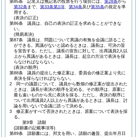
第85条
記名又は無記名の投票を行う場合には、
第28条
から
第32条
まで、
第33条第1項
、
第34条
及び
第35条
の規定を準
用する。
(表決の訂正)
第86条
議員は、自己の表決の訂正を求めることができな
い。
(簡易表決)
第87条
議長は、問題について異議の有無を会議に諮ること
ができる。
異議がないと認めるときは、議長は、可決の旨
を宣告する。
ただし、議長の宣告に対して、出席議員2人以
上から異議があるときは、議長は、起立の方法で表決を採
らなければならない。
(表決の順序)
第88条
議員の提出した修正案は、委員会の修正案より先に
表決を採らなければならない。
2
同一の議題について、議員から数個の修正案が提出された
ときは、議長が表決の順序を定める。
その順序は、原案に
最も遠いものから先に表決を採る。
ただし、表決の順序に
ついて出席議員2人以上から異議があるときは、議長は、討
論を用いないで会議に諮って決める。
3
修正案がすべて否決されたときは、原案について表決を採
る。
第9章
請願
(請願書の記載事項等)
第89条
請願書には、邦文を用い、請願の趣旨、提出年月日