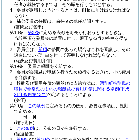
任者が就任するまでは、その職を行うものとする。
4
委員が退職しようとするときは、町長に届け出なければな
らない。
5
補欠委員の任期は、前任者の残任期間とする。
(諮問及び答申)
第18条
第3条
に定める表彰を町長が行おうとするときは、
当該事項を委員会の諮問に付し、適正なる旨の答申を得な
ければならない。
2
委員会は、
前項
の諮問のあった場合はこれを審議し、その
適否について理由を付して答申しなければならない。
(報酬及び費用弁償)
第19条
委員に報酬を支給する。
2
委員が会議及び職務を行うため旅行するときは、その費用
を弁償する。
3
報酬及び費用弁償の額並びに支給方法は、
湧別町特別職の
職員で非常勤のものの報酬及び費用弁償に関する条例
(平成
21年条例第43号)
の定めるところによる。
(委任)
第20条
この条例
に定めるもののほか、必要な事項は、規則
で定める。
附
則
(施行期日)
1
この条例
は、公布の日から施行する。
(経過措置)
2
第8条
及び
第10条
に規定する者の在職年数については、
こ