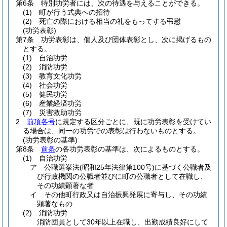
第6条
特別功労者には、次の待遇を与えることができる。
(1)
町が行う式典への招待
(2)
死亡の際における相当の礼をもってする弔慰
(功労表彰)
第7条
功労表彰は、個人及び団体表彰とし、次に掲げるもの
とする。
(1)
自治功労
(2)
消防功労
(3)
教育文化功労
(4)
社会功労
(5)
健民功労
(6)
産業経済功労
(7)
災害救助功労
2
前項各号
に規定する区分ごとに、既に功労表彰を受けてい
る場合は、同一の功労での表彰は行わないものとする。
(功労表彰の基準)
第8条
前条
の各功労表彰の基準は、次によるものとする。
(1)
自治功労
ア
公職選挙法
(昭和25年法律第100号)
に基づく公職者及
び行政機関の公職者並びに町の公職者として在職し、
その功績顕著な者
イ
その他町行政又は自治振興発展に寄与し、その功績
顕著なもの
(2)
消防功労
消防団員として30年以上在職し、出勤成績良好にして