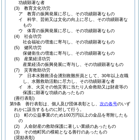
功績顕著な者
(3)
教育文化功労
ア
教育の振興発展に尽し、その功績顕著なもの
イ
科学、芸術又は文化の向上に尽し、その功績顕著な
もの
ウ
体育の振興発展に尽し、その功績顕著なもの
(4)
社会功労
社会福祉の増進に寄与し、その功績顕著なもの
(5)
健民功労
保健衛生の増進に寄与し、その功績顕著なもの
(6)
産業経済功労
産業経済の振興発展に寄与し、その功績顕著なもの
(7)
災害救助功労
ア
日本水難救済会湧別救難所員として、30年以上在職
し、水難救助活動に尽力し、その功績顕著な者
イ
水、火災その他災害に当たり人命救助又は財産等の
保護に顕著な功績のあったもの
(善行表彰)
第9条
善行表彰は、個人及び団体表彰とし、
次の各号
のいず
れかに該当するものに対して行う。
(1)
町の公益事業のため100万円以上の金品を寄附したも
の
(2)
人命財産の救助保護に著しい業績のあったもの
(3)
その他町民の模範となる善行のあったもの
(奨励表彰)