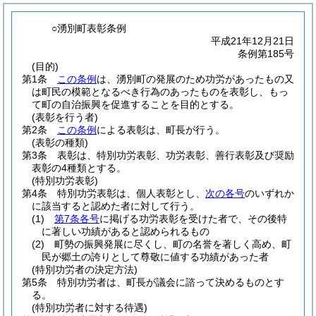
○湧別町表彰条例
平成21年12月21日
条例第185号
(目的)
第1条
この条例
は、湧別町の発展のため功労があったもの又
は町民の模範となるべき行為のあったものを表彰し、もっ
て町の自治振興を促進することを目的とする。
(表彰を行う者)
第2条
この条例
による表彰は、町長が行う。
(表彰の種類)
第3条
表彰は、特別功労表彰、功労表彰、善行表彰及び奨励
表彰の4種類とする。
(特別功労表彰)
第4条
特別功労表彰は、個人表彰とし、
次の各号
のいずれか
に該当すると認めた者に対して行う。
(1)
第7条各号
に掲げる功労表彰を受けた者で、その後特
に著しい功績があると認められるもの
(2)
町勢の振興発展に尽くし、町の名誉を著しく高め、町
民が郷土の誇りとして尊敬に値する功績があった者
(特別功労者の決定方法)
第5条
特別功労者は、町長が議会に諮って決めるものとす
る。
(特別功労者に対する待遇)