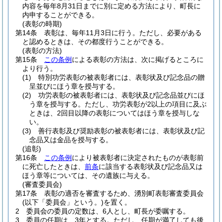
内容を毎年8月31日までに別に定める方法により、町長に
内申することができる。
(表彰の時期)
第14条
表彰は、毎年11月3日に行う。
ただし、必要がある
と認めるときは、その都度行うことができる。
(表彰の方法)
第15条
この条例
による表彰の方法は、次に掲げるところに
より行う。
(1)
特別功労表彰の被表彰者には、表彰状及び記念品の贈
呈並びにほう章を授与する。
(2)
功労表彰の被表彰者には、表彰状及び記念品並びにほ
う章を授与する。
ただし、功労表彰が2以上の項目に及ぶ
ときは、2回目以降の表彰についてはほう章を授与しな
い。
(3)
善行表彰及び奨励表彰の被表彰者には、表彰状及び記
念品又は金品を授与する。
(追彰)
第16条
この条例
により被表彰者に決定されたものが表彰前
に死亡したときは、
前条
に該当する表彰状及び記念品又は
ほう章等については、その遺族に与える。
(審査委員会)
第17条
表彰の適否を審査するため、湧別町表彰審査委員会
(以下「委員会」という。)
を置く。
2
委員会の委員の定数は、6人とし、町長が委嘱する。
3
委員の任期は、3年とする。
ただし、任期が満了しても後