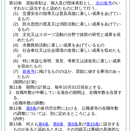
第10条
奨励表彰は、個人及び団体表彰とし、
次の各号
のい
ずれかに該当すると認めたものに対して行う。
(1)
交通安全の指導又は普及高揚に著しい成果をあげてい
るもの
(2)
防火思想の普及又は消防活動に著しい成果をあげてい
るもの
(3)
文化又はスポーツ活動の分野で抜群の研究と成果を収
めたもの
(4)
水難救助活動に著しい成果をあげているもの
(5)
社会奉仕又は社会環境の改善に著しい成果を収めたも
の
(6)
特に有益な発明、発見、考察又は諸改良に著しい成果
を収めたもの
(7)
前各号
に掲げるもののほか、奨励に値する事項のあっ
たもの
(期間の計算)
第11条
期間の計算は、毎年10月31日現在とする。
2
在職年数が中断している場合の期間は、在職年数を合算す
る。
(在職年数の調整)
第12条
第8条
の各功労分野における、公職者等の在職年数
の調整については、別に定めるところによる。
(内申)
第13条
何人も
第4条
、
第8条
、
第9条
及び
第10条
に該当する
ものがあると認めるときは、その功績又は事績の具体的な