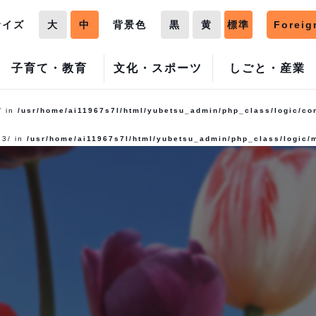
サイズ
大
中
背景色
黒
黄
標準
Foreig
子育て・教育
文化・スポーツ
しごと・産業
/ in
/usr/home/ai11967s7l/html/yubetsu_admin/php_class/logic/co
 3/ in
/usr/home/ai11967s7l/html/yubetsu_admin/php_class/logic/