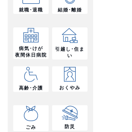
就職･退職
結婚･離婚
病気･けが
引越し･住ま
夜間休日病院
い
おくやみ
高齢･介護
防災
ごみ