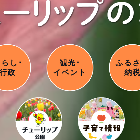
くらし･
観光･
ふる
行政
イベント
納