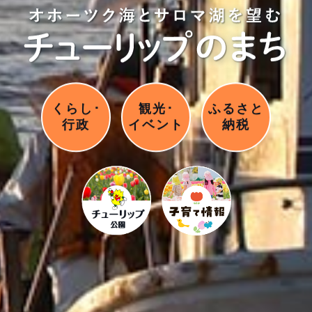
くらし･
観光･
ふるさと
行政
イベント
納税