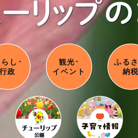
くらし･
観光･
ふる
行政
イベント
納