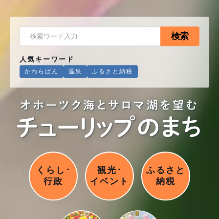
検索
人気キーワード
かわらばん
温泉
ふるさと納税
くらし･
観光･
ふるさと
行政
イベント
納税