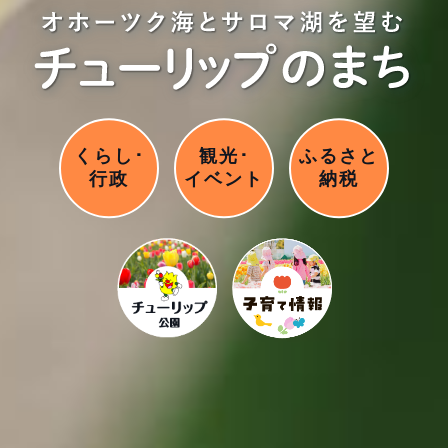
くらし･
観光･
ふるさと
行政
イベント
納税