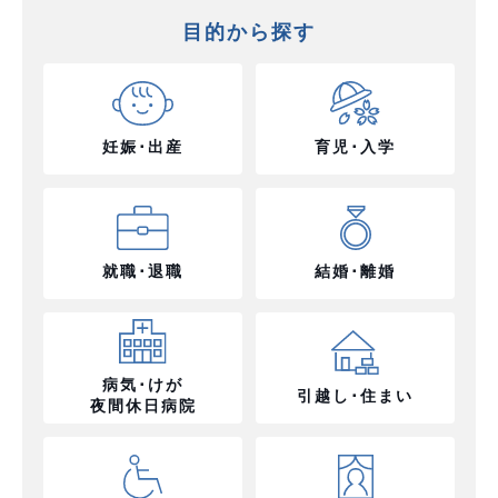
目的から探す
妊娠･出産
育児･入学
就職･退職
結婚･離婚
病気･けが
引越し･住まい
夜間休日病院