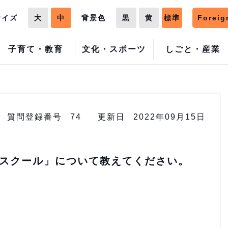
サイズ
大
中
背景色
黒
黄
標準
Foreig
子育て・教育
文化・スポーツ
しごと・産業
質問登録番号
74
更新日
2022年09月15日
スクール」について教えてください。